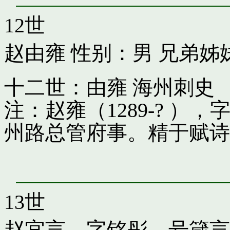
12世
赵由雍
性别：男 兄弟姊
十二世：由雍 海州刺史
注：赵雍（1289-? 
州路总管府事。精于赋诗
13世
赵宜言，字铭彤，号箴言