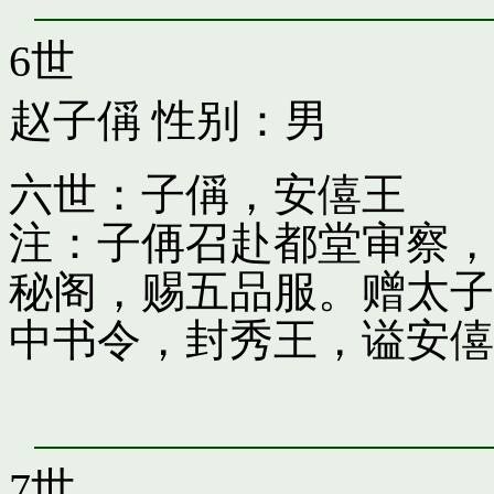
6世
赵子偁
性别：男
六世：子偁，安僖王
注：子侢召赴都堂审察，
秘阁，赐五品服。赠太子
中书令，封秀王，谥安僖
7世