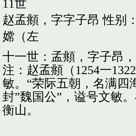
11世
赵孟頫，字字子昂
性别：
嫦（左
十一世：孟頫，字子昂，
注：赵孟頫（1254一13
敏。“荣际五朝，名满四
封”魏国公”，谥号文敏
衡山。