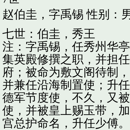
赵伯圭，字禹锡
性别：男
七世：伯圭，秀王
注：字禹锡，任秀州华亭
集英殿修撰之职，并担任
府；被命为敷文阁待制，
并兼任沿海制置使；升任
德军节度使，不久，又被
使，并被皇上赐玉带，加
宫总护命名，升任少傅。