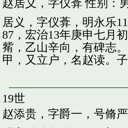
赵居义，字仪葊
性别：男
居义，字仪葊，明永乐1
87，宏治13年庚申七
觜，乙山辛向，有碑志。
甲，又立户，名赵读。子
19世
赵添贵，字爵一，号脩严