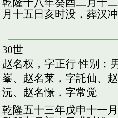
乾隆十八年癸酉二月十二
月十五日亥时没，葬汉冲
30世
赵名权，字正行
性别：男
峯
、
赵名莱，字託仙
、
赵
沅
、
赵名憬，字常觉
乾隆五十三年戊申十一月