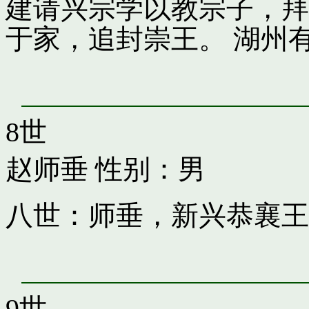
建请兴宗学以教宗子，拜
于家，追封崇王。 湖州
8世
赵师垂
性别：男
八世：师垂，新兴恭襄王
9世