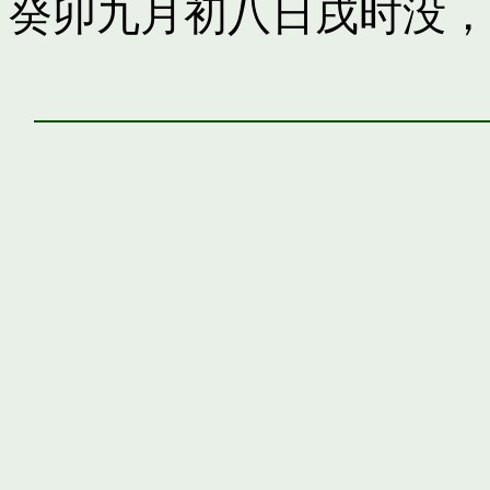
癸卯九月初八日戌时没，