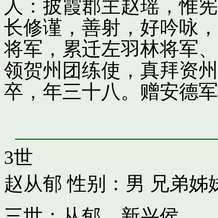
人：披霞郡主赵瑶，惟宪
长修谨，善射，好吟咏，
将军，累迁左羽林将军、
领贺州团练使，真拜资州
卒，年三十八。赠安德军
3世
赵从郁
性别：男 兄弟姊
三世：从郁，新兴侯