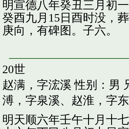
明宣德八年癸丑三月初一
癸酉九月15日酉时没，
庚向，有碑图。子六。
20世
赵满，字浤溪
性别：男 
溥，字泉溪
、
赵淮，字东
明天顺六年壬午十月十七