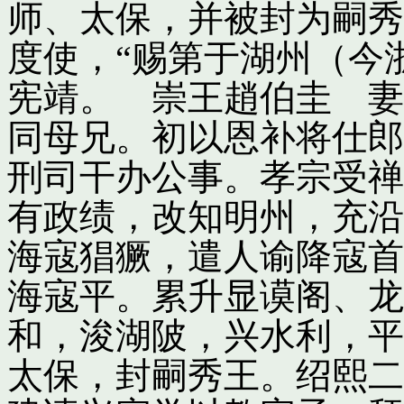
师、太保，并被封为嗣秀
度使，“赐第于湖州（今
宪靖。 崇王趙伯圭 妻
同母兄。初以恩补将仕郎
刑司干办公事。孝宗受禅
有政绩，改知明州，充沿
海寇猖獗，遣人谕降寇首
海寇平。累升显谟阁、龙
和，浚湖陂，兴水利，平
太保，封嗣秀王。绍熙二