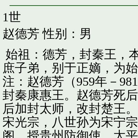
1世
赵德芳
性别：男
始祖：德芳，封秦王，
庶子弟，别于正嫡，为始
注：赵德芳（959年－9
封秦康惠王。赵德芳死后
后加封太师，改封楚王。
宋光宗，八世孙为宋宁宗
阁，授贵州防御使。太平