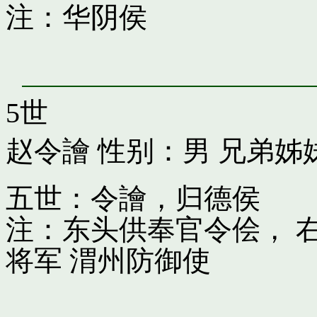
注：华阴侯
5世
赵令譮
性别：男 兄弟姊
五世：令譮，归德侯
注：东头供奉官令侩， 
将军 渭州防御使