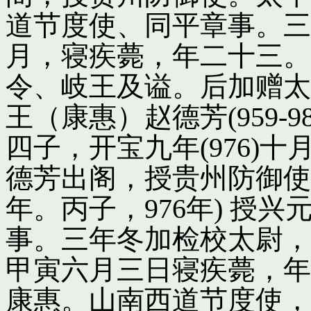
道节度使、同平章事。三
月，寝疾薨，年二十三。
令、岐王及谥。后加赠太
王（康惠）赵德芳(959-
四子，开宝九年(976)
德芳出阁，授贵州防御使
年。丙子，976年) 授
事。三年冬加检校太尉，
甲寅六月三日寝疾薨，年
康惠。山南西道节度使，