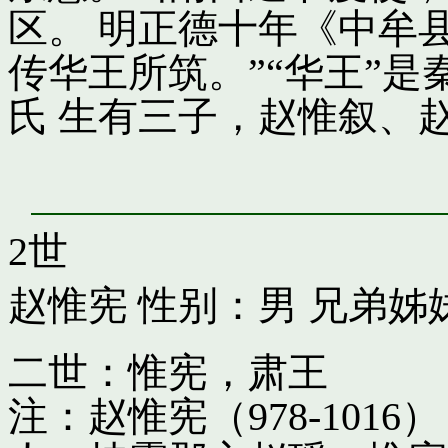
区。 明正德十年《中牟
传华王所筑。”“华王”
氏 生有三子，赵惟叙、
2世
赵惟宪
性别：男 兄弟姊
二世：惟宪，肃王
注：赵惟宪（978-10