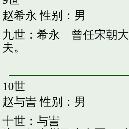
赵希永
性别：男
九世：希永 曾任宋朝大
夫。
10世
赵与訔
性别：男
十世：与訔