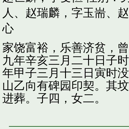
人
、
赵瑞麟，字玉耑
、
赵
心
家饶富裕，乐善济贫，曾
九年辛亥三月二十日子时
年甲子三月十三日寅时没
山乙向有碑园印契。其坟
进葬。子四，女二。