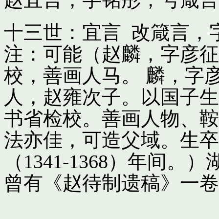
十三世：宜言 改箴言，
注：可能（赵麟，字彦征
校，善画人马。 麟，字
人，赵雍次子。以国子生
书省检校。善画人物、鞍
法亦佳，可造父域。生卒
（1341-1368）年间
曾有《赵待制遗稿》一卷