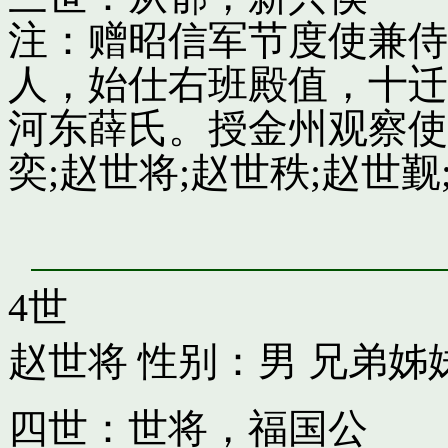
注：赠昭信军节度使兼侍
人，始仕右班殿值，十迁
河东薛氏。授金州观察使
奕;赵世将;赵世秩;赵世觐;
4世
赵世将
性别：男 兄弟姊
四世：世将，福国公