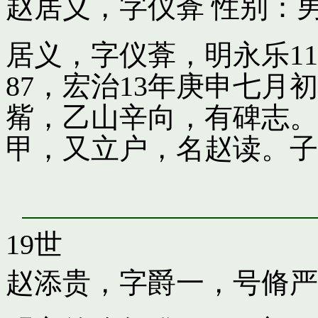
赵居义，字仪葊
性别：男
居义，字仪葊，明永乐1
87，宏治13年庚申七
觜，乙山辛向，有碑志。
甲，又立户，名赵读。子
19世
赵添贵，字爵一，号脩严