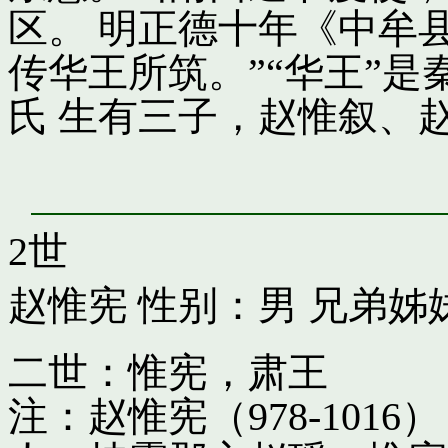
区。 明正德十年《中牟
传华王所筑。”“华王”
氏 生有三子，赵惟叙、
2世
赵惟宪
性别：男 兄弟姊
二世：惟宪，肃王
注：赵惟宪（978-10