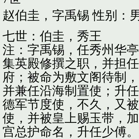
赵伯圭，字禹锡
性别：男
七世：伯圭，秀王
注：字禹锡，任秀州华亭
集英殿修撰之职，并担任
府；被命为敷文阁待制，
并兼任沿海制置使；升任
德军节度使，不久，又被
使，并被皇上赐玉带，加
宫总护命名，升任少傅。