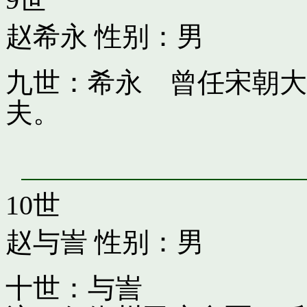
赵希永
性别：男
九世：希永 曾任宋朝大
夫。
10世
赵与訔
性别：男
十世：与訔