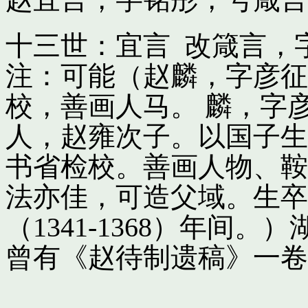
十三世：宜言 改箴言，
注：可能（赵麟，字彦征
校，善画人马。 麟，字
人，赵雍次子。以国子生
书省检校。善画人物、鞍
法亦佳，可造父域。生卒
（1341-1368）年间
曾有《赵待制遗稿》一卷