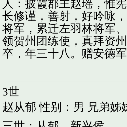
人：披霞郡主赵瑶，惟宪
长修谨，善射，好吟咏，
将军，累迁左羽林将军、
领贺州团练使，真拜资州
卒，年三十八。赠安德军
3世
赵从郁
性别：男 兄弟姊
三世：从郁，新兴侯