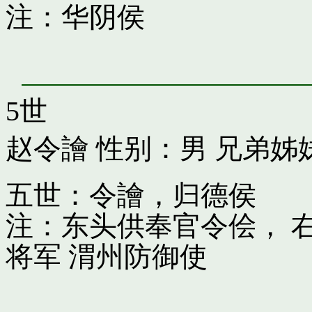
注：华阴侯
5世
赵令譮
性别：男 兄弟姊
五世：令譮，归德侯
注：东头供奉官令侩， 
将军 渭州防御使