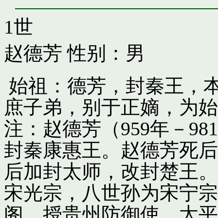
1世
赵德芳
性别：男
始祖：德芳，封秦王，
庶子弟，别于正嫡，为始
注：赵德芳（959年－9
封秦康惠王。赵德芳死后
后加封太师，改封楚王。
宋光宗，八世孙为宋宁宗
阁，授贵州防御使。太平