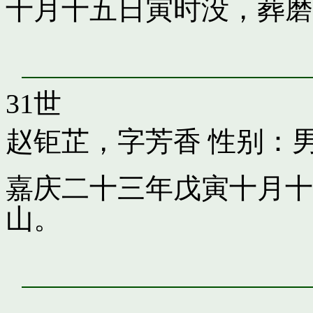
十月十五日寅时没，葬磨
31世
赵钜芷，字芳香
性别：
嘉庆二十三年戊寅十月十
山。