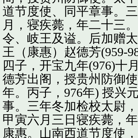
道节度使、同平章事。三
月，寝疾薨，年二十三。
令、岐王及谥。后加赠太
王（康惠）赵德芳(959-
四子，开宝九年(976)
德芳出阁，授贵州防御使
年。丙子，976年) 授
事。三年冬加检校太尉，
甲寅六月三日寝疾薨，年
康惠。山南西道节度使，