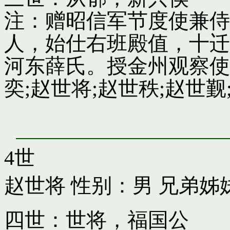
注：赠昭信军节度使兼侍
人，始仕右班殿值，十迁
河东薛氏。授金州观察使
奕;赵世将;赵世秩;赵世觐;
4世
赵世将
性别：男 兄弟姊
四世：世将，福国公