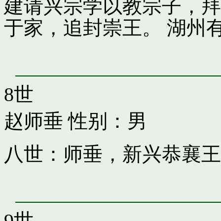
建请兴宗学以教宗子，拜
于家，追封崇王。 湖州
8世
赵师垂
性别：男
八世：师垂，新兴恭襄王
9世