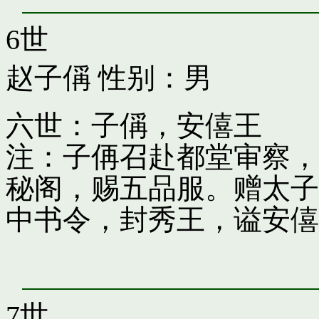
6世
赵子偁
性别：男
六世：子偁，安僖王
注：子侢召赴都堂审察，
秘阁，赐五品服。赠太子
中书令，封秀王，谥安僖
7世