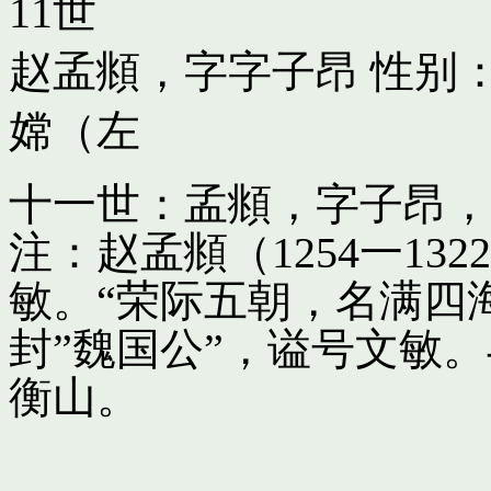
11世
赵孟頫，字字子昂
性别：
嫦（左
十一世：孟頫，字子昂，
注：赵孟頫（1254一13
敏。“荣际五朝，名满四
封”魏国公”，谥号文敏
衡山。