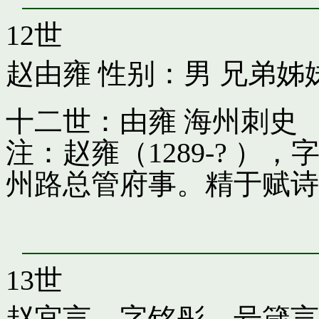
12世
赵由雍
性别：男 兄弟姊
十二世：由雍 海州刺史
注：赵雍（1289-? 
州路总管府事。精于赋诗
13世
赵宜言，字铭彤，号箴言