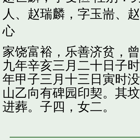
人
、
赵瑞麟，字玉耑
、
赵
心
家饶富裕，乐善济贫，曾
九年辛亥三月二十日子时
年甲子三月十三日寅时没
山乙向有碑园印契。其坟
进葬。子四，女二。