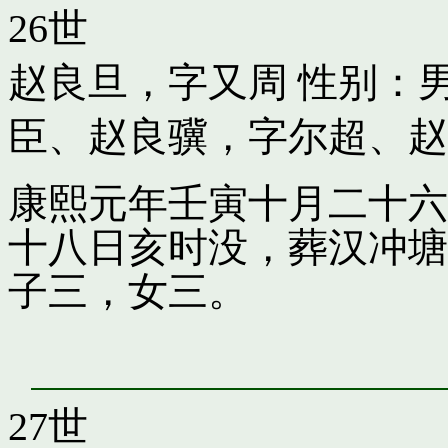
26世
赵良旦，字又周
性别：男
臣
、
赵良骥，字尔超
、
赵
康熙元年壬寅十月二十六
十八日亥时没，葬汉冲塘
子三，女三。
27世