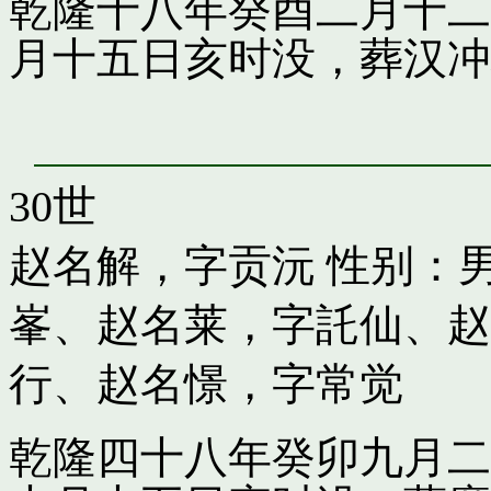
乾隆十八年癸酉二月十二
月十五日亥时没，葬汉冲
30世
赵名解，字贡沅
性别：男
峯
、
赵名莱，字託仙
、
赵
行
、
赵名憬，字常觉
乾隆四十八年癸卯九月二