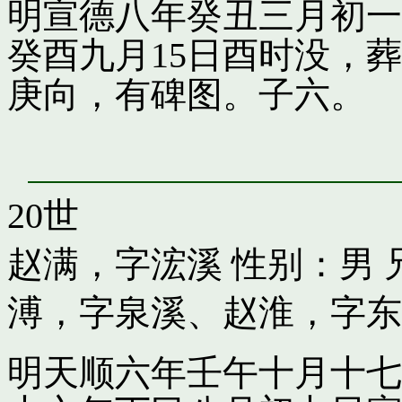
明宣德八年癸丑三月初一
癸酉九月15日酉时没，
庚向，有碑图。子六。
20世
赵满，字浤溪
性别：男 
溥，字泉溪
、
赵淮，字东
明天顺六年壬午十月十七