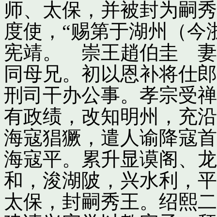
师、太保，并被封为嗣秀
度使，“赐第于湖州（今
宪靖。 崇王趙伯圭 妻
同母兄。初以恩补将仕郎
刑司干办公事。孝宗受禅
有政绩，改知明州，充沿
海寇猖獗，遣人谕降寇首
海寇平。累升显谟阁、龙
和，浚湖陂，兴水利，平
太保，封嗣秀王。绍熙二