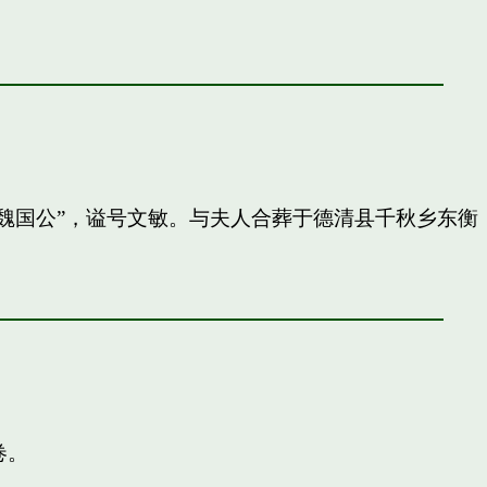
封”魏国公”，谥号文敏。与夫人合葬于德清县千秋乡东衡
卷。