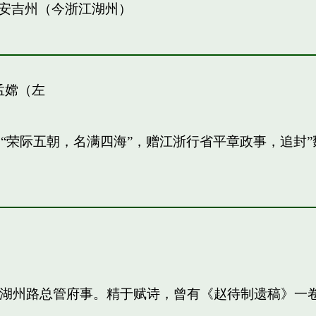
安吉州（今浙江湖州）
孟嫦（左
敏。“荣际五朝，名满四海”，赠江浙行省平章政事，追
知，湖州路总管府事。精于赋诗，曾有《赵待制遗稿》一