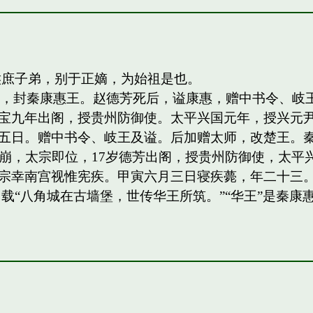
侯庶子弟，别于正嫡，为始祖是也。
四子，封秦康惠王。赵德芳死后，谥康惠，赠中书令、
宝九年出阁，授贵州防御使。太平兴国元年，授兴元
日。赠中书令、岐王及谥。后加赠太师，改楚王。秦王，岐
祖驾崩，太宗即位，17岁德芳出阁，授贵州防御使，太平兴
宗幸南宫视惟宪疾。甲寅六月三日寝疾薨，年二十三。
载“八角城在古墙堡，世传华王所筑。”“华王”是秦康