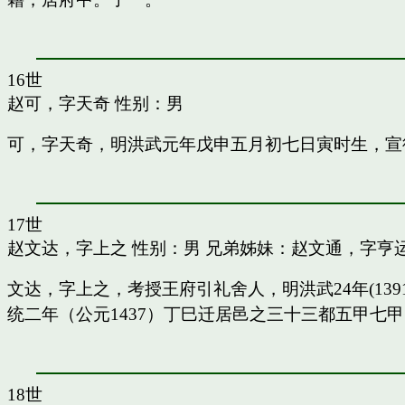
16世
赵可，字天奇
性别：男
可，字天奇，明洪武元年戊申五月初七日寅时生，宣
17世
赵文达，字上之
性别：男 兄弟姊妹：
赵文通，字亨
文达，字上之，考授王府引礼舍人，明洪武24年(13
统二年（公元1437）丁巳迁居邑之三十三都五甲七
18世