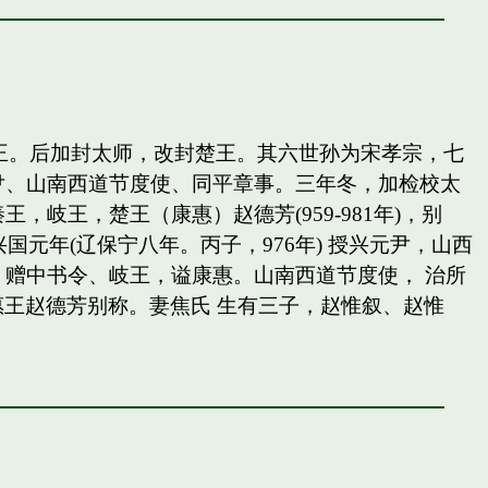
岐王。后加封太师，改封楚王。其六世孙为宋孝宗，七
尹、山南西道节度使、同平章事。三年冬，加检校太
王，楚王（康惠）赵德芳(959-981年)，别
国元年(辽保宁八年。丙子，976年) 授兴元尹，山西
赠中书令、岐王，谥康惠。山南西道节度使， 治所
惠王赵德芳别称。妻焦氏 生有三子，赵惟叙、赵惟