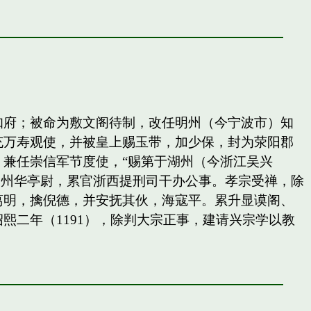
知府；被命为敷文阁待制，改任明州（今宁波市）知
充万寿观使，并被皇上赐玉带，加少保，封为荥阳郡
兼任崇信军节度使，“赐第于湖州（今浙江吴兴
秀州华亭尉，累官浙西提刑司干办公事。孝宗受禅，除
葛明，擒倪德，并安抚其伙，海寇平。累升显谟阁、
二年（1191），除判大宗正事，建请兴宗学以教