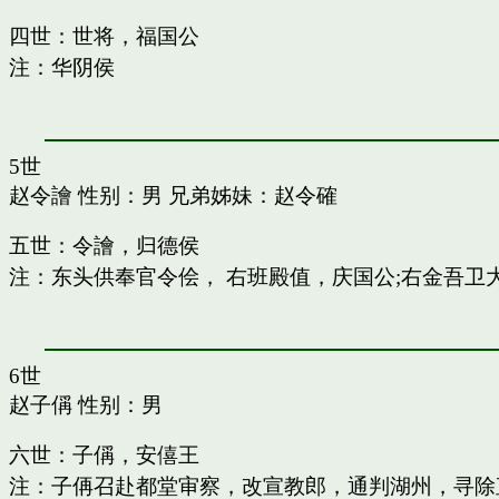
四世：世将，福国公
注：华阴侯
5世
赵令譮
性别：男 兄弟姊妹：
赵令確
五世：令譮，归德侯
注：东头供奉官令侩， 右班殿值，庆国公;右金吾卫
6世
赵子偁
性别：男
六世：子偁，安僖王
注：子侢召赴都堂审察，改宣教郎，通判湖州，寻除