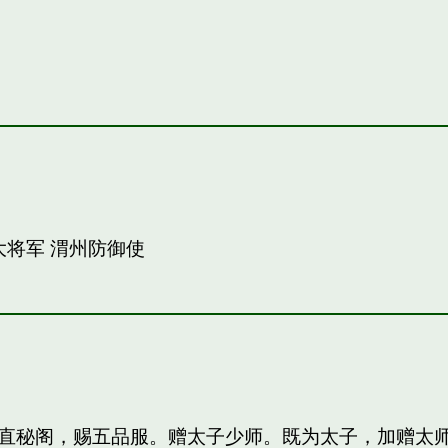
大将军 渭州防御使
直秘阁，赐五品服。赠太子少师。既为太子，加赠太