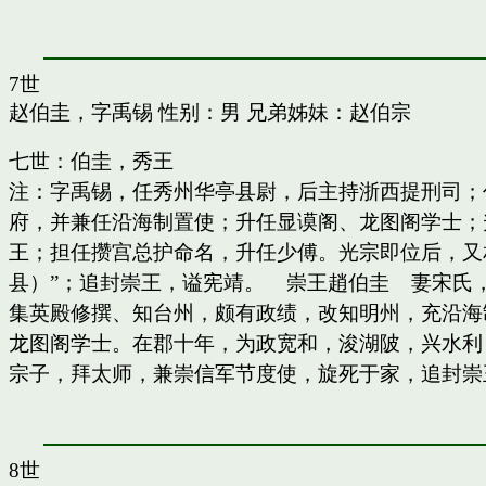
7世
赵伯圭，字禹锡
性别：男 兄弟姊妹：
赵伯宗
七世：伯圭，秀王
注：字禹锡，任秀州华亭县尉，后主持浙西提刑司；
府，并兼任沿海制置使；升任显谟阁、龙图阁学士；
王；担任攒宫总护命名，升任少傅。光宗即位后，又
县）”；追封崇王，谥宪靖。 崇王趙伯圭 妻宋氏
集英殿修撰、知台州，颇有政绩，改知明州，充沿海
龙图阁学士。在郡十年，为政宽和，浚湖陂，兴水利
宗子，拜太师，兼崇信军节度使，旋死于家，追封崇
8世