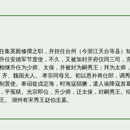
任集英殿修撰之职，并担任台州（今浙江天台等县）
升任安德军节度使，不久，又被加封开府仪同三司，
相继升任为少师、太保，并被封为嗣秀王；拜为太师，
，齐、魏国夫人。 孝宗同母兄。初以恩补将仕郎，调
制置使。奉诏徙戌定海，时海寇猖獗，遣人谕降寇首
，平冤狱。光宗即位，升少师，迁太保，封嗣秀王。绍熙
王。 湖州有宋秀王赵伯圭墓。