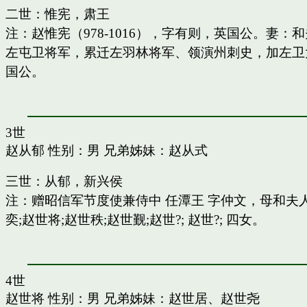
二世：惟宪，肃王
注：赵惟宪（978-1016），字有则，英国公。
左屯卫将军，累迁左羽林将军、领演州刺史，加左卫
国公。
3世
赵从郁
性别：男 兄弟姊妹：
赵从式
三世：从郁，新兴侯
注：赠昭信军节度使兼侍中 任潭王 字仲文，母和
奕;赵世将;赵世秩;赵世觐;赵世?; 赵世?; 四女。
4世
赵世将
性别：男 兄弟姊妹：
赵世居
、
赵世尧