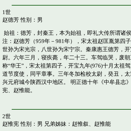
1世
赵德芳
性别：男
始祖：德芳，封秦王，本为始祖，即礼大传所谓诸
注：赵德芳（959年－981年），宋太祖赵匡胤第
世孙为宋光宗，八世孙为宋宁宗。秦康惠王德芳，开
尉。六年三月，寝疾薨，年二十三。车驾临哭，废朝五
称“华王”，宋太祖第四子，开宝九年(976)十月太
道节度使，同平章事。三年冬加检校太尉，癸丑，太
兴元府城今陕西汉中地区。 明正德十年《中牟县志》
宪、赵惟能。
2世
赵惟宪
性别：男 兄弟姊妹：
赵惟叙
、
赵惟能