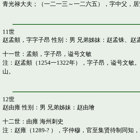
青光禄大夫；（一二一三～一二六五），字中父，居
11世
赵孟頫，字字子昂
性别：男 兄弟姊妹：
赵孟铢
、
赵
十一世：孟頫，字子昂，谥号文敏
注：赵孟頫（1254一1322年），字子昂，谥号文
山。
12世
赵由雍
性别：男 兄弟姊妹：
赵由璯
十二世：由雍 海州刺史
注：赵雍（1289-? ），字仲穆，官至集贤待制同