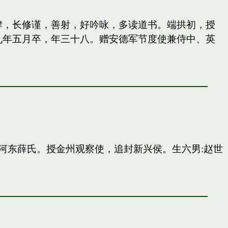
纵肆，长修谨，善射，好吟咏，多读道书。端拱初，授
九年五月卒，年三十八。赠安德军节度使兼侍中、英
河东薛氏。授金州观察使，追封新兴侯。生六男:赵世