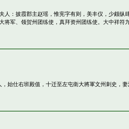
妻：和夫人：披霞郡主赵瑶，惟宪字有则，美丰仪，少颇
大将军、领贺州团练使，真拜资州团练使。大中祥符
夫人，始仕右班殿值，十迁至左屯衛大將軍文州刺史，妻