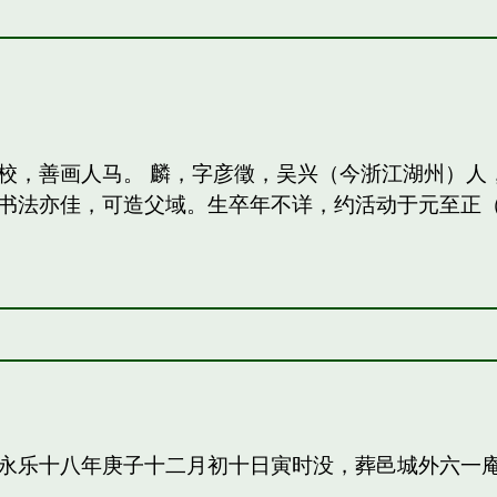
校，善画人马。 麟，字彦徵，吴兴（今浙江湖州）人
法亦佳，可造父域。生卒年不详，约活动于元至正（13
永乐十八年庚子十二月初十日寅时没，葬邑城外六一