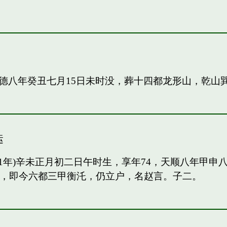
德八年癸丑七月15日未时没，葬十四都龙形山，乾山
运
91年)辛未正月初二日午时生，享年74，天顺八年甲
甲，即今六都三甲衡汑，仍立户，名赵言。子二。