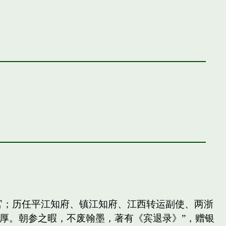
官；历任平江知府、镇江知府、江西转运副使、两浙
厚。朝参之暇，不废翰墨，著有《宾退录》”，赠银