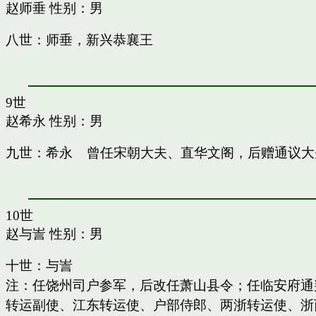
赵师垂
性别：男
八世：师垂，新兴恭襄王
9世
赵希永
性别：男
九世：希永 曾任宋朝大夫、直华文阁，后赠通议大
10世
赵与訔
性别：男
十世：与訔
注：任饶州司户参军，后改任萧山县令；任临安府通
转运副使、江东转运使、户部侍郎、两浙转运使、浙