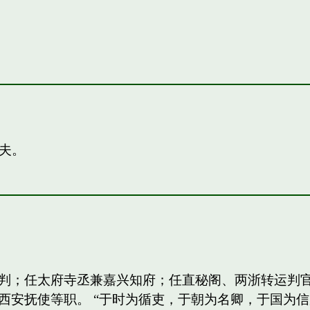
夫。
判；任太府寺丞兼嘉兴知府；任直秘阁、两浙转运判
西安抚使等职。 “于时为循吏，于朝为名卿，于国为信