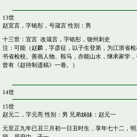
13世
赵宜言，字铭彤，号箴言
性别：男
十三世：宜言 改箴言，字铭彤，饶州刺史
注：可能（赵麟，字彦征，以子生登第，为江浙省检
书省检校。善画人物、鞍马，亦能山水，继承家学，书
曾有《赵待制遗稿》一卷。）
14世
15世
赵元二，字元亮
性别：男 兄弟姊妹：
赵元一
元至正九年已丑三月初一日丑时生，享年七十二，明
籍，居府中。子一。