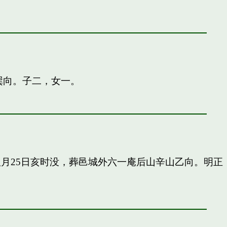
巽向。子二，女一。
申八月25日亥时没，葬邑城外六一庵后山辛山乙向。明正