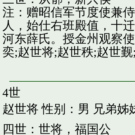
注：赠昭信军节度使兼侍
人，始仕右班殿值，十迁
河东薛氏。授金州观察使
奕;赵世将;赵世秩;赵世觐;
4世
赵世将
性别：男 兄弟姊
四世：世将，福国公