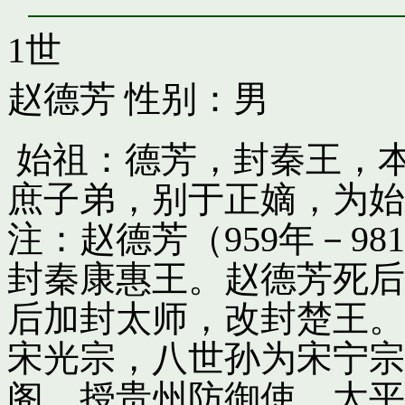
1世
赵德芳
性别：男
始祖：德芳，封秦王，
庶子弟，别于正嫡，为始
注：赵德芳（959年－9
封秦康惠王。赵德芳死后
后加封太师，改封楚王。
宋光宗，八世孙为宋宁宗
阁，授贵州防御使。太平