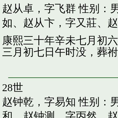
赵从卓，字飞群
性别：男
如
、
赵从卞，字又莊
、
赵
康熙三十年辛未七月初六
三月初七日午时没，葬祔
28世
赵钟乾，字易知
性别：男
和
、
赵钟测，字丙然
、
赵