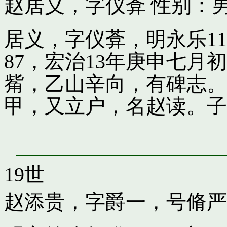
赵居义，字仪葊
性别：男
居义，字仪葊，明永乐1
87，宏治13年庚申七
觜，乙山辛向，有碑志。
甲，又立户，名赵读。子
19世
赵添贵，字爵一，号脩严