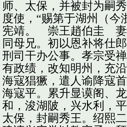
师、太保，并被封为嗣秀
度使，“赐第于湖州（今
宪靖。 崇王趙伯圭 妻
同母兄。初以恩补将仕郎
刑司干办公事。孝宗受禅
有政绩，改知明州，充沿
海寇猖獗，遣人谕降寇首
海寇平。累升显谟阁、龙
和，浚湖陂，兴水利，平
太保，封嗣秀王。绍熙二