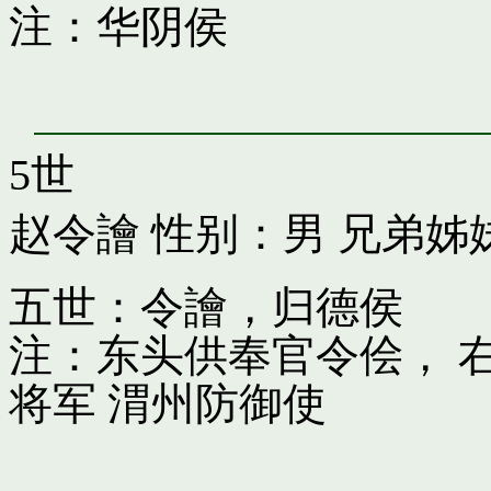
注：华阴侯
5世
赵令譮
性别：男 兄弟姊
五世：令譮，归德侯
注：东头供奉官令侩， 
将军 渭州防御使