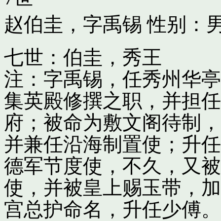
赵伯圭，字禹锡
性别：男
七世：伯圭，秀王
注：字禹锡，任秀州华亭
集英殿修撰之职，并担任
府；被命为敷文阁待制，
并兼任沿海制置使；升任
德军节度使，不久，又被
使，并被皇上赐玉带，加
宫总护命名，升任少傅。