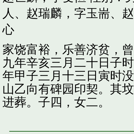
人
、
赵瑞麟，字玉耑
、
赵
心
家饶富裕，乐善济贫，曾
九年辛亥三月二十日子时
年甲子三月十三日寅时没
山乙向有碑园印契。其坟
进葬。子四，女二。