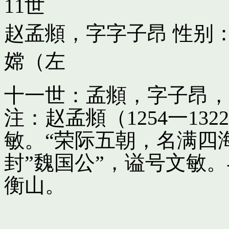
11世
赵孟頫，字字子昂
性别：
嫦（左
十一世：孟頫，字子昂，
注：赵孟頫（1254一13
敏。“荣际五朝，名满四
封”魏国公”，谥号文敏
衡山。