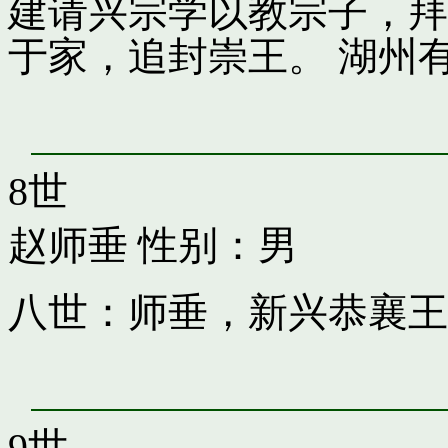
建请兴宗学以教宗子，拜
于家，追封崇王。 湖州
8世
赵师垂
性别：男
八世：师垂，新兴恭襄王
9世