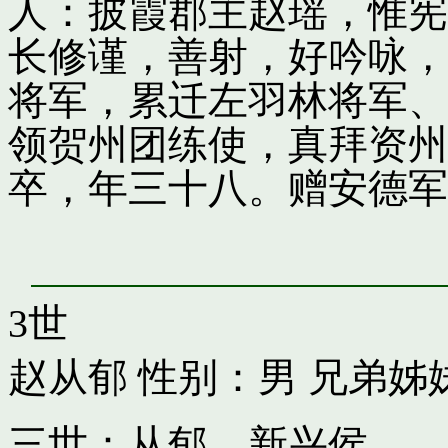
人：披霞郡主赵瑶，惟宪
长修谨，善射，好吟咏，
将军，累迁左羽林将军、
领贺州团练使，真拜资州
卒，年三十八。赠安德军
3世
赵从郁
性别：男 兄弟姊
三世：从郁，新兴侯