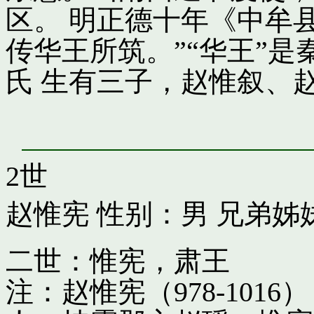
区。 明正德十年《中牟
传华王所筑。”“华王”
氏 生有三子，赵惟叙、
2世
赵惟宪
性别：男 兄弟姊
二世：惟宪，肃王
注：赵惟宪（978-10