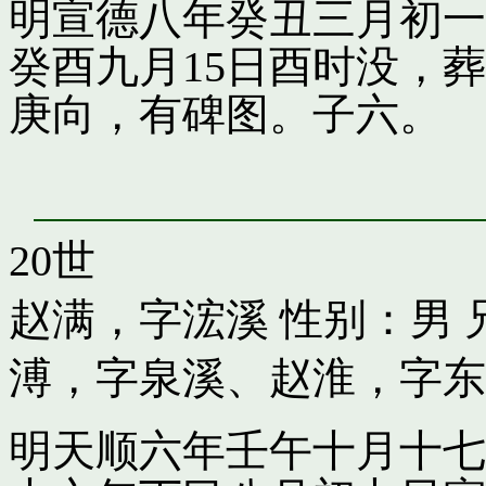
明宣德八年癸丑三月初一
癸酉九月15日酉时没，
庚向，有碑图。子六。
20世
赵满，字浤溪
性别：男 
溥，字泉溪
、
赵淮，字东
明天顺六年壬午十月十七