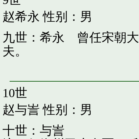
赵希永
性别：男
九世：希永 曾任宋朝大
夫。
10世
赵与訔
性别：男
十世：与訔