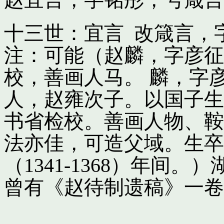
十三世：宜言 改箴言，
注：可能（赵麟，字彦征
校，善画人马。 麟，字
人，赵雍次子。以国子生
书省检校。善画人物、鞍
法亦佳，可造父域。生卒
（1341-1368）年间
曾有《赵待制遗稿》一卷