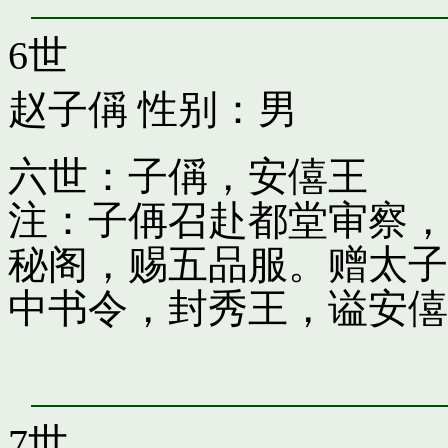
6世
赵子偁
性别：男
六世：子偁，安僖王
注：子侢召赴都堂审察，
秘阁，赐五品服。赠太子
中书令，封秀王，谥安僖
7世