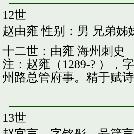
12世
赵由雍
性别：男 兄弟姊
十二世：由雍 海州刺史
注：赵雍（1289-? 
州路总管府事。精于赋诗
13世
赵宜言，字铭彤，号箴言