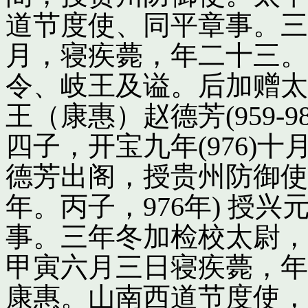
道节度使、同平章事。三
月，寝疾薨，年二十三。
令、岐王及谥。后加赠太
王（康惠）赵德芳(959-
四子，开宝九年(976)
德芳出阁，授贵州防御使
年。丙子，976年) 授
事。三年冬加检校太尉，
甲寅六月三日寝疾薨，年
康惠。山南西道节度使，