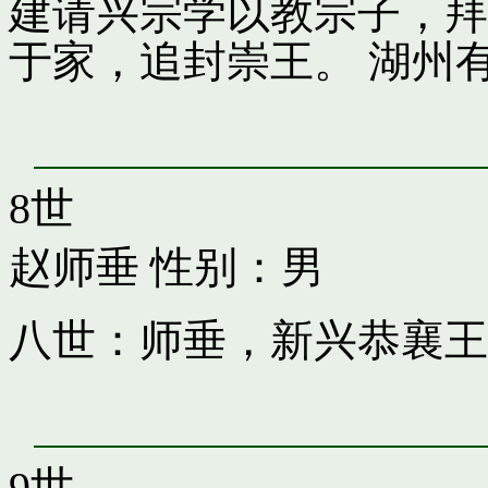
建请兴宗学以教宗子，拜
于家，追封崇王。 湖州
8世
赵师垂
性别：男
八世：师垂，新兴恭襄王
9世