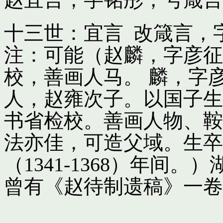
十三世：宜言 改箴言，
注：可能（赵麟，字彦征
校，善画人马。 麟，字
人，赵雍次子。以国子生
书省检校。善画人物、鞍
法亦佳，可造父域。生卒
（1341-1368）年间
曾有《赵待制遗稿》一卷