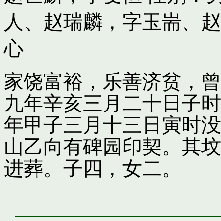
人
、
赵瑞麟，字玉耑
、
赵
心
家饶富裕，乐善济贫，曾
九年辛亥三月二十日子时
年甲子三月十三日寅时没
山乙向有碑园印契。其坟
进葬。子四，女二。