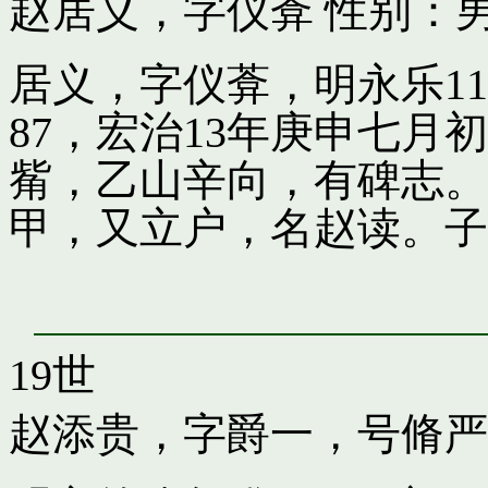
赵居义，字仪葊
性别：男
居义，字仪葊，明永乐1
87，宏治13年庚申七
觜，乙山辛向，有碑志。
甲，又立户，名赵读。子
19世
赵添贵，字爵一，号脩严