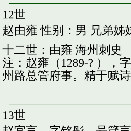
12世
赵由雍
性别：男 兄弟姊
十二世：由雍 海州刺史
注：赵雍（1289-? 
州路总管府事。精于赋诗
13世
赵宜言，字铭彤，号箴言