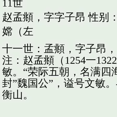
11世
赵孟頫，字字子昂
性别：
嫦（左
十一世：孟頫，字子昂，
注：赵孟頫（1254一13
敏。“荣际五朝，名满四
封”魏国公”，谥号文敏
衡山。