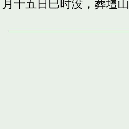
月十五日巳时没，葬壇山