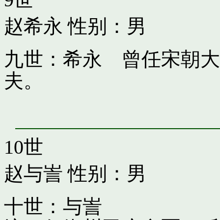
赵希永
性别：男
九世：希永 曾任宋朝大
夫。
10世
赵与訔
性别：男
十世：与訔