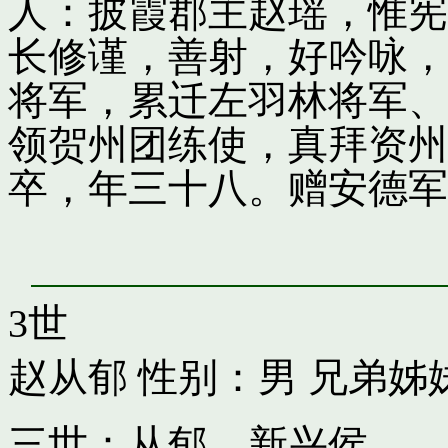
人：披霞郡主赵瑶，惟宪
长修谨，善射，好吟咏，
将军，累迁左羽林将军、
领贺州团练使，真拜资州
卒，年三十八。赠安德军
3世
赵从郁
性别：男 兄弟姊
三世：从郁，新兴侯