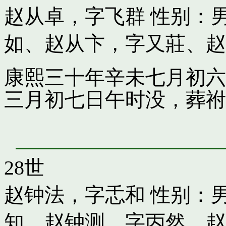
赵从卓，字飞群
性别：男
如
、
赵从卞，字又莊
、
赵
康熙三十年辛未七月初六
三月初七日午时没，葬祔
28世
赵钟法，字忎和
性别：男
知
、
赵钟测，字丙然
、
赵