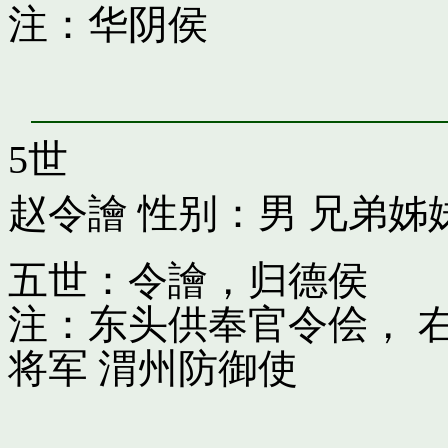
注：华阴侯
5世
赵令譮
性别：男 兄弟姊
五世：令譮，归德侯
注：东头供奉官令侩， 
将军 渭州防御使