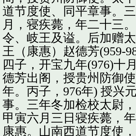
道节度使、同平章事。三
月，寝疾薨，年二十三。
令、岐王及谥。后加赠太
王（康惠）赵德芳(959-
四子，开宝九年(976)
德芳出阁，授贵州防御使
年。丙子，976年) 授
事。三年冬加检校太尉，
甲寅六月三日寝疾薨，年
康惠。山南西道节度使，