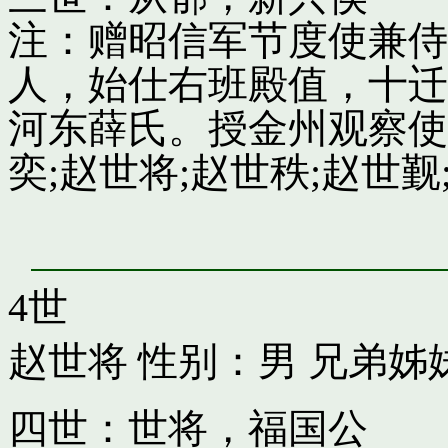
注：赠昭信军节度使兼侍
人，始仕右班殿值，十迁
河东薛氏。授金州观察使
奕;赵世将;赵世秩;赵世觐;
4世
赵世将
性别：男 兄弟姊
四世：世将，福国公