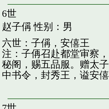
6世
赵子偁
性别：男
六世：子偁，安僖王
注：子侢召赴都堂审察，
秘阁，赐五品服。赠太子
中书令，封秀王，谥安僖
7世