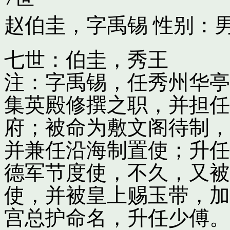
赵伯圭，字禹锡
性别：男
七世：伯圭，秀王
注：字禹锡，任秀州华亭
集英殿修撰之职，并担任
府；被命为敷文阁待制，
并兼任沿海制置使；升任
德军节度使，不久，又被
使，并被皇上赐玉带，加
宫总护命名，升任少傅。