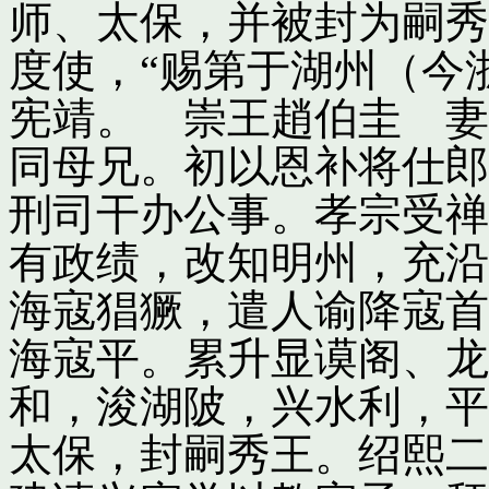
师、太保，并被封为嗣秀
度使，“赐第于湖州（今
宪靖。 崇王趙伯圭 妻
同母兄。初以恩补将仕郎
刑司干办公事。孝宗受禅
有政绩，改知明州，充沿
海寇猖獗，遣人谕降寇首
海寇平。累升显谟阁、龙
和，浚湖陂，兴水利，平
太保，封嗣秀王。绍熙二