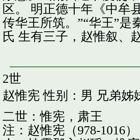
区。 明正德十年《中牟
传华王所筑。”“华王”
氏 生有三子，赵惟叙、
2世
赵惟宪
性别：男 兄弟姊
二世：惟宪，肃王
注：赵惟宪（978-10