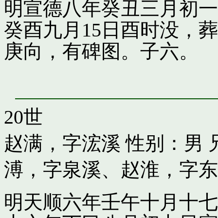
明宣德八年癸丑三月初一
癸酉九月15日酉时没，
庚向，有碑图。子六。
20世
赵满，字浤溪
性别：男 
溥，字泉溪
、
赵淮，字东
明天顺六年壬午十月十七