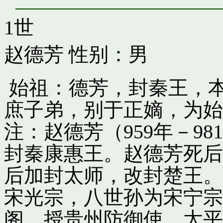
1世
赵德芳
性别：男
始祖：德芳，封秦王，
庶子弟，别于正嫡，为始
注：赵德芳（959年－9
封秦康惠王。赵德芳死后
后加封太师，改封楚王。
宋光宗，八世孙为宋宁宗
阁，授贵州防御使。太平