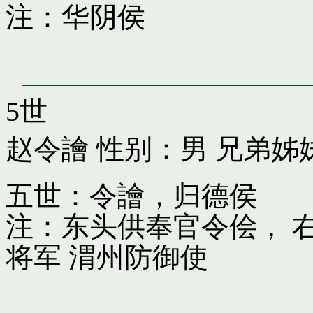
注：华阴侯
5世
赵令譮
性别：男 兄弟姊
五世：令譮，归德侯
注：东头供奉官令侩， 
将军 渭州防御使