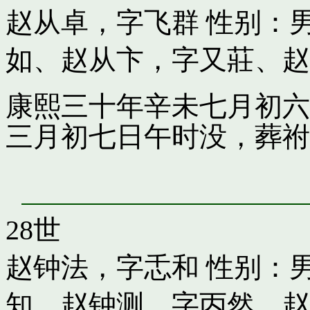
赵从卓，字飞群
性别：男
如
、
赵从卞，字又莊
、
赵
康熙三十年辛未七月初六
三月初七日午时没，葬祔
28世
赵钟法，字忎和
性别：男
知
、
赵钟测，字丙然
、
赵