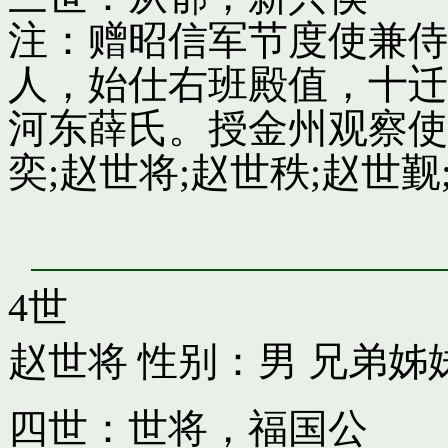
注：赠昭信军节度使兼侍
人，始仕右班殿值，十迁
河东薛氏。授金州观察使
奕;赵世将;赵世秩;赵世觐;
4世
赵世将
性别：男 兄弟姊
四世：世将，福国公