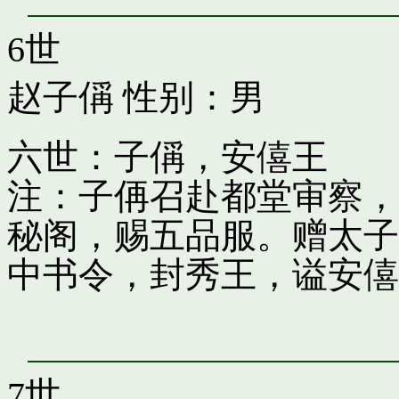
6世
赵子偁
性别：男
六世：子偁，安僖王
注：子侢召赴都堂审察，
秘阁，赐五品服。赠太子
中书令，封秀王，谥安僖
7世