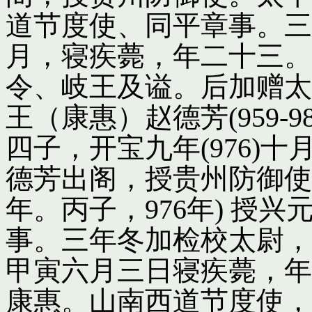
道节度使、同平章事。三
月，寝疾薨，年二十三。
令、岐王及谥。后加赠太
王（康惠）赵德芳(959-
四子，开宝九年(976)
德芳出阁，授贵州防御使
年。丙子，976年) 授
事。三年冬加检校太尉，
甲寅六月三日寝疾薨，年
康惠。山南西道节度使，