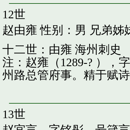
12世
赵由雍
性别：男 兄弟姊
十二世：由雍 海州刺史
注：赵雍（1289-? 
州路总管府事。精于赋诗
13世
赵宜言，字铭彤，号箴言