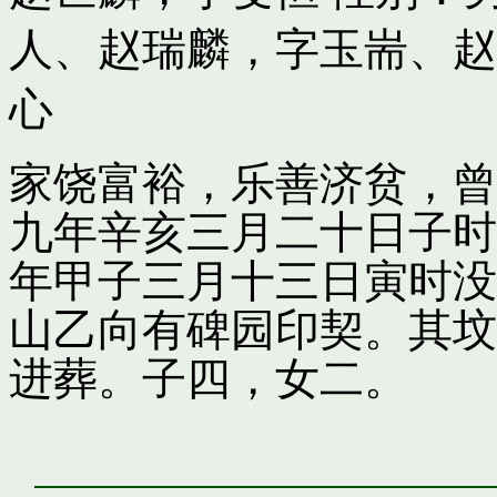
人
、
赵瑞麟，字玉耑
、
赵
心
家饶富裕，乐善济贫，曾
九年辛亥三月二十日子时
年甲子三月十三日寅时没
山乙向有碑园印契。其坟
进葬。子四，女二。