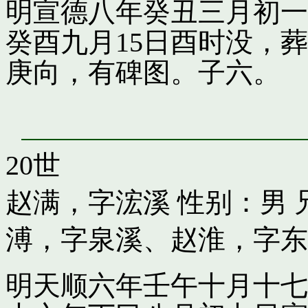
明宣德八年癸丑三月初一
癸酉九月15日酉时没，
庚向，有碑图。子六。
20世
赵满，字浤溪
性别：男 
溥，字泉溪
、
赵淮，字东
明天顺六年壬午十月十七