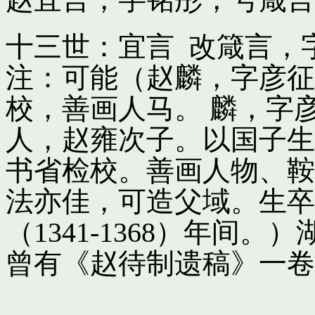
十三世：宜言 改箴言，
注：可能（赵麟，字彦征
校，善画人马。 麟，字
人，赵雍次子。以国子生
书省检校。善画人物、鞍
法亦佳，可造父域。生卒
（1341-1368）年间
曾有《赵待制遗稿》一卷