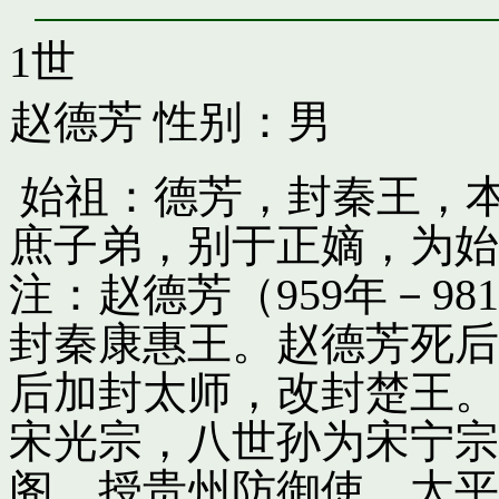
1世
赵德芳
性别：男
始祖：德芳，封秦王，
庶子弟，别于正嫡，为始
注：赵德芳（959年－9
封秦康惠王。赵德芳死后
后加封太师，改封楚王。
宋光宗，八世孙为宋宁宗
阁，授贵州防御使。太平