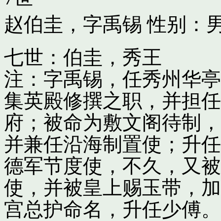
赵伯圭，字禹锡
性别：男
七世：伯圭，秀王
注：字禹锡，任秀州华亭
集英殿修撰之职，并担任
府；被命为敷文阁待制，
并兼任沿海制置使；升任
德军节度使，不久，又被
使，并被皇上赐玉带，加
宫总护命名，升任少傅。