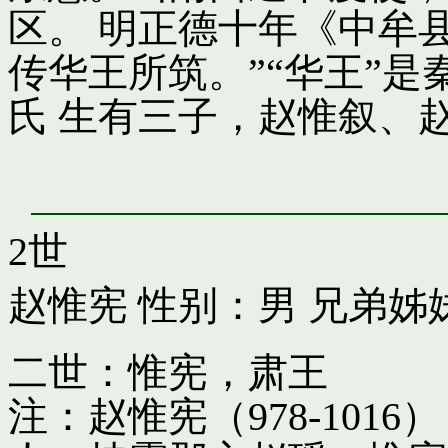
区。 明正德十年《中牟
传华王所筑。”“华王”
氏 生有三子，赵惟叙、
2世
赵惟宪
性别：男 兄弟姊
二世：惟宪，肃王
注：赵惟宪（978-10