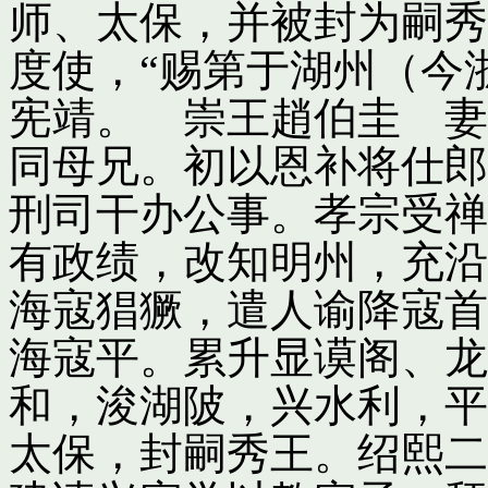
师、太保，并被封为嗣秀
度使，“赐第于湖州（今
宪靖。 崇王趙伯圭 妻
同母兄。初以恩补将仕郎
刑司干办公事。孝宗受禅
有政绩，改知明州，充沿
海寇猖獗，遣人谕降寇首
海寇平。累升显谟阁、龙
和，浚湖陂，兴水利，平
太保，封嗣秀王。绍熙二