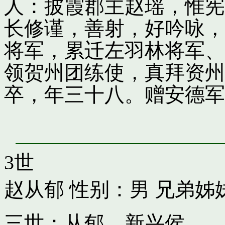
人：披霞郡主赵瑶，惟宪
长修谨，善射，好吟咏，
将军，累迁左羽林将军、
领贺州团练使，真拜资州
卒，年三十八。赠安德军
3世
赵从郁
性别：男 兄弟姊
三世：从郁，新兴侯