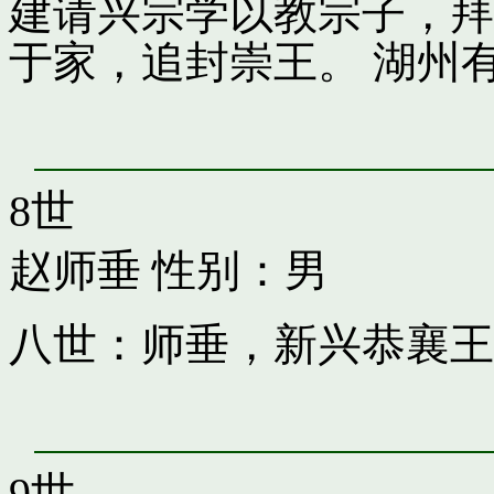
建请兴宗学以教宗子，拜
于家，追封崇王。 湖州
8世
赵师垂
性别：男
八世：师垂，新兴恭襄王
9世