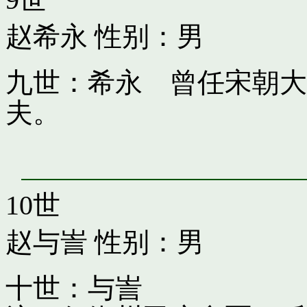
赵希永
性别：男
九世：希永 曾任宋朝大
夫。
10世
赵与訔
性别：男
十世：与訔