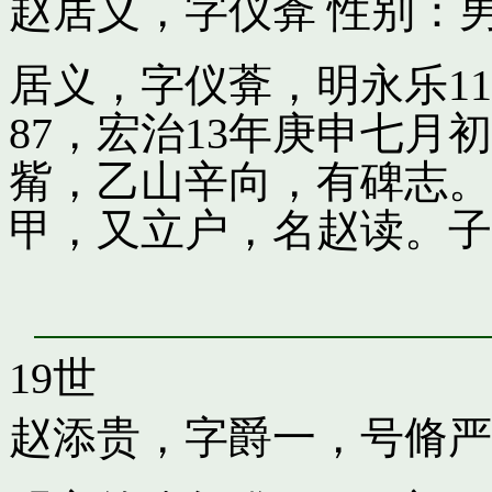
赵居义，字仪葊
性别：男
居义，字仪葊，明永乐1
87，宏治13年庚申七
觜，乙山辛向，有碑志。
甲，又立户，名赵读。子
19世
赵添贵，字爵一，号脩严