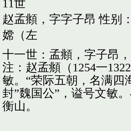
11世
赵孟頫，字字子昂
性别：
嫦（左
十一世：孟頫，字子昂，
注：赵孟頫（1254一13
敏。“荣际五朝，名满四
封”魏国公”，谥号文敏
衡山。