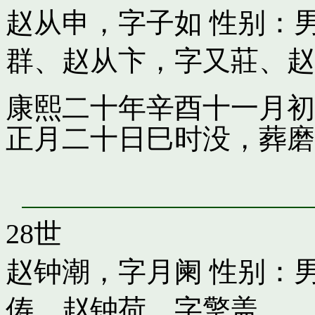
赵从申，字子如
性别：男
群
、
赵从卞，字又莊
、
赵
康熙二十年辛酉十一月初
正月二十日巳时没，葬磨
28世
赵钟潮，字月阑
性别：男
俦
、
赵钟荷，字擎盖