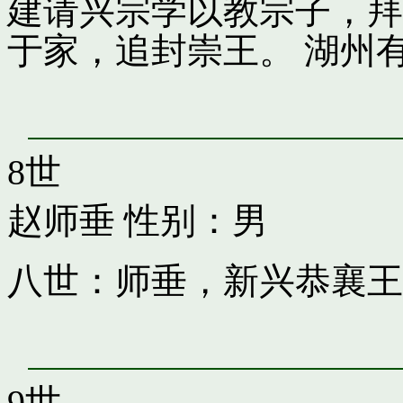
建请兴宗学以教宗子，拜
于家，追封崇王。 湖州
8世
赵师垂
性别：男
八世：师垂，新兴恭襄王
9世