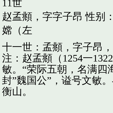
11世
赵孟頫，字字子昂
性别：
嫦（左
十一世：孟頫，字子昂，
注：赵孟頫（1254一13
敏。“荣际五朝，名满四
封”魏国公”，谥号文敏
衡山。