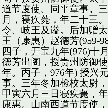
道节度使、同平章事。三
月，寝疾薨，年二十三。
令、岐王及谥。后加赠太
王（康惠）赵德芳(959-
四子，开宝九年(976)
德芳出阁，授贵州防御使
年。丙子，976年) 授
事。三年冬加检校太尉，
甲寅六月三日寝疾薨，年
康惠。山南西道节度使，