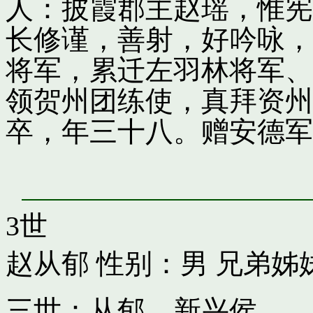
人：披霞郡主赵瑶，惟宪
长修谨，善射，好吟咏，
将军，累迁左羽林将军、
领贺州团练使，真拜资州
卒，年三十八。赠安德军
3世
赵从郁
性别：男 兄弟姊
三世：从郁，新兴侯