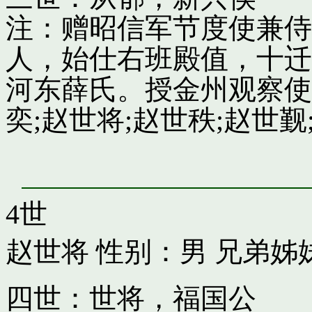
注：赠昭信军节度使兼侍
人，始仕右班殿值，十迁
河东薛氏。授金州观察使
奕;赵世将;赵世秩;赵世觐;
4世
赵世将
性别：男 兄弟姊
四世：世将，福国公