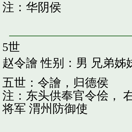
注：华阴侯
5世
赵令譮
性别：男 兄弟姊
五世：令譮，归德侯
注：东头供奉官令侩， 
将军 渭州防御使