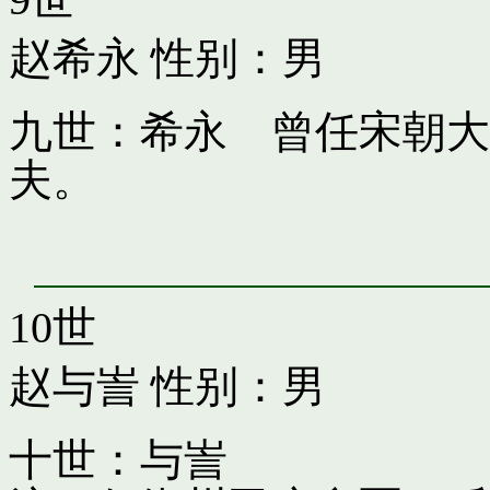
赵希永
性别：男
九世：希永 曾任宋朝大
夫。
10世
赵与訔
性别：男
十世：与訔