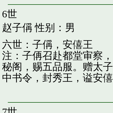
6世
赵子偁
性别：男
六世：子偁，安僖王
注：子侢召赴都堂审察，
秘阁，赐五品服。赠太子
中书令，封秀王，谥安僖
7世