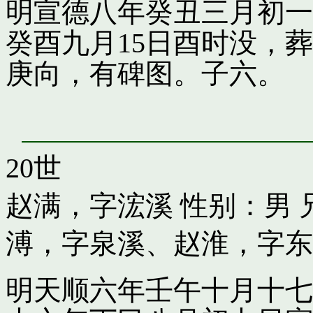
明宣德八年癸丑三月初一
癸酉九月15日酉时没，
庚向，有碑图。子六。
20世
赵满，字浤溪
性别：男 
溥，字泉溪
、
赵淮，字东
明天顺六年壬午十月十七