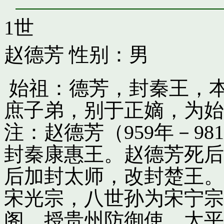
1世
赵德芳
性别：男
始祖：德芳，封秦王，
庶子弟，别于正嫡，为始
注：赵德芳（959年－9
封秦康惠王。赵德芳死后
后加封太师，改封楚王。
宋光宗，八世孙为宋宁宗
阁，授贵州防御使。太平