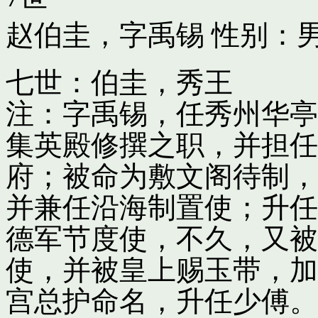
赵伯圭，字禹锡
性别：男
七世：伯圭，秀王
注：字禹锡，任秀州华亭
集英殿修撰之职，并担任
府；被命为敷文阁待制，
并兼任沿海制置使；升任
德军节度使，不久，又被
使，并被皇上赐玉带，加
宫总护命名，升任少傅。