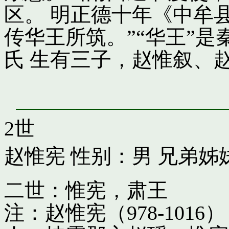
区。 明正德十年《中牟
传华王所筑。”“华王”
氏 生有三子，赵惟叙、
2世
赵惟宪
性别：男 兄弟姊
二世：惟宪，肃王
注：赵惟宪（978-10