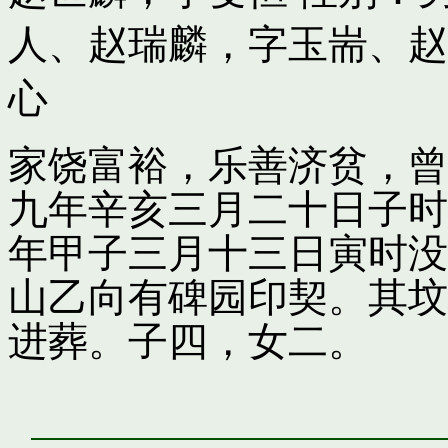
人
、
赵瑞麟，字玉耑
、
赵
心
家饶富裕，乐善济贫，曾
九年辛亥三月二十日子时
年甲子三月十三日寅时没
山乙向有碑园印契。其坟
进葬。子四，女二。