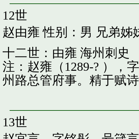
12世
赵由雍
性别：男 兄弟姊
十二世：由雍 海州刺史
注：赵雍（1289-? 
州路总管府事。精于赋诗
13世
赵宜言，字铭彤，号箴言