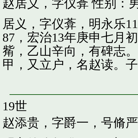
赵居义，字仪葊
性别：男
居义，字仪葊，明永乐1
87，宏治13年庚申七
觜，乙山辛向，有碑志。
甲，又立户，名赵读。子
19世
赵添贵，字爵一，号脩严