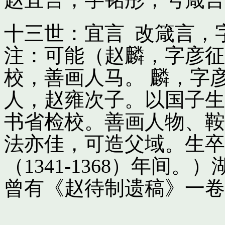
十三世：宜言 改箴言，
注：可能（赵麟，字彦征
校，善画人马。 麟，字
人，赵雍次子。以国子生
书省检校。善画人物、鞍
法亦佳，可造父域。生卒
（1341-1368）年间
曾有《赵待制遗稿》一卷