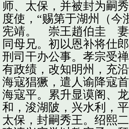
师、太保，并被封为嗣秀
度使，“赐第于湖州（今
宪靖。 崇王趙伯圭 妻
同母兄。初以恩补将仕郎
刑司干办公事。孝宗受禅
有政绩，改知明州，充沿
海寇猖獗，遣人谕降寇首
海寇平。累升显谟阁、龙
和，浚湖陂，兴水利，平
太保，封嗣秀王。绍熙二