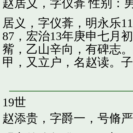
赵居义，字仪葊
性别：男
居义，字仪葊，明永乐1
87，宏治13年庚申七
觜，乙山辛向，有碑志。
甲，又立户，名赵读。子
19世
赵添贵，字爵一，号脩严