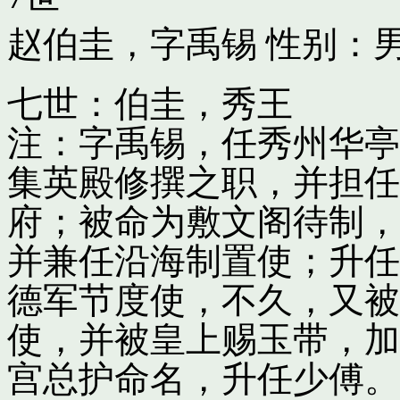
赵伯圭，字禹锡
性别：男
七世：伯圭，秀王
注：字禹锡，任秀州华亭
集英殿修撰之职，并担任
府；被命为敷文阁待制，
并兼任沿海制置使；升任
德军节度使，不久，又被
使，并被皇上赐玉带，加
宫总护命名，升任少傅。