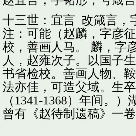
十三世：宜言 改箴言，
注：可能（赵麟，字彦征
校，善画人马。 麟，字
人，赵雍次子。以国子生
书省检校。善画人物、鞍
法亦佳，可造父域。生卒
（1341-1368）年间
曾有《赵待制遗稿》一卷