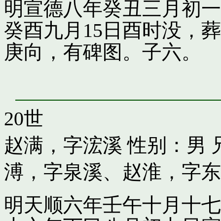
明宣德八年癸丑三月初一
癸酉九月15日酉时没，
庚向，有碑图。子六。
20世
赵满，字浤溪
性别：男 
溥，字泉溪
、
赵淮，字东
明天顺六年壬午十月十七