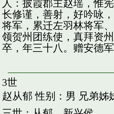
人：披霞郡主赵瑶，惟宪
长修谨，善射，好吟咏，
将军，累迁左羽林将军、
领贺州团练使，真拜资州
卒，年三十八。赠安德军
3世
赵从郁
性别：男 兄弟姊
三世：从郁，新兴侯