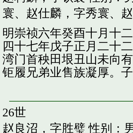
寰
、
赵仕麟，字秀寰
、
赵
明崇祯六年癸酉十月十二
四十七年戊子正月二十二
湾门首秧田垠丑山未向有
钜履兄弟业售族凝厚。子
26世
赵良沼，字胜璧
性别：男