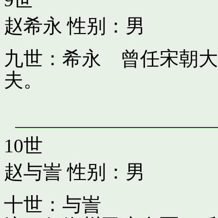
赵希永
性别：男
九世：希永 曾任宋朝大
夫。
10世
赵与訔
性别：男
十世：与訔