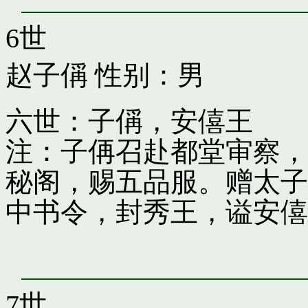
6世
赵子偁
性别：男
六世：子偁，安僖王
注：子侢召赴都堂审察，
秘阁，赐五品服。赠太子
中书令，封秀王，谥安僖
7世