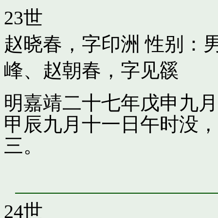
23世
赵晓春，字印洲
性别：男
峰
、
赵朝春，字见豀
明嘉靖二十七年戊申九月
甲辰九月十一日午时没，
三。
24世