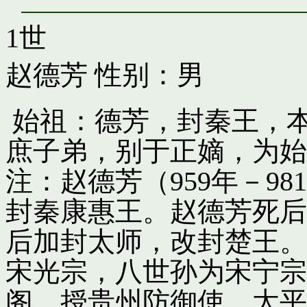
1世
赵德芳
性别：男
始祖：德芳，封秦王，
庶子弟，别于正嫡，为始
注：赵德芳（959年－9
封秦康惠王。赵德芳死后
后加封太师，改封楚王。
宋光宗，八世孙为宋宁宗
阁，授贵州防御使。太平