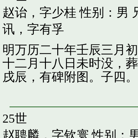
赵诒，字少桂
性别：男 
讯，字有孚
明万历二十年壬辰三月初
十二月十八日未时没，葬
戌辰，有碑附图。子四。
25世
赵聘麟，字钦寰
性别：男