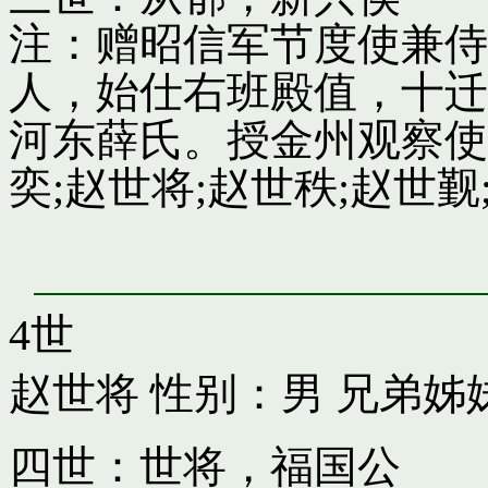
注：赠昭信军节度使兼侍
人，始仕右班殿值，十迁
河东薛氏。授金州观察使
奕;赵世将;赵世秩;赵世觐;
4世
赵世将
性别：男 兄弟姊
四世：世将，福国公