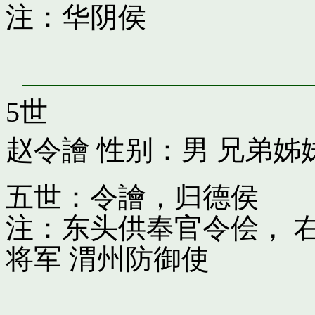
注：华阴侯
5世
赵令譮
性别：男 兄弟姊
五世：令譮，归德侯
注：东头供奉官令侩， 
将军 渭州防御使