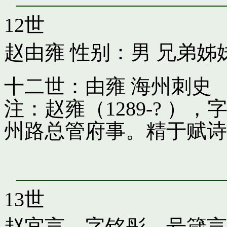
12世
赵由雍
性别：男 兄弟姊
十二世：由雍 海州刺史
注：赵雍（1289-? 
州路总管府事。精于赋诗
13世
赵宜言，字铭彤，号箴言