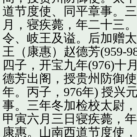
道节度使、同平章事。三
月，寝疾薨，年二十三。
令、岐王及谥。后加赠太
王（康惠）赵德芳(959-
四子，开宝九年(976)
德芳出阁，授贵州防御使
年。丙子，976年) 授
事。三年冬加检校太尉，
甲寅六月三日寝疾薨，年
康惠。山南西道节度使，