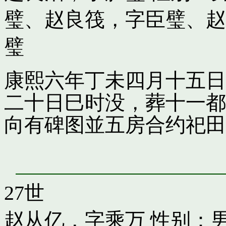
璧
、
赵良筏，字臣璧
、
赵
璧
康熙六年丁未四月十五日
二十日巳时没，葬十一都
向有碑图並五房合约祀田
27世
赵从亿，字乘万
性别：男