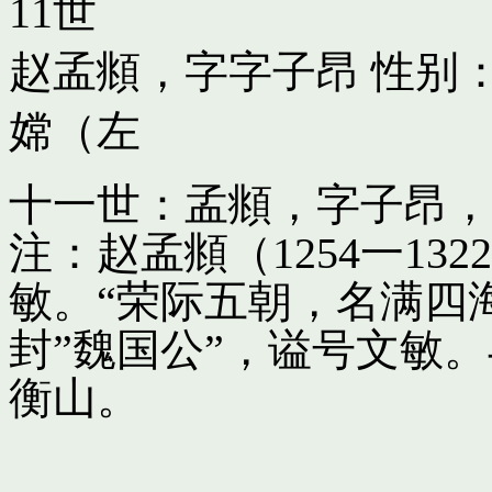
11世
赵孟頫，字字子昂
性别：
嫦（左
十一世：孟頫，字子昂，
注：赵孟頫（1254一13
敏。“荣际五朝，名满四
封”魏国公”，谥号文敏
衡山。