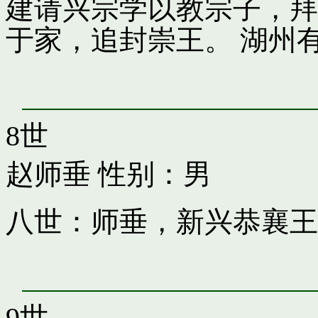
建请兴宗学以教宗子，拜
于家，追封崇王。 湖州
8世
赵师垂
性别：男
八世：师垂，新兴恭襄王
9世