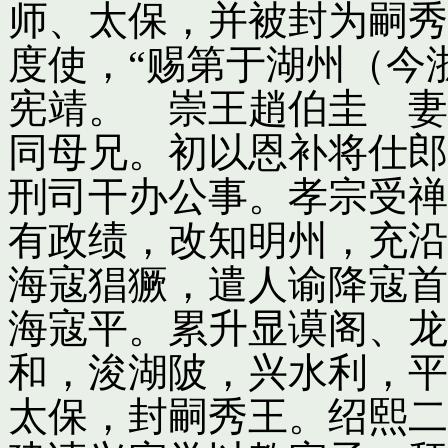
师、太保，并被封为嗣秀
度使，“赐第于湖州（今
宪靖。 崇王趙伯圭 妻
同母兄。初以恩补将仕郎
刑司干办公事。孝宗受禅
有政绩，改知明州，充沿
海寇猖獗，遣人谕降寇首
海寇平。累升显谟阁、龙
和，浚湖陂，兴水利，平
太保，封嗣秀王。绍熙二