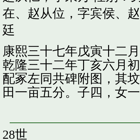
在
、
赵从位，字宾侯
、
赵
廷
康熙三十七年戊寅十二月
乾隆三十二年丁亥六月初
配冢左同共碑附图，其坟
田一亩五分。子四，女一
28世