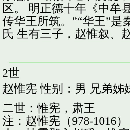
区。 明正德十年《中牟
传华王所筑。”“华王”
氏 生有三子，赵惟叙、
2世
赵惟宪
性别：男 兄弟姊
二世：惟宪，肃王
注：赵惟宪（978-10