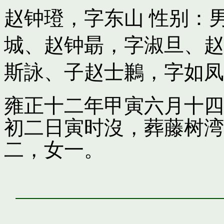
赵钟璒，字东山
性别：男
城
、
赵钟朂，字淑旦
、
赵
斯詠
、子
赵士鶼，字如凤
雍正十二年甲寅六月十四
初二日寅时沒，葬藤树湾
二，女一。