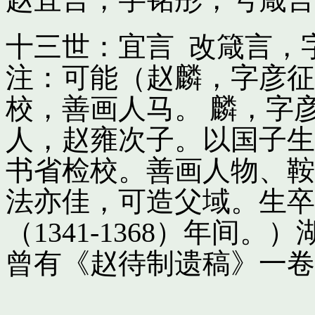
十三世：宜言 改箴言，
注：可能（赵麟，字彦征
校，善画人马。 麟，字
人，赵雍次子。以国子生
书省检校。善画人物、鞍
法亦佳，可造父域。生卒
（1341-1368）年间
曾有《赵待制遗稿》一卷