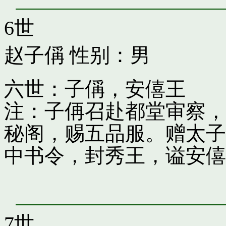
6世
赵子偁
性别：男
六世：子偁，安僖王
注：子侢召赴都堂审察，
秘阁，赐五品服。赠太子
中书令，封秀王，谥安僖
7世