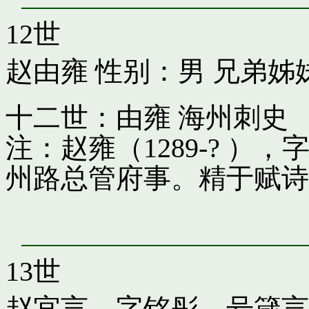
12世
赵由雍
性别：男 兄弟姊
十二世：由雍 海州刺史
注：赵雍（1289-? 
州路总管府事。精于赋诗
13世
赵宜言，字铭彤，号箴言