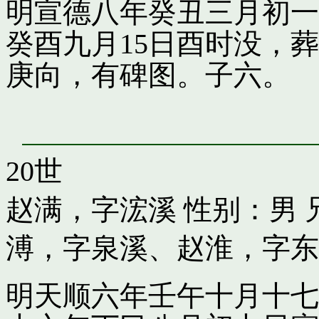
明宣德八年癸丑三月初一
癸酉九月15日酉时没，
庚向，有碑图。子六。
20世
赵满，字浤溪
性别：男 
溥，字泉溪
、
赵淮，字东
明天顺六年壬午十月十七