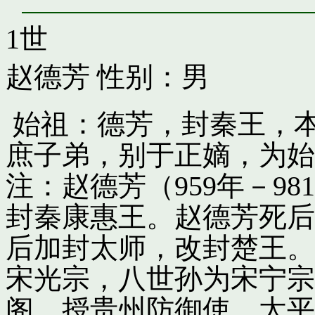
1世
赵德芳
性别：男
始祖：德芳，封秦王，
庶子弟，别于正嫡，为始
注：赵德芳（959年－9
封秦康惠王。赵德芳死后
后加封太师，改封楚王。
宋光宗，八世孙为宋宁宗
阁，授贵州防御使。太平