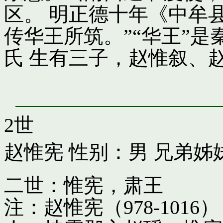
区。 明正德十年《中牟
传华王所筑。”“华王”
氏 生有三子，赵惟叙、
2世
赵惟宪
性别：男 兄弟姊
二世：惟宪，肃王
注：赵惟宪（978-10