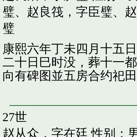
璧
、
赵良筏，字臣璧
、
赵
璧
康熙六年丁未四月十五日
二十日巳时没，葬十一都
向有碑图並五房合约祀田
27世
赵从众，字在廷
性别：男