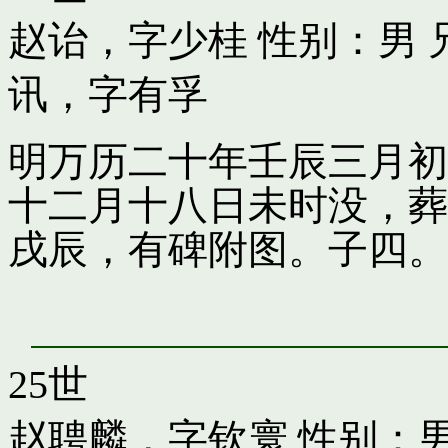
赵诒，字少桂
性别：男 
讯，字有孚
明万历二十年壬辰三月初
十二月十八日未时没，葬
戌辰，有碑附图。子四。
25世
赵聘麟，字钦寰
性别：男