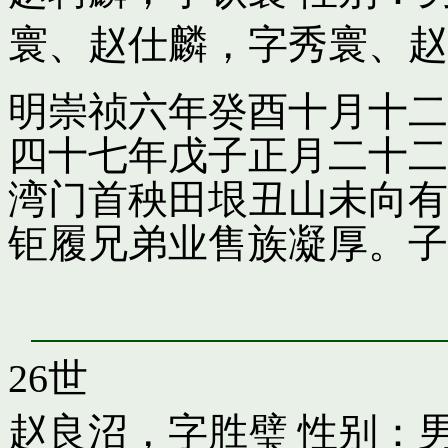
寰
、
赵仕麟，字秀寰
、
赵
明崇祯六年癸酉十月十二
四十七年戊子正月二十二
湾门首秧田垠丑山未向有
钜履兄弟业售族凝厚。子
26世
赵良沼，字胜璧
性别：男