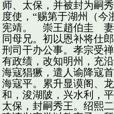
师、太保，并被封为嗣秀
度使，“赐第于湖州（今
宪靖。 崇王趙伯圭 妻
同母兄。初以恩补将仕郎
刑司干办公事。孝宗受禅
有政绩，改知明州，充沿
海寇猖獗，遣人谕降寇首
海寇平。累升显谟阁、龙
和，浚湖陂，兴水利，平
太保，封嗣秀王。绍熙二