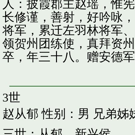
人：披霞郡主赵瑶，惟宪
长修谨，善射，好吟咏，
将军，累迁左羽林将军、
领贺州团练使，真拜资州
卒，年三十八。赠安德军
3世
赵从郁
性别：男 兄弟姊
三世：从郁，新兴侯