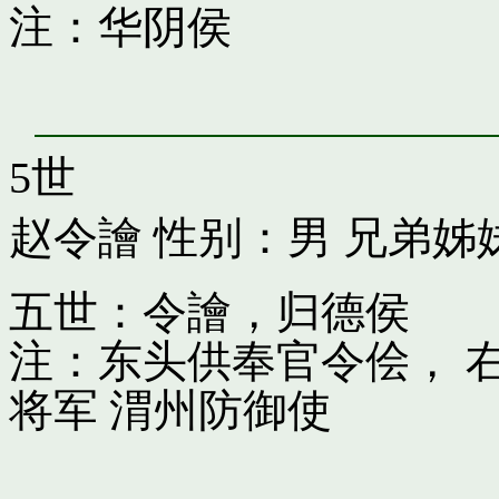
注：华阴侯
5世
赵令譮
性别：男 兄弟姊
五世：令譮，归德侯
注：东头供奉官令侩， 
将军 渭州防御使