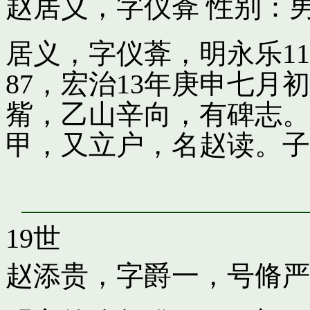
赵居义，字仪葊
性别：男
居义，字仪葊，明永乐1
87，宏治13年庚申七
觜，乙山辛向，有碑志。
甲，又立户，名赵读。子
19世
赵添贵，字爵一，号脩严