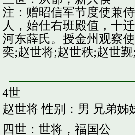
注：赠昭信军节度使兼侍
人，始仕右班殿值，十迁
河东薛氏。授金州观察使
奕;赵世将;赵世秩;赵世觐;
4世
赵世将
性别：男 兄弟姊
四世：世将，福国公