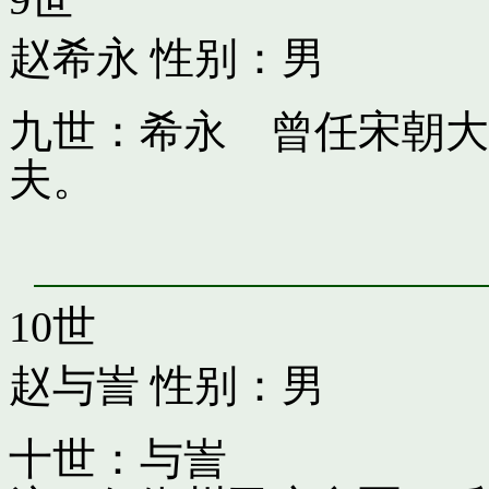
赵希永
性别：男
九世：希永 曾任宋朝大
夫。
10世
赵与訔
性别：男
十世：与訔