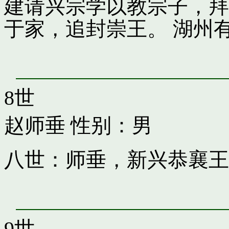
建请兴宗学以教宗子，拜
于家，追封崇王。 湖州
8世
赵师垂
性别：男
八世：师垂，新兴恭襄王
9世