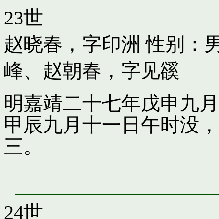
23世
赵晓春，字印洲
性别：男
峰
、
赵朝春，字见豀
明嘉靖二十七年戊申九月
甲辰九月十一日午时没，
三。
24世