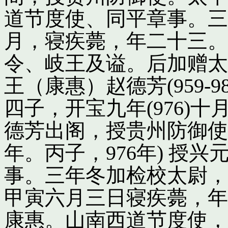
道节度使、同平章事。三
月，寝疾薨，年二十三。
令、岐王及谥。后加赠太
王（康惠）赵德芳(959-
四子，开宝九年(976)
德芳出阁，授贵州防御使
年。丙子，976年) 授
事。三年冬加检校太尉，
甲寅六月三日寝疾薨，年
康惠。山南西道节度使，