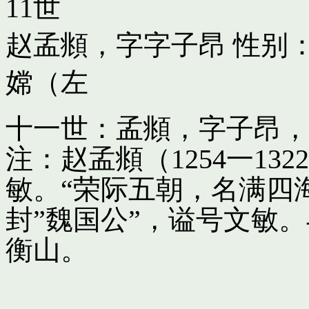
11世
赵孟頫，字字子昂
性别：
嫦（左
十一世：孟頫，字子昂，
注：赵孟頫（1254一13
敏。“荣际五朝，名满四
封”魏国公”，谥号文敏
衡山。