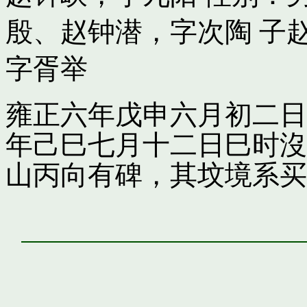
殷
、
赵钟潜，字次陶
子
字胥举
雍正六年戊申六月初二日
年己巳七月十二日巳时沒
山丙向有碑，其坟境系买