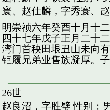
寰
、
赵仕麟，字秀寰
、
赵
明崇祯六年癸酉十月十二
四十七年戊子正月二十二
湾门首秧田垠丑山未向有
钜履兄弟业售族凝厚。子
26世
赵良沼，字胜璧
性别：男