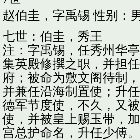
赵伯圭，字禹锡
性别：男
七世：伯圭，秀王
注：字禹锡，任秀州华亭
集英殿修撰之职，并担任
府；被命为敷文阁待制，
并兼任沿海制置使；升任
德军节度使，不久，又被
使，并被皇上赐玉带，加
宫总护命名，升任少傅。