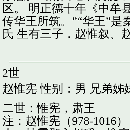
区。 明正德十年《中牟
传华王所筑。”“华王”
氏 生有三子，赵惟叙、
2世
赵惟宪
性别：男 兄弟姊
二世：惟宪，肃王
注：赵惟宪（978-10