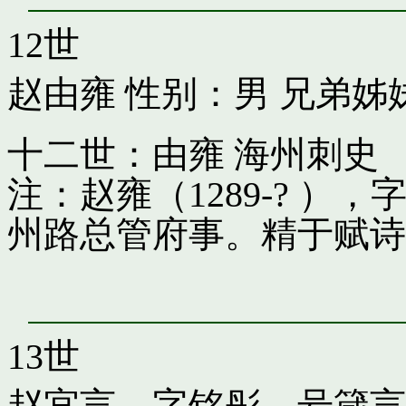
12世
赵由雍
性别：男 兄弟姊
十二世：由雍 海州刺史
注：赵雍（1289-? 
州路总管府事。精于赋诗
13世
赵宜言，字铭彤，号箴言