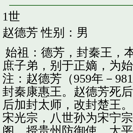
1世
赵德芳
性别：男
始祖：德芳，封秦王，
庶子弟，别于正嫡，为始
注：赵德芳（959年－9
封秦康惠王。赵德芳死后
后加封太师，改封楚王。
宋光宗，八世孙为宋宁宗
阁，授贵州防御使。太平