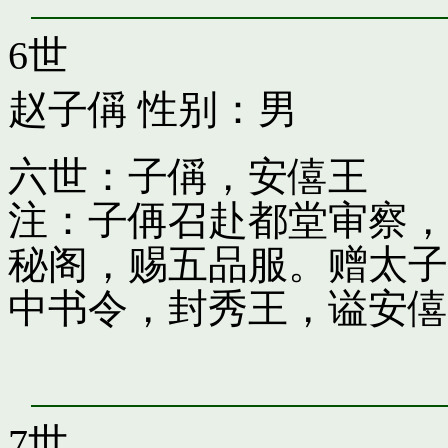
6世
赵子偁
性别：男
六世：子偁，安僖王
注：子侢召赴都堂审察，
秘阁，赐五品服。赠太子
中书令，封秀王，谥安僖
7世