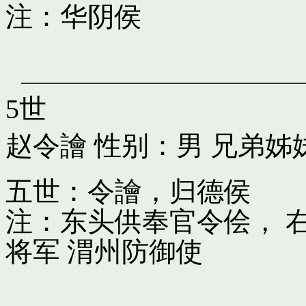
注：华阴侯
5世
赵令譮
性别：男 兄弟姊
五世：令譮，归德侯
注：东头供奉官令侩， 
将军 渭州防御使