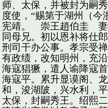
师、太保，并被封为嗣秀
度使，“赐第于湖州（今
宪靖。 崇王趙伯圭 妻
同母兄。初以恩补将仕郎
刑司干办公事。孝宗受禅
有政绩，改知明州，充沿
海寇猖獗，遣人谕降寇首
海寇平。累升显谟阁、龙
和，浚湖陂，兴水利，平
太保，封嗣秀王。绍熙二