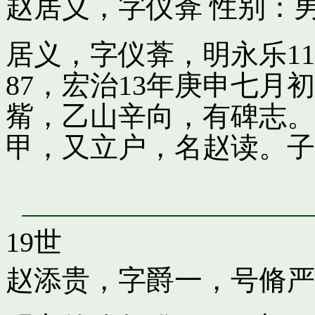
赵居义，字仪葊
性别：男
居义，字仪葊，明永乐1
87，宏治13年庚申七
觜，乙山辛向，有碑志。
甲，又立户，名赵读。子
19世
赵添贵，字爵一，号脩严