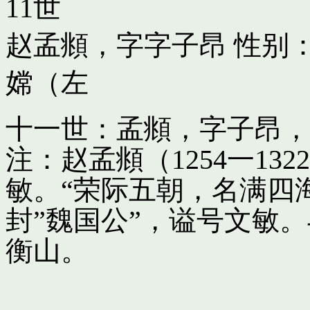
11世
赵孟頫，字字子昂
性别：
嫦（左
十一世：孟頫，字子昂，
注：赵孟頫（1254一13
敏。“荣际五朝，名满四
封”魏国公”，谥号文敏
衡山。