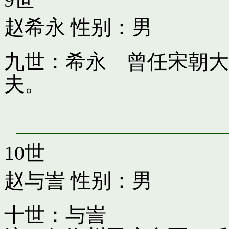
赵希永
性别：男
九世：希永 曾任宋朝大
夫。
10世
赵与訔
性别：男
十世：与訔