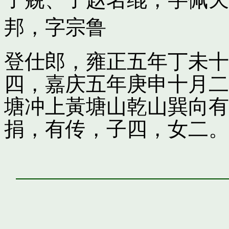
邦，字宗鲁
登仕郎，雍正五年丁未十
四，嘉庆五年庚申十月二
塘冲上黃塘山乾山巽向有
捐，有传，子四，女二。