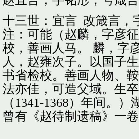
十三世：宜言 改箴言，
注：可能（赵麟，字彦征
校，善画人马。 麟，字
人，赵雍次子。以国子生
书省检校。善画人物、鞍
法亦佳，可造父域。生卒
（1341-1368）年间
曾有《赵待制遗稿》一卷