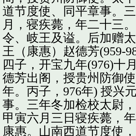
道节度使、同平章事。三
月，寝疾薨，年二十三。
令、岐王及谥。后加赠太
王（康惠）赵德芳(959-
四子，开宝九年(976)
德芳出阁，授贵州防御使
年。丙子，976年) 授
事。三年冬加检校太尉，
甲寅六月三日寝疾薨，年
康惠。山南西道节度使，