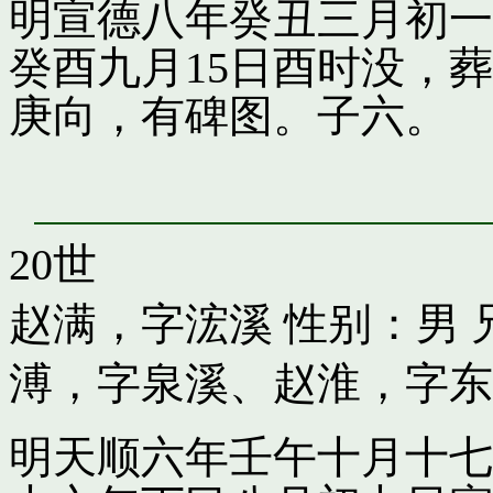
明宣德八年癸丑三月初一
癸酉九月15日酉时没，
庚向，有碑图。子六。
20世
赵满，字浤溪
性别：男 
溥，字泉溪
、
赵淮，字东
明天顺六年壬午十月十七