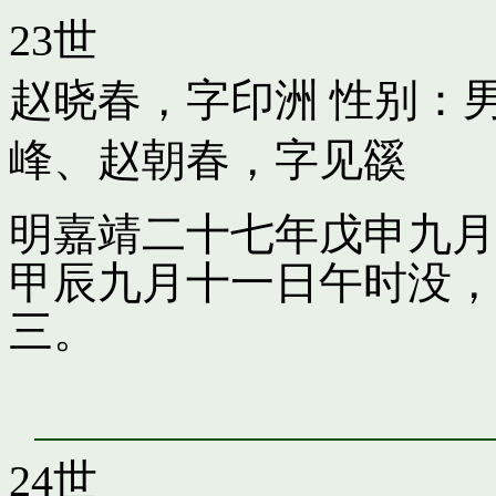
23世
赵晓春，字印洲
性别：男
峰
、
赵朝春，字见豀
明嘉靖二十七年戊申九月
甲辰九月十一日午时没，
三。
24世