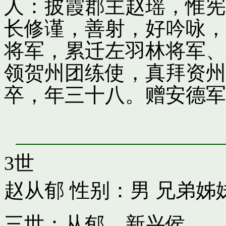
人：披霞郡主赵瑶，惟宪
长修谨，善射，好吟咏，
将军，累迁左羽林将军、
领贺州团练使，真拜资州
卒，年三十八。赠安德军
3世
赵从郁
性别：男 兄弟姊
三世：从郁，新兴侯