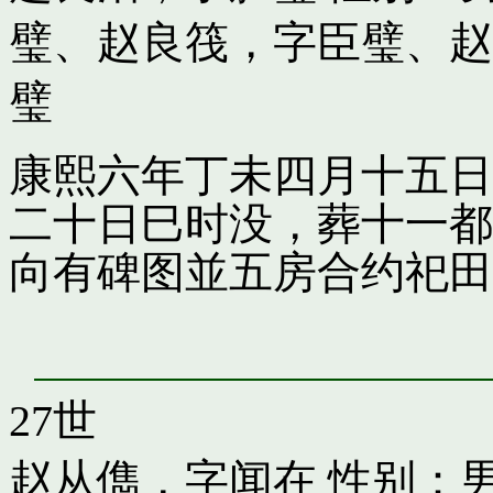
璧
、
赵良筏，字臣璧
、
赵
璧
康熙六年丁未四月十五日
二十日巳时没，葬十一都
向有碑图並五房合约祀田
27世
赵从儁，字闻在
性别：男