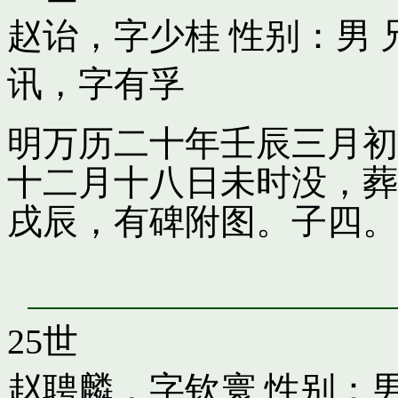
赵诒，字少桂
性别：男 
讯，字有孚
明万历二十年壬辰三月初
十二月十八日未时没，葬
戌辰，有碑附图。子四。
25世
赵聘麟，字钦寰
性别：男