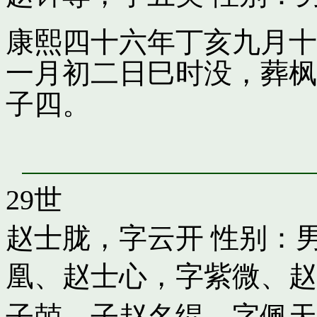
康熙四十六年丁亥九月十
一月初二日巳时没，葬枫
子四。
29世
赵士胧，字云开
性别：男
凰
、
赵士心，字紫微
、
赵
子兢
、子
赵名绲，字佩天