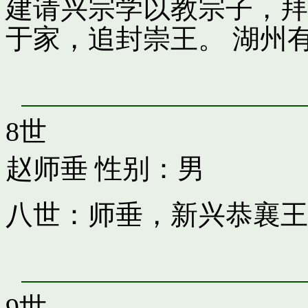
建请兴宗学以教宗子，拜
于家，追封崇王。 湖州
8世
赵师垂
性别：男
八世：师垂，新兴恭襄王
9世