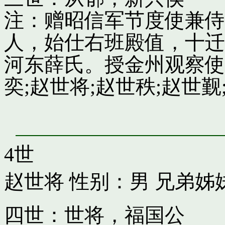
注：赠昭信军节度使兼侍
人，始仕右班殿值，十迁
河东薛氏。授金州观察使
奕;赵世将;赵世秩;赵世觐;
4世
赵世将
性别：男 兄弟姊
四世：世将，福国公