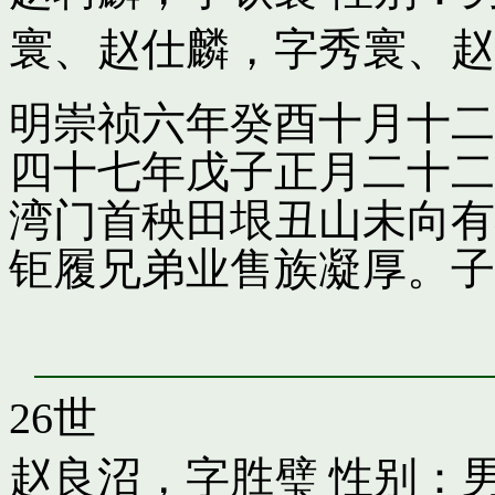
寰
、
赵仕麟，字秀寰
、
赵
明崇祯六年癸酉十月十二
四十七年戊子正月二十二
湾门首秧田垠丑山未向有
钜履兄弟业售族凝厚。子
26世
赵良沼，字胜璧
性别：男