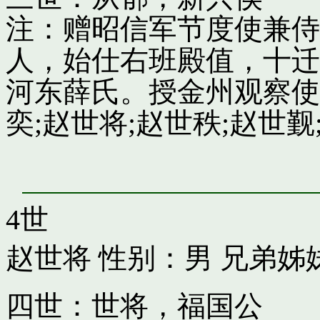
注：赠昭信军节度使兼侍
人，始仕右班殿值，十迁
河东薛氏。授金州观察使
奕;赵世将;赵世秩;赵世觐;
4世
赵世将
性别：男 兄弟姊
四世：世将，福国公