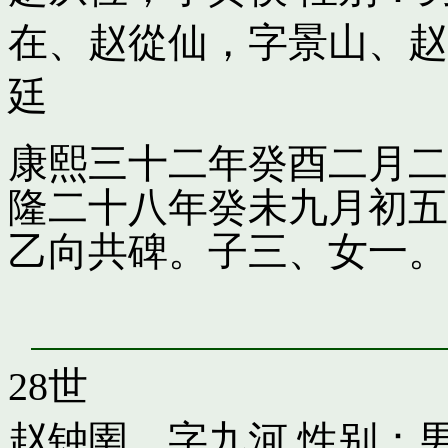
在
、
赵從仙，字景山
、
赵
廷
康熙三十二年癸酉二月二
隆二十八年癸未九月初五
乙向共碑。子三、女一。
28世
赵钟圉，字九河
性别：男