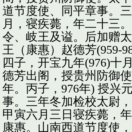
道节度使、同平章事。三
月，寝疾薨，年二十三。
令、岐王及谥。后加赠太
王（康惠）赵德芳(959-
四子，开宝九年(976)
德芳出阁，授贵州防御使
年。丙子，976年) 授
事。三年冬加检校太尉，
甲寅六月三日寝疾薨，年
康惠。山南西道节度使，