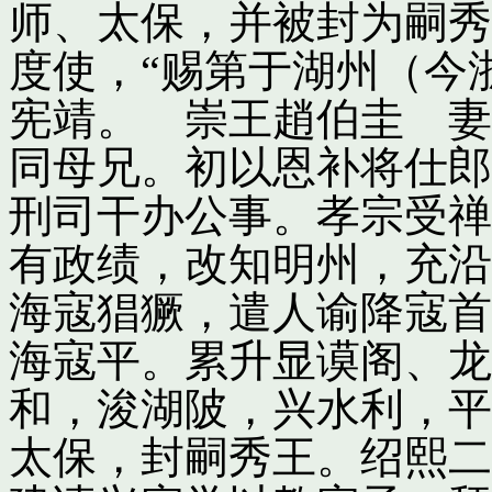
师、太保，并被封为嗣秀
度使，“赐第于湖州（今
宪靖。 崇王趙伯圭 妻
同母兄。初以恩补将仕郎
刑司干办公事。孝宗受禅
有政绩，改知明州，充沿
海寇猖獗，遣人谕降寇首
海寇平。累升显谟阁、龙
和，浚湖陂，兴水利，平
太保，封嗣秀王。绍熙二