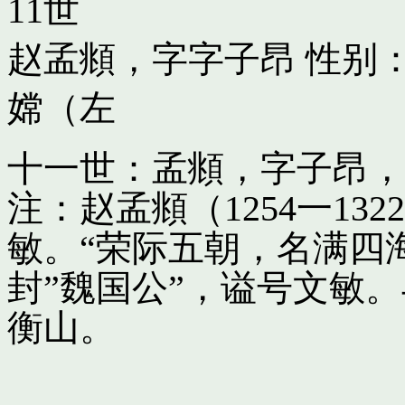
11世
赵孟頫，字字子昂
性别：
嫦（左
十一世：孟頫，字子昂，
注：赵孟頫（1254一13
敏。“荣际五朝，名满四
封”魏国公”，谥号文敏
衡山。