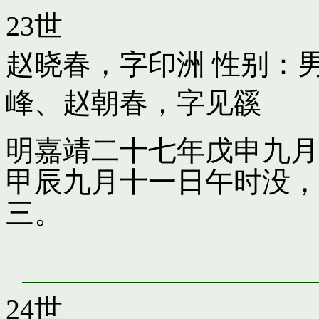
23世
赵晓春，字印洲
性别：男
峰
、
赵朝春，字见豀
明嘉靖二十七年戊申九月
甲辰九月十一日午时没，
三。
24世