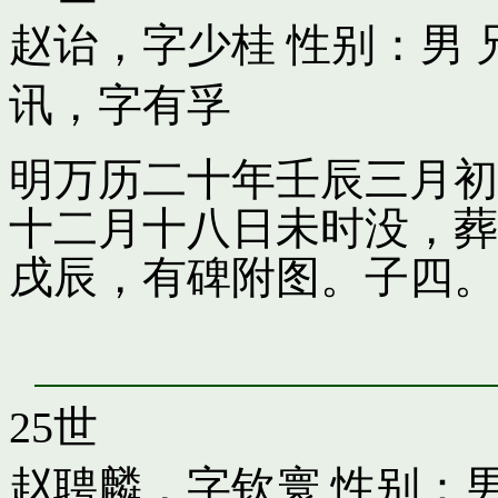
赵诒，字少桂
性别：男 
讯，字有孚
明万历二十年壬辰三月初
十二月十八日未时没，葬
戌辰，有碑附图。子四。
25世
赵聘麟，字钦寰
性别：男