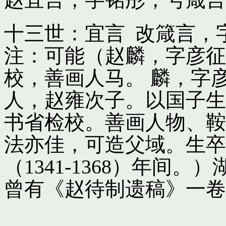
十三世：宜言 改箴言，
注：可能（赵麟，字彦征
校，善画人马。 麟，字
人，赵雍次子。以国子生
书省检校。善画人物、鞍
法亦佳，可造父域。生卒
（1341-1368）年间
曾有《赵待制遗稿》一卷