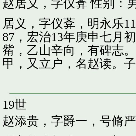
赵居义，字仪葊
性别：男
居义，字仪葊，明永乐1
87，宏治13年庚申七
觜，乙山辛向，有碑志。
甲，又立户，名赵读。子
19世
赵添贵，字爵一，号脩严