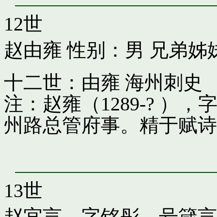
12世
赵由雍
性别：男 兄弟姊
十二世：由雍 海州刺史
注：赵雍（1289-? 
州路总管府事。精于赋诗
13世
赵宜言，字铭彤，号箴言