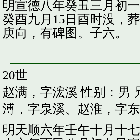
明宣德八年癸丑三月初一
癸酉九月15日酉时没，
庚向，有碑图。子六。
20世
赵满，字浤溪
性别：男 
溥，字泉溪
、
赵淮，字东
明天顺六年壬午十月十七