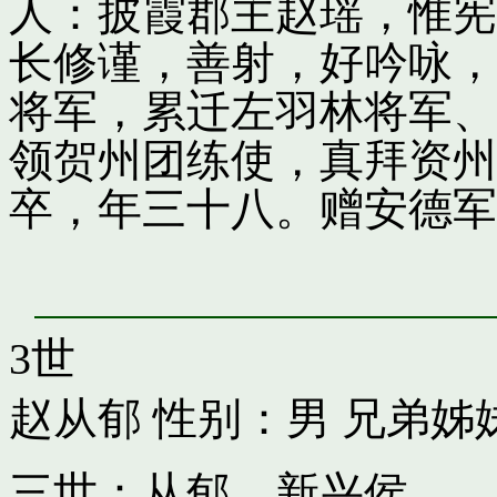
人：披霞郡主赵瑶，惟宪
长修谨，善射，好吟咏，
将军，累迁左羽林将军、
领贺州团练使，真拜资州
卒，年三十八。赠安德军
3世
赵从郁
性别：男 兄弟姊
三世：从郁，新兴侯