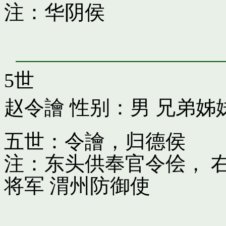
注：华阴侯
5世
赵令譮
性别：男 兄弟姊
五世：令譮，归德侯
注：东头供奉官令侩， 
将军 渭州防御使