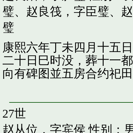
璧
、
赵良筏，字臣璧
、
赵
璧
康熙六年丁未四月十五日
二十日巳时没，葬十一都
向有碑图並五房合约祀田
27世
赵从位，字宾侯
性别：男