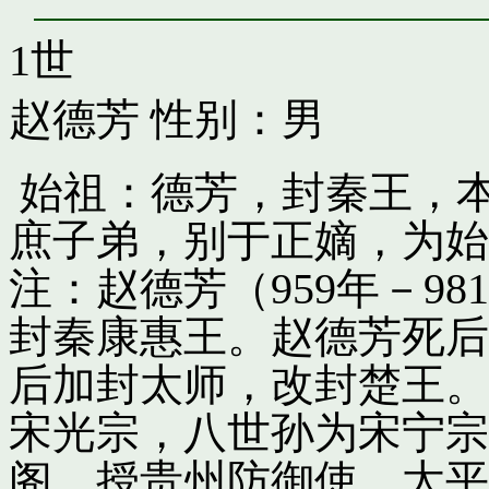
1世
赵德芳
性别：男
始祖：德芳，封秦王，
庶子弟，别于正嫡，为始
注：赵德芳（959年－9
封秦康惠王。赵德芳死后
后加封太师，改封楚王。
宋光宗，八世孙为宋宁宗
阁，授贵州防御使。太平