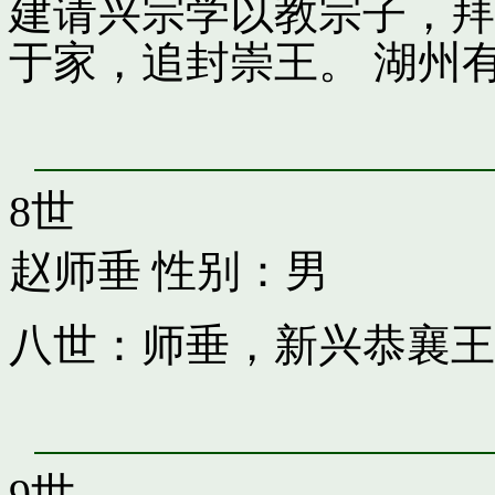
建请兴宗学以教宗子，拜
于家，追封崇王。 湖州
8世
赵师垂
性别：男
八世：师垂，新兴恭襄王
9世