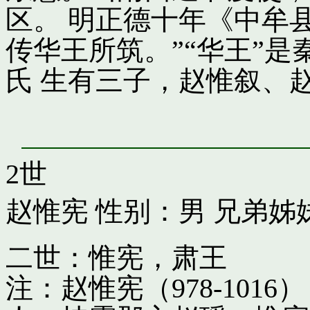
区。 明正德十年《中牟
传华王所筑。”“华王”
氏 生有三子，赵惟叙、
2世
赵惟宪
性别：男 兄弟姊
二世：惟宪，肃王
注：赵惟宪（978-10