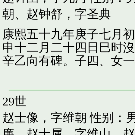
朝
、
赵钟舒，字圣典
康熙五十九年庚子七月初
申十二月二十四日巳时沒
辛乙向有碑。子四、女一
29世
赵士像，字维朝
性别：男
廉
、
赵士属，字维山
、
赵