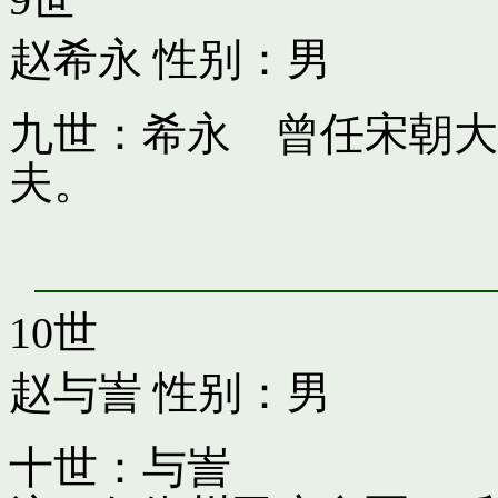
赵希永
性别：男
九世：希永 曾任宋朝大
夫。
10世
赵与訔
性别：男
十世：与訔