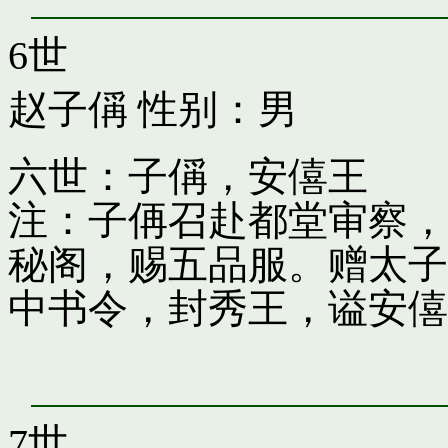
6世
赵子偁
性别：男
六世：子偁，安僖王
注：子侢召赴都堂审察，
秘阁，赐五品服。赠太子
中书令，封秀王，谥安僖
7世