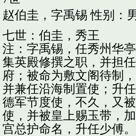
赵伯圭，字禹锡
性别：男
七世：伯圭，秀王
注：字禹锡，任秀州华亭
集英殿修撰之职，并担任
府；被命为敷文阁待制，
并兼任沿海制置使；升任
德军节度使，不久，又被
使，并被皇上赐玉带，加
宫总护命名，升任少傅。