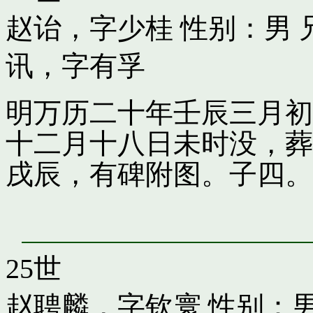
赵诒，字少桂
性别：男 
讯，字有孚
明万历二十年壬辰三月初
十二月十八日未时没，葬
戌辰，有碑附图。子四。
25世
赵聘麟，字钦寰
性别：男