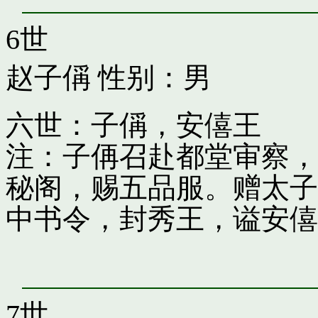
6世
赵子偁
性别：男
六世：子偁，安僖王
注：子侢召赴都堂审察，
秘阁，赐五品服。赠太子
中书令，封秀王，谥安僖
7世