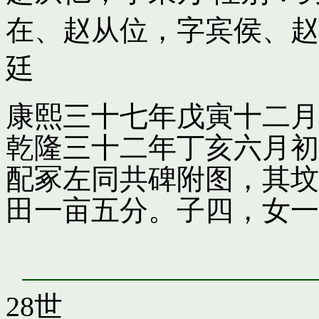
在
、
赵从位，字宾侯
、
赵
廷
康熙三十七年戊寅十二月
乾隆三十二年丁亥六月初
配冢左同共碑附图，其坟
田一亩五分。子四，女一
28世