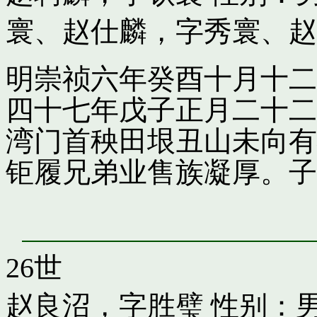
寰
、
赵仕麟，字秀寰
、
赵
明崇祯六年癸酉十月十二
四十七年戊子正月二十二
湾门首秧田垠丑山未向有
钜履兄弟业售族凝厚。子
26世
赵良沼，字胜璧
性别：男