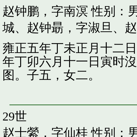
赵钟鹏，字南溟
性别：男
城
、
赵钟朂，字淑旦
、
赵
雍正五年丁未正月十二日
年丁卯六月十一日寅时沒
图。子五，女二。
29世
赵士縈，字仙桂
性别：男