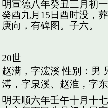
明宣德八年癸丑三月初一
癸酉九月15日酉时没，
庚向，有碑图。子六。
20世
赵满，字浤溪
性别：男 
溥，字泉溪
、
赵淮，字东
明天顺六年壬午十月十七