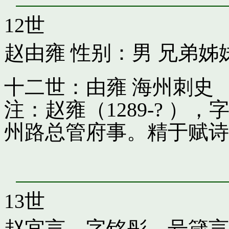
12世
赵由雍
性别：男 兄弟姊
十二世：由雍 海州刺史
注：赵雍（1289-? 
州路总管府事。精于赋诗
13世
赵宜言，字铭彤，号箴言