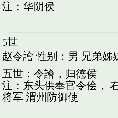
注：华阴侯
5世
赵令譮
性别：男 兄弟姊
五世：令譮，归德侯
注：东头供奉官令侩， 
将军 渭州防御使