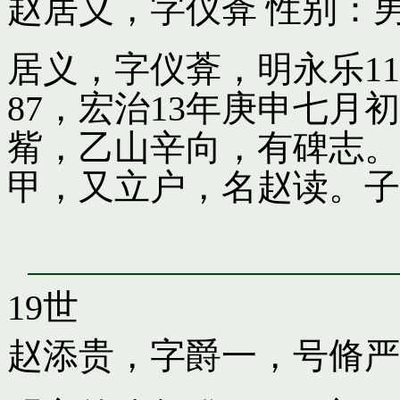
赵居义，字仪葊
性别：男
居义，字仪葊，明永乐1
87，宏治13年庚申七
觜，乙山辛向，有碑志。
甲，又立户，名赵读。子
19世
赵添贵，字爵一，号脩严