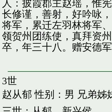
人：披霞郡主赵瑶，惟宪
长修谨，善射，好吟咏，
将军，累迁左羽林将军、
领贺州团练使，真拜资州
卒，年三十八。赠安德军
3世
赵从郁
性别：男 兄弟姊
三世：从郁，新兴侯