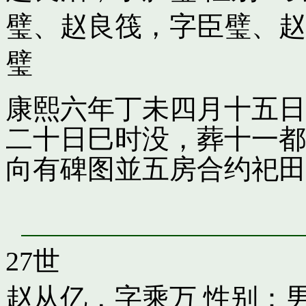
璧
、
赵良筏，字臣璧
、
赵
璧
康熙六年丁未四月十五日
二十日巳时没，葬十一都
向有碑图並五房合约祀田
27世
赵从亿，字乘万
性别：男