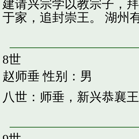
建请兴宗学以教宗子，拜
于家，追封崇王。 湖州
8世
赵师垂
性别：男
八世：师垂，新兴恭襄王
9世