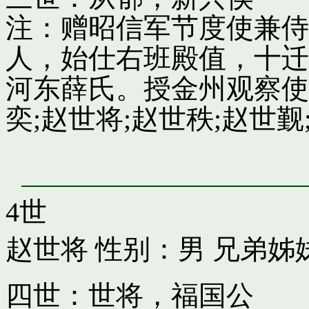
注：赠昭信军节度使兼侍
人，始仕右班殿值，十迁
河东薛氏。授金州观察使
奕;赵世将;赵世秩;赵世觐;
4世
赵世将
性别：男 兄弟姊
四世：世将，福国公