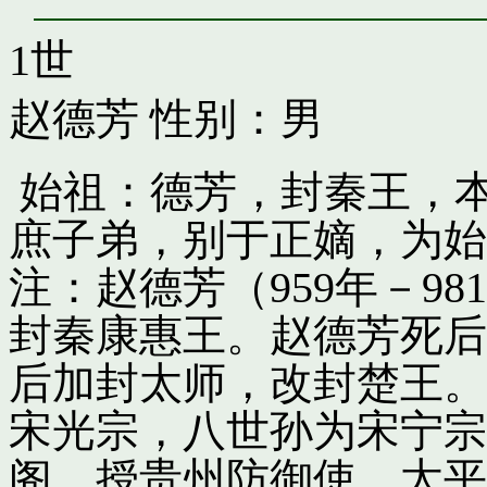
1世
赵德芳
性别：男
始祖：德芳，封秦王，
庶子弟，别于正嫡，为始
注：赵德芳（959年－9
封秦康惠王。赵德芳死后
后加封太师，改封楚王。
宋光宗，八世孙为宋宁宗
阁，授贵州防御使。太平