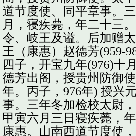
道节度使、同平章事。三
月，寝疾薨，年二十三。
令、岐王及谥。后加赠太
王（康惠）赵德芳(959-
四子，开宝九年(976)
德芳出阁，授贵州防御使
年。丙子，976年) 授
事。三年冬加检校太尉，
甲寅六月三日寝疾薨，年
康惠。山南西道节度使，