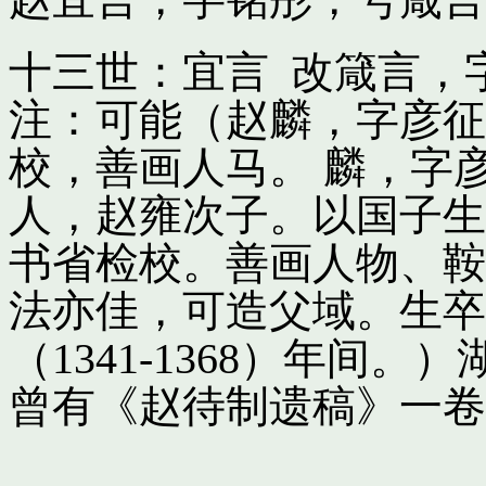
十三世：宜言 改箴言，
注：可能（赵麟，字彦征
校，善画人马。 麟，字
人，赵雍次子。以国子生
书省检校。善画人物、鞍
法亦佳，可造父域。生卒
（1341-1368）年间
曾有《赵待制遗稿》一卷