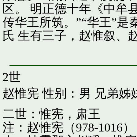
区。 明正德十年《中牟
传华王所筑。”“华王”
氏 生有三子，赵惟叙、
2世
赵惟宪
性别：男 兄弟姊
二世：惟宪，肃王
注：赵惟宪（978-10