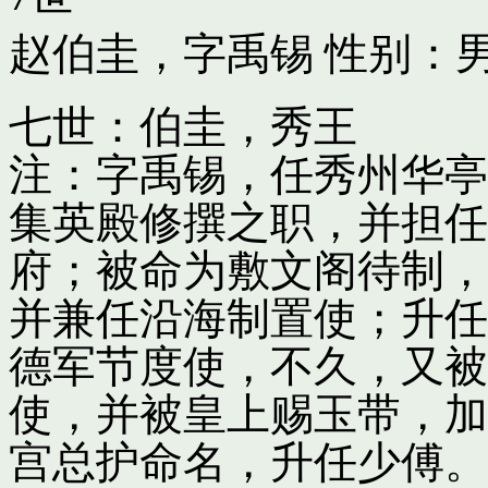
赵伯圭，字禹锡
性别：男
七世：伯圭，秀王
注：字禹锡，任秀州华亭
集英殿修撰之职，并担任
府；被命为敷文阁待制，
并兼任沿海制置使；升任
德军节度使，不久，又被
使，并被皇上赐玉带，加
宫总护命名，升任少傅。