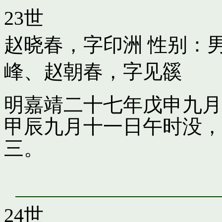
23世
赵晓春，字印洲
性别：男
峰
、
赵朝春，字见豀
明嘉靖二十七年戊申九月
甲辰九月十一日午时没，
三。
24世