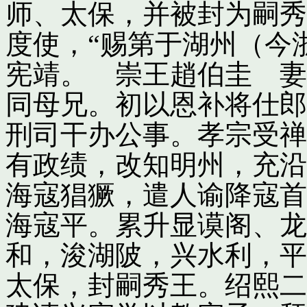
师、太保，并被封为嗣秀
度使，“赐第于湖州（今
宪靖。 崇王趙伯圭 妻
同母兄。初以恩补将仕郎
刑司干办公事。孝宗受禅
有政绩，改知明州，充沿
海寇猖獗，遣人谕降寇首
海寇平。累升显谟阁、龙
和，浚湖陂，兴水利，平
太保，封嗣秀王。绍熙二