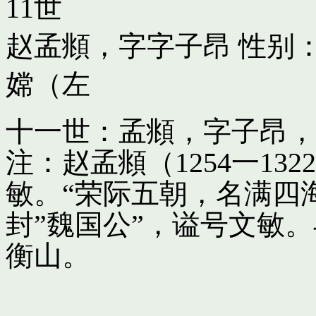
11世
赵孟頫，字字子昂
性别：
嫦（左
十一世：孟頫，字子昂，
注：赵孟頫（1254一13
敏。“荣际五朝，名满四
封”魏国公”，谥号文敏
衡山。