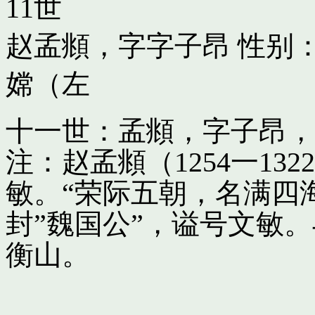
11世
赵孟頫，字字子昂
性别：
嫦（左
十一世：孟頫，字子昂，
注：赵孟頫（1254一13
敏。“荣际五朝，名满四
封”魏国公”，谥号文敏
衡山。