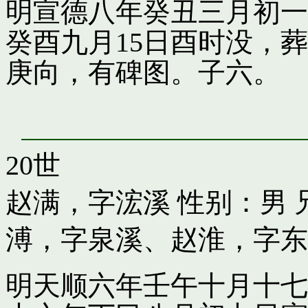
明宣德八年癸丑三月初一
癸酉九月15日酉时没，
庚向，有碑图。子六。
20世
赵满，字浤溪
性别：男 
溥，字泉溪
、
赵淮，字东
明天顺六年壬午十月十七