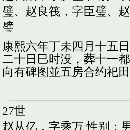
璧
、
赵良筏，字臣璧
、
赵
璧
康熙六年丁未四月十五日
二十日巳时没，葬十一都
向有碑图並五房合约祀田
27世
赵从亿，字乘万
性别：男