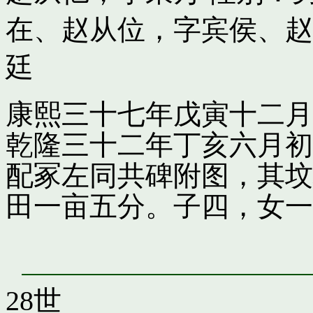
在
、
赵从位，字宾侯
、
赵
廷
康熙三十七年戊寅十二月
乾隆三十二年丁亥六月初
配冢左同共碑附图，其坟
田一亩五分。子四，女一
28世