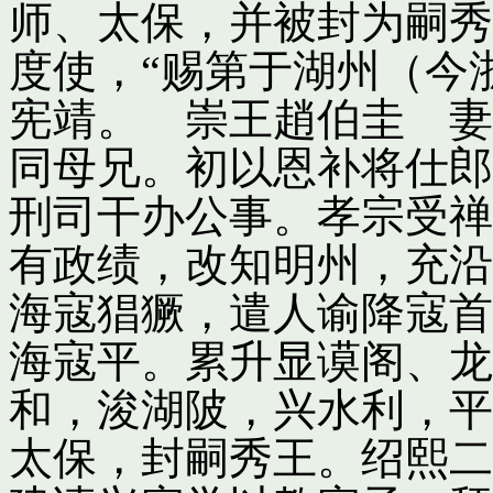
师、太保，并被封为嗣秀
度使，“赐第于湖州（今
宪靖。 崇王趙伯圭 妻
同母兄。初以恩补将仕郎
刑司干办公事。孝宗受禅
有政绩，改知明州，充沿
海寇猖獗，遣人谕降寇首
海寇平。累升显谟阁、龙
和，浚湖陂，兴水利，平
太保，封嗣秀王。绍熙二