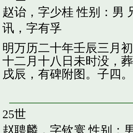
赵诒，字少桂
性别：男 
讯，字有孚
明万历二十年壬辰三月初
十二月十八日未时没，葬
戌辰，有碑附图。子四。
25世
赵聘麟，字钦寰
性别：男