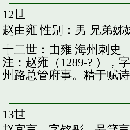
12世
赵由雍
性别：男 兄弟姊
十二世：由雍 海州刺史
注：赵雍（1289-? 
州路总管府事。精于赋诗
13世
赵宜言，字铭彤，号箴言