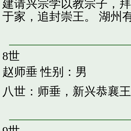
建请兴宗学以教宗子，拜
于家，追封崇王。 湖州
8世
赵师垂
性别：男
八世：师垂，新兴恭襄王
9世