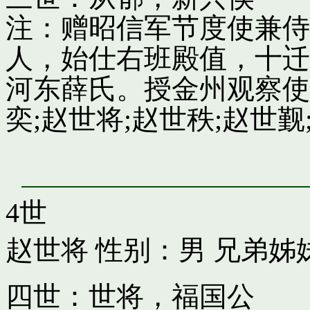
注：赠昭信军节度使兼侍
人，始仕右班殿值，十迁
河东薛氏。授金州观察使
奕;赵世将;赵世秩;赵世觐;
4世
赵世将
性别：男 兄弟姊
四世：世将，福国公