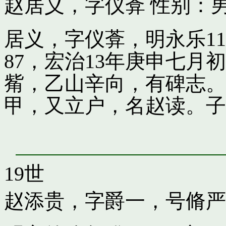
赵居义，字仪葊
性别：男
居义，字仪葊，明永乐1
87，宏治13年庚申七
觜，乙山辛向，有碑志。
甲，又立户，名赵读。子
19世
赵添贵，字爵一，号脩严