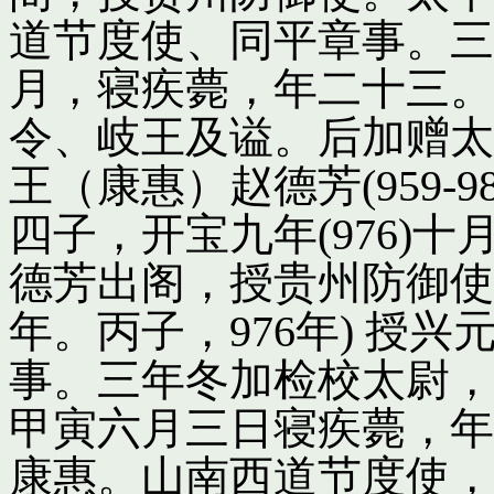
道节度使、同平章事。三
月，寝疾薨，年二十三。
令、岐王及谥。后加赠太
王（康惠）赵德芳(959-
四子，开宝九年(976)
德芳出阁，授贵州防御使
年。丙子，976年) 授
事。三年冬加检校太尉，
甲寅六月三日寝疾薨，年
康惠。山南西道节度使，