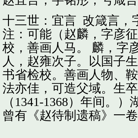
十三世：宜言 改箴言，
注：可能（赵麟，字彦征
校，善画人马。 麟，字
人，赵雍次子。以国子生
书省检校。善画人物、鞍
法亦佳，可造父域。生卒
（1341-1368）年间
曾有《赵待制遗稿》一卷