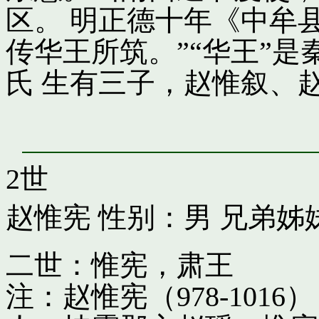
区。 明正德十年《中牟
传华王所筑。”“华王”
氏 生有三子，赵惟叙、
2世
赵惟宪
性别：男 兄弟姊
二世：惟宪，肃王
注：赵惟宪（978-10