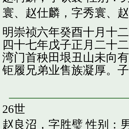
寰
、
赵仕麟，字秀寰
、
赵
明崇祯六年癸酉十月十二
四十七年戊子正月二十二
湾门首秧田垠丑山未向有
钜履兄弟业售族凝厚。子
26世
赵良沼，字胜璧
性别：男