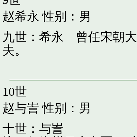
赵希永
性别：男
九世：希永 曾任宋朝大
夫。
10世
赵与訔
性别：男
十世：与訔