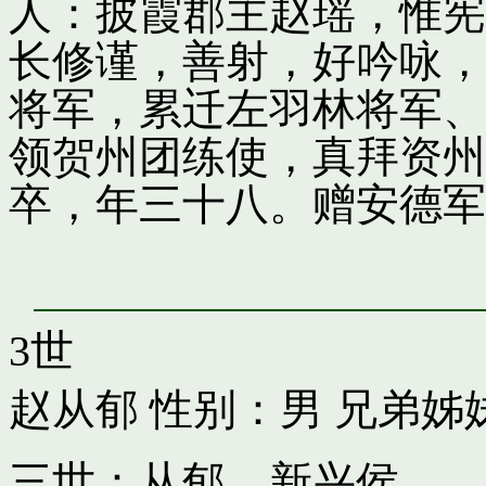
人：披霞郡主赵瑶，惟宪
长修谨，善射，好吟咏，
将军，累迁左羽林将军、
领贺州团练使，真拜资州
卒，年三十八。赠安德军
3世
赵从郁
性别：男 兄弟姊
三世：从郁，新兴侯