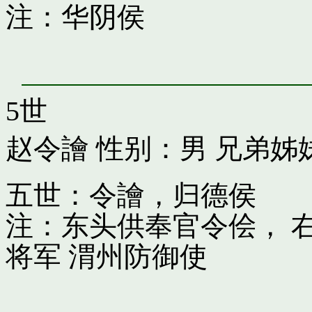
注：华阴侯
5世
赵令譮
性别：男 兄弟姊
五世：令譮，归德侯
注：东头供奉官令侩， 
将军 渭州防御使