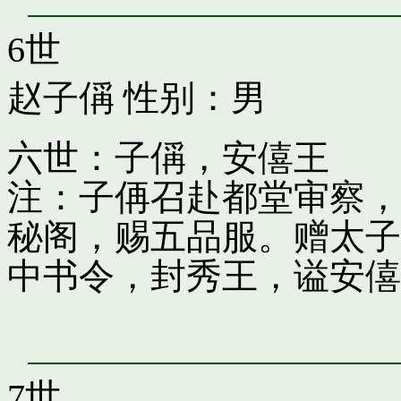
6世
赵子偁
性别：男
六世：子偁，安僖王
注：子侢召赴都堂审察，
秘阁，赐五品服。赠太子
中书令，封秀王，谥安僖
7世