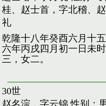
桂
、
赵士首，字北稽
、
赵
礼
乾隆十八年癸酉六月十五
六年丙戌四月初一日未时
三，女二。
30世
赵名淙，字云锦
性别：男