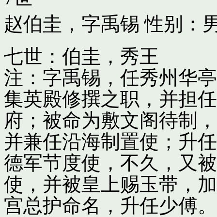
赵伯圭，字禹锡
性别：男
七世：伯圭，秀王
注：字禹锡，任秀州华亭
集英殿修撰之职，并担任
府；被命为敷文阁待制，
并兼任沿海制置使；升任
德军节度使，不久，又被
使，并被皇上赐玉带，加
宫总护命名，升任少傅。