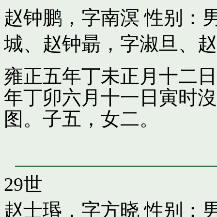
赵钟鹏，字南溟
性别：男
城
、
赵钟朂，字淑旦
、
赵
雍正五年丁未正月十二日
年丁卯六月十一日寅时沒
图。子五，女二。
29世
赵士瑉，字方晓
性别：男