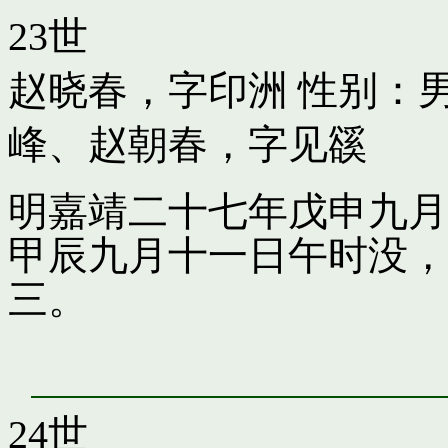
23世
赵晓春，字印洲
性别：男
峰
、
赵朝春，字见豀
明嘉靖二十七年戊申九月
甲辰九月十一日午时没，
三。
24世