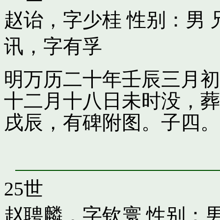
赵诒，字少桂
性别：男 
讯，字有孚
明万历二十年壬辰三月初
十二月十八日未时没，葬
戌辰，有碑附图。子四。
25世
赵聘麟，字钦寰
性别：男