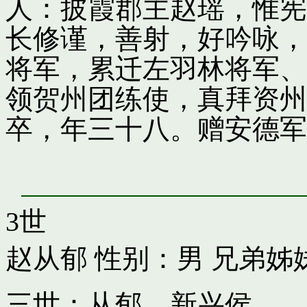
人：披霞郡主赵瑶，惟宪
长修谨，善射，好吟咏，
将军，累迁左羽林将军、
领贺州团练使，真拜资州
卒，年三十八。赠安德军
3世
赵从郁
性别：男 兄弟姊
三世：从郁，新兴侯