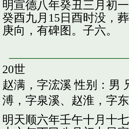
明宣德八年癸丑三月初一
癸酉九月15日酉时没，
庚向，有碑图。子六。
20世
赵满，字浤溪
性别：男 
溥，字泉溪
、
赵淮，字东
明天顺六年壬午十月十七