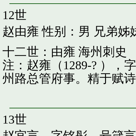
12世
赵由雍
性别：男 兄弟姊
十二世：由雍 海州刺史
注：赵雍（1289-? 
州路总管府事。精于赋诗
13世
赵宜言，字铭彤，号箴言