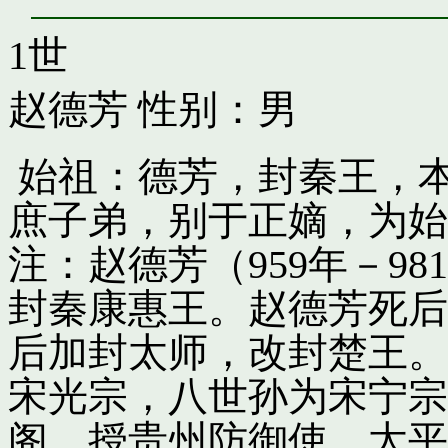
1世
赵德芳
性别：男
始祖：德芳，封秦王，
庶子弟，别于正嫡，为始
注：赵德芳（959年－9
封秦康惠王。赵德芳死后
后加封太师，改封楚王。
宋光宗，八世孙为宋宁宗
阁，授贵州防御使。太平