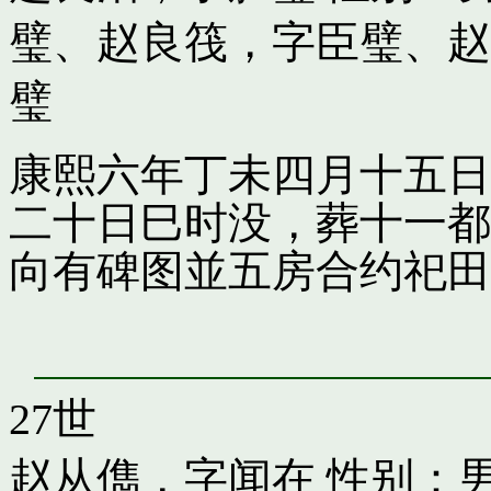
璧
、
赵良筏，字臣璧
、
赵
璧
康熙六年丁未四月十五日
二十日巳时没，葬十一都
向有碑图並五房合约祀田
27世
赵从儁，字闻在
性别：男