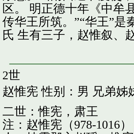
区。 明正德十年《中牟
传华王所筑。”“华王”
氏 生有三子，赵惟叙、
2世
赵惟宪
性别：男 兄弟姊
二世：惟宪，肃王
注：赵惟宪（978-10