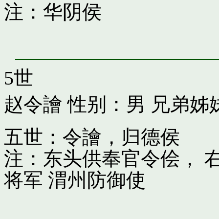
注：华阴侯
5世
赵令譮
性别：男 兄弟姊
五世：令譮，归德侯
注：东头供奉官令侩， 
将军 渭州防御使