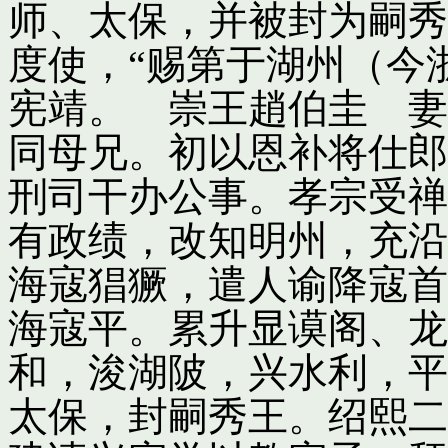
师、太保，并被封为嗣秀
度使，“赐第于湖州（今
宪靖。 崇王趙伯圭 妻
同母兄。初以恩补将仕郎
刑司干办公事。孝宗受禅
有政绩，改知明州，充沿
海寇猖獗，遣人谕降寇首
海寇平。累升显谟阁、龙
和，浚湖陂，兴水利，平
太保，封嗣秀王。绍熙二