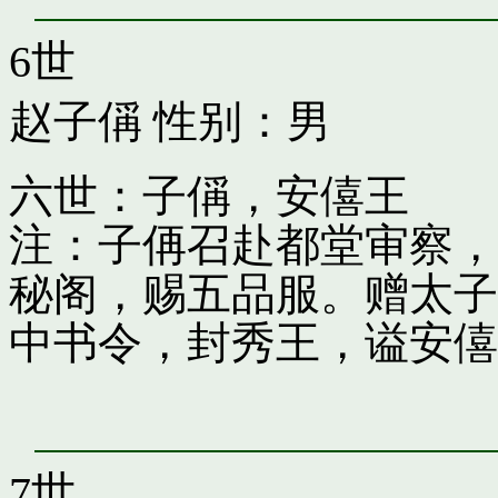
6世
赵子偁
性别：男
六世：子偁，安僖王
注：子侢召赴都堂审察，
秘阁，赐五品服。赠太子
中书令，封秀王，谥安僖
7世