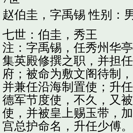
赵伯圭，字禹锡
性别：男
七世：伯圭，秀王
注：字禹锡，任秀州华亭
集英殿修撰之职，并担任
府；被命为敷文阁待制，
并兼任沿海制置使；升任
德军节度使，不久，又被
使，并被皇上赐玉带，加
宫总护命名，升任少傅。