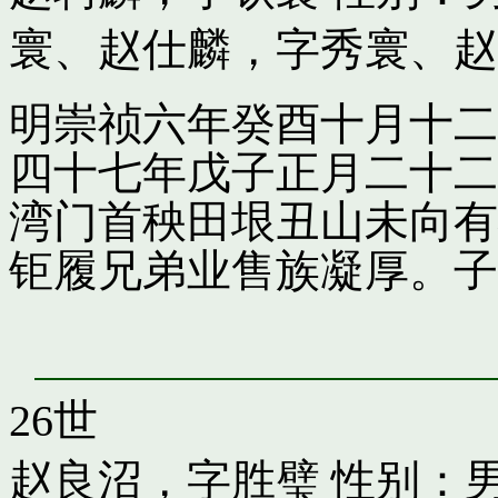
寰
、
赵仕麟，字秀寰
、
赵
明崇祯六年癸酉十月十二
四十七年戊子正月二十二
湾门首秧田垠丑山未向有
钜履兄弟业售族凝厚。子
26世
赵良沼，字胜璧
性别：男