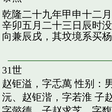
乾隆二十九年甲申十二月
辛卯五月二十三日辰时没
向兼辰戌，其坟境系买杨
31世
赵钜溢，字忎萬
性别：男
沅
、
赵钜湝，字若淮
子
字懿德
、子
赵求芝，字馥