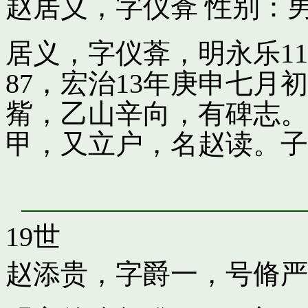
赵居义，字仪葊
性别：男
居义，字仪葊，明永乐1
87，宏治13年庚申七
觜，乙山辛向，有碑志。
甲，又立户，名赵读。子
19世
赵添贵，字爵一，号脩严