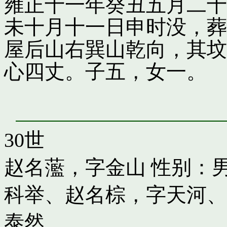
雍正十一年癸丑五月二十
未十月十一日申时没，葬
屋后山右巽山乾向，其坟
心四丈。子五，女一。
30世
赵名蘫，字金山
性别：男
科举
、
赵名棕，字天河
、
泰然