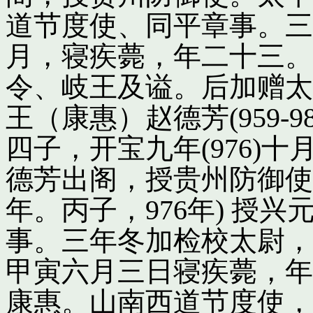
道节度使、同平章事。三
月，寝疾薨，年二十三。
令、岐王及谥。后加赠太
王（康惠）赵德芳(959-
四子，开宝九年(976)
德芳出阁，授贵州防御使
年。丙子，976年) 授
事。三年冬加检校太尉，
甲寅六月三日寝疾薨，年
康惠。山南西道节度使，