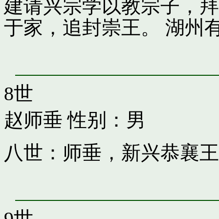
建请兴宗学以教宗子，拜
于家，追封崇王。 湖州
8世
赵师垂
性别：男
八世：师垂，新兴恭襄王
9世