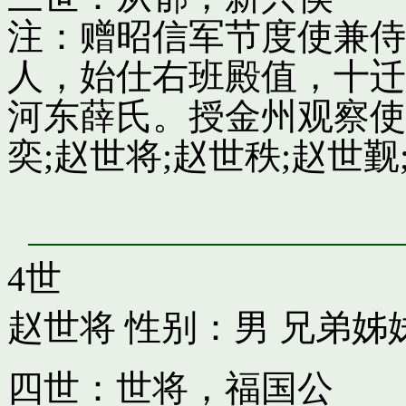
注：赠昭信军节度使兼侍
人，始仕右班殿值，十迁
河东薛氏。授金州观察使
奕;赵世将;赵世秩;赵世觐;
4世
赵世将
性别：男 兄弟姊
四世：世将，福国公