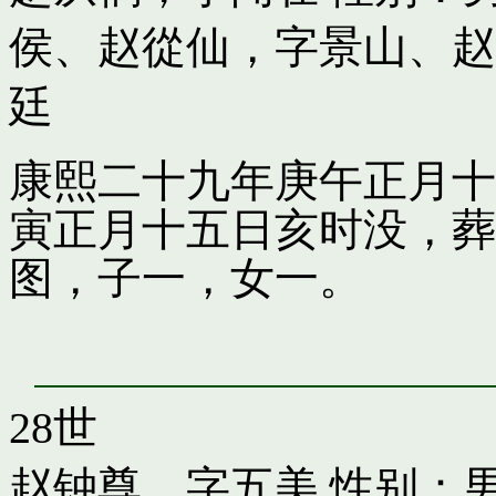
侯
、
赵從仙，字景山
、
赵
廷
康熙二十九年庚午正月十
寅正月十五日亥时没，葬
图，子一，女一。
28世
赵钟尊，字五美
性别：