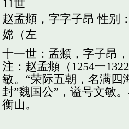
11世
赵孟頫，字字子昂
性别：
嫦（左
十一世：孟頫，字子昂，
注：赵孟頫（1254一13
敏。“荣际五朝，名满四
封”魏国公”，谥号文敏
衡山。