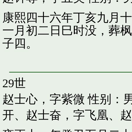
康熙四十六年丁亥九月十
一月初二日巳时没，葬枫
子四。
29世
赵士心，字紫微
性别：男
开
、
赵士奋，字飞凰
、
赵