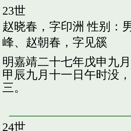
23世
赵晓春，字印洲
性别：男
峰
、
赵朝春，字见豀
明嘉靖二十七年戊申九月
甲辰九月十一日午时没，
三。
24世