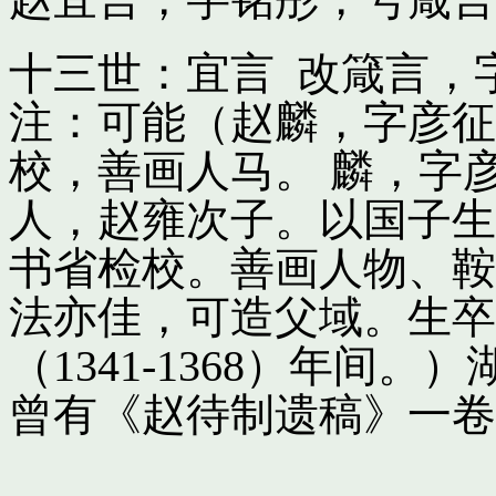
十三世：宜言 改箴言，
注：可能（赵麟，字彦征
校，善画人马。 麟，字
人，赵雍次子。以国子生
书省检校。善画人物、鞍
法亦佳，可造父域。生卒
（1341-1368）年间
曾有《赵待制遗稿》一卷