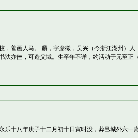
校，善画人马。 麟，字彦徵，吴兴（今浙江湖州）人
法亦佳，可造父域。生卒年不详，约活动于元至正（13
永乐十八年庚子十二月初十日寅时没，葬邑城外六一