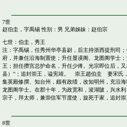
7世
赵伯圭，字禹锡
性别：男 兄弟姊妹：
赵伯宗
七世：伯圭，秀王
注：字禹锡，任秀州华亭县尉，后主持浙西提刑司；
府，并兼任沿海制置使；升任显谟阁、龙图阁学士；
王；担任攒宫总护命名，升任少傅。光宗即位后，又
县）”；追封崇王，谥宪靖。 崇王趙伯圭 妻宋氏
集英殿修撰、知台州，颇有政绩，改知明州，充沿海
龙图阁学士。在郡十年，为政宽和，浚湖陂，兴水利
宗子，拜太师，兼崇信军节度使，旋死于家，追封崇
8世