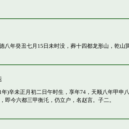
德八年癸丑七月15日未时没，葬十四都龙形山，乾山
运
91年)辛未正月初二日午时生，享年74，天顺八年甲
甲，即今六都三甲衡汑，仍立户，名赵言。子二。