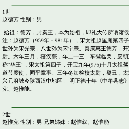
1世
赵德芳
性别：男
始祖：德芳，封秦王，本为始祖，即礼大传所谓诸
注：赵德芳（959年－981年），宋太祖赵匡胤第
世孙为宋光宗，八世孙为宋宁宗。秦康惠王德芳，开
尉。六年三月，寝疾薨，年二十三。车驾临哭，废朝五
称“华王”，宋太祖第四子，开宝九年(976)十月太
道节度使，同平章事。三年冬加检校太尉，癸丑，太
兴元府城今陕西汉中地区。 明正德十年《中牟县志》
宪、赵惟能。
2世
赵惟宪
性别：男 兄弟姊妹：
赵惟叙
、
赵惟能