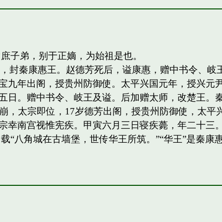
侯庶子弟，别于正嫡，为始祖是也。
四子，封秦康惠王。赵德芳死后，谥康惠，赠中书令、
宝九年出阁，授贵州防御使。太平兴国元年，授兴元
日。赠中书令、岐王及谥。后加赠太师，改楚王。秦王，岐
祖驾崩，太宗即位，17岁德芳出阁，授贵州防御使，太平兴
宗幸南宫视惟宪疾。甲寅六月三日寝疾薨，年二十三。
载“八角城在古墙堡，世传华王所筑。”“华王”是秦康