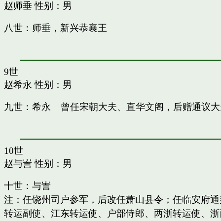
赵师垂
性别：男
八世：师垂，新兴恭襄王
9世
赵希永
性别：男
九世：希永 曾任宋朝大夫、直华文阁，后赠通议大
10世
赵与訔
性别：男
十世：与訔
注：任饶州司户参军，后改任萧山县令；任临安府通
转运副使、江东转运使、户部侍郎、两浙转运使、浙