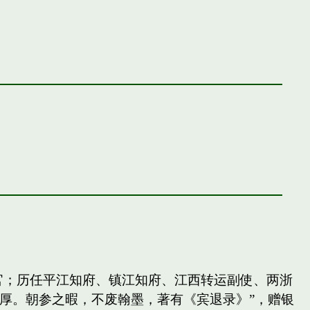
官；历任平江知府、镇江知府、江西转运副使、两浙
厚。朝参之暇，不废翰墨，著有《宾退录》”，赠银