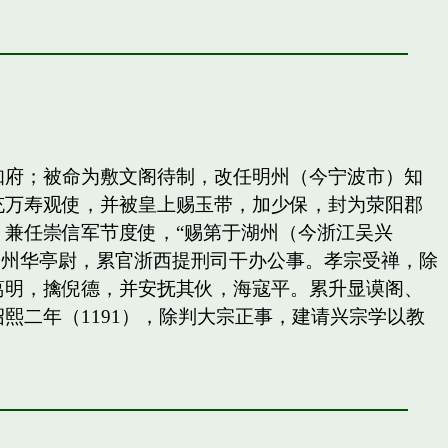
知府；被命为敷文阁待制，改任明州（今宁波市）知
充万寿观使，并被皇上赐玉带，加少保，封为荥阳郡
兼任崇信军节度使，“赐第于湖州（今浙江吴兴
秀州华亭尉，累官浙西提刑司干办公事。孝宗受禅，除
葛明，擒倪德，并安抚其伙，海寇平。累升显谟阁、
二年（1191），除判大宗正事，建请兴宗学以教