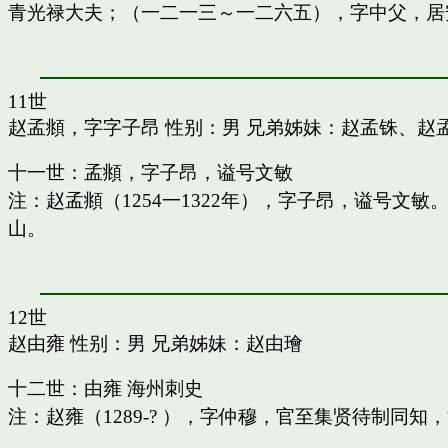
青光禄大夫；（一二一三～一二六五），字中父，居
11世
赵孟頫，字字子昂
性别：男 兄弟姊妹：
赵孟铢
、
赵
十一世：孟頫，字子昂，谥号文敏
注：赵孟頫（1254一1322年），字子昂，谥号文
山。
12世
赵由雍
性别：男 兄弟姊妹：
赵由璯
十二世：由雍 海州刺史
注：赵雍（1289-? ），字仲穆，官至集贤待制同