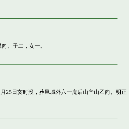
巽向。子二，女一。
申八月25日亥时没，葬邑城外六一庵后山辛山乙向。明正