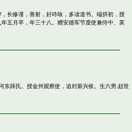
纵肆，长修谨，善射，好吟咏，多读道书。端拱初，授
九年五月卒，年三十八。赠安德军节度使兼侍中、英
河东薛氏。授金州观察使，追封新兴侯。生六男:赵世