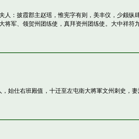
妻：和夫人：披霞郡主赵瑶，惟宪字有则，美丰仪，少颇
大将军、领贺州团练使，真拜资州团练使。大中祥符
夫人，始仕右班殿值，十迁至左屯衛大將軍文州刺史，妻