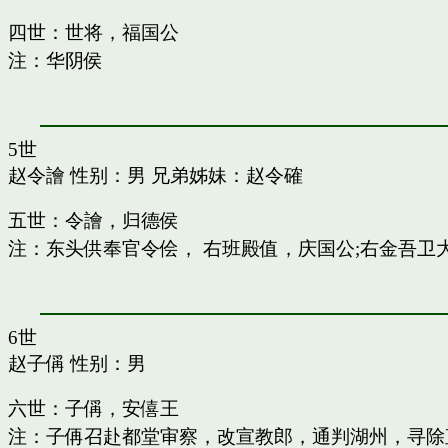
四世：世将，福国公
注：华阴侯
5世
赵令譮
性别：男 兄弟姊妹：
赵令確
五世：令譮，归德侯
注：东头供奉官令侩， 右班殿值，庆国公;右金吾卫
6世
赵子偁
性别：男
六世：子偁，安僖王
注：子侢召赴都堂审察，改宣教郎，通判湖州，寻除