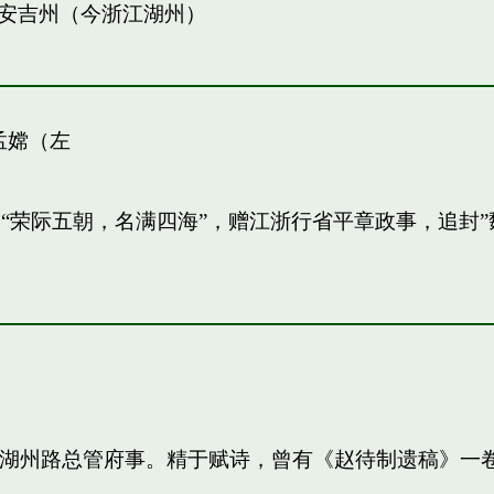
安吉州（今浙江湖州）
孟嫦（左
敏。“荣际五朝，名满四海”，赠江浙行省平章政事，追
知，湖州路总管府事。精于赋诗，曾有《赵待制遗稿》一