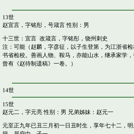
13世
赵宜言，字铭彤，号箴言
性别：男
十三世：宜言 改箴言，字铭彤，饶州刺史
注：可能（赵麟，字彦征，以子生登第，为江浙省检
书省检校。善画人物、鞍马，亦能山水，继承家学，书
曾有《赵待制遗稿》一卷。）
14世
15世
赵元二，字元亮
性别：男 兄弟姊妹：
赵元一
元至正九年已丑三月初一日丑时生，享年七十二，明
籍，居府中。子一。