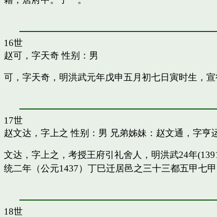
16世
赵可，字天奇
性别：男
可，字天奇，明洪武元年戊申五月初七日寅时生，宣
17世
赵文达，字上之
性别：男 兄弟姊妹：
赵文通，字亨
文达，字上之，考授王府引礼舍人，明洪武24年(13
统二年（公元1437）丁巳迁居邑之三十三都五甲七
18世