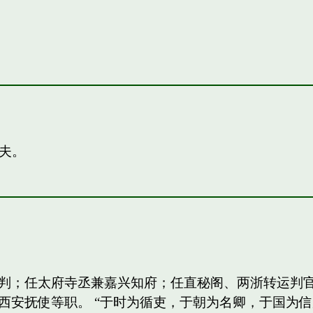
夫。
判；任太府寺丞兼嘉兴知府；任直秘阁、两浙转运判
西安抚使等职。 “于时为循吏，于朝为名卿，于国为信