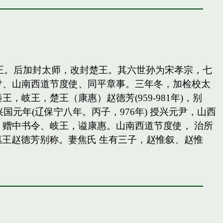
岐王。后加封太师，改封楚王。其六世孙为宋孝宗，七
尹、山南西道节度使、同平章事。三年冬，加检校太
王，楚王（康惠）赵德芳(959-981年)，别
国元年(辽保宁八年。丙子，976年) 授兴元尹，山西
赠中书令、岐王，谥康惠。山南西道节度使， 治所
惠王赵德芳别称。妻焦氏 生有三子，赵惟叙、赵惟