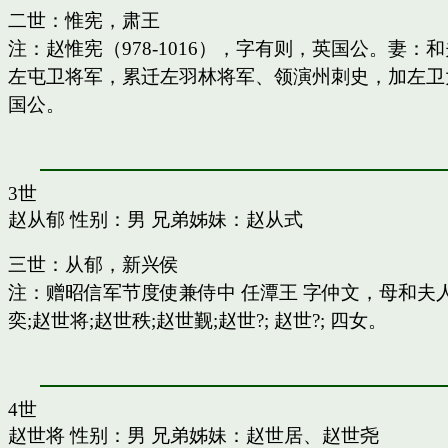
二世：惟宪，肃王
注：赵惟宪（978-1016），字有则，英国公。
左屯卫将军，累迁左羽林将军、领演州刺史，加左卫
国公。
3世
赵从郁
性别：男 兄弟姊妹：
赵从式
三世：从郁，新兴侯
注：赠昭信军节度使兼侍中 任潭王 字仲文，母和
奕;赵世将;赵世秩;赵世觐;赵世?; 赵世?; 四女。
4世
赵世将
性别：男 兄弟姊妹：
赵世居
、
赵世尧