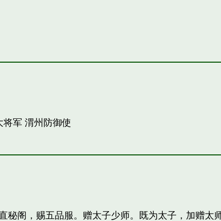
大将军 渭州防御使
直秘阁，赐五品服。赠太子少师。既为太子，加赠太