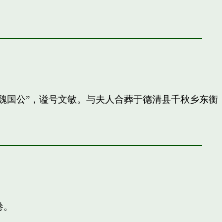
封”魏国公”，谥号文敏。与夫人合葬于德清县千秋乡东衡
卷。