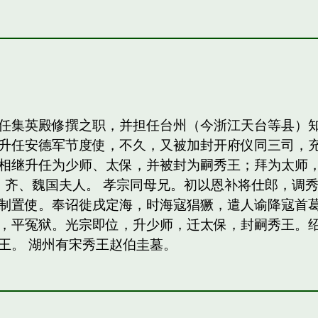
任集英殿修撰之职，并担任台州（今浙江天台等县）
升任安德军节度使，不久，又被加封开府仪同三司，
相继升任为少师、太保，并被封为嗣秀王；拜为太师，
，齐、魏国夫人。 孝宗同母兄。初以恩补将仕郎，调
制置使。奉诏徙戌定海，时海寇猖獗，遣人谕降寇首
，平冤狱。光宗即位，升少师，迁太保，封嗣秀王。绍熙
王。 湖州有宋秀王赵伯圭墓。