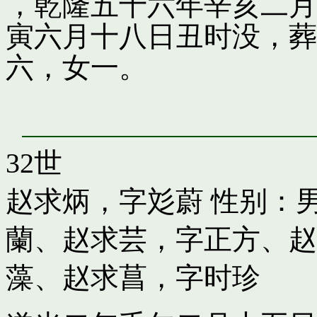
，乾隆五十六年辛亥二月
寅六月十八日丑时没，葬
六，女一。
32世
赵求炳，字彣蔚
性别：男
蘭
、
赵求芸，字正方
、
赵
藻
、
赵求菖，字时珍