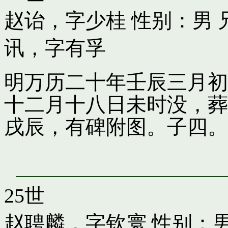
赵诒，字少桂
性别：男 
讯，字有孚
明万历二十年壬辰三月初
十二月十八日未时没，葬
戌辰，有碑附图。子四。
25世
赵聘麟，字钦寰
性别：男