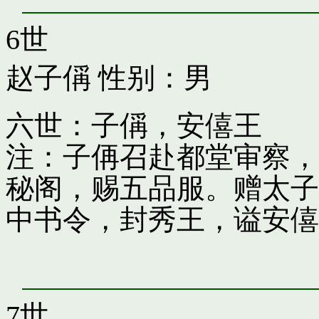
6世
赵子偁
性别：男
六世：子偁，安僖王
注：子侢召赴都堂审察，
秘阁，赐五品服。赠太子
中书令，封秀王，谥安僖
7世