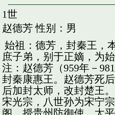
1世
赵德芳
性别：男
始祖：德芳，封秦王，
庶子弟，别于正嫡，为始
注：赵德芳（959年－9
封秦康惠王。赵德芳死后
后加封太师，改封楚王。
宋光宗，八世孙为宋宁宗
阁，授贵州防御使。太平