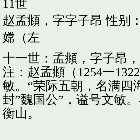
11世
赵孟頫，字字子昂
性别：
嫦（左
十一世：孟頫，字子昂，
注：赵孟頫（1254一13
敏。“荣际五朝，名满四
封”魏国公”，谥号文敏
衡山。