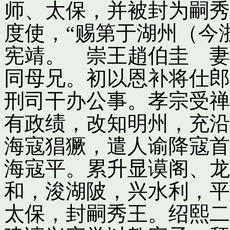
师、太保，并被封为嗣秀
度使，“赐第于湖州（今
宪靖。 崇王趙伯圭 妻
同母兄。初以恩补将仕郎
刑司干办公事。孝宗受禅
有政绩，改知明州，充沿
海寇猖獗，遣人谕降寇首
海寇平。累升显谟阁、龙
和，浚湖陂，兴水利，平
太保，封嗣秀王。绍熙二