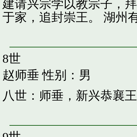
建请兴宗学以教宗子，拜
于家，追封崇王。 湖州
8世
赵师垂
性别：男
八世：师垂，新兴恭襄王
9世