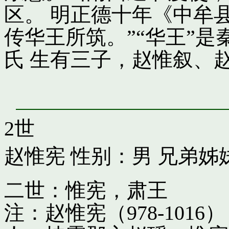
区。 明正德十年《中牟
传华王所筑。”“华王”
氏 生有三子，赵惟叙、
2世
赵惟宪
性别：男 兄弟姊
二世：惟宪，肃王
注：赵惟宪（978-10