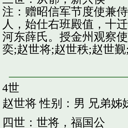
注：赠昭信军节度使兼侍
人，始仕右班殿值，十迁
河东薛氏。授金州观察使
奕;赵世将;赵世秩;赵世觐;
4世
赵世将
性别：男 兄弟姊
四世：世将，福国公