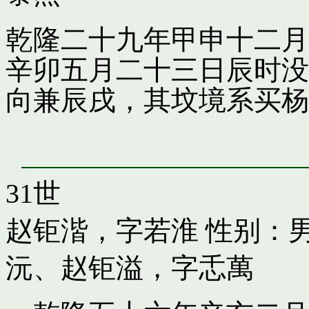
乾隆二十九年甲申十二月
辛卯五月二十三日辰时没
向兼辰戌，其坟境系买杨
31世
赵钜湝，字若淮
性别：男
沅
、
赵钜溢，字忎萬