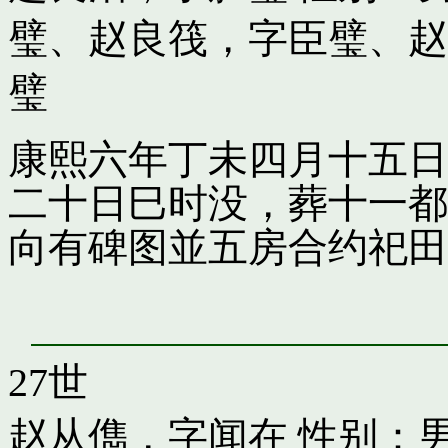
璧
、
赵良筏，字臣璧
、
赵
璧
康熙六年丁未四月十五日
二十日巳时没，葬十一都
向有碑图並五房合约祀田
27世
赵从儁，字闻在
性别：男