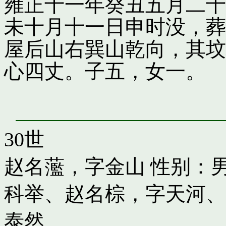
雍正十一年癸丑五月二十
未十月十一日申时没，葬
屋后山右巽山乾向，其坟
心四丈。子五，女一。
30世
赵名蘫，字金山
性别：男
科举
、
赵名棕，字天河
、
泰然