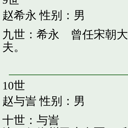
赵希永
性别：男
九世：希永 曾任宋朝大
夫。
10世
赵与訔
性别：男
十世：与訔