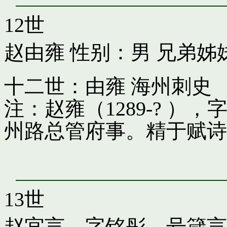
12世
赵由雍
性别：男 兄弟姊
十二世：由雍 海州刺史
注：赵雍（1289-? 
州路总管府事。精于赋诗
13世
赵宜言，字铭彤，号箴言