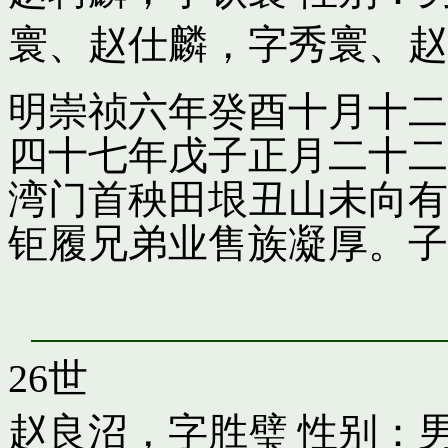
寰
、
赵仕麟，字秀寰
、
赵
明崇祯六年癸酉十月十二
四十七年戊子正月二十二
湾门首秧田垠丑山未向有
钜履兄弟业售族凝厚。子
26世
赵良沼，字胜璧
性别：男