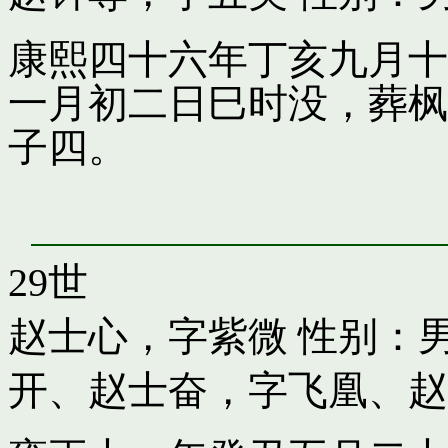
康熙四十六年丁亥九月十
一月初二日巳时没，葬枫
子四。
29世
赵士心，字紫微
性别：男
开
、
赵士奋，字飞凰
、
赵