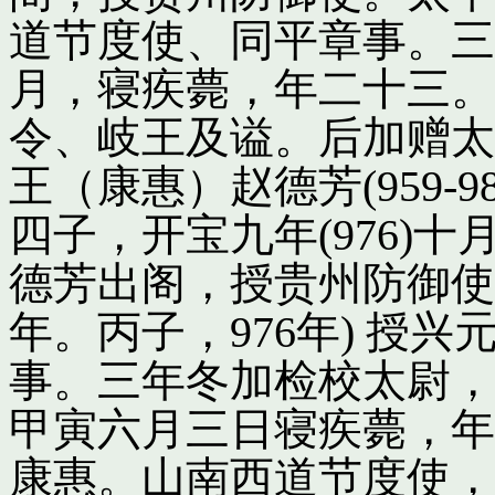
道节度使、同平章事。三
月，寝疾薨，年二十三。
令、岐王及谥。后加赠太
王（康惠）赵德芳(959-
四子，开宝九年(976)
德芳出阁，授贵州防御使
年。丙子，976年) 授
事。三年冬加检校太尉，
甲寅六月三日寝疾薨，年
康惠。山南西道节度使，