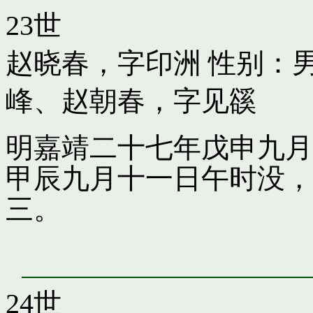
23世
赵晓春，字印洲
性别：男
峰
、
赵朝春，字见豀
明嘉靖二十七年戊申九月
甲辰九月十一日午时没，
三。
24世