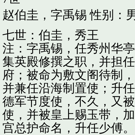
赵伯圭，字禹锡
性别：男
七世：伯圭，秀王
注：字禹锡，任秀州华亭
集英殿修撰之职，并担任
府；被命为敷文阁待制，
并兼任沿海制置使；升任
德军节度使，不久，又被
使，并被皇上赐玉带，加
宫总护命名，升任少傅。