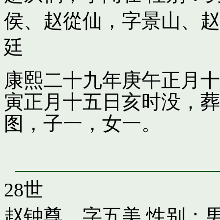
侯
、
赵從仙，字景山
、
赵
廷
康熙二十九年庚午正月十
寅正月十五日亥时没，葬
图，子一，女一。
28世
赵钟尊，字五美
性别：