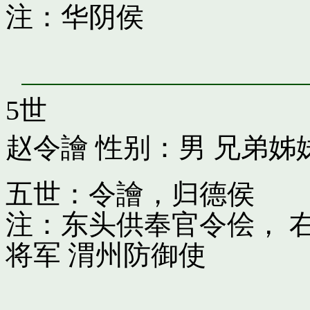
注：华阴侯
5世
赵令譮
性别：男 兄弟姊
五世：令譮，归德侯
注：东头供奉官令侩， 
将军 渭州防御使