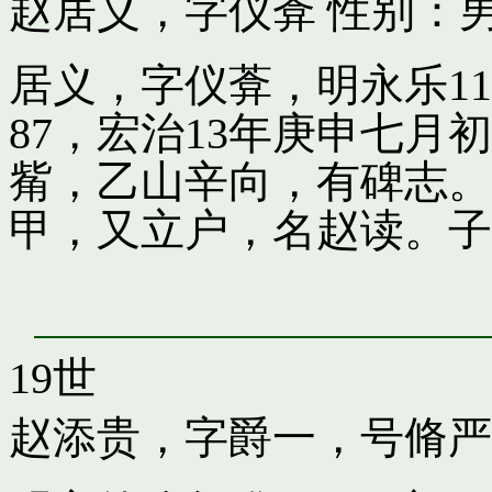
赵居义，字仪葊
性别：男
居义，字仪葊，明永乐1
87，宏治13年庚申七
觜，乙山辛向，有碑志。
甲，又立户，名赵读。子
19世
赵添贵，字爵一，号脩严