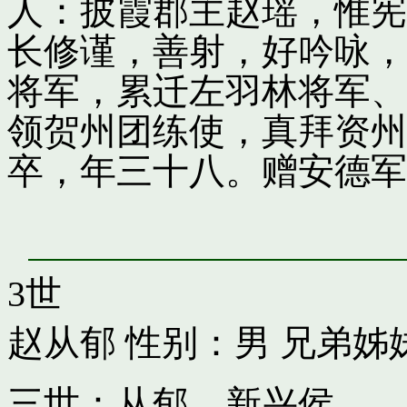
人：披霞郡主赵瑶，惟宪
长修谨，善射，好吟咏，
将军，累迁左羽林将军、
领贺州团练使，真拜资州
卒，年三十八。赠安德军
3世
赵从郁
性别：男 兄弟姊
三世：从郁，新兴侯