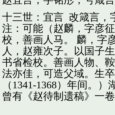
十三世：宜言 改箴言，
注：可能（赵麟，字彦征
校，善画人马。 麟，字
人，赵雍次子。以国子生
书省检校。善画人物、鞍
法亦佳，可造父域。生卒
（1341-1368）年间
曾有《赵待制遗稿》一卷