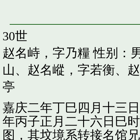
30世
赵名峙，字乃糧
性别：男
山
、
赵名嵷，字若衡
、
赵
亭
嘉庆二年丁巳四月十三日
年丙子正月二十六日巳时
图，其坟境系转接名馆兄