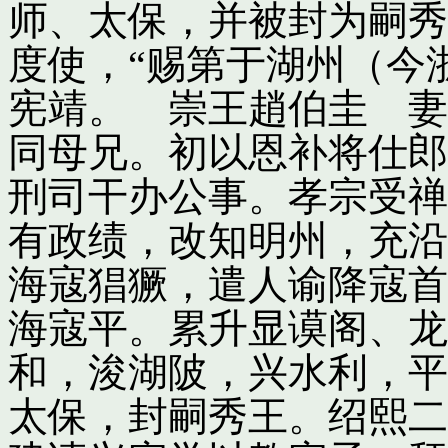
师、太保，并被封为嗣秀
度使，“赐第于湖州（今
宪靖。 崇王趙伯圭 妻
同母兄。初以恩补将仕郎
刑司干办公事。孝宗受禅
有政绩，改知明州，充沿
海寇猖獗，遣人谕降寇首
海寇平。累升显谟阁、龙
和，浚湖陂，兴水利，平
太保，封嗣秀王。绍熙二