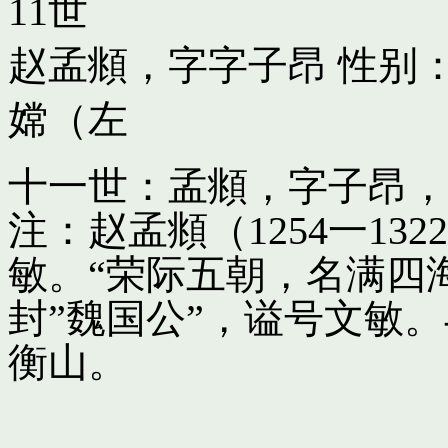
11世
赵孟頫，字字子昂
性别：
嫦（左
十一世：孟頫，字子昂，
注：赵孟頫（1254一13
敏。“荣际五朝，名满四
封”魏国公”，谥号文敏
衡山。