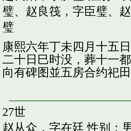
璧
、
赵良筏，字臣璧
、
赵
璧
康熙六年丁未四月十五日
二十日巳时没，葬十一都
向有碑图並五房合约祀田
27世
赵从众，字在廷
性别：男