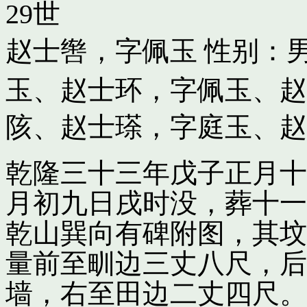
29世
赵士辔，字佩玉
性别：男
玉
、
赵士环，字佩玉
、
赵
陔
、
赵士瑹，字庭玉
、
赵
乾隆三十三年戊子正月十
月初九日戌时没，葬十一
乾山巽向有碑附图，其坟
量前至甽边三丈八尺，后
墙，右至田边二丈四尺。