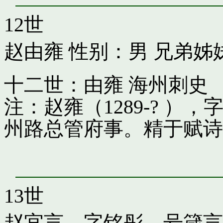
12世
赵由雍
性别：男 兄弟姊
十二世：由雍 海州刺史
注：赵雍（1289-? 
州路总管府事。精于赋诗
13世
赵宜言，字铭彤，号箴言