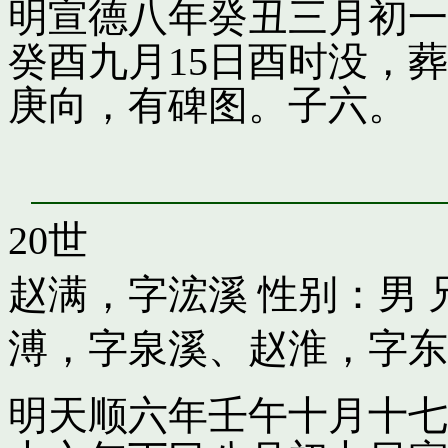
明宣德八年癸丑三月初一
癸酉九月15日酉时没，
庚向，有碑图。子六。
20世
赵满，字浤溪
性别：男 
溥，字泉溪
、
赵淮，字东
明天顺六年壬午十月十七