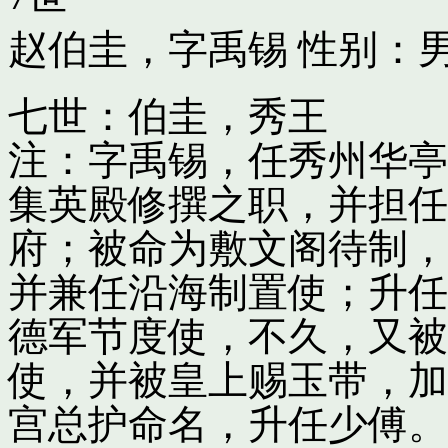
赵伯圭，字禹锡
性别：男
七世：伯圭，秀王
注：字禹锡，任秀州华亭
集英殿修撰之职，并担任
府；被命为敷文阁待制，
并兼任沿海制置使；升任
德军节度使，不久，又被
使，并被皇上赐玉带，加
宫总护命名，升任少傅。