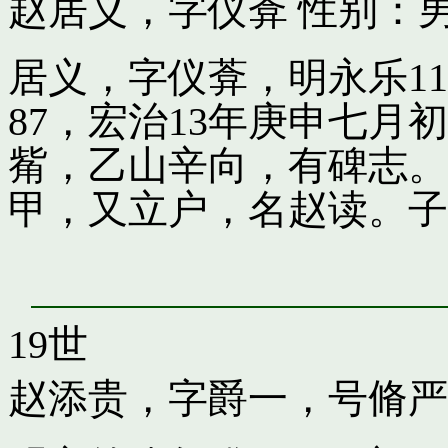
赵居义，字仪葊
性别：男
居义，字仪葊，明永乐1
87，宏治13年庚申七
觜，乙山辛向，有碑志。
甲，又立户，名赵读。子
19世
赵添贵，字爵一，号脩严