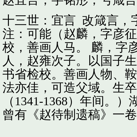
十三世：宜言 改箴言，
注：可能（赵麟，字彦征
校，善画人马。 麟，字
人，赵雍次子。以国子生
书省检校。善画人物、鞍
法亦佳，可造父域。生卒
（1341-1368）年间
曾有《赵待制遗稿》一卷