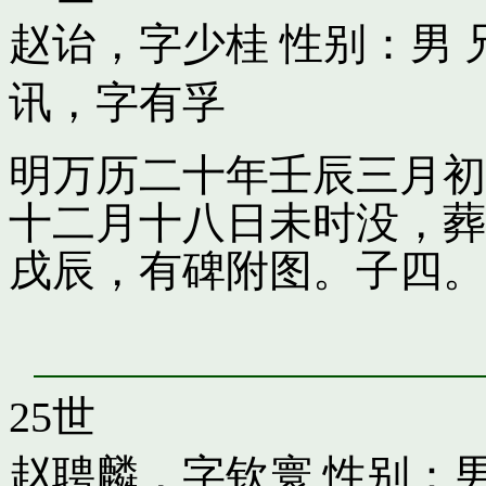
赵诒，字少桂
性别：男 
讯，字有孚
明万历二十年壬辰三月初
十二月十八日未时没，葬
戌辰，有碑附图。子四。
25世
赵聘麟，字钦寰
性别：男