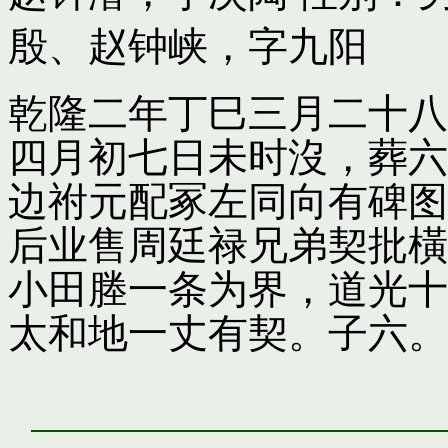
殷
、
赵钟峡，字九阳
乾隆二年丁巳三月二十八
四月初七日未时沒，葬六
边祔元配冢左同向有碑图
后业售周廷禄兄弟契批橫
小田塍一条为界，道光十
太和地一丈有契。子六。