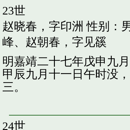
23世
赵晓春，字印洲
性别：男
峰
、
赵朝春，字见豀
明嘉靖二十七年戊申九月
甲辰九月十一日午时没，
三。
24世