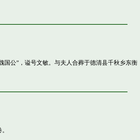
封”魏国公”，谥号文敏。与夫人合葬于德清县千秋乡东衡
卷。