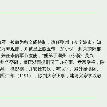
知府；被命为敷文阁待制，改任明州（今宁波市）知
充万寿观使，并被皇上赐玉带，加少保，封为荥阳郡
兼任崇信军节度使，“赐第于湖州（今浙江吴兴
秀州华亭尉，累官浙西提刑司干办公事。孝宗受禅，除
葛明，擒倪德，并安抚其伙，海寇平。累升显谟阁、
二年（1191），除判大宗正事，建请兴宗学以教