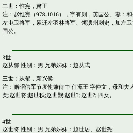
二世：惟宪，肃王
注：赵惟宪（978-1016），字有则，英国公。
左屯卫将军，累迁左羽林将军、领演州刺史，加左卫
国公。
3世
赵从郁
性别：男 兄弟姊妹：
赵从式
三世：从郁，新兴侯
注：赠昭信军节度使兼侍中 任潭王 字仲文，母和
奕;赵世将;赵世秩;赵世觐;赵世?; 赵世?; 四女。
4世
赵世将
性别：男 兄弟姊妹：
赵世居
、
赵世尧