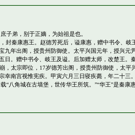
侯庶子弟，别于正嫡，为始祖是也。
四子，封秦康惠王。赵德芳死后，谥康惠，赠中书令、
宝九年出阁，授贵州防御使。太平兴国元年，授兴元
日。赠中书令、岐王及谥。后加赠太师，改楚王。秦王，岐
祖驾崩，太宗即位，17岁德芳出阁，授贵州防御使，太平兴
宗幸南宫视惟宪疾。甲寅六月三日寝疾薨，年二十三。
载“八角城在古墙堡，世传华王所筑。”“华王”是秦康