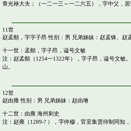
青光禄大夫；（一二一三～一二六五），字中父，居
11世
赵孟頫，字字子昂
性别：男 兄弟姊妹：
赵孟铢
、
赵
十一世：孟頫，字子昂，谥号文敏
注：赵孟頫（1254一1322年），字子昂，谥号文
山。
12世
赵由雍
性别：男 兄弟姊妹：
赵由璯
十二世：由雍 海州刺史
注：赵雍（1289-? ），字仲穆，官至集贤待制同