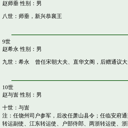
赵师垂
性别：男
八世：师垂，新兴恭襄王
9世
赵希永
性别：男
九世：希永 曾任宋朝大夫、直华文阁，后赠通议大
10世
赵与訔
性别：男
十世：与訔
注：任饶州司户参军，后改任萧山县令；任临安府通
转运副使、江东转运使、户部侍郎、两浙转运使、浙