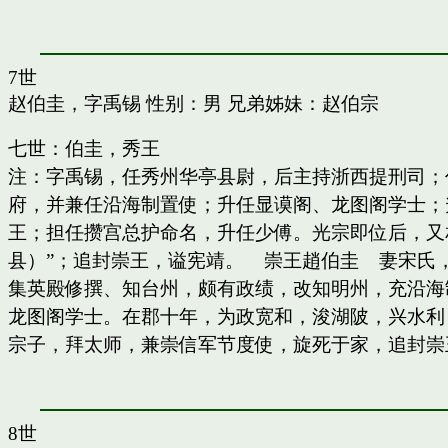
7世
赵伯圭，字禹锡
性别：男 兄弟姊妹：
赵伯宗
七世：伯圭，秀王
注：字禹锡，任秀州华亭县尉，后主持浙西提刑司；
府，并兼任沿海制置使；升任显谟阁、龙图阁学士；
王；担任攒宫总护命名，升任少傅。光宗即位后，又
县）”；追封崇王，谥宪靖。 崇王趙伯圭 妻宋氏
集英殿修撰、知台州，颇有政绩，改知明州，充沿海
龙图阁学士。在郡十年，为政宽和，浚湖陂，兴水利
宗子，拜太师，兼崇信军节度使，旋死于家，追封崇
8世