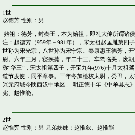
1世
赵德芳
性别：男
始祖：德芳，封秦王，本为始祖，即礼大传所谓诸
注：赵德芳（959年－981年），宋太祖赵匡胤第
世孙为宋光宗，八世孙为宋宁宗。秦康惠王德芳，开
尉。六年三月，寝疾薨，年二十三。车驾临哭，废朝五
称“华王”，宋太祖第四子，开宝九年(976)十月太
道节度使，同平章事。三年冬加检校太尉，癸丑，太
兴元府城今陕西汉中地区。 明正德十年《中牟县志》
宪、赵惟能。
2世
赵惟宪
性别：男 兄弟姊妹：
赵惟叙
、
赵惟能