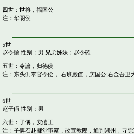
四世：世将，福国公
注：华阴侯
5世
赵令譮
性别：男 兄弟姊妹：
赵令確
五世：令譮，归德侯
注：东头供奉官令侩， 右班殿值，庆国公;右金吾卫
6世
赵子偁
性别：男
六世：子偁，安僖王
注：子侢召赴都堂审察，改宣教郎，通判湖州，寻除