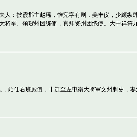
妻：和夫人：披霞郡主赵瑶，惟宪字有则，美丰仪，少颇
大将军、领贺州团练使，真拜资州团练使。大中祥符
夫人，始仕右班殿值，十迁至左屯衛大將軍文州刺史，妻