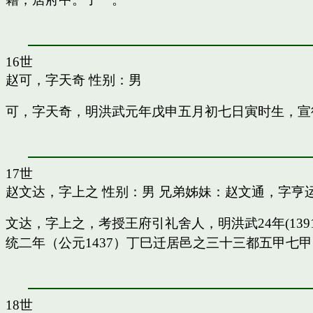
16世
赵可，字天奇
性别：男
可，字天奇，明洪武元年戊申五月初七日寅时生，宣
17世
赵文达，字上之
性别：男 兄弟姊妹：
赵文通，字亨
文达，字上之，考授王府引礼舍人，明洪武24年(13
统二年（公元1437）丁巳迁居邑之三十三都五甲七
18世