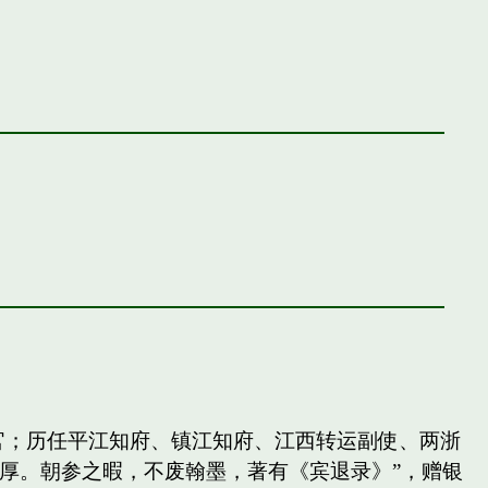
官；历任平江知府、镇江知府、江西转运副使、两浙
厚。朝参之暇，不废翰墨，著有《宾退录》”，赠银