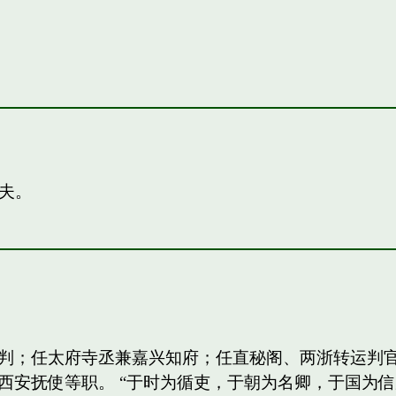
夫。
判；任太府寺丞兼嘉兴知府；任直秘阁、两浙转运判
西安抚使等职。 “于时为循吏，于朝为名卿，于国为信