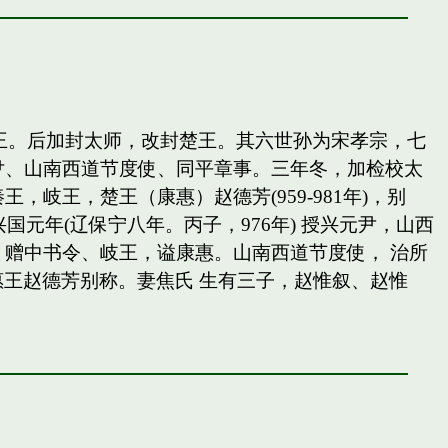
岐王。后加封太师，改封楚王。其六世孙为宋孝宗，七
尹、山南西道节度使、同平章事。三年冬，加检校太
王，楚王（康惠）赵德芳(959-981年)，别
国元年(辽保宁八年。丙子，976年) 授兴元尹，山西
赠中书令、岐王，谥康惠。山南西道节度使， 治所
惠王赵德芳别称。妻焦氏 生有三子，赵惟叙、赵惟