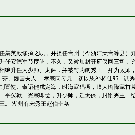
任集英殿修撰之职，并担任台州（今浙江天台等县）
升任安德军节度使，不久，又被加封开府仪同三司，
相继升任为少师、太保，并被封为嗣秀王；拜为太师，
，齐、魏国夫人。 孝宗同母兄。初以恩补将仕郎，调
制置使。奉诏徙戌定海，时海寇猖獗，遣人谕降寇首
，平冤狱。光宗即位，升少师，迁太保，封嗣秀王。绍熙
王。 湖州有宋秀王赵伯圭墓。