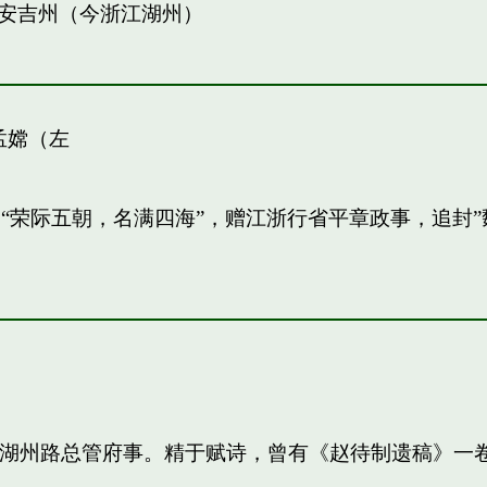
安吉州（今浙江湖州）
孟嫦（左
敏。“荣际五朝，名满四海”，赠江浙行省平章政事，追
知，湖州路总管府事。精于赋诗，曾有《赵待制遗稿》一