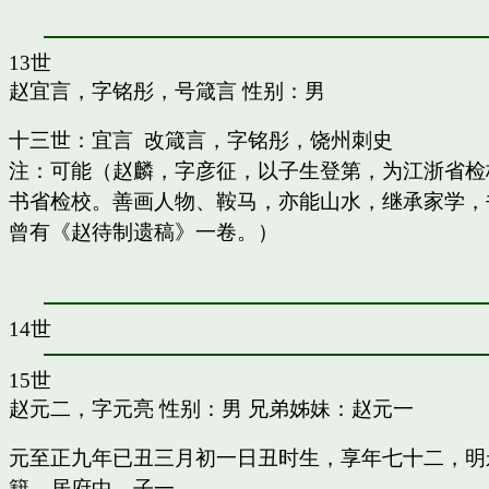
13世
赵宜言，字铭彤，号箴言
性别：男
十三世：宜言 改箴言，字铭彤，饶州刺史
注：可能（赵麟，字彦征，以子生登第，为江浙省检
书省检校。善画人物、鞍马，亦能山水，继承家学，书
曾有《赵待制遗稿》一卷。）
14世
15世
赵元二，字元亮
性别：男 兄弟姊妹：
赵元一
元至正九年已丑三月初一日丑时生，享年七十二，明
籍，居府中。子一。