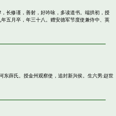
纵肆，长修谨，善射，好吟咏，多读道书。端拱初，授
九年五月卒，年三十八。赠安德军节度使兼侍中、英
河东薛氏。授金州观察使，追封新兴侯。生六男:赵世