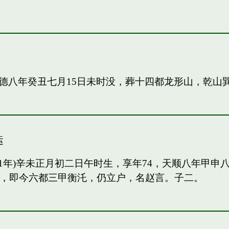
德八年癸丑七月15日未时没，葬十四都龙形山，乾山
运
91年)辛未正月初二日午时生，享年74，天顺八年甲
甲，即今六都三甲衡汑，仍立户，名赵言。子二。