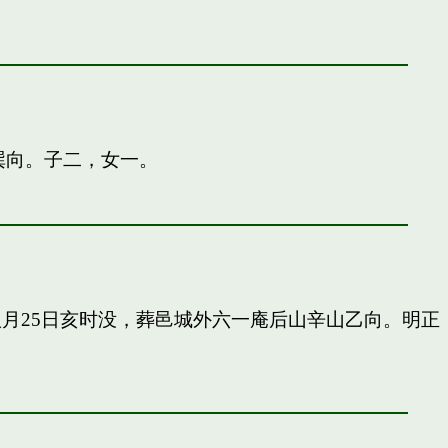
巽向。子二，女一。
申八月25日亥时没，葬邑城外六一庵后山辛山乙向。明正