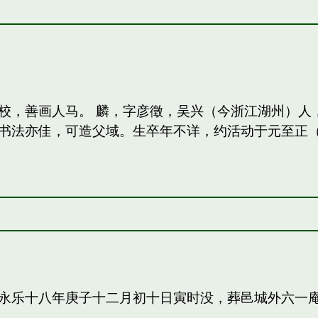
校，善画人马。 麟，字彦徵，吴兴（今浙江湖州）人
法亦佳，可造父域。生卒年不详，约活动于元至正（13
永乐十八年庚子十二月初十日寅时没，葬邑城外六一