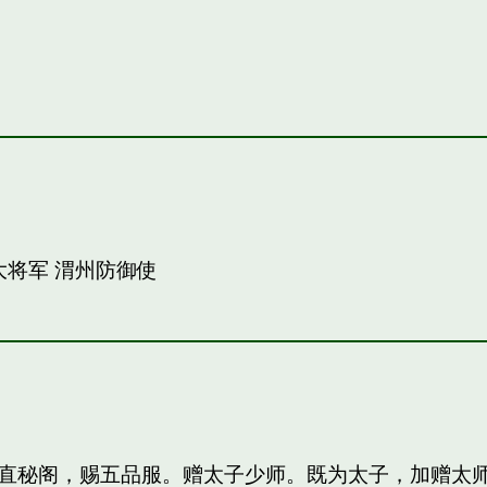
大将军 渭州防御使
直秘阁，赐五品服。赠太子少师。既为太子，加赠太