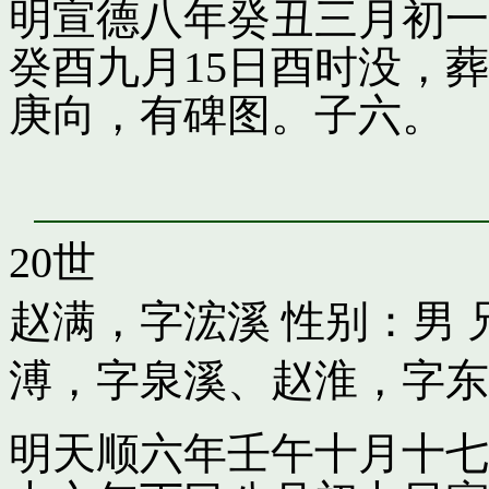
明宣德八年癸丑三月初一
癸酉九月15日酉时没，
庚向，有碑图。子六。
20世
赵满，字浤溪
性别：男 
溥，字泉溪
、
赵淮，字东
明天顺六年壬午十月十七