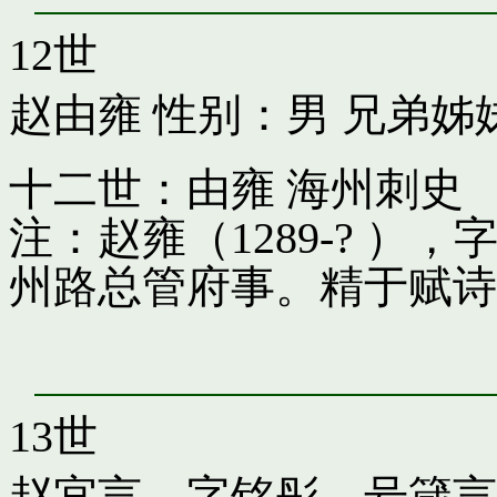
12世
赵由雍
性别：男 兄弟姊
十二世：由雍 海州刺史
注：赵雍（1289-? 
州路总管府事。精于赋诗
13世
赵宜言，字铭彤，号箴言