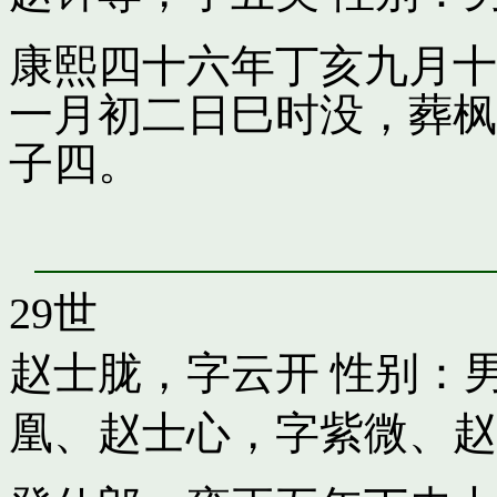
康熙四十六年丁亥九月十
一月初二日巳时没，葬枫
子四。
29世
赵士胧，字云开
性别：男
凰
、
赵士心，字紫微
、
赵