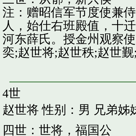
注：赠昭信军节度使兼侍
人，始仕右班殿值，十迁
河东薛氏。授金州观察使
奕;赵世将;赵世秩;赵世觐;
4世
赵世将
性别：男 兄弟姊
四世：世将，福国公