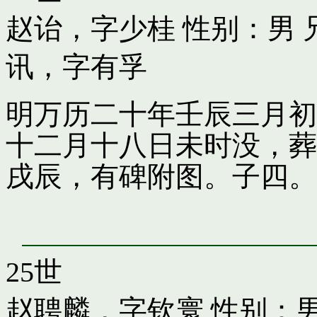
赵诒，字少桂
性别：男 
讯，字有孚
明万历二十年壬辰三月初
十二月十八日未时没，葬
戌辰，有碑附图。子四。
25世
赵聘麟，字钦寰
性别：男