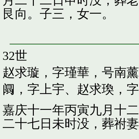
月二十二日申时没，葬老
艮向。子三，女一。
32世
赵求璇，字瑾華，号南薰
阘，字上宇
、
赵求瑍，字
嘉庆十一年丙寅九月十二
二十七日未时没，葬祔妻