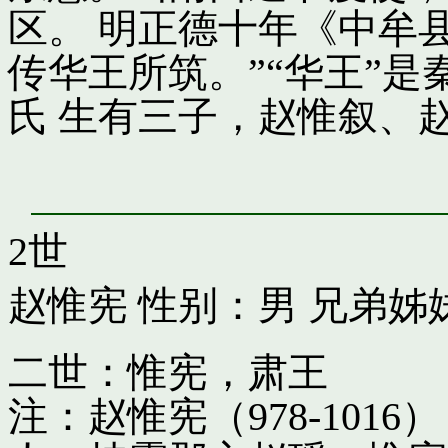
区。 明正德十年《中牟
传华王所筑。”“华王”
氏 生有三子，赵惟叙、
2世
赵惟宪
性别：男 兄弟姊
二世：惟宪，肃王
注：赵惟宪（978-10