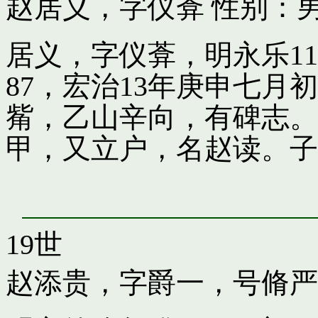
赵居义，字仪葊
性别：男
居义，字仪葊，明永乐1
87，宏治13年庚申七
觜，乙山辛向，有碑志。
甲，又立户，名赵读。子
19世
赵添贵，字爵一，号脩严