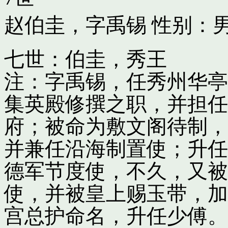
赵伯圭，字禹锡
性别：男
七世：伯圭，秀王
注：字禹锡，任秀州华亭
集英殿修撰之职，并担任
府；被命为敷文阁待制，
并兼任沿海制置使；升任
德军节度使，不久，又被
使，并被皇上赐玉带，加
宫总护命名，升任少傅。