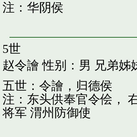
注：华阴侯
5世
赵令譮
性别：男 兄弟姊
五世：令譮，归德侯
注：东头供奉官令侩， 
将军 渭州防御使