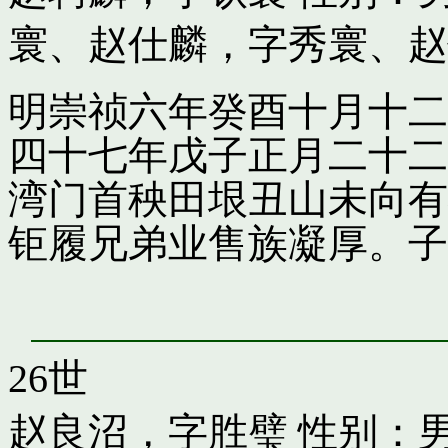
寰
、
赵仕麟，字秀寰
、
赵
明崇祯六年癸酉十月十二
四十七年戊子正月二十二
湾门首秧田垠丑山未向有
钜履兄弟业售族凝厚。子
26世
赵良沼，字胜璧
性别：男