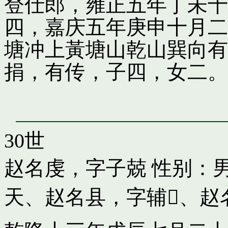
登仕郎，雍正五年丁未十
四，嘉庆五年庚申十月二
塘冲上黃塘山乾山巽向有
捐，有传，子四，女二。
30世
赵名虔，字子兢
性别：男
天
、
赵名县，字辅𠗜
、
赵