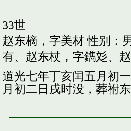
33世
赵东樀，字美材
性别：男
有
、
赵东杖，字鐫彣
、
赵
道光七年丁亥闰五月初一
月初二日戌时没，葬祔东