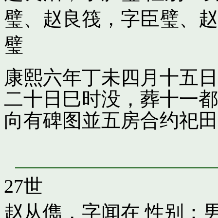
璧
、
赵良筏，字臣璧
、
赵
璧
康熙六年丁未四月十五日
二十日巳时没，葬十一都
向有碑图並五房合约祀田
27世
赵从儁，字闻在
性别：男