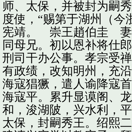
师、太保，并被封为嗣秀
度使，“赐第于湖州（今
宪靖。 崇王趙伯圭 妻
同母兄。初以恩补将仕郎
刑司干办公事。孝宗受禅
有政绩，改知明州，充沿
海寇猖獗，遣人谕降寇首
海寇平。累升显谟阁、龙
和，浚湖陂，兴水利，平
太保，封嗣秀王。绍熙二