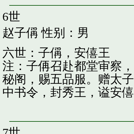
6世
赵子偁
性别：男
六世：子偁，安僖王
注：子侢召赴都堂审察，
秘阁，赐五品服。赠太子
中书令，封秀王，谥安僖
7世