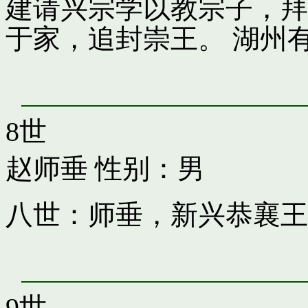
建请兴宗学以教宗子，拜
于家，追封崇王。 湖州
8世
赵师垂
性别：男
八世：师垂，新兴恭襄王
9世