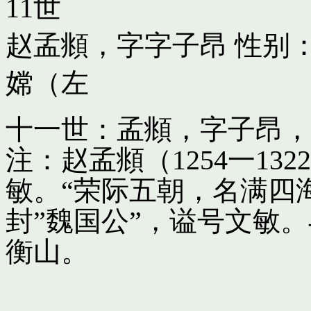
11世
赵孟頫，字字子昂
性别：
嫦（左
十一世：孟頫，字子昂，
注：赵孟頫（1254一13
敏。“荣际五朝，名满四
封”魏国公”，谥号文敏
衡山。