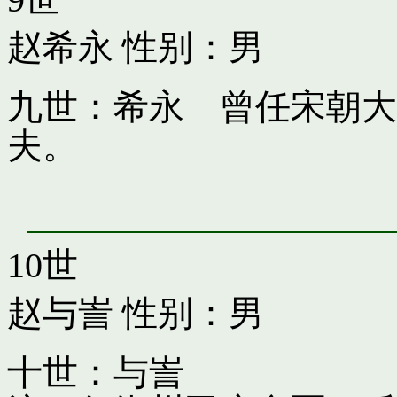
赵希永
性别：男
九世：希永 曾任宋朝大
夫。
10世
赵与訔
性别：男
十世：与訔