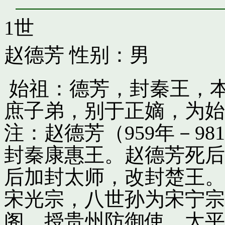
1世
赵德芳
性别：男
始祖：德芳，封秦王，
庶子弟，别于正嫡，为始
注：赵德芳（959年－9
封秦康惠王。赵德芳死后
后加封太师，改封楚王。
宋光宗，八世孙为宋宁宗
阁，授贵州防御使。太平