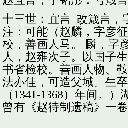
十三世：宜言 改箴言，
注：可能（赵麟，字彦征
校，善画人马。 麟，字
人，赵雍次子。以国子生
书省检校。善画人物、鞍
法亦佳，可造父域。生卒
（1341-1368）年间
曾有《赵待制遗稿》一卷