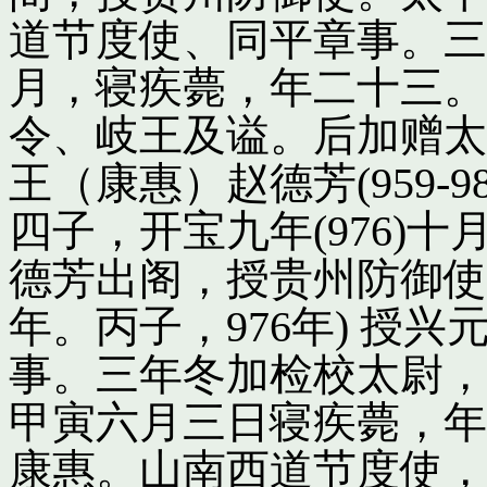
道节度使、同平章事。三
月，寝疾薨，年二十三。
令、岐王及谥。后加赠太
王（康惠）赵德芳(959-
四子，开宝九年(976)
德芳出阁，授贵州防御使
年。丙子，976年) 授
事。三年冬加检校太尉，
甲寅六月三日寝疾薨，年
康惠。山南西道节度使，