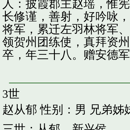
人：披霞郡主赵瑶，惟宪
长修谨，善射，好吟咏，
将军，累迁左羽林将军、
领贺州团练使，真拜资州
卒，年三十八。赠安德军
3世
赵从郁
性别：男 兄弟姊
三世：从郁，新兴侯