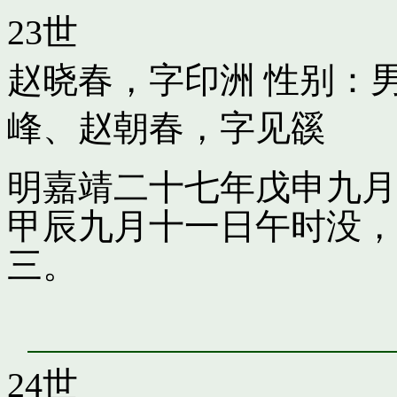
23世
赵晓春，字印洲
性别：男
峰
、
赵朝春，字见豀
明嘉靖二十七年戊申九月
甲辰九月十一日午时没，
三。
24世