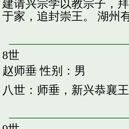
建请兴宗学以教宗子，拜
于家，追封崇王。 湖州
8世
赵师垂
性别：男
八世：师垂，新兴恭襄王
9世