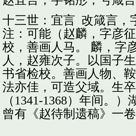
十三世：宜言 改箴言，
注：可能（赵麟，字彦征
校，善画人马。 麟，字
人，赵雍次子。以国子生
书省检校。善画人物、鞍
法亦佳，可造父域。生卒
（1341-1368）年间
曾有《赵待制遗稿》一卷