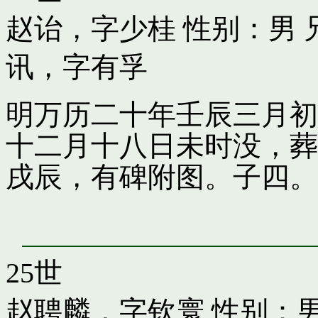
赵诒，字少桂
性别：男 
讯，字有孚
明万历二十年壬辰三月初
十二月十八日未时没，葬
戌辰，有碑附图。子四。
25世
赵聘麟，字钦寰
性别：男