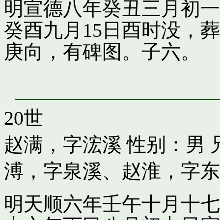
明宣德八年癸丑三月初一
癸酉九月15日酉时没，
庚向，有碑图。子六。
20世
赵满，字浤溪
性别：男 
溥，字泉溪
、
赵淮，字东
明天顺六年壬午十月十七