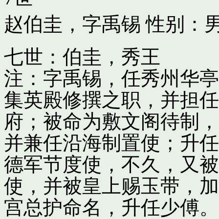
赵伯圭，字禹锡
性别：男
七世：伯圭，秀王
注：字禹锡，任秀州华亭
集英殿修撰之职，并担任
府；被命为敷文阁待制，
并兼任沿海制置使；升任
德军节度使，不久，又被
使，并被皇上赐玉带，加
宫总护命名，升任少傅。