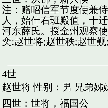
注：赠昭信军节度使兼侍
人，始仕右班殿值，十迁
河东薛氏。授金州观察使
奕;赵世将;赵世秩;赵世觐;
4世
赵世将
性别：男 兄弟姊
四世：世将，福国公