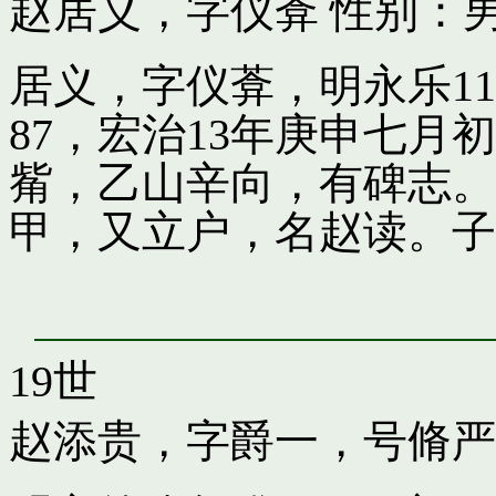
赵居义，字仪葊
性别：男
居义，字仪葊，明永乐1
87，宏治13年庚申七
觜，乙山辛向，有碑志。
甲，又立户，名赵读。子
19世
赵添贵，字爵一，号脩严