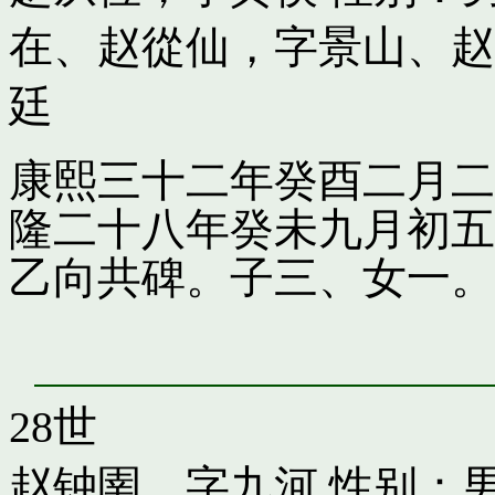
在
、
赵從仙，字景山
、
赵
廷
康熙三十二年癸酉二月二
隆二十八年癸未九月初五
乙向共碑。子三、女一。
28世
赵钟圉，字九河
性别：男