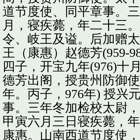
道节度使、同平章事。三
月，寝疾薨，年二十三。
令、岐王及谥。后加赠太
王（康惠）赵德芳(959-
四子，开宝九年(976)
德芳出阁，授贵州防御使
年。丙子，976年) 授
事。三年冬加检校太尉，
甲寅六月三日寝疾薨，年
康惠。山南西道节度使，