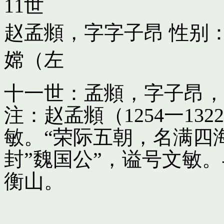
11世
赵孟頫，字字子昂
性别：
嫦（左
十一世：孟頫，字子昂，
注：赵孟頫（1254一13
敏。“荣际五朝，名满四
封”魏国公”，谥号文敏
衡山。