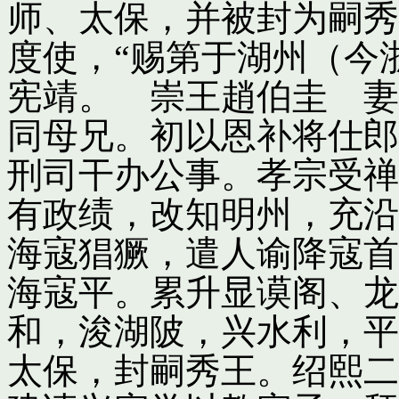
师、太保，并被封为嗣秀
度使，“赐第于湖州（今
宪靖。 崇王趙伯圭 妻
同母兄。初以恩补将仕郎
刑司干办公事。孝宗受禅
有政绩，改知明州，充沿
海寇猖獗，遣人谕降寇首
海寇平。累升显谟阁、龙
和，浚湖陂，兴水利，平
太保，封嗣秀王。绍熙二