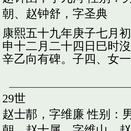
朝
、
赵钟舒，字圣典
康熙五十九年庚子七月初
申十二月二十四日巳时沒
辛乙向有碑。子四、女一
29世
赵士郬，字维廉
性别：男
朝
、
赵士属，字维山
、
赵