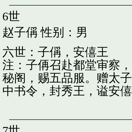
6世
赵子偁
性别：男
六世：子偁，安僖王
注：子侢召赴都堂审察，
秘阁，赐五品服。赠太子
中书令，封秀王，谥安僖
7世