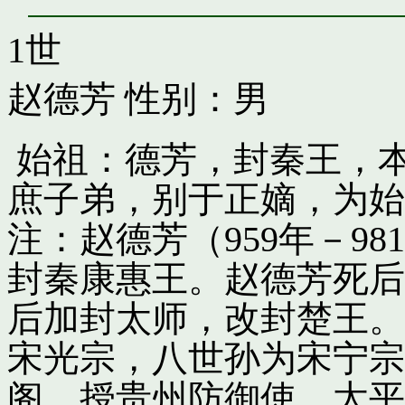
1世
赵德芳
性别：男
始祖：德芳，封秦王，
庶子弟，别于正嫡，为始
注：赵德芳（959年－9
封秦康惠王。赵德芳死后
后加封太师，改封楚王。
宋光宗，八世孙为宋宁宗
阁，授贵州防御使。太平