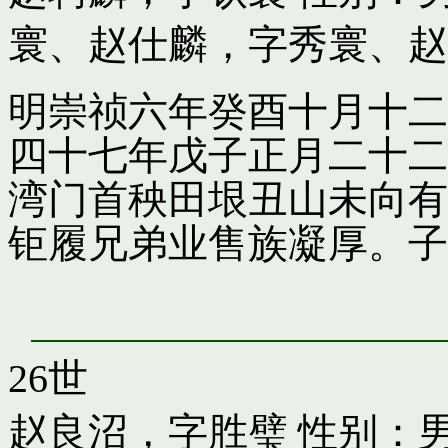
寰
、
赵仕麟，字秀寰
、
赵
明崇祯六年癸酉十月十二
四十七年戊子正月二十二
湾门首秧田垠丑山未向有
钜履兄弟业售族凝厚。子
26世
赵良沼，字胜璧
性别：男