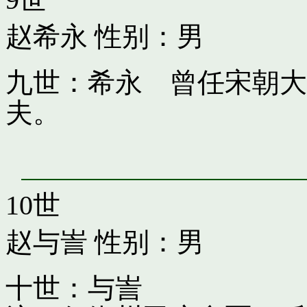
赵希永
性别：男
九世：希永 曾任宋朝大
夫。
10世
赵与訔
性别：男
十世：与訔