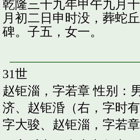
乾隆三十九年甲午九月十
月初二日申时没，葬蛇丘
碑。子五，女一。
31世
赵钜淄，字若章
性别：男
济
、
赵钜涽（右，字时有
字大骏
、
赵钜淄，字若章