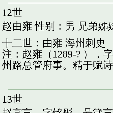
12世
赵由雍
性别：男 兄弟姊
十二世：由雍 海州刺史
注：赵雍（1289-? 
州路总管府事。精于赋诗
13世
赵宜言，字铭彤，号箴言