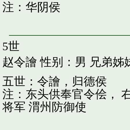
注：华阴侯
5世
赵令譮
性别：男 兄弟姊
五世：令譮，归德侯
注：东头供奉官令侩， 
将军 渭州防御使