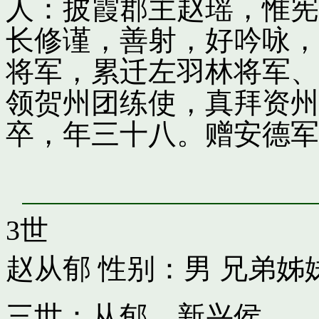
人：披霞郡主赵瑶，惟宪
长修谨，善射，好吟咏，
将军，累迁左羽林将军、
领贺州团练使，真拜资州
卒，年三十八。赠安德军
3世
赵从郁
性别：男 兄弟姊
三世：从郁，新兴侯