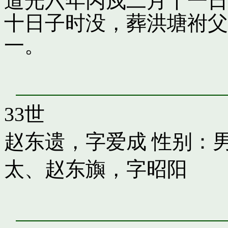
道光六年丙戍二月十一日
十日子时没，葬洪塘祔父
一。
33世
赵东遗，字爱成
性别：男
太
、
赵东旟，字昭阳