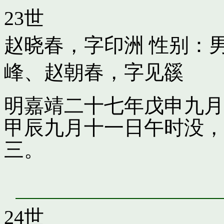
23世
赵晓春，字印洲
性别：男
峰
、
赵朝春，字见豀
明嘉靖二十七年戊申九月
甲辰九月十一日午时没，
三。
24世