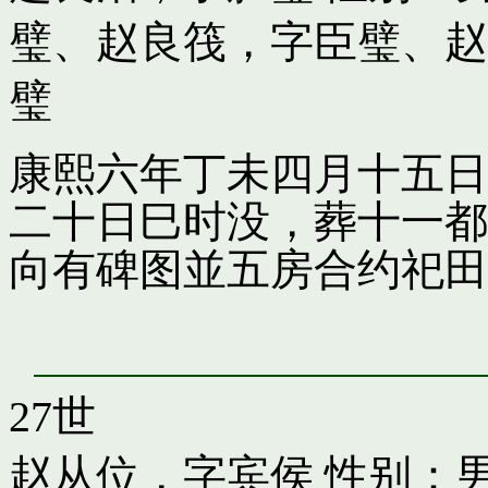
璧
、
赵良筏，字臣璧
、
赵
璧
康熙六年丁未四月十五日
二十日巳时没，葬十一都
向有碑图並五房合约祀田
27世
赵从位，字宾侯
性别：男