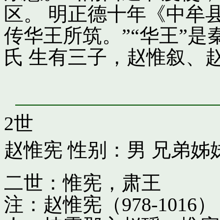
区。 明正德十年《中牟
传华王所筑。”“华王”
氏 生有三子，赵惟叙、
2世
赵惟宪
性别：男 兄弟姊
二世：惟宪，肃王
注：赵惟宪（978-10