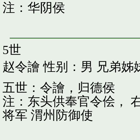
注：华阴侯
5世
赵令譮
性别：男 兄弟姊
五世：令譮，归德侯
注：东头供奉官令侩， 
将军 渭州防御使