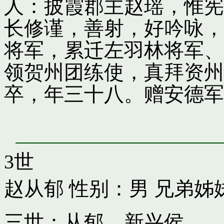
人：披霞郡主赵瑶，惟宪
长修谨，善射，好吟咏，
将军，累迁左羽林将军、
领贺州团练使，真拜资州
卒，年三十八。赠安德军
3世
赵从郁
性别：男 兄弟姊
三世：从郁，新兴侯