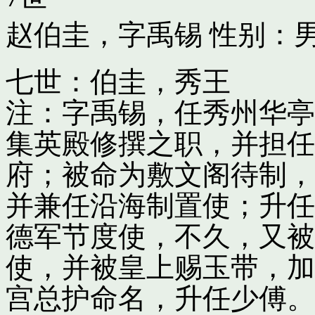
赵伯圭，字禹锡
性别：男
七世：伯圭，秀王
注：字禹锡，任秀州华亭
集英殿修撰之职，并担任
府；被命为敷文阁待制，
并兼任沿海制置使；升任
德军节度使，不久，又被
使，并被皇上赐玉带，加
宫总护命名，升任少傅。