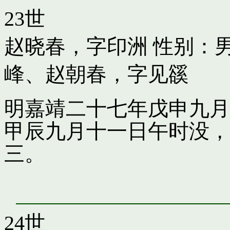
23世
赵晓春，字印洲
性别：男
峰
、
赵朝春，字见豀
明嘉靖二十七年戊申九月
甲辰九月十一日午时没，
三。
24世