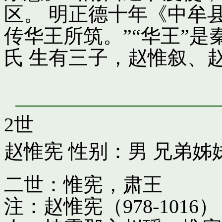
区。 明正德十年《中牟
传华王所筑。”“华王”
氏 生有三子，赵惟叙、
2世
赵惟宪
性别：男 兄弟姊
二世：惟宪，肃王
注：赵惟宪（978-10