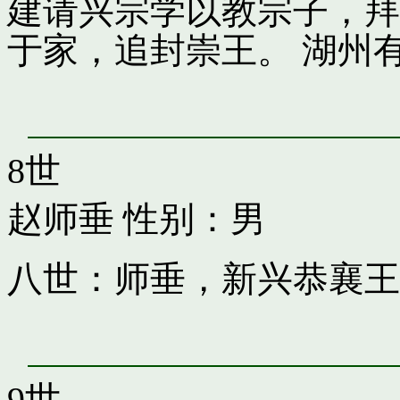
建请兴宗学以教宗子，拜
于家，追封崇王。 湖州
8世
赵师垂
性别：男
八世：师垂，新兴恭襄王
9世