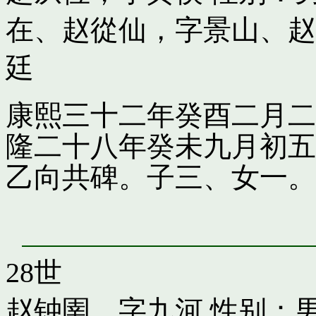
在
、
赵從仙，字景山
、
赵
廷
康熙三十二年癸酉二月二
隆二十八年癸未九月初五
乙向共碑。子三、女一。
28世
赵钟圉，字九河
性别：男