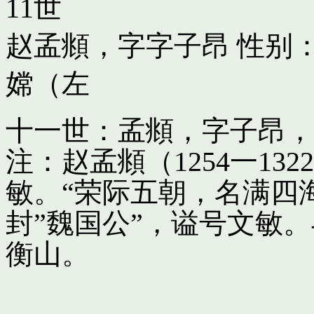
11世
赵孟頫，字字子昂
性别：
嫦（左
十一世：孟頫，字子昂，
注：赵孟頫（1254一13
敏。“荣际五朝，名满四
封”魏国公”，谥号文敏
衡山。