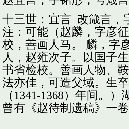
十三世：宜言 改箴言，
注：可能（赵麟，字彦征
校，善画人马。 麟，字
人，赵雍次子。以国子生
书省检校。善画人物、鞍
法亦佳，可造父域。生卒
（1341-1368）年间
曾有《赵待制遗稿》一卷