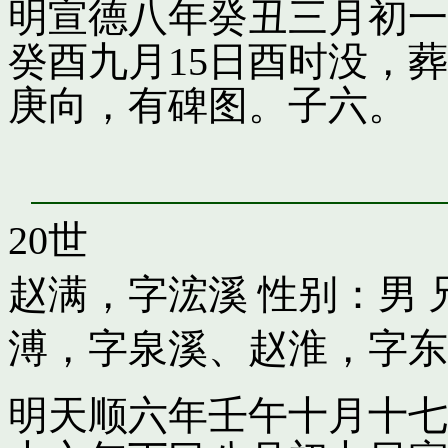
明宣德八年癸丑三月初一
癸酉九月15日酉时没，
庚向，有碑图。子六。
20世
赵满，字浤溪
性别：男 
溥，字泉溪
、
赵淮，字东
明天顺六年壬午十月十七