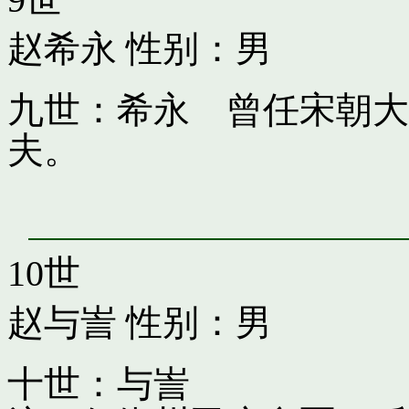
赵希永
性别：男
九世：希永 曾任宋朝大
夫。
10世
赵与訔
性别：男
十世：与訔