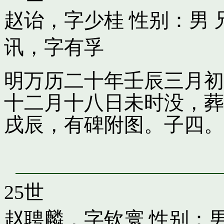
赵诒，字少桂
性别：男 
讯，字有孚
明万历二十年壬辰三月初
十二月十八日未时没，葬
戌辰，有碑附图。子四。
25世
赵聘麟，字钦寰
性别：男