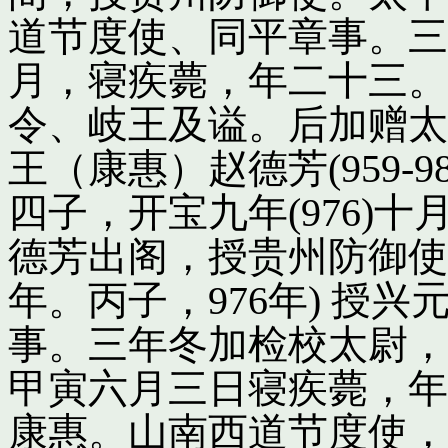
道节度使、同平章事。三
月，寝疾薨，年二十三。
令、岐王及谥。后加赠太
王（康惠）赵德芳(959-
四子，开宝九年(976)
德芳出阁，授贵州防御使
年。丙子，976年) 授
事。三年冬加检校太尉，
甲寅六月三日寝疾薨，年
康惠。山南西道节度使，