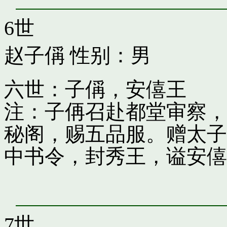
6世
赵子偁
性别：男
六世：子偁，安僖王
注：子侢召赴都堂审察，
秘阁，赐五品服。赠太子
中书令，封秀王，谥安僖
7世