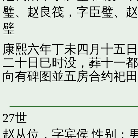
璧
、
赵良筏，字臣璧
、
赵
璧
康熙六年丁未四月十五日
二十日巳时没，葬十一都
向有碑图並五房合约祀田
27世
赵从位，字宾侯
性别：男