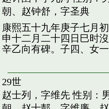
朝
、
赵钟舒，字圣典
康熙五十九年庚子七月初
申十二月二十四日巳时沒
辛乙向有碑。子四、女一
29世
赵士列，字维先
性别：男
朝
、
赵士郬，字维廉
、
赵