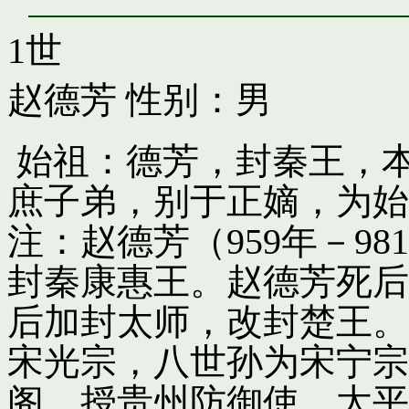
1世
赵德芳
性别：男
始祖：德芳，封秦王，
庶子弟，别于正嫡，为始
注：赵德芳（959年－9
封秦康惠王。赵德芳死后
后加封太师，改封楚王。
宋光宗，八世孙为宋宁宗
阁，授贵州防御使。太平