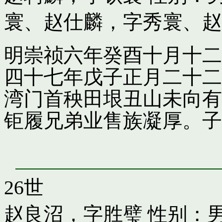
寰
、
赵仕麟，字秀寰
、
赵
明崇祯六年癸酉十月十二
四十七年戊子正月二十二
湾门首秧田垠丑山未向有
钜履兄弟业售族凝厚。子
26世
赵良沼，字胜璧
性别：男