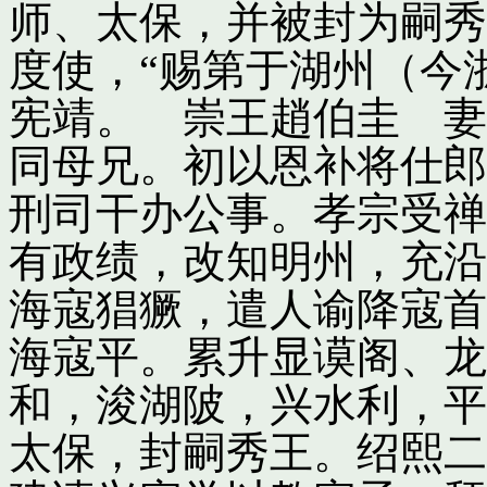
师、太保，并被封为嗣秀
度使，“赐第于湖州（今
宪靖。 崇王趙伯圭 妻
同母兄。初以恩补将仕郎
刑司干办公事。孝宗受禅
有政绩，改知明州，充沿
海寇猖獗，遣人谕降寇首
海寇平。累升显谟阁、龙
和，浚湖陂，兴水利，平
太保，封嗣秀王。绍熙二