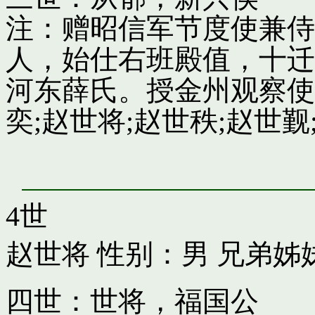
注：赠昭信军节度使兼侍
人，始仕右班殿值，十迁
河东薛氏。授金州观察使
奕;赵世将;赵世秩;赵世觐;
4世
赵世将
性别：男 兄弟姊
四世：世将，福国公