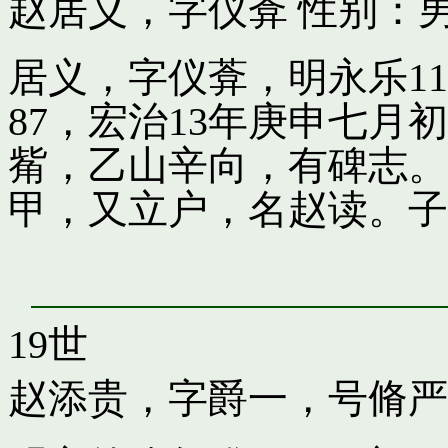
赵居义，字仪葊
性别：男
居义，字仪葊，明永乐1
87，宏治13年庚申七
觜，乙山辛向，有碑志。
甲，又立户，名赵读。子
19世
赵添贵，字爵一，号脩严