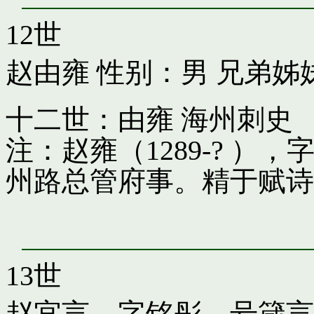
12世
赵由雍
性别：男 兄弟姊
十二世：由雍 海州刺史
注：赵雍（1289-? 
州路总管府事。精于赋诗
13世
赵宜言，字铭彤，号箴言