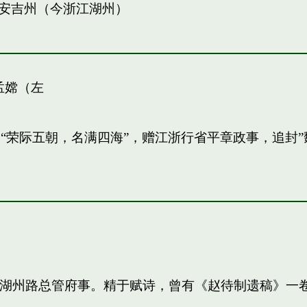
安吉州（今浙江湖州）
孟嫦（左
敏。“荣际五朝，名满四海”，赠江浙行省平章政事，追
知，湖州路总管府事。精于赋诗，曾有《赵待制遗稿》一