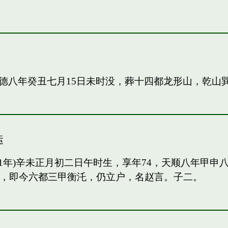
德八年癸丑七月15日未时没，葬十四都龙形山，乾山
运
91年)辛未正月初二日午时生，享年74，天顺八年甲
甲，即今六都三甲衡汑，仍立户，名赵言。子二。