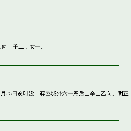
巽向。子二，女一。
申八月25日亥时没，葬邑城外六一庵后山辛山乙向。明正