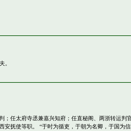
夫。
判；任太府寺丞兼嘉兴知府；任直秘阁、两浙转运判
西安抚使等职。 “于时为循吏，于朝为名卿，于国为信