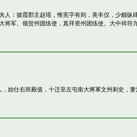
妻：和夫人：披霞郡主赵瑶，惟宪字有则，美丰仪，少颇
大将军、领贺州团练使，真拜资州团练使。大中祥符
夫人，始仕右班殿值，十迁至左屯衛大將軍文州刺史，妻