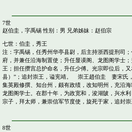
7世
赵伯圭，字禹锡
性别：男 兄弟姊妹：
赵伯宗
七世：伯圭，秀王
注：字禹锡，任秀州华亭县尉，后主持浙西提刑司；
府，并兼任沿海制置使；升任显谟阁、龙图阁学士；
王；担任攒宫总护命名，升任少傅。光宗即位后，又
县）”；追封崇王，谥宪靖。 崇王趙伯圭 妻宋氏
集英殿修撰、知台州，颇有政绩，改知明州，充沿海
龙图阁学士。在郡十年，为政宽和，浚湖陂，兴水利
宗子，拜太师，兼崇信军节度使，旋死于家，追封崇
8世