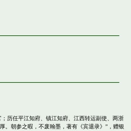
官；历任平江知府、镇江知府、江西转运副使、两浙
厚。朝参之暇，不废翰墨，著有《宾退录》”，赠银