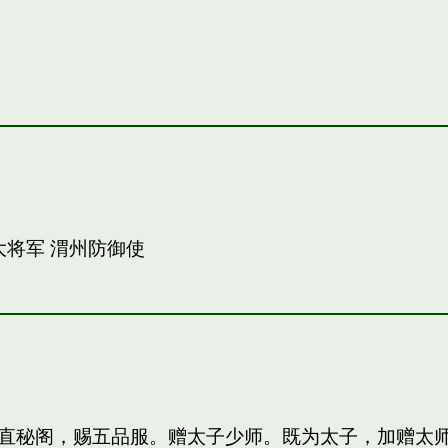
大将军 渭州防御使
直秘阁，赐五品服。赠太子少师。既为太子，加赠太