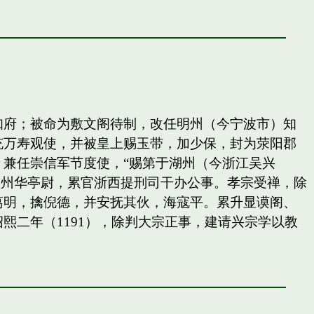
知府；被命为敷文阁待制，改任明州（今宁波市）知
充万寿观使，并被皇上赐玉带，加少保，封为荥阳郡
兼任崇信军节度使，“赐第于湖州（今浙江吴兴
秀州华亭尉，累官浙西提刑司干办公事。孝宗受禅，除
葛明，擒倪德，并安抚其伙，海寇平。累升显谟阁、
二年（1191），除判大宗正事，建请兴宗学以教