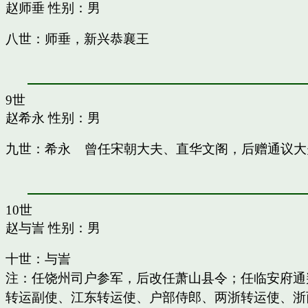
赵师垂
性别：男
八世：师垂，新兴恭襄王
9世
赵希永
性别：男
九世：希永 曾任宋朝大夫、直华文阁，后赠通议大
10世
赵与訔
性别：男
十世：与訔
注：任饶州司户参军，后改任萧山县令；任临安府通
转运副使、江东转运使、户部侍郎、两浙转运使、浙