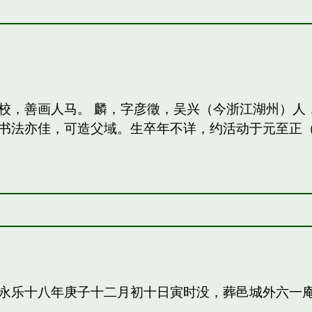
校，善画人马。 麟，字彦徵，吴兴（今浙江湖州）人
法亦佳，可造父域。生卒年不详，约活动于元至正（13
永乐十八年庚子十二月初十日寅时没，葬邑城外六一