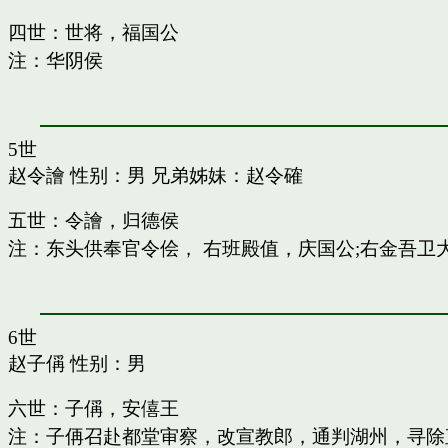
四世：世将，福国公
注：华阴侯
5世
赵令譮
性别：男 兄弟姊妹：
赵令確
五世：令譮，归德侯
注：东头供奉官令侩， 右班殿值，庆国公;右金吾卫
6世
赵子偁
性别：男
六世：子偁，安僖王
注：子侢召赴都堂审察，改宣教郎，通判湖州，寻除