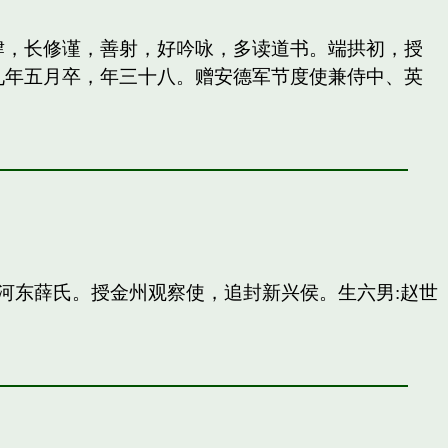
纵肆，长修谨，善射，好吟咏，多读道书。端拱初，授
九年五月卒，年三十八。赠安德军节度使兼侍中、英
河东薛氏。授金州观察使，追封新兴侯。生六男:赵世