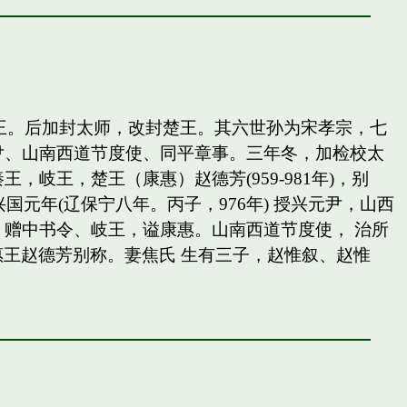
岐王。后加封太师，改封楚王。其六世孙为宋孝宗，七
尹、山南西道节度使、同平章事。三年冬，加检校太
王，楚王（康惠）赵德芳(959-981年)，别
国元年(辽保宁八年。丙子，976年) 授兴元尹，山西
赠中书令、岐王，谥康惠。山南西道节度使， 治所
惠王赵德芳别称。妻焦氏 生有三子，赵惟叙、赵惟