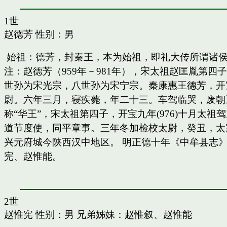
1世
赵德芳
性别：男
始祖：德芳，封秦王，本为始祖，即礼大传所谓诸
注：赵德芳（959年－981年），宋太祖赵匡胤第
世孙为宋光宗，八世孙为宋宁宗。秦康惠王德芳，开
尉。六年三月，寝疾薨，年二十三。车驾临哭，废朝五
称“华王”，宋太祖第四子，开宝九年(976)十月太
道节度使，同平章事。三年冬加检校太尉，癸丑，太
兴元府城今陕西汉中地区。 明正德十年《中牟县志》
宪、赵惟能。
2世
赵惟宪
性别：男 兄弟姊妹：
赵惟叙
、
赵惟能