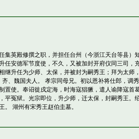
任集英殿修撰之职，并担任台州（今浙江天台等县）
升任安德军节度使，不久，又被加封开府仪同三司，
相继升任为少师、太保，并被封为嗣秀王；拜为太师，
，齐、魏国夫人。 孝宗同母兄。初以恩补将仕郎，调
制置使。奉诏徙戌定海，时海寇猖獗，遣人谕降寇首
，平冤狱。光宗即位，升少师，迁太保，封嗣秀王。绍熙
王。 湖州有宋秀王赵伯圭墓。