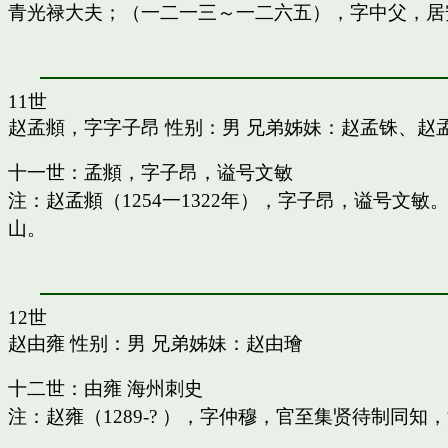
青光禄大夫；（一二一三～一二六五），字中父，居
11世
赵孟頫，字字子昂
性别：男 兄弟姊妹：
赵孟铢
、
赵
十一世：孟頫，字子昂，谥号文敏
注：赵孟頫（1254一1322年），字子昂，谥号文
山。
12世
赵由雍
性别：男 兄弟姊妹：
赵由璯
十二世：由雍 海州刺史
注：赵雍（1289-? ），字仲穆，官至集贤待制同