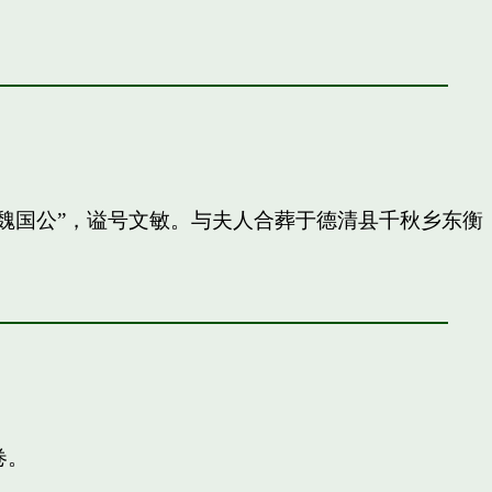
封”魏国公”，谥号文敏。与夫人合葬于德清县千秋乡东衡
卷。