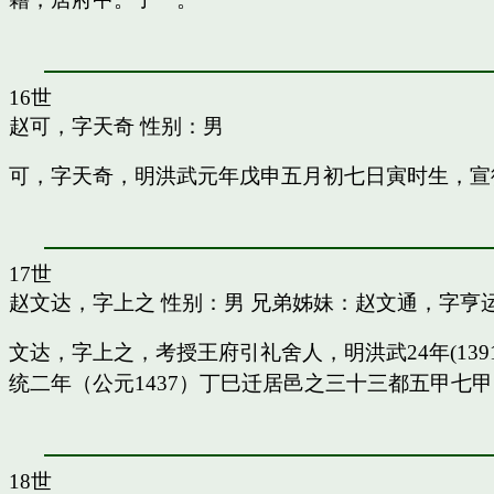
16世
赵可，字天奇
性别：男
可，字天奇，明洪武元年戊申五月初七日寅时生，宣
17世
赵文达，字上之
性别：男 兄弟姊妹：
赵文通，字亨
文达，字上之，考授王府引礼舍人，明洪武24年(13
统二年（公元1437）丁巳迁居邑之三十三都五甲七
18世