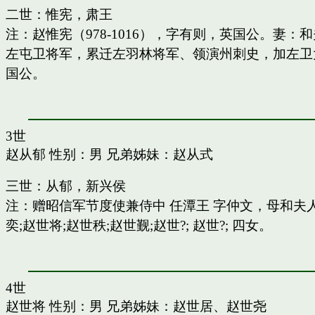
二世：惟宪，肃王
注：赵惟宪（978-1016），字有则，英国公。
左屯卫将军，累迁左羽林将军、领演州刺史，加左卫
国公。
3世
赵从郁
性别：男 兄弟姊妹：
赵从式
三世：从郁，新兴侯
注：赠昭信军节度使兼侍中 任潭王 字仲文，母和
奕;赵世将;赵世秩;赵世觐;赵世?; 赵世?; 四女。
4世
赵世将
性别：男 兄弟姊妹：
赵世居
、
赵世尧