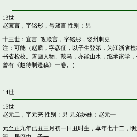
13世
赵宜言，字铭彤，号箴言
性别：男
十三世：宜言 改箴言，字铭彤，饶州刺史
注：可能（赵麟，字彦征，以子生登第，为江浙省检
书省检校。善画人物、鞍马，亦能山水，继承家学，书
曾有《赵待制遗稿》一卷。）
14世
15世
赵元二，字元亮
性别：男 兄弟姊妹：
赵元一
元至正九年已丑三月初一日丑时生，享年七十二，明
籍，居府中。子一。