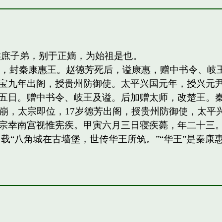
侯庶子弟，别于正嫡，为始祖是也。
四子，封秦康惠王。赵德芳死后，谥康惠，赠中书令、
宝九年出阁，授贵州防御使。太平兴国元年，授兴元
日。赠中书令、岐王及谥。后加赠太师，改楚王。秦王，岐
祖驾崩，太宗即位，17岁德芳出阁，授贵州防御使，太平兴
宗幸南宫视惟宪疾。甲寅六月三日寝疾薨，年二十三。
载“八角城在古墙堡，世传华王所筑。”“华王”是秦康