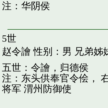
注：华阴侯
5世
赵令譮
性别：男 兄弟姊
五世：令譮，归德侯
注：东头供奉官令侩， 
将军 渭州防御使