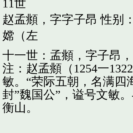
11世
赵孟頫，字字子昂
性别：
嫦（左
十一世：孟頫，字子昂，
注：赵孟頫（1254一13
敏。“荣际五朝，名满四
封”魏国公”，谥号文敏
衡山。