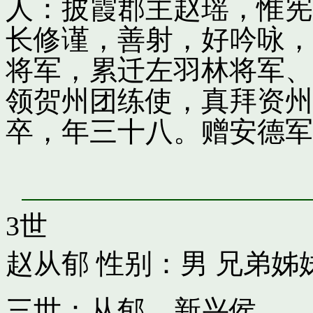
人：披霞郡主赵瑶，惟宪
长修谨，善射，好吟咏，
将军，累迁左羽林将军、
领贺州团练使，真拜资州
卒，年三十八。赠安德军
3世
赵从郁
性别：男 兄弟姊
三世：从郁，新兴侯