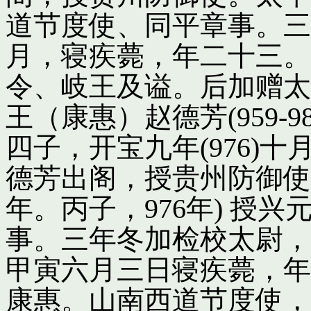
道节度使、同平章事。三
月，寝疾薨，年二十三。
令、岐王及谥。后加赠太
王（康惠）赵德芳(959-
四子，开宝九年(976)
德芳出阁，授贵州防御使
年。丙子，976年) 授
事。三年冬加检校太尉，
甲寅六月三日寝疾薨，年
康惠。山南西道节度使，