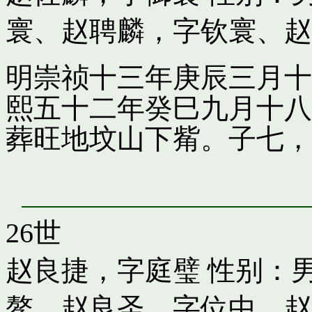
寰
、
赵聘麟，字钦寰
、
赵
明崇祯十三年庚辰三月十
熙五十二年癸巳九月十八
葬旺地坟山下觜。子七，
26世
赵良捷，字庭璧
性别：男
鳌
、
赵良圣，字位中
、
赵