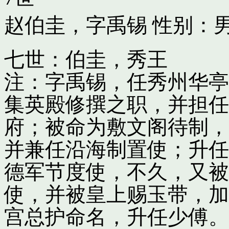
赵伯圭，字禹锡
性别：男
七世：伯圭，秀王
注：字禹锡，任秀州华亭
集英殿修撰之职，并担任
府；被命为敷文阁待制，
并兼任沿海制置使；升任
德军节度使，不久，又被
使，并被皇上赐玉带，加
宫总护命名，升任少傅。