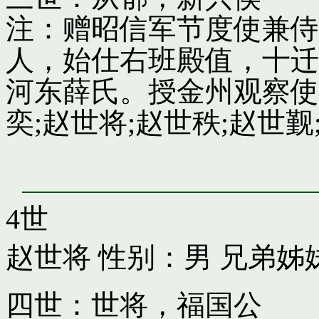
注：赠昭信军节度使兼侍
人，始仕右班殿值，十迁
河东薛氏。授金州观察使
奕;赵世将;赵世秩;赵世觐;
4世
赵世将
性别：男 兄弟姊
四世：世将，福国公