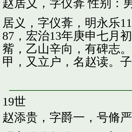
赵居义，字仪葊
性别：男
居义，字仪葊，明永乐1
87，宏治13年庚申七
觜，乙山辛向，有碑志。
甲，又立户，名赵读。子
19世
赵添贵，字爵一，号脩严