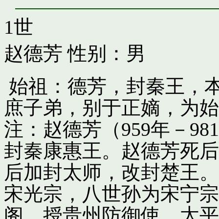
1世
赵德芳
性别：男
始祖：德芳，封秦王，
庶子弟，别于正嫡，为始
注：赵德芳（959年－9
封秦康惠王。赵德芳死后
后加封太师，改封楚王。
宋光宗，八世孙为宋宁宗
阁，授贵州防御使。太平