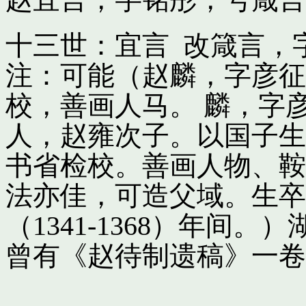
十三世：宜言 改箴言，
注：可能（赵麟，字彦征
校，善画人马。 麟，字
人，赵雍次子。以国子生
书省检校。善画人物、鞍
法亦佳，可造父域。生卒
（1341-1368）年间
曾有《赵待制遗稿》一卷