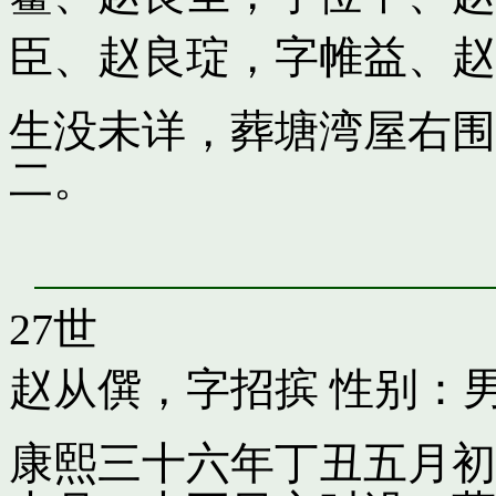
臣
、
赵良琔，字帷益
、
赵
生没未详，葬塘湾屋右围
二。
27世
赵从僎，字招摈
性别：
康熙三十六年丁丑五月初