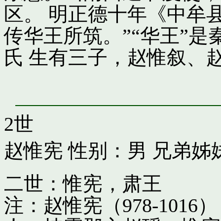
区。 明正德十年《中牟
传华王所筑。”“华王”
氏 生有三子，赵惟叙、
2世
赵惟宪
性别：男 兄弟姊
二世：惟宪，肃王
注：赵惟宪（978-10