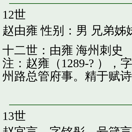
12世
赵由雍
性别：男 兄弟姊
十二世：由雍 海州刺史
注：赵雍（1289-? 
州路总管府事。精于赋诗
13世
赵宜言，字铭彤，号箴言