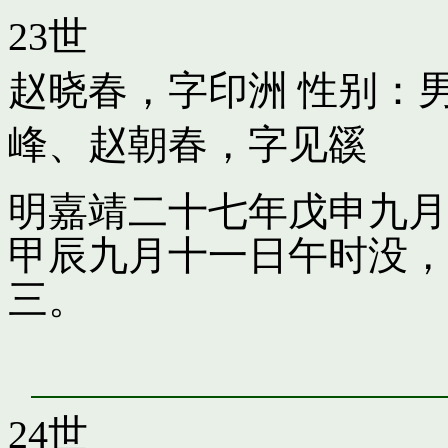
23世
赵晓春，字印洲
性别：男
峰
、
赵朝春，字见豀
明嘉靖二十七年戊申九月
甲辰九月十一日午时没，
三。
24世