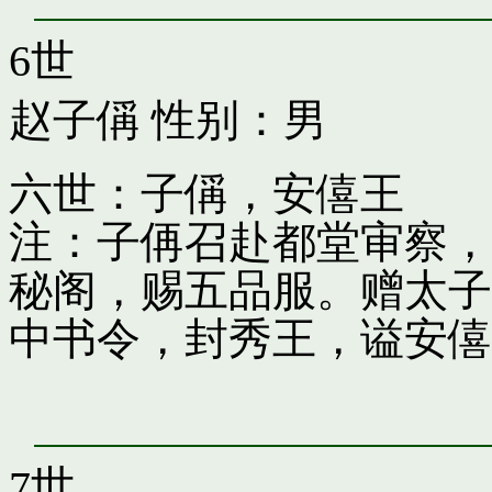
6世
赵子偁
性别：男
六世：子偁，安僖王
注：子侢召赴都堂审察，
秘阁，赐五品服。赠太子
中书令，封秀王，谥安僖
7世