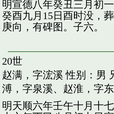
明宣德八年癸丑三月初一
癸酉九月15日酉时没，
庚向，有碑图。子六。
20世
赵满，字浤溪
性别：男 
溥，字泉溪
、
赵淮，字东
明天顺六年壬午十月十七