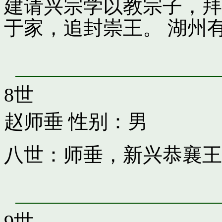
建请兴宗学以教宗子，拜
于家，追封崇王。 湖州
8世
赵师垂
性别：男
八世：师垂，新兴恭襄王
9世