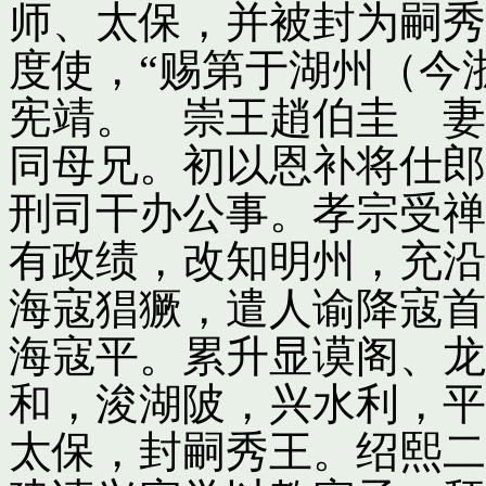
师、太保，并被封为嗣秀
度使，“赐第于湖州（今
宪靖。 崇王趙伯圭 妻
同母兄。初以恩补将仕郎
刑司干办公事。孝宗受禅
有政绩，改知明州，充沿
海寇猖獗，遣人谕降寇首
海寇平。累升显谟阁、龙
和，浚湖陂，兴水利，平
太保，封嗣秀王。绍熙二