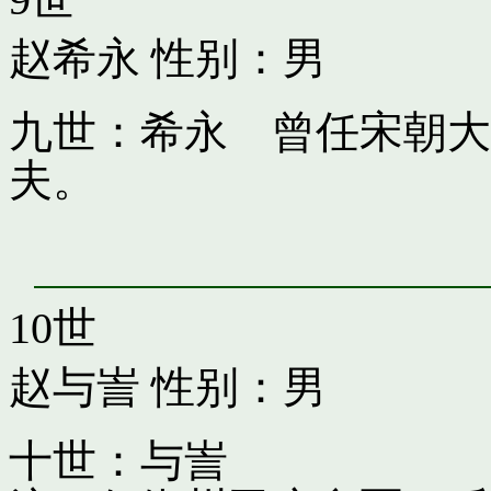
赵希永
性别：男
九世：希永 曾任宋朝大
夫。
10世
赵与訔
性别：男
十世：与訔