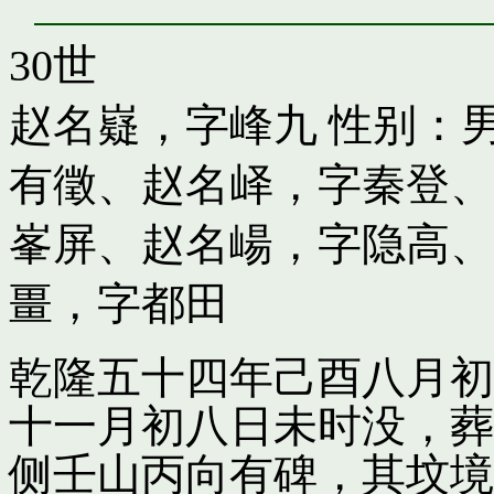
30世
赵名嶷，字峰九
性别：男
有徵
、
赵名峄，字秦登
、
峯屏
、
赵名崵，字隐高
、
畺，字都田
乾隆五十四年己酉八月初
十一月初八日未时没，葬
侧壬山丙向有碑，其坟境