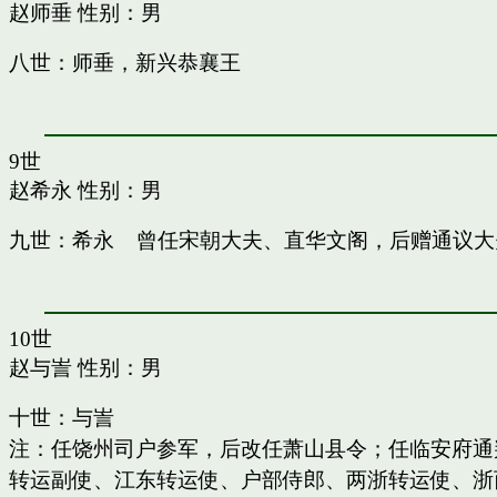
赵师垂
性别：男
八世：师垂，新兴恭襄王
9世
赵希永
性别：男
九世：希永 曾任宋朝大夫、直华文阁，后赠通议大
10世
赵与訔
性别：男
十世：与訔
注：任饶州司户参军，后改任萧山县令；任临安府通
转运副使、江东转运使、户部侍郎、两浙转运使、浙