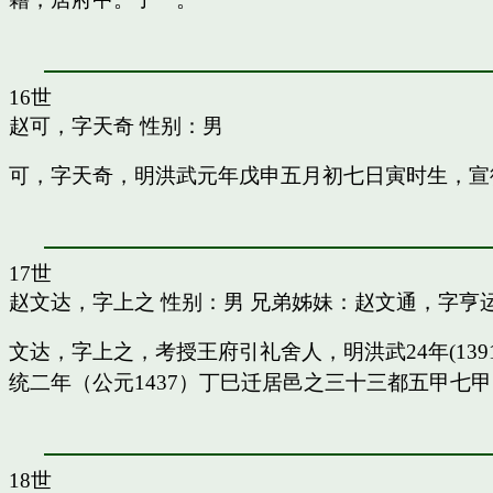
16世
赵可，字天奇
性别：男
可，字天奇，明洪武元年戊申五月初七日寅时生，宣
17世
赵文达，字上之
性别：男 兄弟姊妹：
赵文通，字亨
文达，字上之，考授王府引礼舍人，明洪武24年(13
统二年（公元1437）丁巳迁居邑之三十三都五甲七
18世