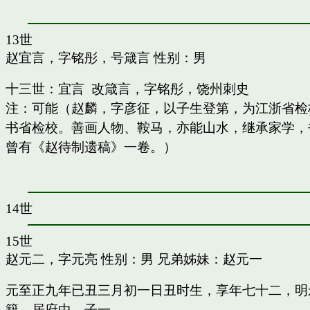
13世
赵宜言，字铭彤，号箴言
性别：男
十三世：宜言 改箴言，字铭彤，饶州刺史
注：可能（赵麟，字彦征，以子生登第，为江浙省检
书省检校。善画人物、鞍马，亦能山水，继承家学，书
曾有《赵待制遗稿》一卷。）
14世
15世
赵元二，字元亮
性别：男 兄弟姊妹：
赵元一
元至正九年已丑三月初一日丑时生，享年七十二，明
籍，居府中。子一。