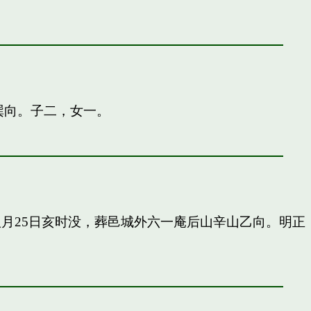
巽向。子二，女一。
申八月25日亥时没，葬邑城外六一庵后山辛山乙向。明正