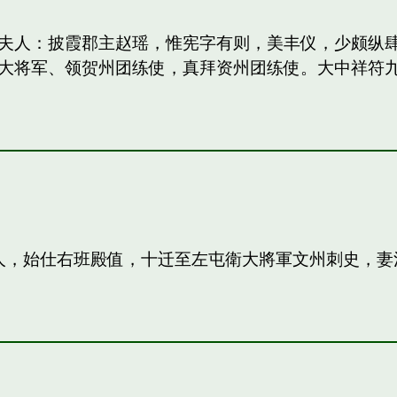
妻：和夫人：披霞郡主赵瑶，惟宪字有则，美丰仪，少颇
大将军、领贺州团练使，真拜资州团练使。大中祥符
夫人，始仕右班殿值，十迁至左屯衛大將軍文州刺史，妻