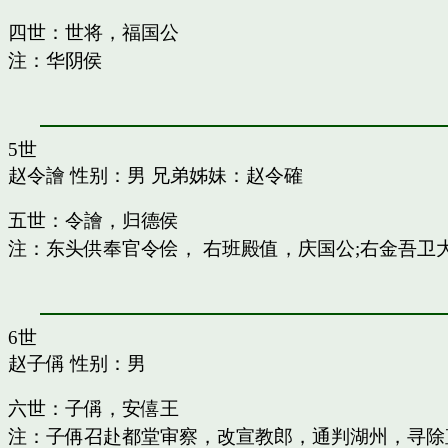
四世：世将，福国公
注：华阴侯
5世
赵令譮
性别：男 兄弟姊妹：
赵令確
五世：令譮，归德侯
注：东头供奉官令侩， 右班殿值，庆国公;右金吾卫
6世
赵子偁
性别：男
六世：子偁，安僖王
注：子侢召赴都堂审察，改宣教郎，通判湖州，寻除