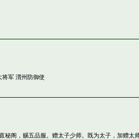
大将军 渭州防御使
直秘阁，赐五品服。赠太子少师。既为太子，加赠太