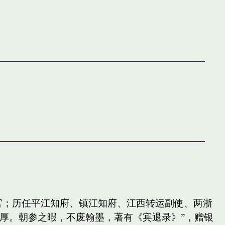
官；历任平江知府、镇江知府、江西转运副使、两浙
厚。朝参之暇，不废翰墨，著有《宾退录》”，赠银