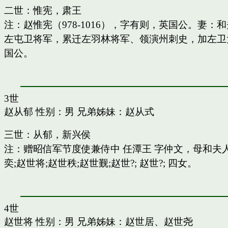
二世：惟宪，肃王
注：赵惟宪（978-1016），字有则，英国公。
左屯卫将军，累迁左羽林将军、领演州刺史，加左卫
国公。
3世
赵从郁
性别：男 兄弟姊妹：
赵从式
三世：从郁，新兴侯
注：赠昭信军节度使兼侍中 任潭王 字仲文，母和
奕;赵世将;赵世秩;赵世觐;赵世?; 赵世?; 四女。
4世
赵世将
性别：男 兄弟姊妹：
赵世居
、
赵世尧