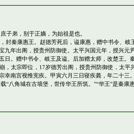
侯庶子弟，别于正嫡，为始祖是也。
四子，封秦康惠王。赵德芳死后，谥康惠，赠中书令、
宝九年出阁，授贵州防御使。太平兴国元年，授兴元
日。赠中书令、岐王及谥。后加赠太师，改楚王。秦王，岐
祖驾崩，太宗即位，17岁德芳出阁，授贵州防御使，太平兴
宗幸南宫视惟宪疾。甲寅六月三日寝疾薨，年二十三。
载“八角城在古墙堡，世传华王所筑。”“华王”是秦康