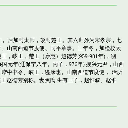
岐王。后加封太师，改封楚王。其六世孙为宋孝宗，七
尹、山南西道节度使、同平章事。三年冬，加检校太
王，楚王（康惠）赵德芳(959-981年)，别
国元年(辽保宁八年。丙子，976年) 授兴元尹，山西
赠中书令、岐王，谥康惠。山南西道节度使， 治所
惠王赵德芳别称。妻焦氏 生有三子，赵惟叙、赵惟