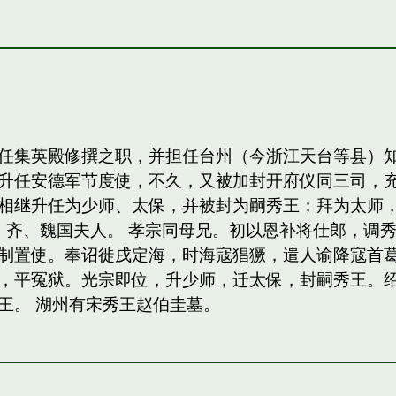
任集英殿修撰之职，并担任台州（今浙江天台等县）
升任安德军节度使，不久，又被加封开府仪同三司，
相继升任为少师、太保，并被封为嗣秀王；拜为太师，
，齐、魏国夫人。 孝宗同母兄。初以恩补将仕郎，调
制置使。奉诏徙戌定海，时海寇猖獗，遣人谕降寇首
，平冤狱。光宗即位，升少师，迁太保，封嗣秀王。绍熙
王。 湖州有宋秀王赵伯圭墓。