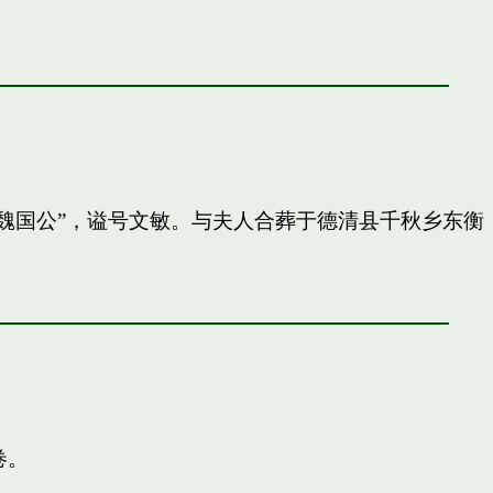
封”魏国公”，谥号文敏。与夫人合葬于德清县千秋乡东衡
卷。