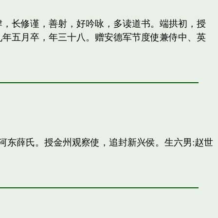
纵肆，长修谨，善射，好吟咏，多读道书。端拱初，授
九年五月卒，年三十八。赠安德军节度使兼侍中、英
河东薛氏。授金州观察使，追封新兴侯。生六男:赵世