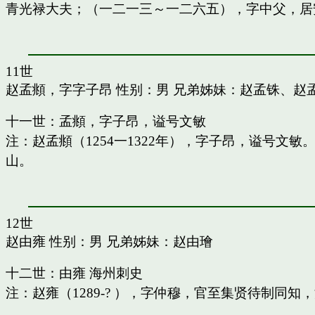
青光禄大夫；（一二一三～一二六五），字中父，居
11世
赵孟頫，字字子昂
性别：男 兄弟姊妹：
赵孟铢
、
赵
十一世：孟頫，字子昂，谥号文敏
注：赵孟頫（1254一1322年），字子昂，谥号文
山。
12世
赵由雍
性别：男 兄弟姊妹：
赵由璯
十二世：由雍 海州刺史
注：赵雍（1289-? ），字仲穆，官至集贤待制同