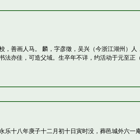
校，善画人马。 麟，字彦徵，吴兴（今浙江湖州）人
法亦佳，可造父域。生卒年不详，约活动于元至正（13
永乐十八年庚子十二月初十日寅时没，葬邑城外六一