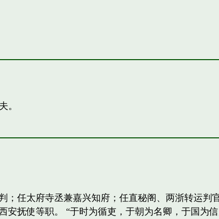
夫。
判；任太府寺丞兼嘉兴知府；任直秘阁、两浙转运判
西安抚使等职。 “于时为循吏，于朝为名卿，于国为信