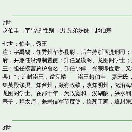
7世
赵伯圭，字禹锡
性别：男 兄弟姊妹：
赵伯宗
七世：伯圭，秀王
注：字禹锡，任秀州华亭县尉，后主持浙西提刑司；
府，并兼任沿海制置使；升任显谟阁、龙图阁学士；
王；担任攒宫总护命名，升任少傅。光宗即位后，又
县）”；追封崇王，谥宪靖。 崇王趙伯圭 妻宋氏
集英殿修撰、知台州，颇有政绩，改知明州，充沿海
龙图阁学士。在郡十年，为政宽和，浚湖陂，兴水利
宗子，拜太师，兼崇信军节度使，旋死于家，追封崇
8世