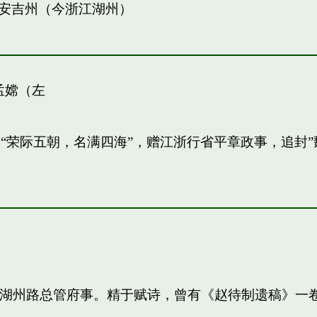
安吉州（今浙江湖州）
孟嫦（左
敏。“荣际五朝，名满四海”，赠江浙行省平章政事，追
知，湖州路总管府事。精于赋诗，曾有《赵待制遗稿》一