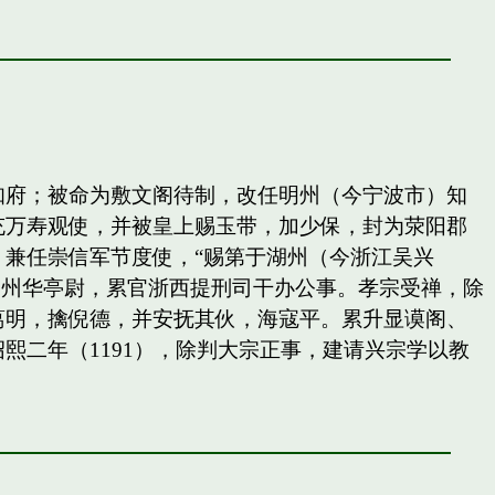
知府；被命为敷文阁待制，改任明州（今宁波市）知
充万寿观使，并被皇上赐玉带，加少保，封为荥阳郡
兼任崇信军节度使，“赐第于湖州（今浙江吴兴
秀州华亭尉，累官浙西提刑司干办公事。孝宗受禅，除
葛明，擒倪德，并安抚其伙，海寇平。累升显谟阁、
二年（1191），除判大宗正事，建请兴宗学以教