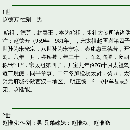
1世
赵德芳
性别：男
始祖：德芳，封秦王，本为始祖，即礼大传所谓诸
注：赵德芳（959年－981年），宋太祖赵匡胤第
世孙为宋光宗，八世孙为宋宁宗。秦康惠王德芳，开
尉。六年三月，寝疾薨，年二十三。车驾临哭，废朝五
称“华王”，宋太祖第四子，开宝九年(976)十月太
道节度使，同平章事。三年冬加检校太尉，癸丑，太
兴元府城今陕西汉中地区。 明正德十年《中牟县志》
宪、赵惟能。
2世
赵惟宪
性别：男 兄弟姊妹：
赵惟叙
、
赵惟能