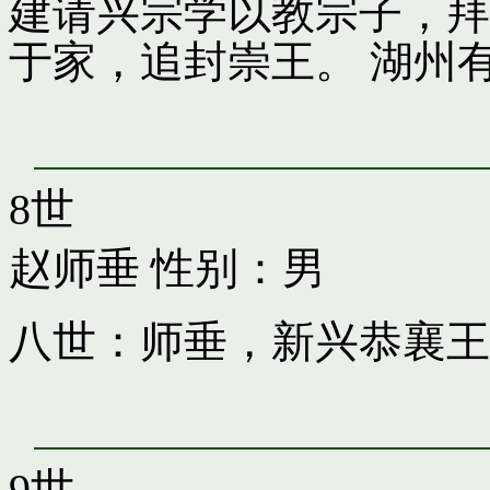
建请兴宗学以教宗子，拜
于家，追封崇王。 湖州
8世
赵师垂
性别：男
八世：师垂，新兴恭襄王
9世