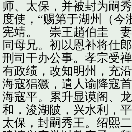
师、太保，并被封为嗣秀
度使，“赐第于湖州（今
宪靖。 崇王趙伯圭 妻
同母兄。初以恩补将仕郎
刑司干办公事。孝宗受禅
有政绩，改知明州，充沿
海寇猖獗，遣人谕降寇首
海寇平。累升显谟阁、龙
和，浚湖陂，兴水利，平
太保，封嗣秀王。绍熙二