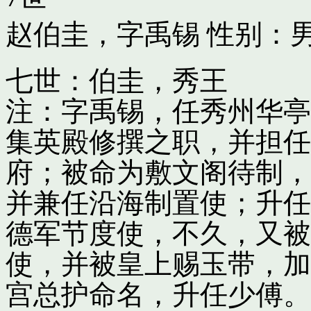
赵伯圭，字禹锡
性别：男
七世：伯圭，秀王
注：字禹锡，任秀州华亭
集英殿修撰之职，并担任
府；被命为敷文阁待制，
并兼任沿海制置使；升任
德军节度使，不久，又被
使，并被皇上赐玉带，加
宫总护命名，升任少傅。