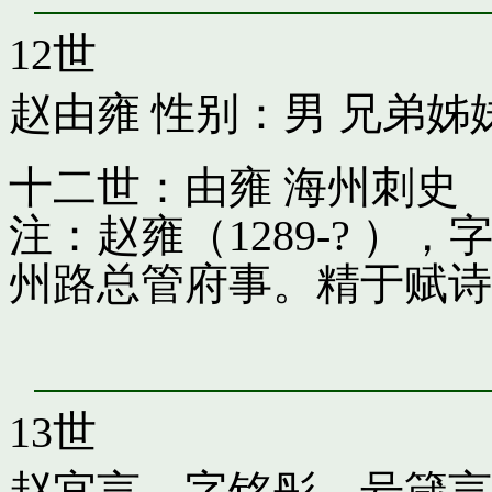
12世
赵由雍
性别：男 兄弟姊
十二世：由雍 海州刺史
注：赵雍（1289-? 
州路总管府事。精于赋诗
13世
赵宜言，字铭彤，号箴言