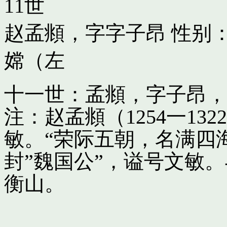
11世
赵孟頫，字字子昂
性别：
嫦（左
十一世：孟頫，字子昂，
注：赵孟頫（1254一13
敏。“荣际五朝，名满四
封”魏国公”，谥号文敏
衡山。