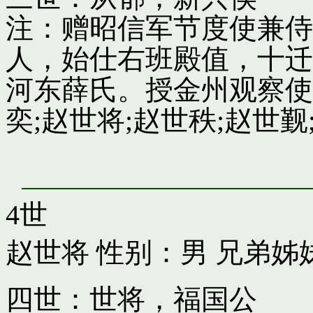
注：赠昭信军节度使兼侍
人，始仕右班殿值，十迁
河东薛氏。授金州观察使
奕;赵世将;赵世秩;赵世觐;
4世
赵世将
性别：男 兄弟姊
四世：世将，福国公