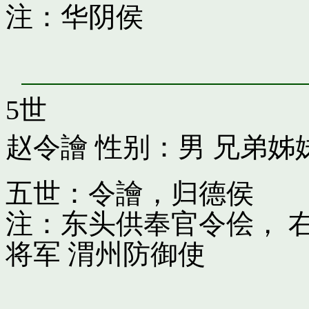
注：华阴侯
5世
赵令譮
性别：男 兄弟姊
五世：令譮，归德侯
注：东头供奉官令侩， 
将军 渭州防御使