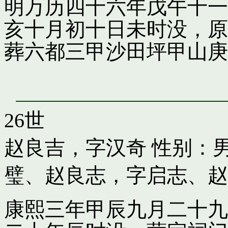
明万历四十六年戊午十一
亥十月初十日未时没，原
葬六都三甲沙田坪甲山庚
26世
赵良吉，字汉奇
性别：男
璧
、
赵良志，字启志
、
赵
康熙三年甲辰九月二十九