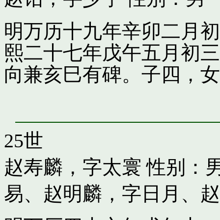
明万历十九年辛卯二月初
熙二十七年戊午五月初三
向兼亥巳有碑。子四，女
25世
赵寿麟，字太寰
性别：男
易
、
赵明麟，字日月
、
赵