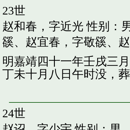
23世
赵和春，字近光
性别：男
豀
、
赵宜春，字敬豀
、
赵
明嘉靖四十一年壬戌三月
丁未十月八日午时没，葬
24世
赵诏，字少宇
性别：男