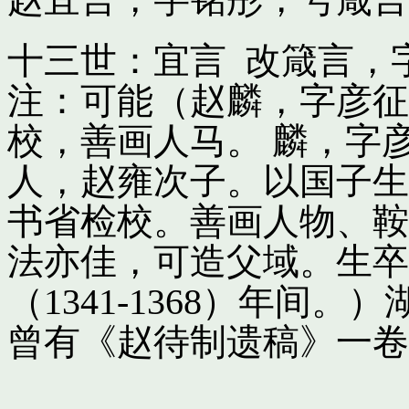
十三世：宜言 改箴言，
注：可能（赵麟，字彦征
校，善画人马。 麟，字
人，赵雍次子。以国子生
书省检校。善画人物、鞍
法亦佳，可造父域。生卒
（1341-1368）年间
曾有《赵待制遗稿》一卷