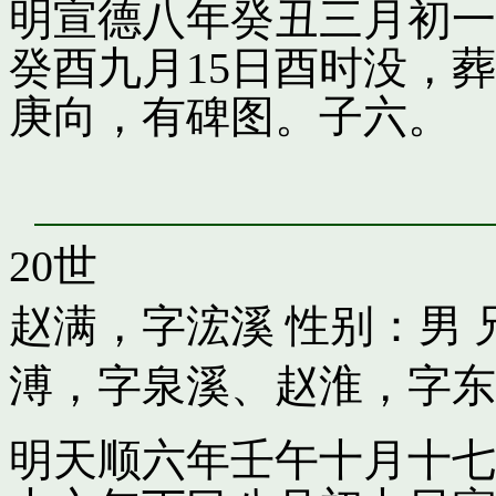
明宣德八年癸丑三月初一
癸酉九月15日酉时没，
庚向，有碑图。子六。
20世
赵满，字浤溪
性别：男 
溥，字泉溪
、
赵淮，字东
明天顺六年壬午十月十七