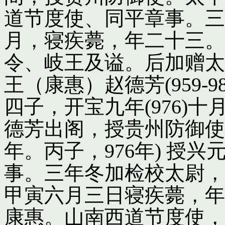
道节度使、同平章事。三
月，寝疾薨，年二十三。
令、岐王及谥。后加赠太
王（康惠）赵德芳(959-
四子，开宝九年(976)
德芳出阁，授贵州防御使
年。丙子，976年) 授
事。三年冬加检校太尉，
甲寅六月三日寝疾薨，年
康惠。山南西道节度使，