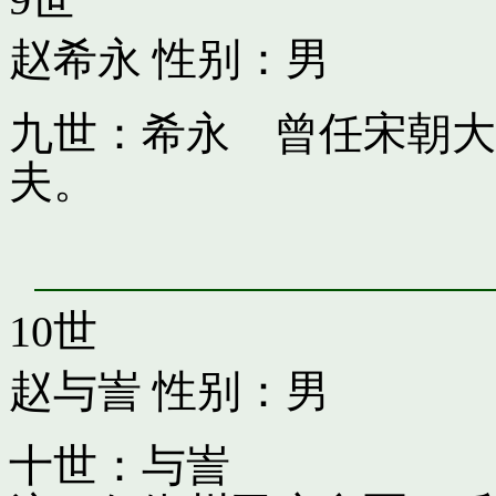
赵希永
性别：男
九世：希永 曾任宋朝大
夫。
10世
赵与訔
性别：男
十世：与訔