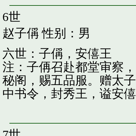
6世
赵子偁
性别：男
六世：子偁，安僖王
注：子侢召赴都堂审察，
秘阁，赐五品服。赠太子
中书令，封秀王，谥安僖
7世