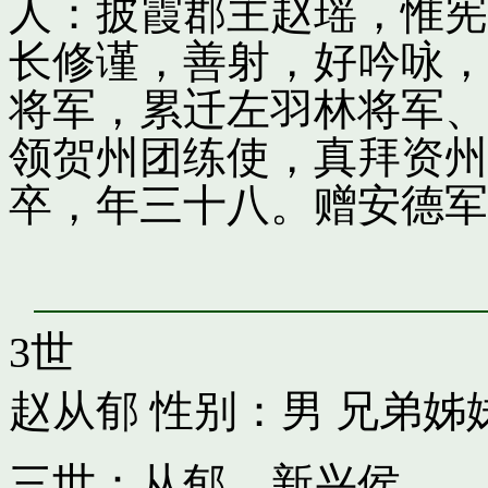
人：披霞郡主赵瑶，惟宪
长修谨，善射，好吟咏，
将军，累迁左羽林将军、
领贺州团练使，真拜资州
卒，年三十八。赠安德军
3世
赵从郁
性别：男 兄弟姊
三世：从郁，新兴侯