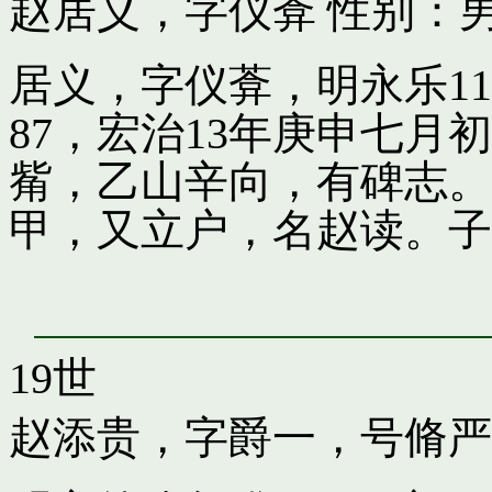
赵居义，字仪葊
性别：男
居义，字仪葊，明永乐1
87，宏治13年庚申七
觜，乙山辛向，有碑志。
甲，又立户，名赵读。子
19世
赵添贵，字爵一，号脩严