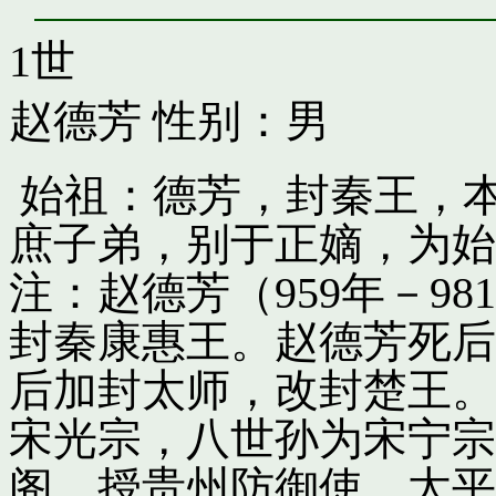
1世
赵德芳
性别：男
始祖：德芳，封秦王，
庶子弟，别于正嫡，为始
注：赵德芳（959年－9
封秦康惠王。赵德芳死后
后加封太师，改封楚王。
宋光宗，八世孙为宋宁宗
阁，授贵州防御使。太平