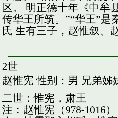
区。 明正德十年《中牟
传华王所筑。”“华王”
氏 生有三子，赵惟叙、
2世
赵惟宪
性别：男 兄弟姊
二世：惟宪，肃王
注：赵惟宪（978-10