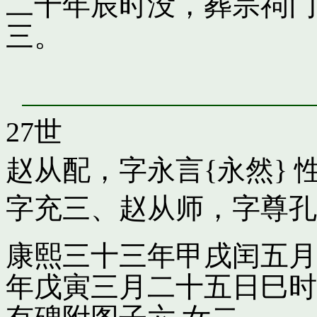
二十年辰时没，葬宗祠门
三。
27世
赵从配，字永言{永然}
性
字充三
、
赵从师，字尊孔
康熙三十三年甲戌闰五月
年戊寅三月二十五日巳时