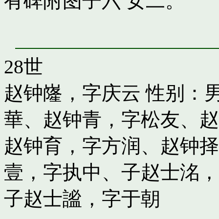
有碑附图子六 女二。
28世
赵钟嶐，字庆云
性别：男
華
、
赵钟青，字松友
、
赵
赵钟育，字方润
、
赵钟择
壹，字执中
、子
赵士洺，
子
赵士謐，字于朝