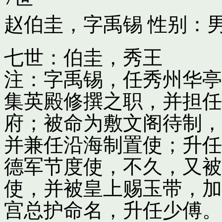
赵伯圭，字禹锡
性别：男
七世：伯圭，秀王
注：字禹锡，任秀州华亭
集英殿修撰之职，并担任
府；被命为敷文阁待制，
并兼任沿海制置使；升任
德军节度使，不久，又被
使，并被皇上赐玉带，加
宫总护命名，升任少傅。