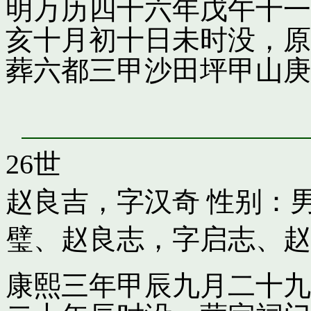
明万历四十六年戊午十一
亥十月初十日未时没，原
葬六都三甲沙田坪甲山庚
26世
赵良吉，字汉奇
性别：男
璧
、
赵良志，字启志
、
赵
康熙三年甲辰九月二十九