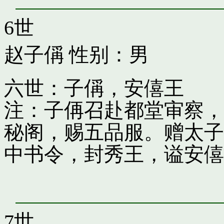
6世
赵子偁
性别：男
六世：子偁，安僖王
注：子侢召赴都堂审察，
秘阁，赐五品服。赠太子
中书令，封秀王，谥安僖
7世