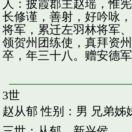
人：披霞郡主赵瑶，惟宪
长修谨，善射，好吟咏，
将军，累迁左羽林将军、
领贺州团练使，真拜资州
卒，年三十八。赠安德军
3世
赵从郁
性别：男 兄弟姊
三世：从郁，新兴侯