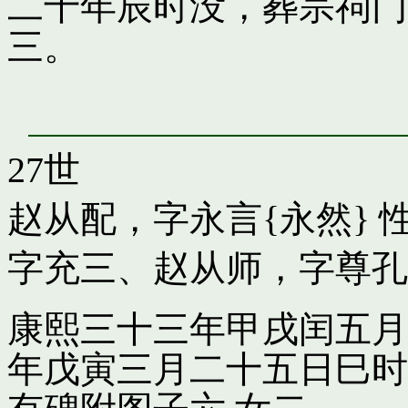
二十年辰时没，葬宗祠门
三。
27世
赵从配，字永言{永然}
性
字充三
、
赵从师，字尊孔
康熙三十三年甲戌闰五月
年戊寅三月二十五日巳时