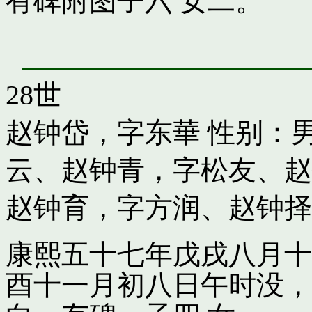
有碑附图子六 女二。
28世
赵钟岱，字东華
性别：男
云
、
赵钟青，字松友
、
赵
赵钟育，字方润
、
赵钟择
康熙五十七年戊戌八月十
酉十一月初八日午时没，