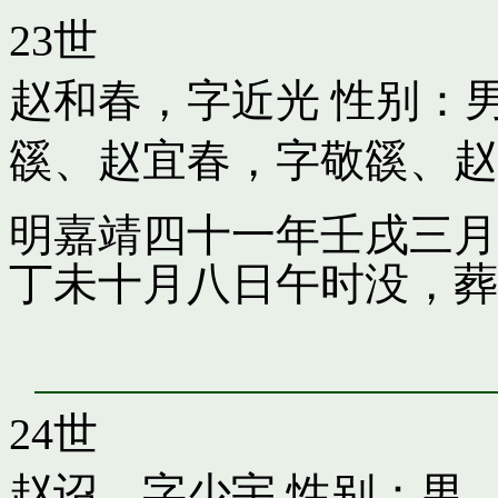
23世
赵和春，字近光
性别：男
豀
、
赵宜春，字敬豀
、
赵
明嘉靖四十一年壬戌三月
丁未十月八日午时没，葬
24世
赵诏，字少宇
性别：男