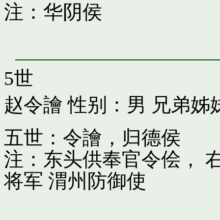
注：华阴侯
5世
赵令譮
性别：男 兄弟姊
五世：令譮，归德侯
注：东头供奉官令侩， 
将军 渭州防御使