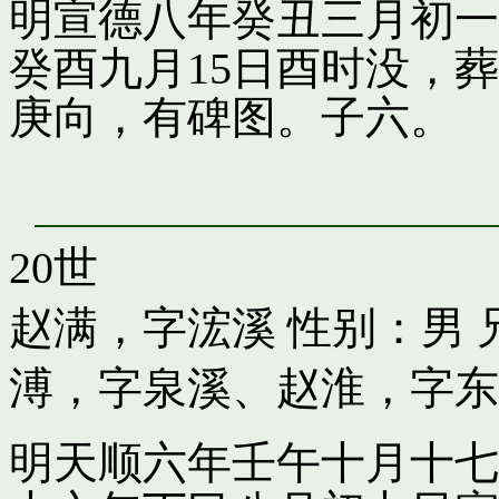
明宣德八年癸丑三月初一
癸酉九月15日酉时没，
庚向，有碑图。子六。
20世
赵满，字浤溪
性别：男 
溥，字泉溪
、
赵淮，字东
明天顺六年壬午十月十七