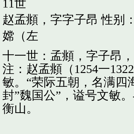
11世
赵孟頫，字字子昂
性别：
嫦（左
十一世：孟頫，字子昂，
注：赵孟頫（1254一13
敏。“荣际五朝，名满四
封”魏国公”，谥号文敏
衡山。