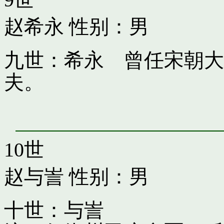
赵希永
性别：男
九世：希永 曾任宋朝大
夫。
10世
赵与訔
性别：男
十世：与訔