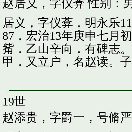
赵居义，字仪葊
性别：男
居义，字仪葊，明永乐1
87，宏治13年庚申七
觜，乙山辛向，有碑志。
甲，又立户，名赵读。子
19世
赵添贵，字爵一，号脩严