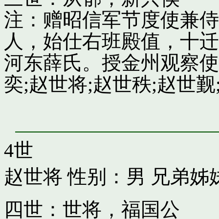
注：赠昭信军节度使兼侍
人，始仕右班殿值，十迁
河东薛氏。授金州观察使
奕;赵世将;赵世秩;赵世觐;
4世
赵世将
性别：男 兄弟姊
四世：世将，福国公