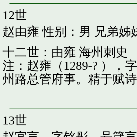
12世
赵由雍
性别：男 兄弟姊
十二世：由雍 海州刺史
注：赵雍（1289-? 
州路总管府事。精于赋诗
13世
赵宜言，字铭彤，号箴言