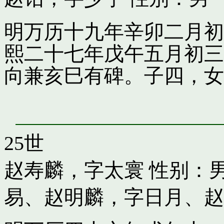
明万历十九年辛卯二月初
熙二十七年戊午五月初三
向兼亥巳有碑。子四，女
25世
赵寿麟，字太寰
性别：男
易
、
赵明麟，字日月
、
赵