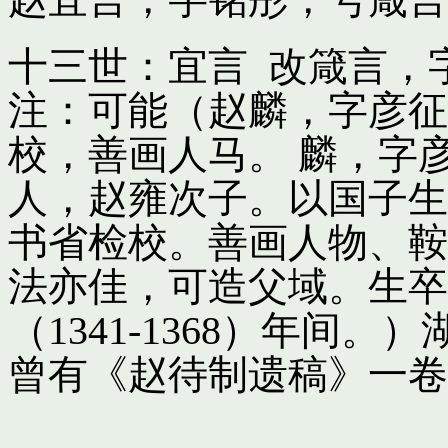
十三世：宜言 改箴言，
注：可能（赵麟，字彦征
校，善画人马。 麟，字
人，赵雍次子。以国子生
书省检校。善画人物、鞍
法亦佳，可造父域。生卒
（1341-1368）年间
曾有《赵待制遗稿》一卷