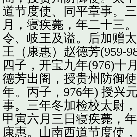
道节度使、同平章事。三
月，寝疾薨，年二十三。
令、岐王及谥。后加赠太
王（康惠）赵德芳(959-
四子，开宝九年(976)
德芳出阁，授贵州防御使
年。丙子，976年) 授
事。三年冬加检校太尉，
甲寅六月三日寝疾薨，年
康惠。山南西道节度使，