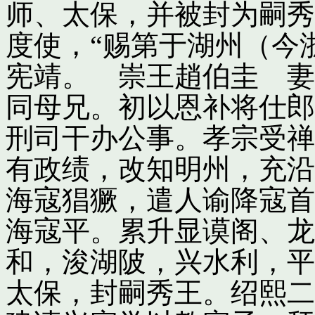
师、太保，并被封为嗣秀
度使，“赐第于湖州（今
宪靖。 崇王趙伯圭 妻
同母兄。初以恩补将仕郎
刑司干办公事。孝宗受禅
有政绩，改知明州，充沿
海寇猖獗，遣人谕降寇首
海寇平。累升显谟阁、龙
和，浚湖陂，兴水利，平
太保，封嗣秀王。绍熙二