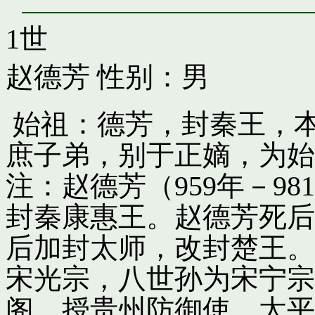
1世
赵德芳
性别：男
始祖：德芳，封秦王，
庶子弟，别于正嫡，为始
注：赵德芳（959年－9
封秦康惠王。赵德芳死后
后加封太师，改封楚王。
宋光宗，八世孙为宋宁宗
阁，授贵州防御使。太平