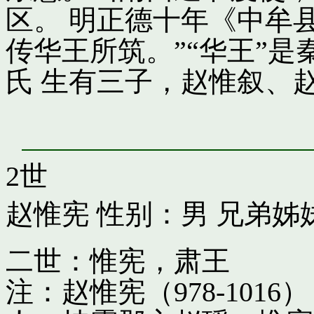
区。 明正德十年《中牟
传华王所筑。”“华王”
氏 生有三子，赵惟叙、
2世
赵惟宪
性别：男 兄弟姊
二世：惟宪，肃王
注：赵惟宪（978-10