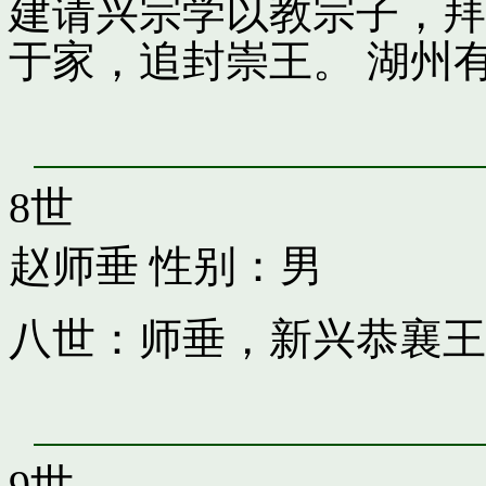
建请兴宗学以教宗子，拜
于家，追封崇王。 湖州
8世
赵师垂
性别：男
八世：师垂，新兴恭襄王
9世