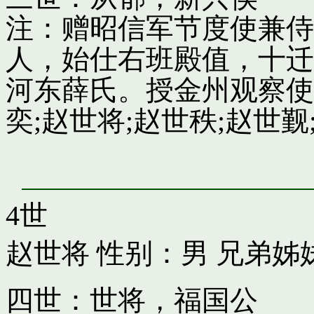
注：赠昭信军节度使兼侍
人，始仕右班殿值，十迁
河东薛氏。授金州观察使
奕;赵世将;赵世秩;赵世觐;
4世
赵世将
性别：男 兄弟姊
四世：世将，福国公