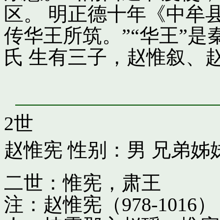
区。 明正德十年《中牟
传华王所筑。”“华王”
氏 生有三子，赵惟叙、
2世
赵惟宪
性别：男 兄弟姊
二世：惟宪，肃王
注：赵惟宪（978-10