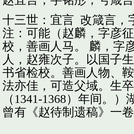
十三世：宜言 改箴言，
注：可能（赵麟，字彦征
校，善画人马。 麟，字
人，赵雍次子。以国子生
书省检校。善画人物、鞍
法亦佳，可造父域。生卒
（1341-1368）年间
曾有《赵待制遗稿》一卷