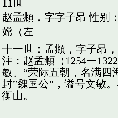
11世
赵孟頫，字字子昂
性别：
嫦（左
十一世：孟頫，字子昂，
注：赵孟頫（1254一13
敏。“荣际五朝，名满四
封”魏国公”，谥号文敏
衡山。