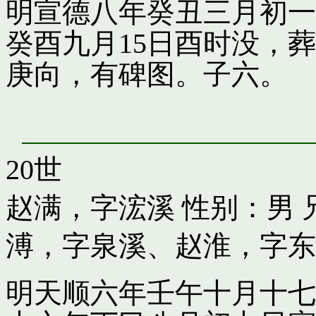
明宣德八年癸丑三月初一
癸酉九月15日酉时没，
庚向，有碑图。子六。
20世
赵满，字浤溪
性别：男 
溥，字泉溪
、
赵淮，字东
明天顺六年壬午十月十七