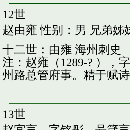
12世
赵由雍
性别：男 兄弟姊
十二世：由雍 海州刺史
注：赵雍（1289-? 
州路总管府事。精于赋诗
13世
赵宜言，字铭彤，号箴言