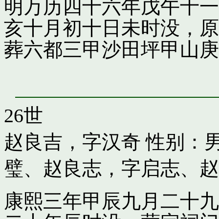
明万历四十六年戊午十一
亥十月初十日未时没，原
葬六都三甲沙田坪甲山庚
26世
赵良吉，字汉奇
性别：男
璧
、
赵良志，字启志
、
赵
康熙三年甲辰九月二十九