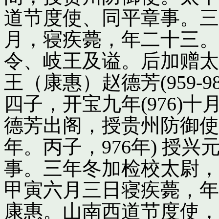
道节度使、同平章事。三
月，寝疾薨，年二十三。
令、岐王及谥。后加赠太
王（康惠）赵德芳(959-
四子，开宝九年(976)
德芳出阁，授贵州防御使
年。丙子，976年) 授
事。三年冬加检校太尉，
甲寅六月三日寝疾薨，年
康惠。山南西道节度使，