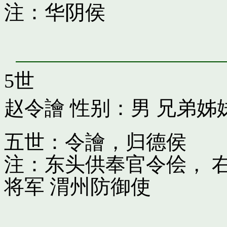
注：华阴侯
5世
赵令譮
性别：男 兄弟姊
五世：令譮，归德侯
注：东头供奉官令侩， 
将军 渭州防御使