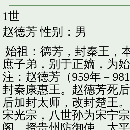
1世
赵德芳
性别：男
始祖：德芳，封秦王，
庶子弟，别于正嫡，为始
注：赵德芳（959年－9
封秦康惠王。赵德芳死后
后加封太师，改封楚王。
宋光宗，八世孙为宋宁宗
阁，授贵州防御使。太平