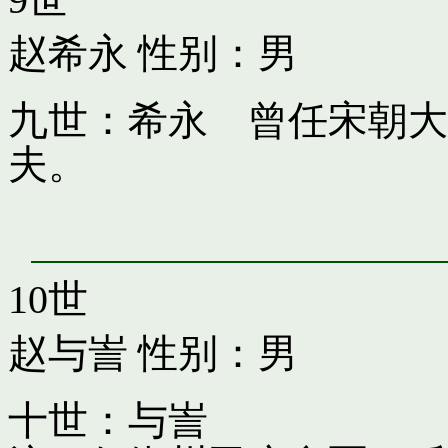
赵希永
性别：男
九世：希永 曾任宋朝大
夫。
10世
赵与訔
性别：男
十世：与訔