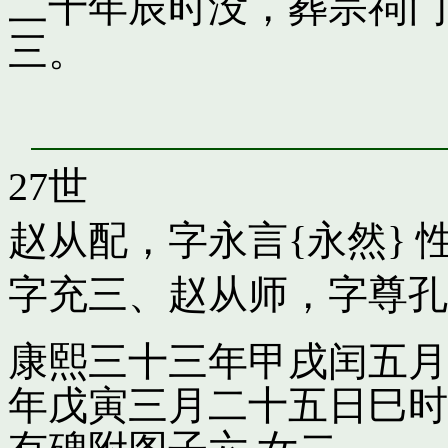
二十年辰时没，葬宗祠门
三。
27世
赵从配，字永言{永然}
性
字充三
、
赵从师，字尊孔
康熙三十三年甲戌闰五月
年戊寅三月二十五日巳时