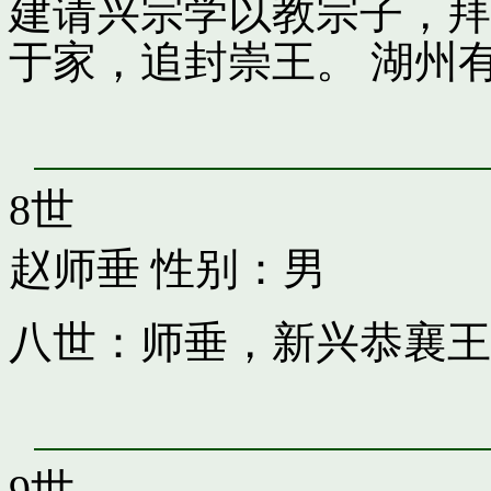
建请兴宗学以教宗子，拜
于家，追封崇王。 湖州
8世
赵师垂
性别：男
八世：师垂，新兴恭襄王
9世