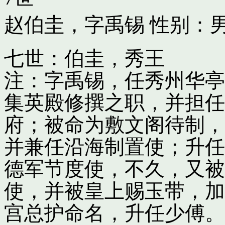
赵伯圭，字禹锡
性别：男
七世：伯圭，秀王
注：字禹锡，任秀州华亭
集英殿修撰之职，并担任
府；被命为敷文阁待制，
并兼任沿海制置使；升任
德军节度使，不久，又被
使，并被皇上赐玉带，加
宫总护命名，升任少傅。