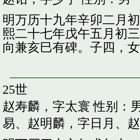
明万历十九年辛卯二月初
熙二十七年戊午五月初三
向兼亥巳有碑。子四，女
25世
赵寿麟，字太寰
性别：男
易
、
赵明麟，字日月
、
赵