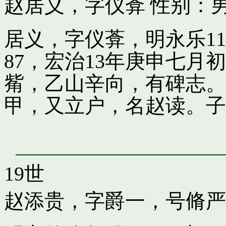
赵居义，字仪葊
性别：男
居义，字仪葊，明永乐1
87，宏治13年庚申七
觜，乙山辛向，有碑志。
甲，又立户，名赵读。子
19世
赵添贵，字爵一，号脩严