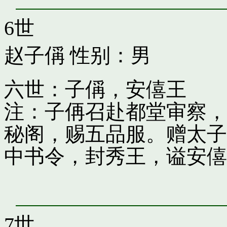
6世
赵子偁
性别：男
六世：子偁，安僖王
注：子侢召赴都堂审察，
秘阁，赐五品服。赠太子
中书令，封秀王，谥安僖
7世