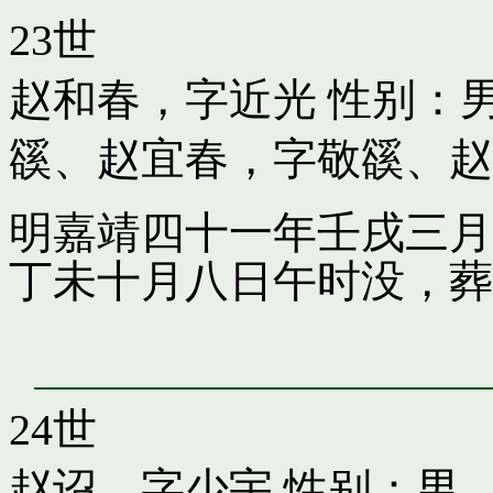
23世
赵和春，字近光
性别：男
豀
、
赵宜春，字敬豀
、
赵
明嘉靖四十一年壬戌三月
丁未十月八日午时没，葬
24世
赵诏，字少宇
性别：男