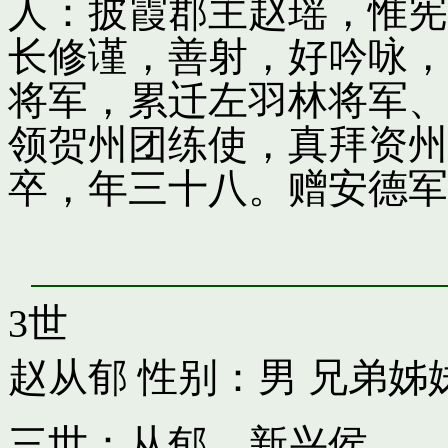
人：披霞郡主赵瑶，惟宪
长修谨，善射，好吟咏，
将军，累迁左羽林将军、
领贺州团练使，真拜资州
卒，年三十八。赠安德军
3世
赵从郁
性别：男 兄弟姊
三世：从郁，新兴侯