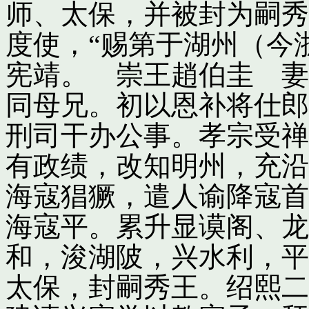
师、太保，并被封为嗣秀
度使，“赐第于湖州（今
宪靖。 崇王趙伯圭 妻
同母兄。初以恩补将仕郎
刑司干办公事。孝宗受禅
有政绩，改知明州，充沿
海寇猖獗，遣人谕降寇首
海寇平。累升显谟阁、龙
和，浚湖陂，兴水利，平
太保，封嗣秀王。绍熙二