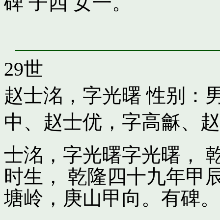
碑 子四 女一。
29世
赵士洺，字光曙
性别：男
中
、
赵士优，字高龢
、
赵
士洺，字光曙字光曙， 
时生， 乾隆四十九年甲
塘岭，庚山甲向。有碑。