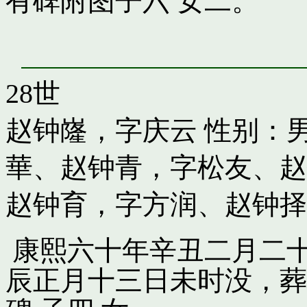
有碑附图子六 女二。
28世
赵钟嶐，字庆云
性别：男
華
、
赵钟青，字松友
、
赵
赵钟育，字方润
、
赵钟择
康熙六十年辛丑二月二十
辰正月十三日未时没，葬