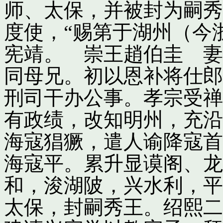
师、太保，并被封为嗣秀
度使，“赐第于湖州（今
宪靖。 崇王趙伯圭 妻
同母兄。初以恩补将仕郎
刑司干办公事。孝宗受禅
有政绩，改知明州，充沿
海寇猖獗，遣人谕降寇首
海寇平。累升显谟阁、龙
和，浚湖陂，兴水利，平
太保，封嗣秀王。绍熙二