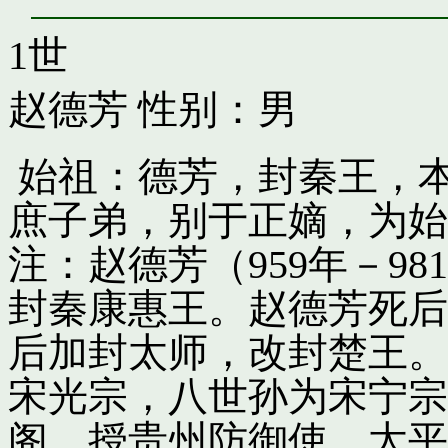
1世
赵德芳
性别：男
始祖：德芳，封秦王，
庶子弟，别于正嫡，为始
注：赵德芳（959年－9
封秦康惠王。赵德芳死后
后加封太师，改封楚王。
宋光宗，八世孙为宋宁宗
阁，授贵州防御使。太平