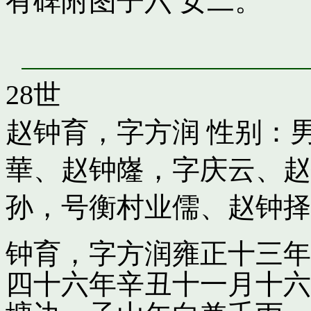
有碑附图子六 女二。
28世
赵钟育，字方润
性别：男
華
、
赵钟嶐，字庆云
、
赵
孙，号衡村业儒
、
赵钟择
钟育，字方润雍正十三年
四十六年辛丑十一月十六