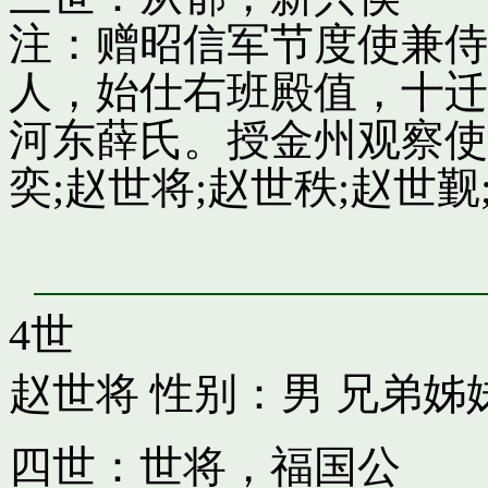
注：赠昭信军节度使兼侍
人，始仕右班殿值，十迁
河东薛氏。授金州观察使
奕;赵世将;赵世秩;赵世觐;
4世
赵世将
性别：男 兄弟姊
四世：世将，福国公