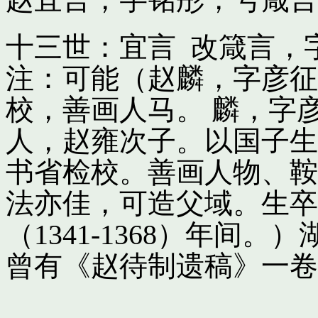
十三世：宜言 改箴言，
注：可能（赵麟，字彦征
校，善画人马。 麟，字
人，赵雍次子。以国子生
书省检校。善画人物、鞍
法亦佳，可造父域。生卒
（1341-1368）年间
曾有《赵待制遗稿》一卷