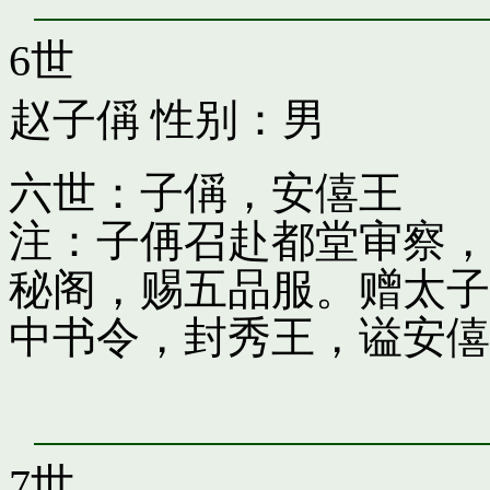
6世
赵子偁
性别：男
六世：子偁，安僖王
注：子侢召赴都堂审察，
秘阁，赐五品服。赠太子
中书令，封秀王，谥安僖
7世