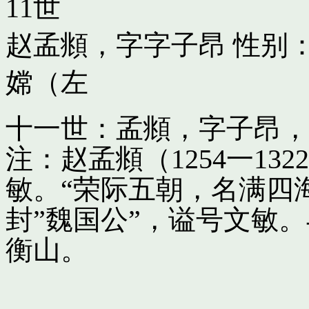
11世
赵孟頫，字字子昂
性别：
嫦（左
十一世：孟頫，字子昂，
注：赵孟頫（1254一13
敏。“荣际五朝，名满四
封”魏国公”，谥号文敏
衡山。