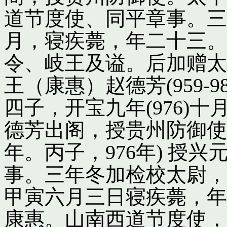
道节度使、同平章事。三
月，寝疾薨，年二十三。
令、岐王及谥。后加赠太
王（康惠）赵德芳(959-
四子，开宝九年(976)
德芳出阁，授贵州防御使
年。丙子，976年) 授
事。三年冬加检校太尉，
甲寅六月三日寝疾薨，年
康惠。山南西道节度使，