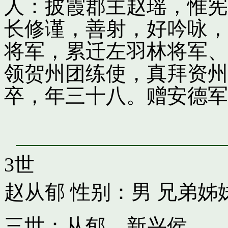
人：披霞郡主赵瑶，惟宪
长修谨，善射，好吟咏，
将军，累迁左羽林将军、
领贺州团练使，真拜资州
卒，年三十八。赠安德军
3世
赵从郁
性别：男 兄弟姊
三世：从郁，新兴侯