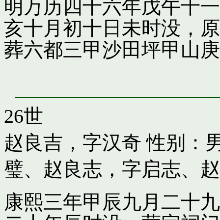
明万历四十六年戊午十一
亥十月初十日未时没，原
葬六都三甲沙田坪甲山庚
26世
赵良吉，字汉奇
性别：男
璧
、
赵良志，字启志
、
赵
康熙三年甲辰九月二十九