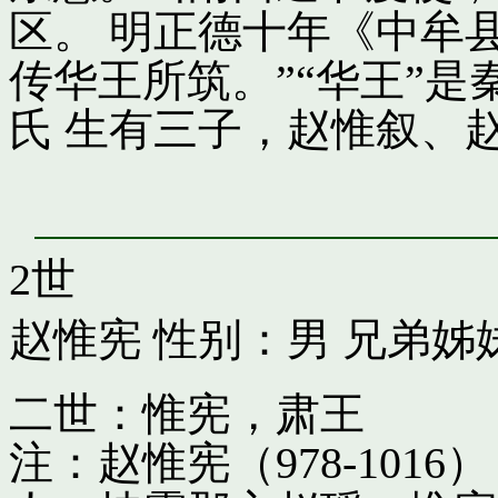
区。 明正德十年《中牟
传华王所筑。”“华王”
氏 生有三子，赵惟叙、
2世
赵惟宪
性别：男 兄弟姊
二世：惟宪，肃王
注：赵惟宪（978-10