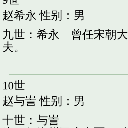
赵希永
性别：男
九世：希永 曾任宋朝大
夫。
10世
赵与訔
性别：男
十世：与訔