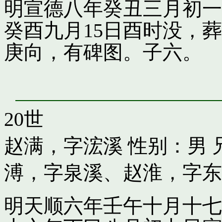
明宣德八年癸丑三月初一
癸酉九月15日酉时没，
庚向，有碑图。子六。
20世
赵满，字浤溪
性别：男 
溥，字泉溪
、
赵淮，字东
明天顺六年壬午十月十七