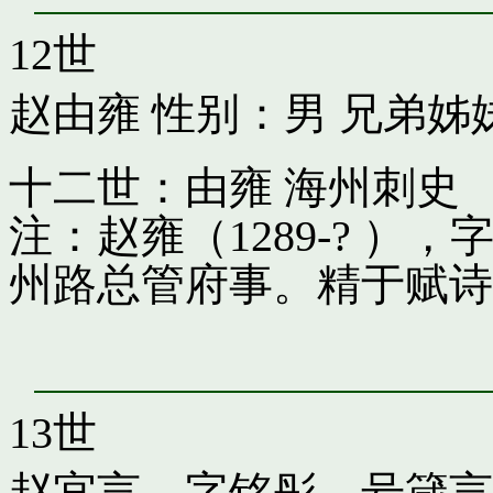
12世
赵由雍
性别：男 兄弟姊
十二世：由雍 海州刺史
注：赵雍（1289-? 
州路总管府事。精于赋诗
13世
赵宜言，字铭彤，号箴言