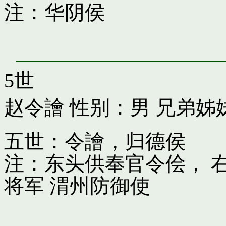
注：华阴侯
5世
赵令譮
性别：男 兄弟姊
五世：令譮，归德侯
注：东头供奉官令侩， 
将军 渭州防御使