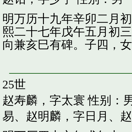
明万历十九年辛卯二月初
熙二十七年戊午五月初三
向兼亥巳有碑。子四，女
25世
赵寿麟，字太寰
性别：男
易
、
赵明麟，字日月
、
赵