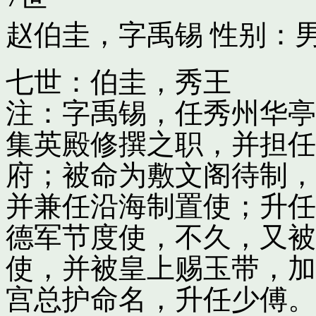
赵伯圭，字禹锡
性别：男
七世：伯圭，秀王
注：字禹锡，任秀州华亭
集英殿修撰之职，并担任
府；被命为敷文阁待制，
并兼任沿海制置使；升任
德军节度使，不久，又被
使，并被皇上赐玉带，加
宫总护命名，升任少傅。