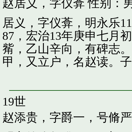
赵居义，字仪葊
性别：男
居义，字仪葊，明永乐1
87，宏治13年庚申七
觜，乙山辛向，有碑志。
甲，又立户，名赵读。子
19世
赵添贵，字爵一，号脩严