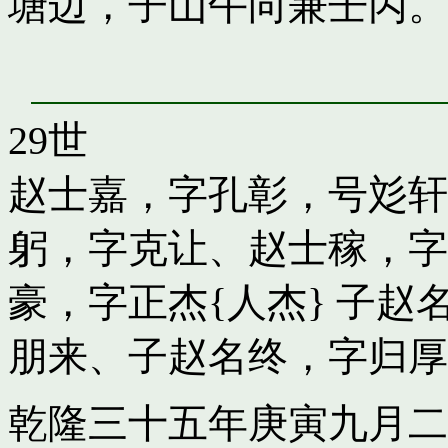
塘边，子山午向兼壬丙。 
29世
赵士嘉，字孔彰，号彣轩
躬，字克让
、
赵士稼，字
豪，字正杰{人杰}
子
赵
朋来
、子
赵名终，字归厚
乾隆三十五年庚寅九月二