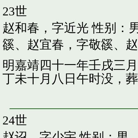
23世
赵和春，字近光
性别：男
豀
、
赵宜春，字敬豀
、
赵
明嘉靖四十一年壬戌三月
丁未十月八日午时没，葬
24世
赵诏，字少宇
性别：男