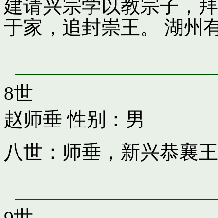
建请兴宗学以教宗子，拜
于家，追封崇王。 湖州
8世
赵师垂
性别：男
八世：师垂，新兴恭襄王
9世