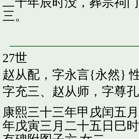
二十年辰时没，葬宗祠门
三。
27世
赵从配，字永言{永然}
性
字充三
、
赵从师，字尊孔
康熙三十三年甲戌闰五月
年戊寅三月二十五日巳时