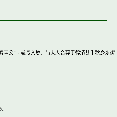
封”魏国公”，谥号文敏。与夫人合葬于德清县千秋乡东衡
卷。