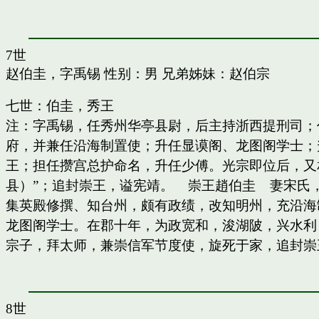
7世
赵伯圭，字禹锡
性别：男 兄弟姊妹：
赵伯宗
七世：伯圭，秀王
注：字禹锡，任秀州华亭县尉，后主持浙西提刑司；
府，并兼任沿海制置使；升任显谟阁、龙图阁学士；
王；担任攒宫总护命名，升任少傅。光宗即位后，又
县）”；追封崇王，谥宪靖。 崇王趙伯圭 妻宋氏
集英殿修撰、知台州，颇有政绩，改知明州，充沿海
龙图阁学士。在郡十年，为政宽和，浚湖陂，兴水利
宗子，拜太师，兼崇信军节度使，旋死于家，追封崇
8世