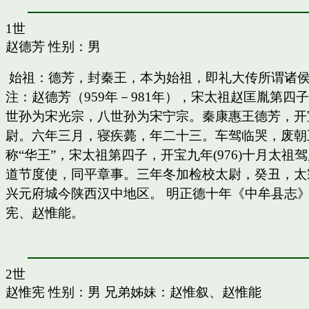
1世
赵德芳
性别：男
始祖：德芳，封秦王，本为始祖，即礼大传所谓诸
注：赵德芳（959年－981年），宋太祖赵匡胤第
世孙为宋光宗，八世孙为宋宁宗。秦康惠王德芳，开
尉。六年三月，寝疾薨，年二十三。车驾临哭，废朝五
称“华王”，宋太祖第四子，开宝九年(976)十月太
道节度使，同平章事。三年冬加检校太尉，癸丑，太
兴元府城今陕西汉中地区。 明正德十年《中牟县志》
宪、赵惟能。
2世
赵惟宪
性别：男 兄弟姊妹：
赵惟叙
、
赵惟能