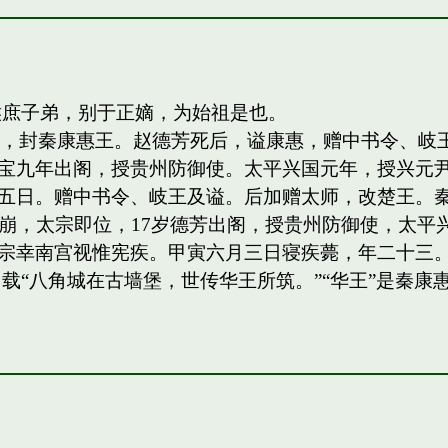
侯庶子弟，别于正嫡，为始祖是也。
四子，封秦康惠王。赵德芳死后，谥康惠，赠中书令、
宝九年出阁，授贵州防御使。太平兴国元年，授兴元
日。赠中书令、岐王及谥。后加赠太师，改楚王。秦王，岐
祖驾崩，太宗即位，17岁德芳出阁，授贵州防御使，太平兴
宗幸南宫视惟宪疾。甲寅六月三日寝疾薨，年二十三。
载“八角城在古墙堡，世传华王所筑。”“华王”是秦康