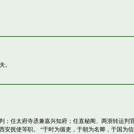
夫。
判；任太府寺丞兼嘉兴知府；任直秘阁、两浙转运判
西安抚使等职。 “于时为循吏，于朝为名卿，于国为信