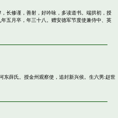
纵肆，长修谨，善射，好吟咏，多读道书。端拱初，授
九年五月卒，年三十八。赠安德军节度使兼侍中、英
河东薛氏。授金州观察使，追封新兴侯。生六男:赵世