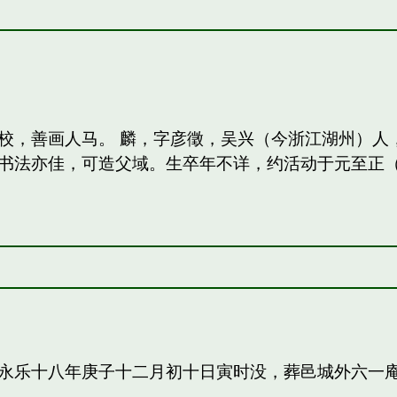
校，善画人马。 麟，字彦徵，吴兴（今浙江湖州）人
法亦佳，可造父域。生卒年不详，约活动于元至正（13
永乐十八年庚子十二月初十日寅时没，葬邑城外六一