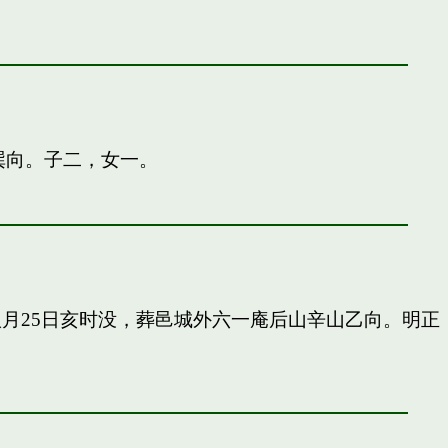
巽向。子二，女一。
申八月25日亥时没，葬邑城外六一庵后山辛山乙向。明正