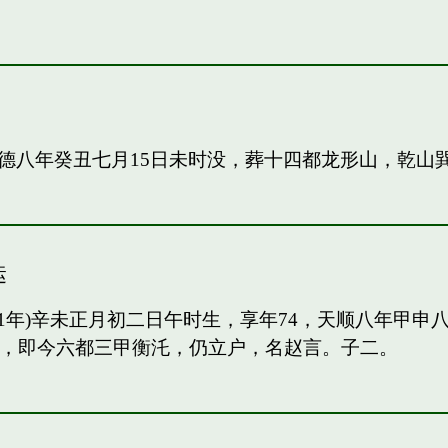
德八年癸丑七月15日未时没，葬十四都龙形山，乾山
运
91年)辛未正月初二日午时生，享年74，天顺八年甲
甲，即今六都三甲衡汑，仍立户，名赵言。子二。