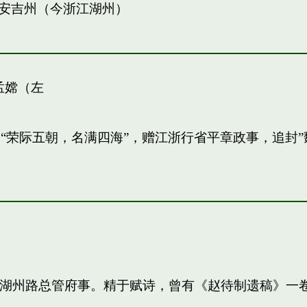
安吉州（今浙江湖州）
孟嫦（左
敏。“荣际五朝，名满四海”，赠江浙行省平章政事，追
知，湖州路总管府事。精于赋诗，曾有《赵待制遗稿》一