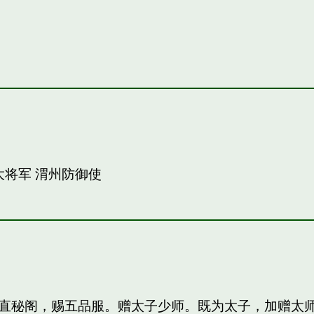
大将军 渭州防御使
直秘阁，赐五品服。赠太子少师。既为太子，加赠太