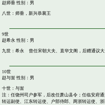
赵师垂
性别：男
八世：师垂，新兴恭襄王
9世
赵希永
性别：男
九世：希永 曾任宋朝大夫、直华文阁，后赠通议大
10世
赵与訔
性别：男
十世：与訔
注：任饶州司户参军，后改任萧山县令；任临安府通
转运副使、江东转运使、户部侍郎、两浙转运使、浙