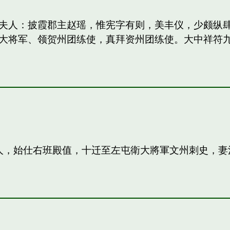
妻：和夫人：披霞郡主赵瑶，惟宪字有则，美丰仪，少颇
大将军、领贺州团练使，真拜资州团练使。大中祥符
夫人，始仕右班殿值，十迁至左屯衛大將軍文州刺史，妻