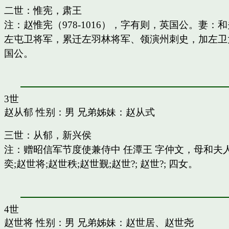
二世：惟宪，肃王
注：赵惟宪（978-1016），字有则，英国公。
左屯卫将军，累迁左羽林将军、领演州刺史，加左卫
国公。
3世
赵从郁
性别：男 兄弟姊妹：
赵从式
三世：从郁，新兴侯
注：赠昭信军节度使兼侍中 任潭王 字仲文，母和
奕;赵世将;赵世秩;赵世觐;赵世?; 赵世?; 四女。
4世
赵世将
性别：男 兄弟姊妹：
赵世居
、
赵世尧