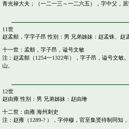
青光禄大夫；（一二一三～一二六五），字中父，居
11世
赵孟頫，字字子昂
性别：男 兄弟姊妹：
赵孟铢
、
赵
十一世：孟頫，字子昂，谥号文敏
注：赵孟頫（1254一1322年），字子昂，谥号文
山。
12世
赵由雍
性别：男 兄弟姊妹：
赵由璯
十二世：由雍 海州刺史
注：赵雍（1289-? ），字仲穆，官至集贤待制同