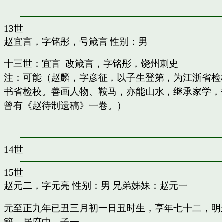
13世
赵宜言，字铭彤，号箴言
性别：男
十三世：宜言 改箴言，字铭彤，饶州刺史
注：可能（赵麟，字彦征，以子生登第，为江浙省检
书省检校。善画人物、鞍马，亦能山水，继承家学，书
曾有《赵待制遗稿》一卷。）
14世
15世
赵元二，字元亮
性别：男 兄弟姊妹：
赵元一
元至正九年已丑三月初一日丑时生，享年七十二，明
籍，居府中。子一。