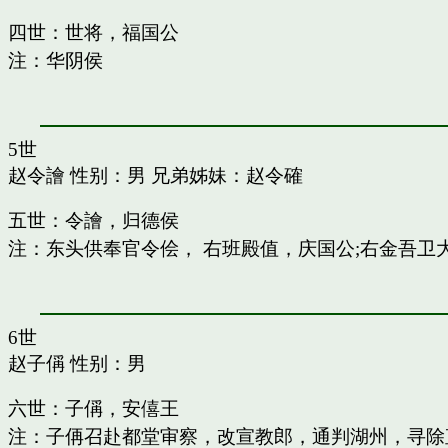
四世：世将，福国公
注：华阴侯
5世
赵令譮
性别：男 兄弟姊妹：
赵令確
五世：令譮，归德侯
注：东头供奉官令侩， 右班殿值，庆国公;右金吾卫
6世
赵子偁
性别：男
六世：子偁，安僖王
注：子侢召赴都堂审察，改宣教郎，通判湖州，寻除