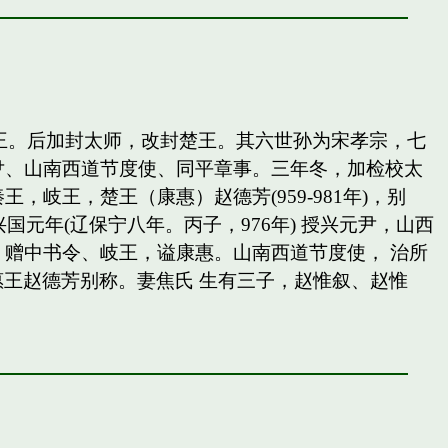
岐王。后加封太师，改封楚王。其六世孙为宋孝宗，七
尹、山南西道节度使、同平章事。三年冬，加检校太
王，楚王（康惠）赵德芳(959-981年)，别
国元年(辽保宁八年。丙子，976年) 授兴元尹，山西
赠中书令、岐王，谥康惠。山南西道节度使， 治所
惠王赵德芳别称。妻焦氏 生有三子，赵惟叙、赵惟