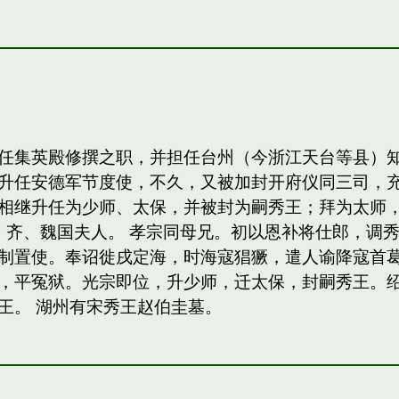
任集英殿修撰之职，并担任台州（今浙江天台等县）
升任安德军节度使，不久，又被加封开府仪同三司，
相继升任为少师、太保，并被封为嗣秀王；拜为太师，
，齐、魏国夫人。 孝宗同母兄。初以恩补将仕郎，调
制置使。奉诏徙戌定海，时海寇猖獗，遣人谕降寇首
，平冤狱。光宗即位，升少师，迁太保，封嗣秀王。绍熙
王。 湖州有宋秀王赵伯圭墓。