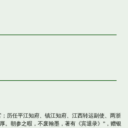
官；历任平江知府、镇江知府、江西转运副使、两浙
厚。朝参之暇，不废翰墨，著有《宾退录》”，赠银