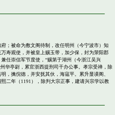
知府；被命为敷文阁待制，改任明州（今宁波市）知
充万寿观使，并被皇上赐玉带，加少保，封为荥阳郡
兼任崇信军节度使，“赐第于湖州（今浙江吴兴
秀州华亭尉，累官浙西提刑司干办公事。孝宗受禅，除
葛明，擒倪德，并安抚其伙，海寇平。累升显谟阁、
二年（1191），除判大宗正事，建请兴宗学以教