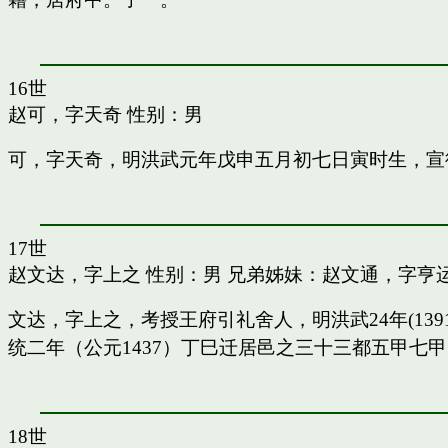
16世
赵可，字天奇
性别：男
可，字天奇，明洪武元年戊申五月初七日寅时生，宣
17世
赵文达，字上之
性别：男 兄弟姊妹：
赵文通，字亨
文达，字上之，考授王府引礼舍人，明洪武24年(13
统二年（公元1437）丁巳迁居邑之三十三都五甲七
18世