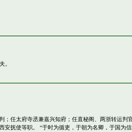
夫。
判；任太府寺丞兼嘉兴知府；任直秘阁、两浙转运判
西安抚使等职。 “于时为循吏，于朝为名卿，于国为信