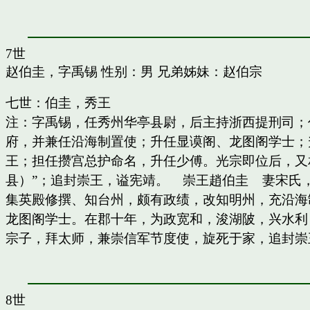
7世
赵伯圭，字禹锡
性别：男 兄弟姊妹：
赵伯宗
七世：伯圭，秀王
注：字禹锡，任秀州华亭县尉，后主持浙西提刑司；
府，并兼任沿海制置使；升任显谟阁、龙图阁学士；
王；担任攒宫总护命名，升任少傅。光宗即位后，又
县）”；追封崇王，谥宪靖。 崇王趙伯圭 妻宋氏
集英殿修撰、知台州，颇有政绩，改知明州，充沿海
龙图阁学士。在郡十年，为政宽和，浚湖陂，兴水利
宗子，拜太师，兼崇信军节度使，旋死于家，追封崇
8世