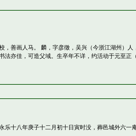
校，善画人马。 麟，字彦徵，吴兴（今浙江湖州）人
法亦佳，可造父域。生卒年不详，约活动于元至正（13
永乐十八年庚子十二月初十日寅时没，葬邑城外六一