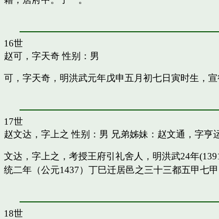
16世
赵可，字天奇
性别：男
可，字天奇，明洪武元年戊申五月初七日寅时生，宣
17世
赵文达，字上之
性别：男 兄弟姊妹：
赵文通，字亨
文达，字上之，考授王府引礼舍人，明洪武24年(13
统二年（公元1437）丁巳迁居邑之三十三都五甲七
18世