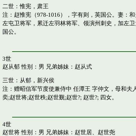
二世：惟宪，肃王
注：赵惟宪（978-1016），字有则，英国公。
左屯卫将军，累迁左羽林将军、领演州刺史，加左卫
国公。
3世
赵从郁
性别：男 兄弟姊妹：
赵从式
三世：从郁，新兴侯
注：赠昭信军节度使兼侍中 任潭王 字仲文，母和
奕;赵世将;赵世秩;赵世觐;赵世?; 赵世?; 四女。
4世
赵世将
性别：男 兄弟姊妹：
赵世居
、
赵世尧