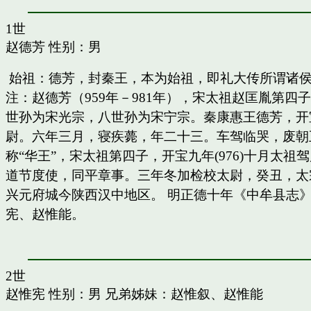
1世
赵德芳
性别：男
始祖：德芳，封秦王，本为始祖，即礼大传所谓诸
注：赵德芳（959年－981年），宋太祖赵匡胤第
世孙为宋光宗，八世孙为宋宁宗。秦康惠王德芳，开
尉。六年三月，寝疾薨，年二十三。车驾临哭，废朝五
称“华王”，宋太祖第四子，开宝九年(976)十月太
道节度使，同平章事。三年冬加检校太尉，癸丑，太
兴元府城今陕西汉中地区。 明正德十年《中牟县志》
宪、赵惟能。
2世
赵惟宪
性别：男 兄弟姊妹：
赵惟叙
、
赵惟能