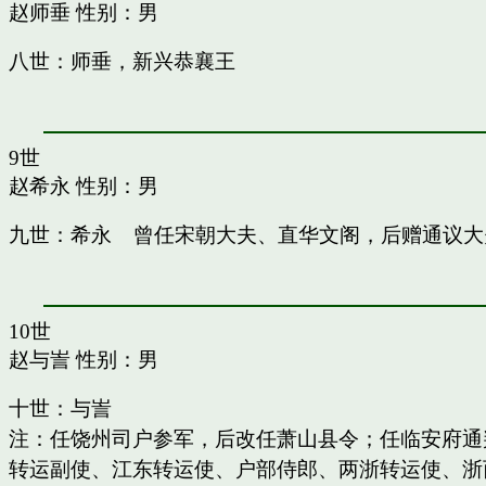
赵师垂
性别：男
八世：师垂，新兴恭襄王
9世
赵希永
性别：男
九世：希永 曾任宋朝大夫、直华文阁，后赠通议大
10世
赵与訔
性别：男
十世：与訔
注：任饶州司户参军，后改任萧山县令；任临安府通
转运副使、江东转运使、户部侍郎、两浙转运使、浙