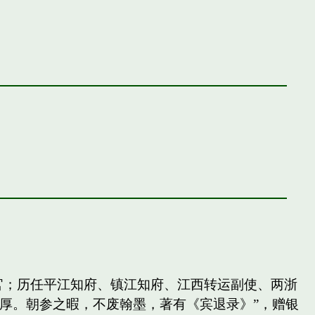
官；历任平江知府、镇江知府、江西转运副使、两浙
厚。朝参之暇，不废翰墨，著有《宾退录》”，赠银