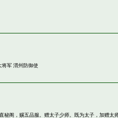
大将军 渭州防御使
直秘阁，赐五品服。赠太子少师。既为太子，加赠太