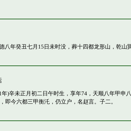
德八年癸丑七月15日未时没，葬十四都龙形山，乾山
运
91年)辛未正月初二日午时生，享年74，天顺八年甲
甲，即今六都三甲衡汑，仍立户，名赵言。子二。