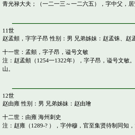
青光禄大夫；（一二一三～一二六五），字中父，居
11世
赵孟頫，字字子昂
性别：男 兄弟姊妹：
赵孟铢
、
赵
十一世：孟頫，字子昂，谥号文敏
注：赵孟頫（1254一1322年），字子昂，谥号文
山。
12世
赵由雍
性别：男 兄弟姊妹：
赵由璯
十二世：由雍 海州刺史
注：赵雍（1289-? ），字仲穆，官至集贤待制同