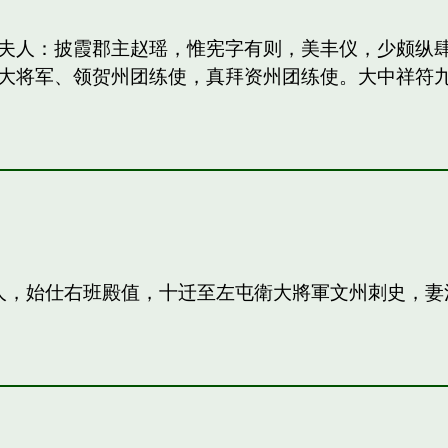
妻：和夫人：披霞郡主赵瑶，惟宪字有则，美丰仪，少颇
大将军、领贺州团练使，真拜资州团练使。大中祥符
夫人，始仕右班殿值，十迁至左屯衛大將軍文州刺史，妻