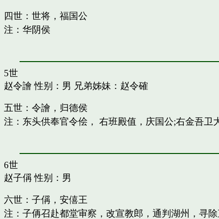
四世：世将，福国公
注：华阴侯
5世
赵令譮
性别：男 兄弟姊妹：
赵令確
五世：令譮，归德侯
注：东头供奉官令侩， 右班殿值，庆国公;右金吾卫
6世
赵子偁
性别：男
六世：子偁，安僖王
注：子侢召赴都堂审察，改宣教郎，通判湖州，寻除