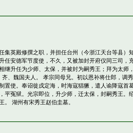
任集英殿修撰之职，并担任台州（今浙江天台等县）
升任安德军节度使，不久，又被加封开府仪同三司，
相继升任为少师、太保，并被封为嗣秀王；拜为太师，
，齐、魏国夫人。 孝宗同母兄。初以恩补将仕郎，调
制置使。奉诏徙戌定海，时海寇猖獗，遣人谕降寇首
，平冤狱。光宗即位，升少师，迁太保，封嗣秀王。绍熙
王。 湖州有宋秀王赵伯圭墓。