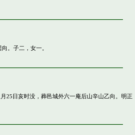
巽向。子二，女一。
申八月25日亥时没，葬邑城外六一庵后山辛山乙向。明正