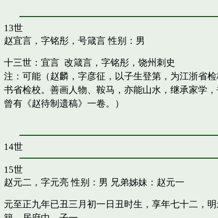
13世
赵宜言，字铭彤，号箴言
性别：男
十三世：宜言 改箴言，字铭彤，饶州刺史
注：可能（赵麟，字彦征，以子生登第，为江浙省检
书省检校。善画人物、鞍马，亦能山水，继承家学，书
曾有《赵待制遗稿》一卷。）
14世
15世
赵元二，字元亮
性别：男 兄弟姊妹：
赵元一
元至正九年已丑三月初一日丑时生，享年七十二，明
籍，居府中。子一。