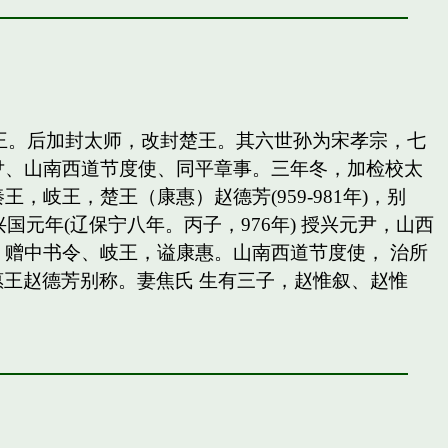
岐王。后加封太师，改封楚王。其六世孙为宋孝宗，七
尹、山南西道节度使、同平章事。三年冬，加检校太
王，楚王（康惠）赵德芳(959-981年)，别
国元年(辽保宁八年。丙子，976年) 授兴元尹，山西
赠中书令、岐王，谥康惠。山南西道节度使， 治所
惠王赵德芳别称。妻焦氏 生有三子，赵惟叙、赵惟