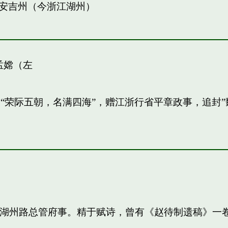
安吉州（今浙江湖州）
孟嫦（左
敏。“荣际五朝，名满四海”，赠江浙行省平章政事，追
知，湖州路总管府事。精于赋诗，曾有《赵待制遗稿》一