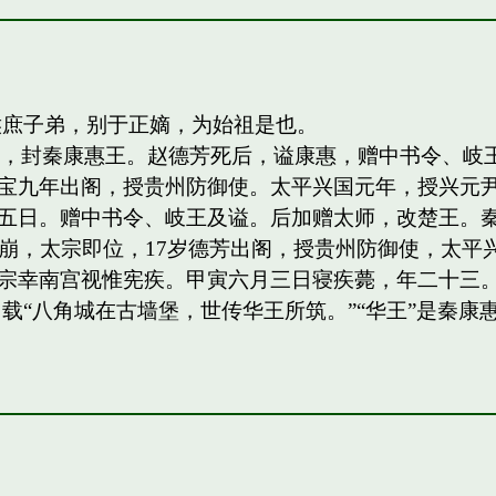
侯庶子弟，别于正嫡，为始祖是也。
四子，封秦康惠王。赵德芳死后，谥康惠，赠中书令、
宝九年出阁，授贵州防御使。太平兴国元年，授兴元
日。赠中书令、岐王及谥。后加赠太师，改楚王。秦王，岐
祖驾崩，太宗即位，17岁德芳出阁，授贵州防御使，太平兴
宗幸南宫视惟宪疾。甲寅六月三日寝疾薨，年二十三。
载“八角城在古墙堡，世传华王所筑。”“华王”是秦康