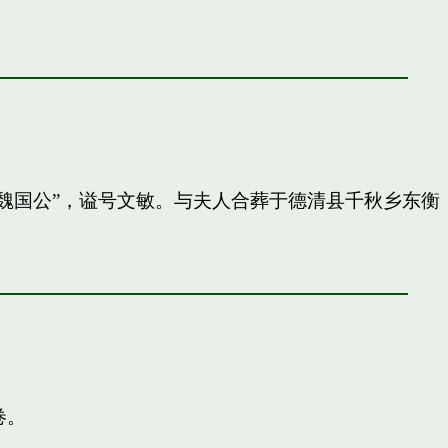
封”魏国公”，谥号文敏。与夫人合葬于德清县千秋乡东衡
卷。