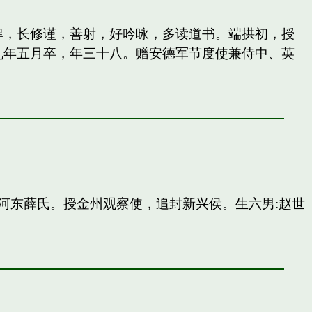
纵肆，长修谨，善射，好吟咏，多读道书。端拱初，授
九年五月卒，年三十八。赠安德军节度使兼侍中、英
河东薛氏。授金州观察使，追封新兴侯。生六男:赵世