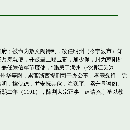
知府；被命为敷文阁待制，改任明州（今宁波市）知
充万寿观使，并被皇上赐玉带，加少保，封为荥阳郡
兼任崇信军节度使，“赐第于湖州（今浙江吴兴
秀州华亭尉，累官浙西提刑司干办公事。孝宗受禅，除
葛明，擒倪德，并安抚其伙，海寇平。累升显谟阁、
二年（1191），除判大宗正事，建请兴宗学以教