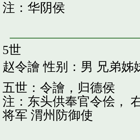
注：华阴侯
5世
赵令譮
性别：男 兄弟姊
五世：令譮，归德侯
注：东头供奉官令侩， 
将军 渭州防御使