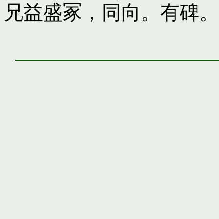
兄益盛冢，同向。有碑。