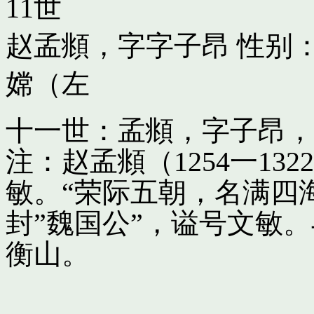
11世
赵孟頫，字字子昂
性别：
嫦（左
十一世：孟頫，字子昂，
注：赵孟頫（1254一13
敏。“荣际五朝，名满四
封”魏国公”，谥号文敏
衡山。