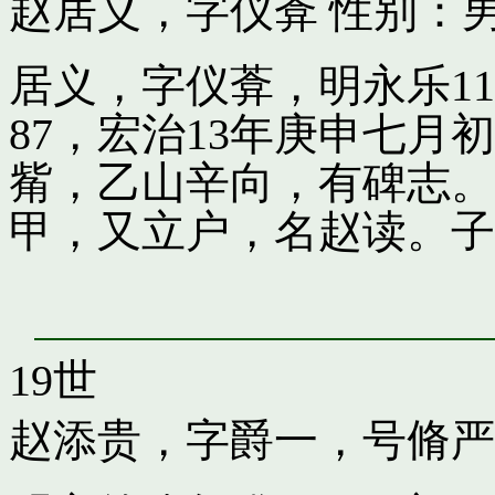
赵居义，字仪葊
性别：男
居义，字仪葊，明永乐1
87，宏治13年庚申七
觜，乙山辛向，有碑志。
甲，又立户，名赵读。子
19世
赵添贵，字爵一，号脩严