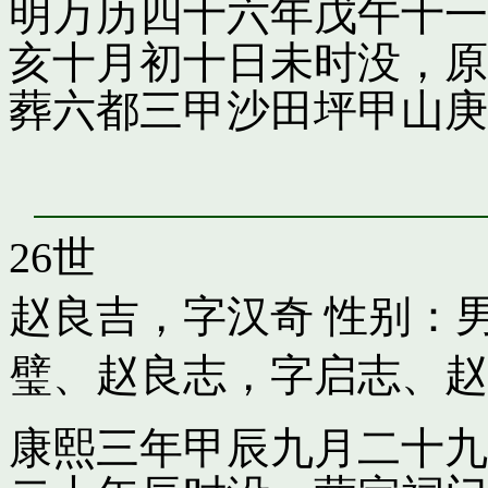
明万历四十六年戊午十一
亥十月初十日未时没，原
葬六都三甲沙田坪甲山庚
26世
赵良吉，字汉奇
性别：男
璧
、
赵良志，字启志
、
赵
康熙三年甲辰九月二十九