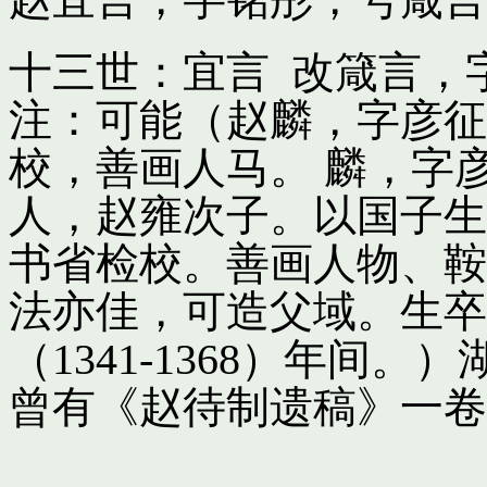
十三世：宜言 改箴言，
注：可能（赵麟，字彦征
校，善画人马。 麟，字
人，赵雍次子。以国子生
书省检校。善画人物、鞍
法亦佳，可造父域。生卒
（1341-1368）年间
曾有《赵待制遗稿》一卷