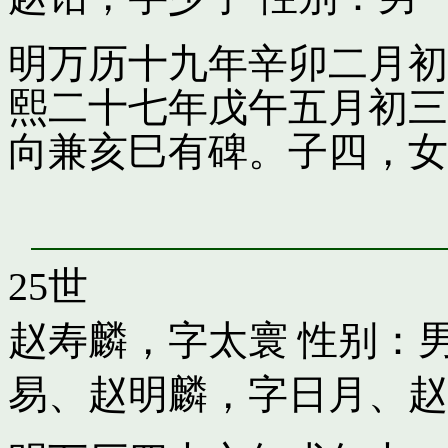
明万历十九年辛卯二月初
熙二十七年戊午五月初三
向兼亥巳有碑。子四，女
25世
赵寿麟，字太寰
性别：男
易
、
赵明麟，字日月
、
赵