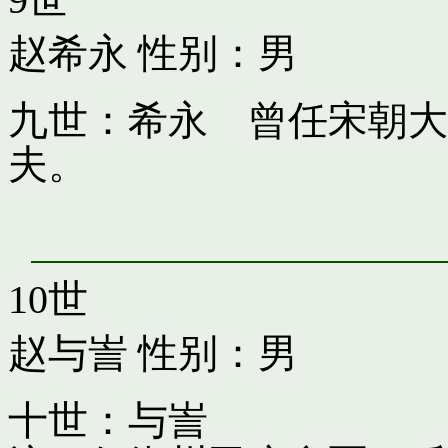
赵希永
性别：男
九世：希永 曾任宋朝大
夫。
10世
赵与訔
性别：男
十世：与訔