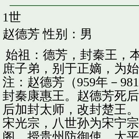
1世
赵德芳
性别：男
始祖：德芳，封秦王，
庶子弟，别于正嫡，为始
注：赵德芳（959年－9
封秦康惠王。赵德芳死后
后加封太师，改封楚王。
宋光宗，八世孙为宋宁宗
阁，授贵州防御使。太平