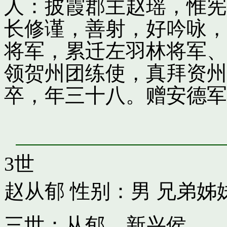
人：披霞郡主赵瑶，惟宪
长修谨，善射，好吟咏，
将军，累迁左羽林将军、
领贺州团练使，真拜资州
卒，年三十八。赠安德军
3世
赵从郁
性别：男 兄弟姊
三世：从郁，新兴侯