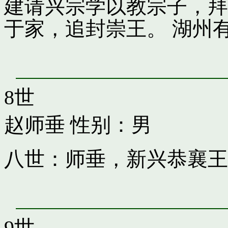
建请兴宗学以教宗子，拜
于家，追封崇王。 湖州
8世
赵师垂
性别：男
八世：师垂，新兴恭襄王
9世