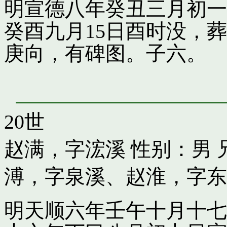
明宣德八年癸丑三月初一
癸酉九月15日酉时没，
庚向，有碑图。子六。
20世
赵满，字浤溪
性别：男 
溥，字泉溪
、
赵淮，字东
明天顺六年壬午十月十七