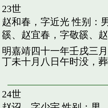
23世
赵和春，字近光
性别：男
豀
、
赵宜春，字敬豀
、
赵
明嘉靖四十一年壬戌三月
丁未十月八日午时没，葬
24世
赵诏，字少宇
性别：男