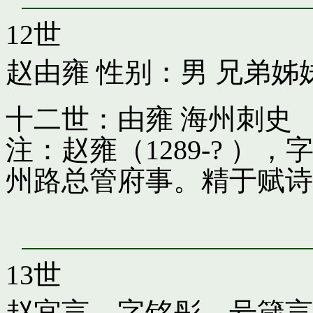
12世
赵由雍
性别：男 兄弟姊
十二世：由雍 海州刺史
注：赵雍（1289-? 
州路总管府事。精于赋诗
13世
赵宜言，字铭彤，号箴言