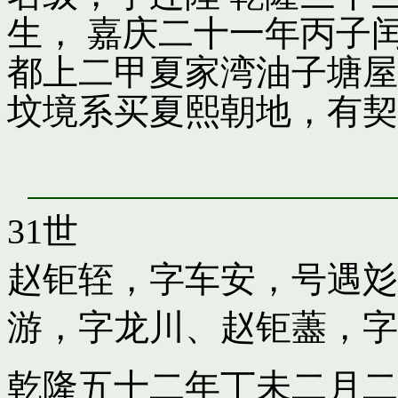
生， 嘉庆二十一年丙子
都上二甲夏家湾油子塘屋
坟境系买夏熙朝地，有契
31世
赵钜轾，字车安，号遇彣
游，字龙川
、
赵钜藎，字
乾隆五十二年丁未二月二