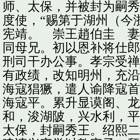
师、太保，并被封为嗣秀
度使，“赐第于湖州（今
宪靖。 崇王趙伯圭 妻
同母兄。初以恩补将仕郎
刑司干办公事。孝宗受禅
有政绩，改知明州，充沿
海寇猖獗，遣人谕降寇首
海寇平。累升显谟阁、龙
和，浚湖陂，兴水利，平
太保，封嗣秀王。绍熙二