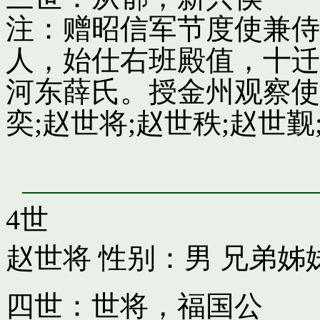
注：赠昭信军节度使兼侍
人，始仕右班殿值，十迁
河东薛氏。授金州观察使
奕;赵世将;赵世秩;赵世觐;
4世
赵世将
性别：男 兄弟姊
四世：世将，福国公