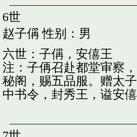
6世
赵子偁
性别：男
六世：子偁，安僖王
注：子侢召赴都堂审察，
秘阁，赐五品服。赠太子
中书令，封秀王，谥安僖
7世