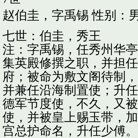
赵伯圭，字禹锡
性别：男
七世：伯圭，秀王
注：字禹锡，任秀州华亭
集英殿修撰之职，并担任
府；被命为敷文阁待制，
并兼任沿海制置使；升任
德军节度使，不久，又被
使，并被皇上赐玉带，加
宫总护命名，升任少傅。