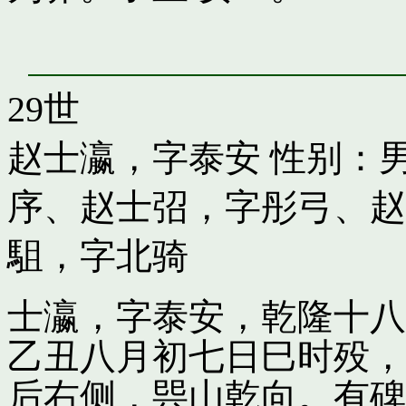
29世
赵士瀛，字泰安
性别：男
序
、
赵士弨，字彤弓
、
赵
駔，字北骑
士瀛，字泰安，乾隆十八
乙丑八月初七日巳时殁，
后右侧，巺山乾向。有碑