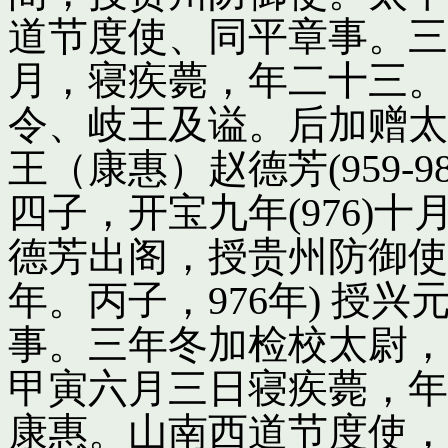
道节度使、同平章事。三
月，寝疾薨，年二十三。
令、岐王及谥。后加赠太
王（康惠）赵德芳(959-
四子，开宝九年(976)
德芳出阁，授贵州防御使
年。丙子，976年) 授
事。三年冬加检校太尉，
甲寅六月三日寝疾薨，年
康惠。山南西道节度使，