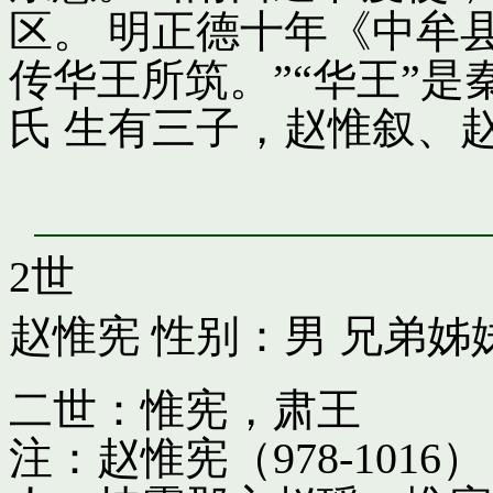
区。 明正德十年《中牟
传华王所筑。”“华王”
氏 生有三子，赵惟叙、
2世
赵惟宪
性别：男 兄弟姊
二世：惟宪，肃王
注：赵惟宪（978-10