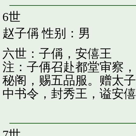
6世
赵子偁
性别：男
六世：子偁，安僖王
注：子侢召赴都堂审察，
秘阁，赐五品服。赠太子
中书令，封秀王，谥安僖
7世