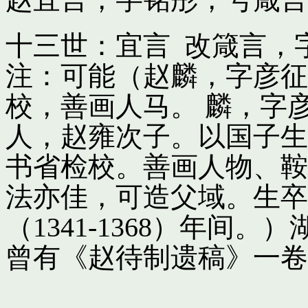
十三世：宜言 改箴言，
注：可能（赵麟，字彦征
校，善画人马。 麟，字
人，赵雍次子。以国子生
书省检校。善画人物、鞍
法亦佳，可造父域。生卒
（1341-1368）年间
曾有《赵待制遗稿》一卷