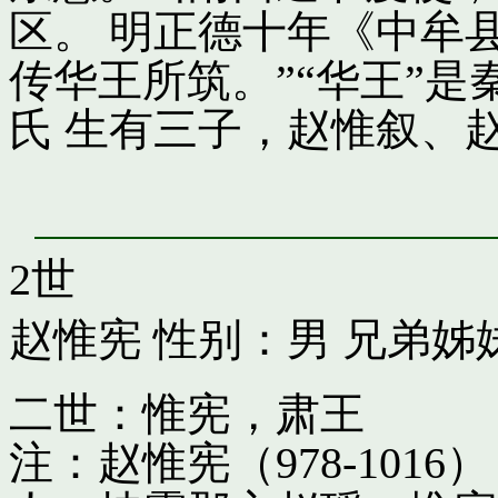
区。 明正德十年《中牟
传华王所筑。”“华王”
氏 生有三子，赵惟叙、
2世
赵惟宪
性别：男 兄弟姊
二世：惟宪，肃王
注：赵惟宪（978-10