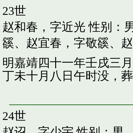
23世
赵和春，字近光
性别：男
豀
、
赵宜春，字敬豀
、
赵
明嘉靖四十一年壬戌三月
丁未十月八日午时没，葬
24世
赵诏，字少宇
性别：男