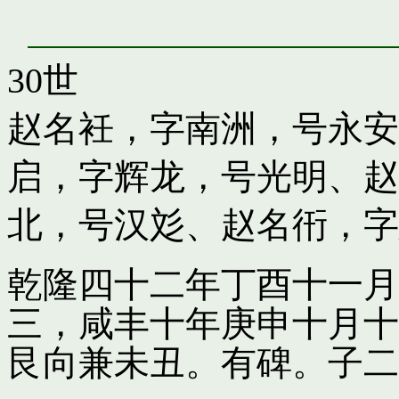
30世
赵名衽，字南洲，号永安
启，字辉龙，号光明
、
赵
北，号汉彣
、
赵名衎，字
乾隆四十二年丁酉十一月
三，咸丰十年庚申十月十
艮向兼未丑。有碑。子二