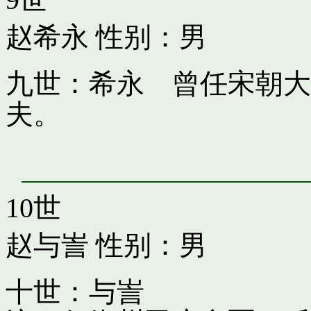
赵希永
性别：男
九世：希永 曾任宋朝大
夫。
10世
赵与訔
性别：男
十世：与訔