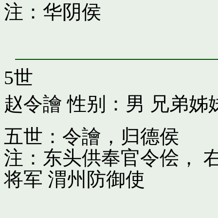
注：华阴侯
5世
赵令譮
性别：男 兄弟姊
五世：令譮，归德侯
注：东头供奉官令侩， 
将军 渭州防御使