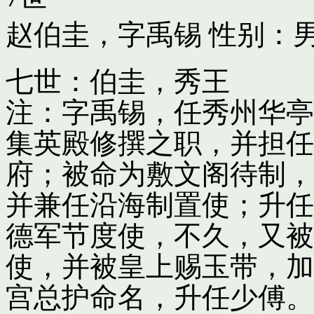
赵伯圭，字禹锡
性别：男
七世：伯圭，秀王
注：字禹锡，任秀州华亭
集英殿修撰之职，并担任
府；被命为敷文阁待制，
并兼任沿海制置使；升任
德军节度使，不久，又被
使，并被皇上赐玉带，加
宫总护命名，升任少傅。