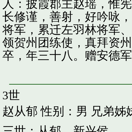
人：披霞郡主赵瑶，惟宪
长修谨，善射，好吟咏，
将军，累迁左羽林将军、
领贺州团练使，真拜资州
卒，年三十八。赠安德军
3世
赵从郁
性别：男 兄弟姊
三世：从郁，新兴侯