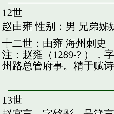
12世
赵由雍
性别：男 兄弟姊
十二世：由雍 海州刺史
注：赵雍（1289-? 
州路总管府事。精于赋诗
13世
赵宜言，字铭彤，号箴言