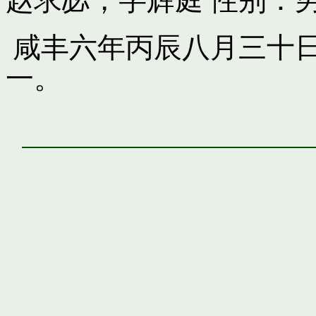
赵求苾，字辉庭
性别：男
咸丰六年丙辰八月三十日
一。