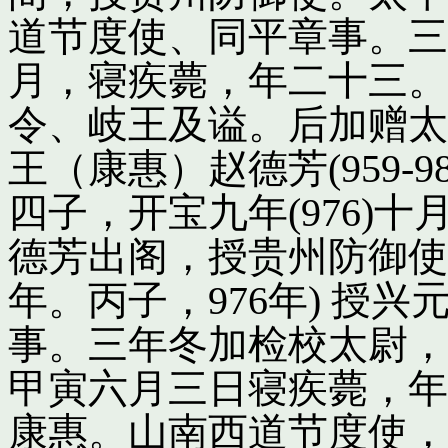
道节度使、同平章事。三
月，寝疾薨，年二十三。
令、岐王及谥。后加赠太
王（康惠）赵德芳(959-
四子，开宝九年(976)
德芳出阁，授贵州防御使
年。丙子，976年) 授
事。三年冬加检校太尉，
甲寅六月三日寝疾薨，年
康惠。山南西道节度使，