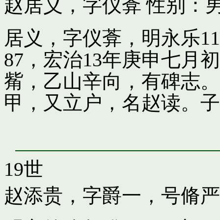
赵居义，字仪葊
性别：男
居义，字仪葊，明永乐1
87，宏治13年庚申七
觜，乙山辛向，有碑志。
甲，又立户，名赵读。子
19世
赵添贵，字爵一，号脩严