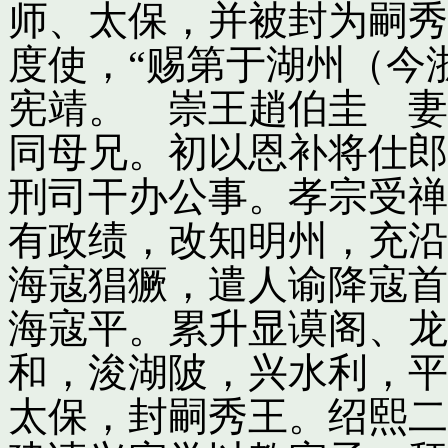
师、太保，并被封为嗣秀
度使，“赐第于湖州（今
宪靖。 崇王趙伯圭 妻
同母兄。初以恩补将仕郎
刑司干办公事。孝宗受禅
有政绩，改知明州，充沿
海寇猖獗，遣人谕降寇首
海寇平。累升显谟阁、龙
和，浚湖陂，兴水利，平
太保，封嗣秀王。绍熙二