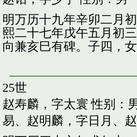
明万历十九年辛卯二月初
熙二十七年戊午五月初三
向兼亥巳有碑。子四，女
25世
赵寿麟，字太寰
性别：男
易
、
赵明麟，字日月
、
赵