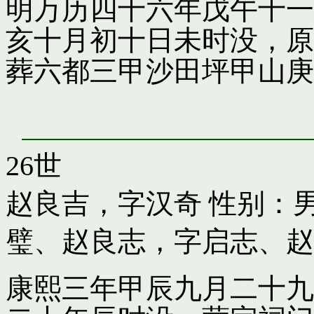
明万历四十六年戊午十一
亥十月初十日未时没，原
葬六都三甲沙田坪甲山庚
26世
赵良吉，字汉奇
性别：男
璧
、
赵良志，字启志
、
赵
康熙三年甲辰九月二十九