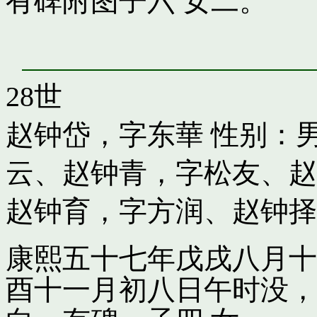
有碑附图子六 女二。
28世
赵钟岱，字东華
性别：男
云
、
赵钟青，字松友
、
赵
赵钟育，字方润
、
赵钟择
康熙五十七年戊戌八月十
酉十一月初八日午时没，