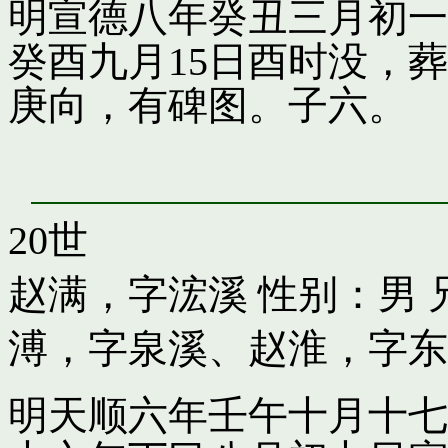
明宣德八年癸丑三月初一
癸酉九月15日酉时没，
庚向，有碑图。子六。
20世
赵满，字浤溪
性别：男 
溥，字泉溪
、
赵淮，字东
明天顺六年壬午十月十七