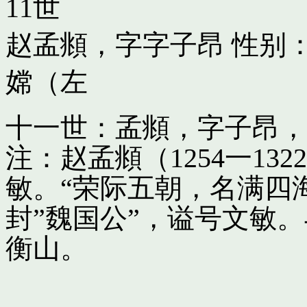
11世
赵孟頫，字字子昂
性别：
嫦（左
十一世：孟頫，字子昂，
注：赵孟頫（1254一13
敏。“荣际五朝，名满四
封”魏国公”，谥号文敏
衡山。