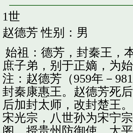
1世
赵德芳
性别：男
始祖：德芳，封秦王，
庶子弟，别于正嫡，为始
注：赵德芳（959年－9
封秦康惠王。赵德芳死后
后加封太师，改封楚王。
宋光宗，八世孙为宋宁宗
阁，授贵州防御使。太平