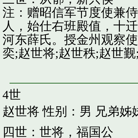
注：赠昭信军节度使兼侍
人，始仕右班殿值，十迁
河东薛氏。授金州观察使
奕;赵世将;赵世秩;赵世觐;
4世
赵世将
性别：男 兄弟姊
四世：世将，福国公