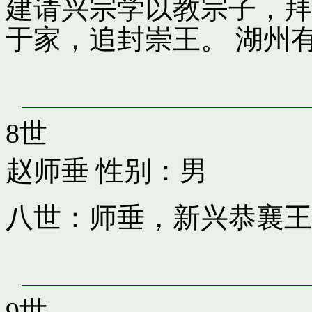
建请兴宗学以教宗子，拜
于家，追封崇王。 湖州
8世
赵师垂
性别：男
八世：师垂，新兴恭襄王
9世