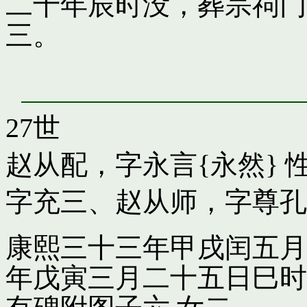
二十年辰时没，葬宗祠门
三。
27世
赵从配，字永言{永然}
性
字充三
、
赵从师，字尊孔
康熙三十三年甲戌闰五月
年戊寅三月二十五日巳时