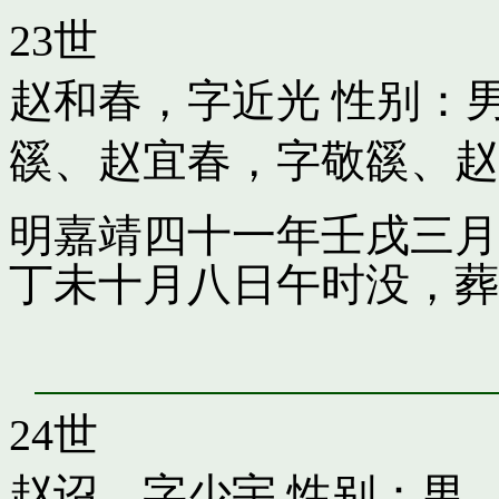
23世
赵和春，字近光
性别：男
豀
、
赵宜春，字敬豀
、
赵
明嘉靖四十一年壬戌三月
丁未十月八日午时没，葬
24世
赵诏，字少宇
性别：男