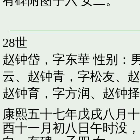
有碑附图子六 女二。
28世
赵钟岱，字东華
性别：男
云
、
赵钟青，字松友
、
赵
赵钟育，字方润
、
赵钟择
康熙五十七年戊戌八月十
酉十一月初八日午时没，