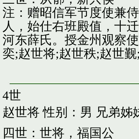
注：赠昭信军节度使兼侍
人，始仕右班殿值，十迁
河东薛氏。授金州观察使
奕;赵世将;赵世秩;赵世觐;
4世
赵世将
性别：男 兄弟姊
四世：世将，福国公