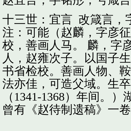
十三世：宜言 改箴言，
注：可能（赵麟，字彦征
校，善画人马。 麟，字
人，赵雍次子。以国子生
书省检校。善画人物、鞍
法亦佳，可造父域。生卒
（1341-1368）年间
曾有《赵待制遗稿》一卷