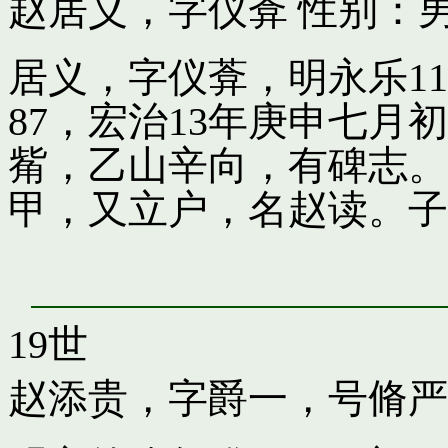
赵居义，字仪葊
性别：男
居义，字仪葊，明永乐1
87，宏治13年庚申七
觜，乙山辛向，有碑志。
甲，又立户，名赵读。子
19世
赵添贵，字爵一，号脩严