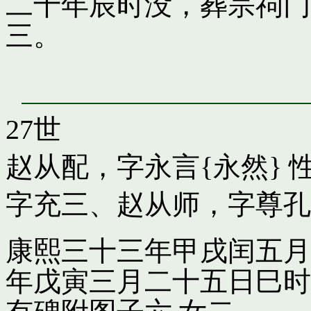
二十年辰时没，葬宗祠门
三。
27世
赵从配，字永言{永然}
性
字充三
、
赵从师，字尊孔
康熙三十三年甲戌闰五月
年戊寅三月二十五日巳时