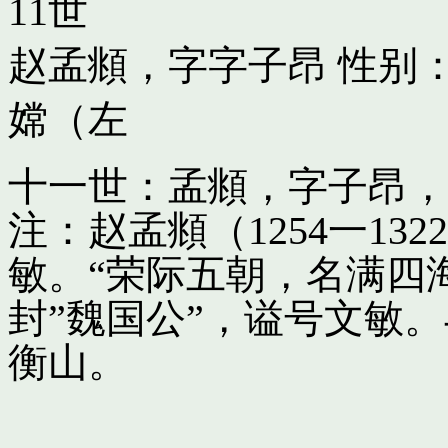
11世
赵孟頫，字字子昂
性别：
嫦（左
十一世：孟頫，字子昂，
注：赵孟頫（1254一13
敏。“荣际五朝，名满四
封”魏国公”，谥号文敏
衡山。