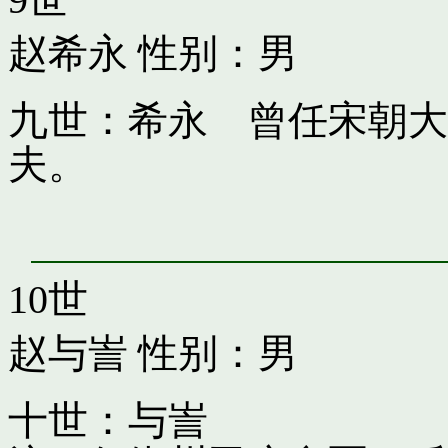
赵希永
性别：男
九世：希永 曾任宋朝大
夫。
10世
赵与訔
性别：男
十世：与訔