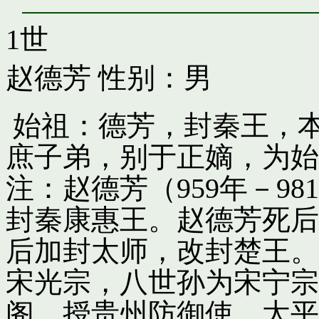
1世
赵德芳
性别：男
始祖：德芳，封秦王，
庶子弟，别于正嫡，为始
注：赵德芳（959年－9
封秦康惠王。赵德芳死后
后加封太师，改封楚王。
宋光宗，八世孙为宋宁宗
阁，授贵州防御使。太平