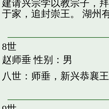
建请兴宗学以教宗子，拜
于家，追封崇王。 湖州
8世
赵师垂
性别：男
八世：师垂，新兴恭襄王
9世