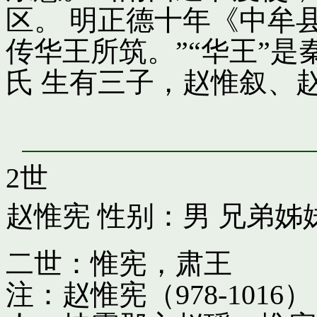
区。 明正德十年《中牟
传华王所筑。”“华王”
氏 生有三子，赵惟叙、
2世
赵惟宪
性别：男 兄弟姊
二世：惟宪，肃王
注：赵惟宪（978-10