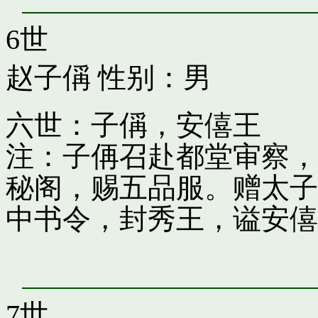
6世
赵子偁
性别：男
六世：子偁，安僖王
注：子侢召赴都堂审察，
秘阁，赐五品服。赠太子
中书令，封秀王，谥安僖
7世