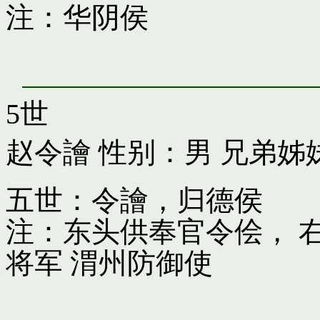
注：华阴侯
5世
赵令譮
性别：男 兄弟姊
五世：令譮，归德侯
注：东头供奉官令侩， 
将军 渭州防御使