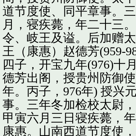
道节度使、同平章事。三
月，寝疾薨，年二十三。
令、岐王及谥。后加赠太
王（康惠）赵德芳(959-
四子，开宝九年(976)
德芳出阁，授贵州防御使
年。丙子，976年) 授
事。三年冬加检校太尉，
甲寅六月三日寝疾薨，年
康惠。山南西道节度使，