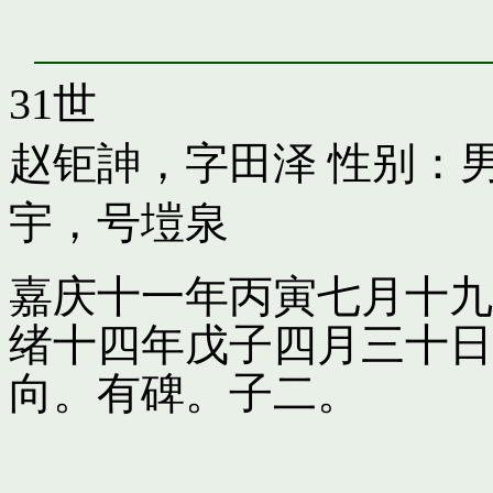
31世
赵钜訷，字田泽
性别：男
宇，号塏泉
嘉庆十一年丙寅七月十九
绪十四年戊子四月三十日
向。有碑。子二。