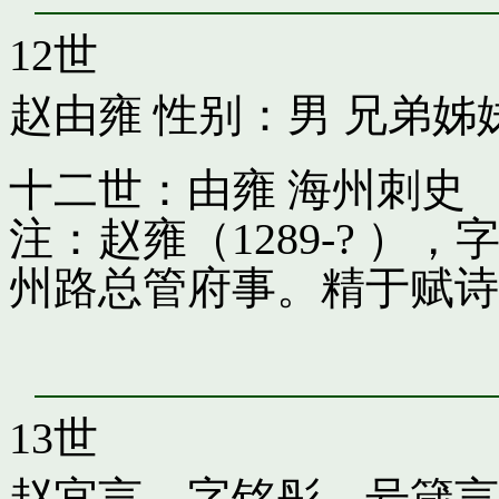
12世
赵由雍
性别：男 兄弟姊
十二世：由雍 海州刺史
注：赵雍（1289-? 
州路总管府事。精于赋诗
13世
赵宜言，字铭彤，号箴言