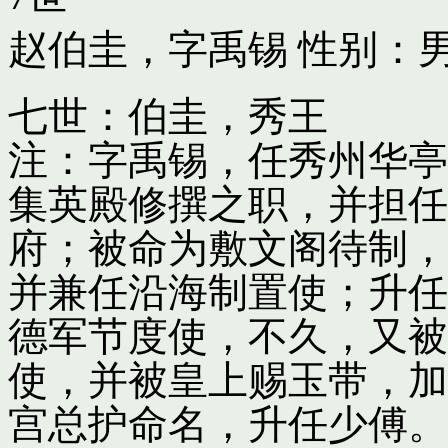
赵伯圭，字禹锡
性别：男
七世：伯圭，秀王
注：字禹锡，任秀州华亭
集英殿修撰之职，并担任
府；被命为敷文阁待制，
并兼任沿海制置使；升任
德军节度使，不久，又被
使，并被皇上赐玉带，加
宫总护命名，升任少傅。