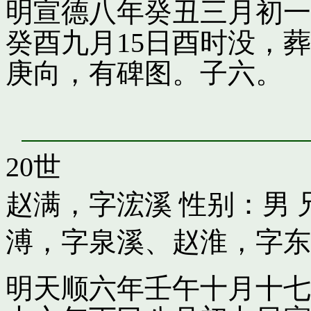
明宣德八年癸丑三月初一
癸酉九月15日酉时没，
庚向，有碑图。子六。
20世
赵满，字浤溪
性别：男 
溥，字泉溪
、
赵淮，字东
明天顺六年壬午十月十七