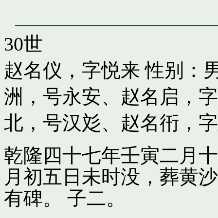
30世
赵名仪，字悦来
性别：男
洲，号永安
、
赵名启，字
北，号汉彣
、
赵名衎，字
乾隆四十七年壬寅二月十
月初五日未时没，葬黄沙
有碑。 子二。