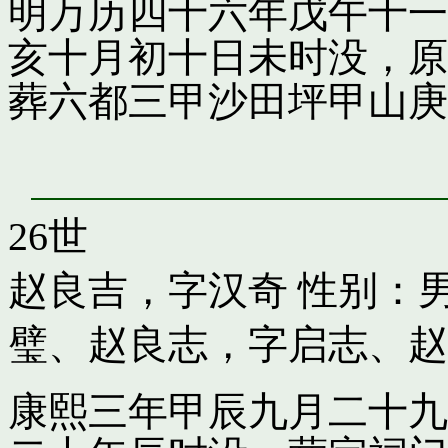
明万历四十六年戊午十一
亥十月初十日未时没，原
葬六都三甲沙田坪甲山庚
26世
赵良吉，字汉奇
性别：男
璧
、
赵良志，字启志
、
赵
康熙三年甲辰九月二十九