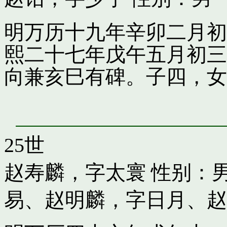
明万历十九年辛卯二月初
熙二十七年戊午五月初三
向兼亥巳有碑。子四，女
25世
赵寿麟，字太寰
性别：男
易
、
赵明麟，字日月
、
赵