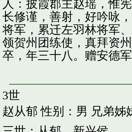
人：披霞郡主赵瑶，惟宪
长修谨，善射，好吟咏，
将军，累迁左羽林将军、
领贺州团练使，真拜资州
卒，年三十八。赠安德军
3世
赵从郁
性别：男 兄弟姊
三世：从郁，新兴侯