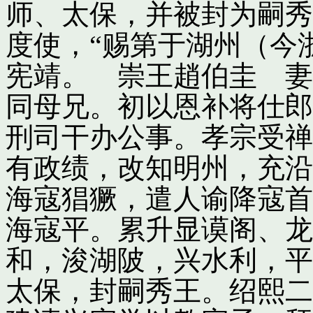
师、太保，并被封为嗣秀
度使，“赐第于湖州（今
宪靖。 崇王趙伯圭 妻
同母兄。初以恩补将仕郎
刑司干办公事。孝宗受禅
有政绩，改知明州，充沿
海寇猖獗，遣人谕降寇首
海寇平。累升显谟阁、龙
和，浚湖陂，兴水利，平
太保，封嗣秀王。绍熙二