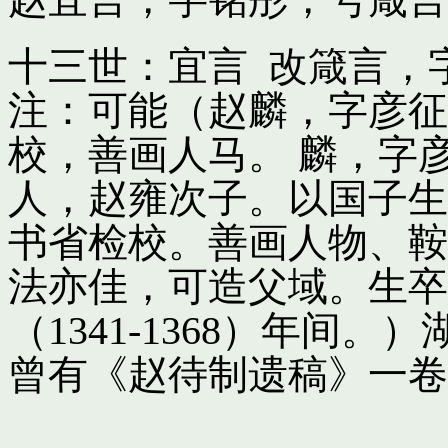
十三世：宜言 改箴言，
注：可能（赵麟，字彦征
校，善画人马。 麟，字
人，赵雍次子。以国子生
书省检校。善画人物、鞍
法亦佳，可造父域。生卒
（1341-1368）年间
曾有《赵待制遗稿》一卷