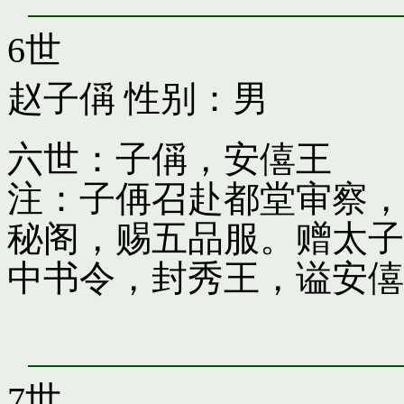
6世
赵子偁
性别：男
六世：子偁，安僖王
注：子侢召赴都堂审察，
秘阁，赐五品服。赠太子
中书令，封秀王，谥安僖
7世