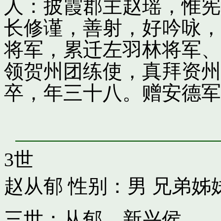
人：披霞郡主赵瑶，惟宪
长修谨，善射，好吟咏，
将军，累迁左羽林将军、
领贺州团练使，真拜资州
卒，年三十八。赠安德军
3世
赵从郁
性别：男 兄弟姊
三世：从郁，新兴侯