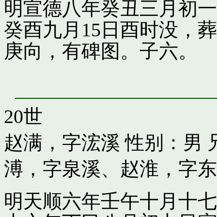
明宣德八年癸丑三月初一
癸酉九月15日酉时没，
庚向，有碑图。子六。
20世
赵满，字浤溪
性别：男 
溥，字泉溪
、
赵淮，字东
明天顺六年壬午十月十七