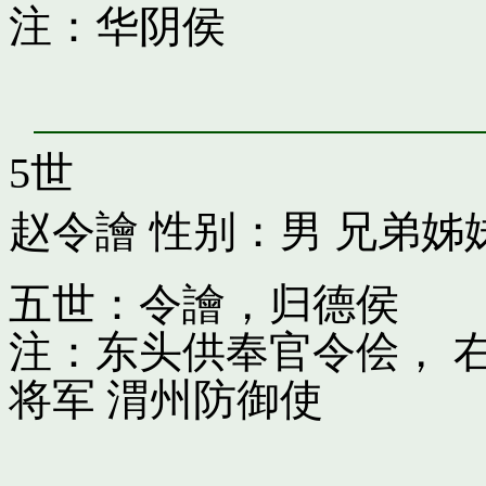
注：华阴侯
5世
赵令譮
性别：男 兄弟姊
五世：令譮，归德侯
注：东头供奉官令侩， 
将军 渭州防御使