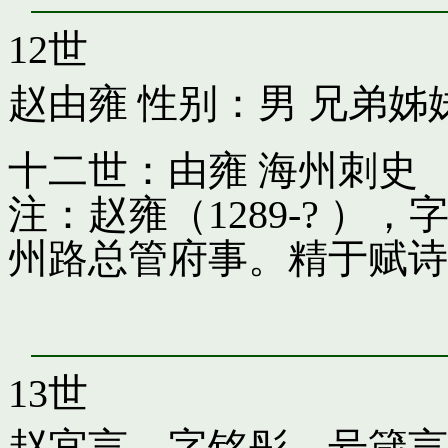
12世
赵由雍
性别：男 兄弟姊
十二世：由雍 海州刺史
注：赵雍（1289-? 
州路总管府事。精于赋诗
13世
赵宜言，字铭彤，号箴言