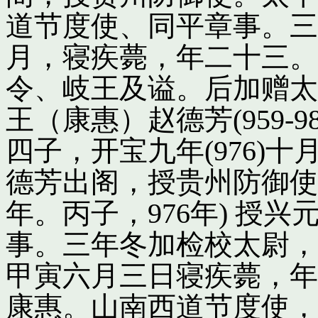
道节度使、同平章事。三
月，寝疾薨，年二十三。
令、岐王及谥。后加赠太
王（康惠）赵德芳(959-
四子，开宝九年(976)
德芳出阁，授贵州防御使
年。丙子，976年) 授
事。三年冬加检校太尉，
甲寅六月三日寝疾薨，年
康惠。山南西道节度使，