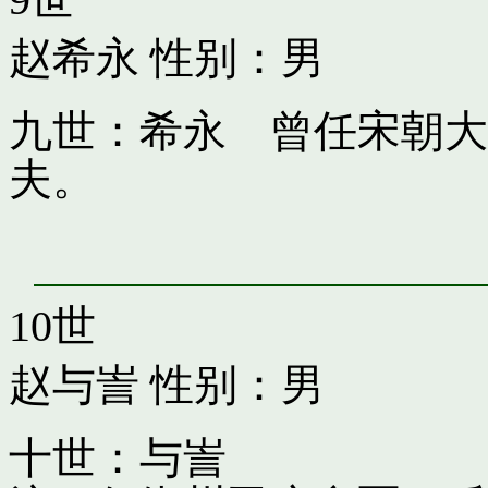
赵希永
性别：男
九世：希永 曾任宋朝大
夫。
10世
赵与訔
性别：男
十世：与訔