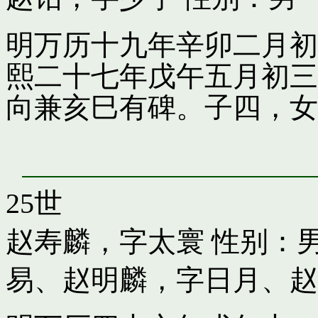
明万历十九年辛卯二月初
熙二十七年戊午五月初三
向兼亥巳有碑。子四，女
25世
赵寿麟，字太寰
性别：男
易
、
赵明麟，字日月
、
赵