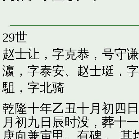
29世
赵士让，字克恭，号守谦
瀛，字泰安
、
赵士珽，字
駔，字北骑
乾隆十年乙丑十月初四日
月初九日辰时没，葬十一
庚向兼寅甲。有碑 。 