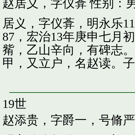
赵居义，字仪葊
性别：男
居义，字仪葊，明永乐1
87，宏治13年庚申七
觜，乙山辛向，有碑志。
甲，又立户，名赵读。子
19世
赵添贵，字爵一，号脩严