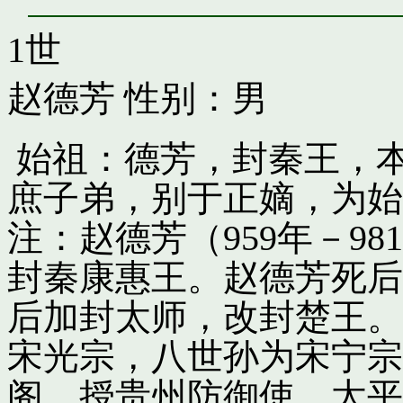
1世
赵德芳
性别：男
始祖：德芳，封秦王，
庶子弟，别于正嫡，为始
注：赵德芳（959年－9
封秦康惠王。赵德芳死后
后加封太师，改封楚王。
宋光宗，八世孙为宋宁宗
阁，授贵州防御使。太平