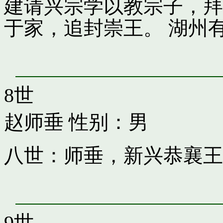
建请兴宗学以教宗子，拜
于家，追封崇王。 湖州
8世
赵师垂
性别：男
八世：师垂，新兴恭襄王
9世