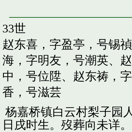
33世
赵东喜，字盈亭，号锡禎
海，字明友，号潮英
、
赵
中，号位陞
、
赵东祷，字
香，号滋芸
杨嘉桥镇白云村梨子园
日戌时生。歿葬向未详。