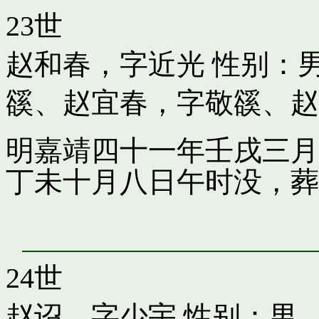
23世
赵和春，字近光
性别：男
豀
、
赵宜春，字敬豀
、
赵
明嘉靖四十一年壬戌三月
丁未十月八日午时没，葬
24世
赵诏，字少宇
性别：男