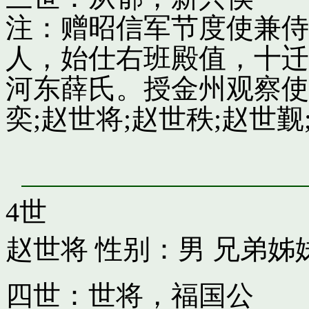
注：赠昭信军节度使兼侍
人，始仕右班殿值，十迁
河东薛氏。授金州观察使
奕;赵世将;赵世秩;赵世觐;
4世
赵世将
性别：男 兄弟姊
四世：世将，福国公