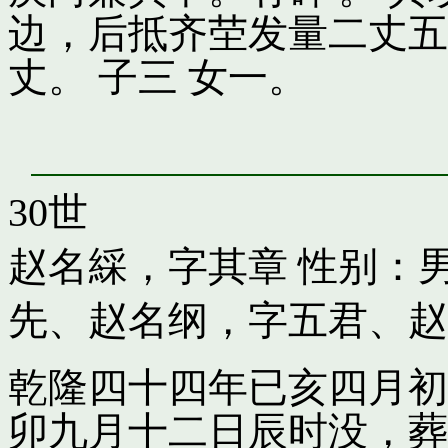
边，后抵齐茔发量二丈五
丈。 子三 女一。
30世
赵名綵，字其章
性别：男
先
、
赵名纲，字五君
、
赵
乾隆四十四年已亥四月初
卯九月十二日辰时没，葬