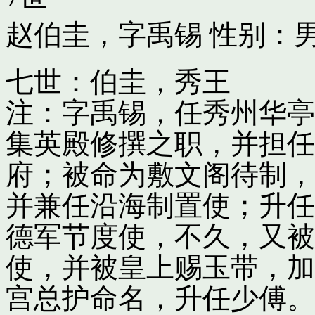
赵伯圭，字禹锡
性别：男
七世：伯圭，秀王
注：字禹锡，任秀州华亭
集英殿修撰之职，并担任
府；被命为敷文阁待制，
并兼任沿海制置使；升任
德军节度使，不久，又被
使，并被皇上赐玉带，加
宫总护命名，升任少傅。