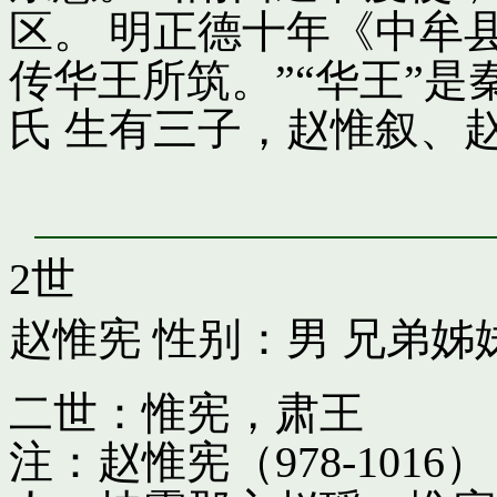
区。 明正德十年《中牟
传华王所筑。”“华王”
氏 生有三子，赵惟叙、
2世
赵惟宪
性别：男 兄弟姊
二世：惟宪，肃王
注：赵惟宪（978-10