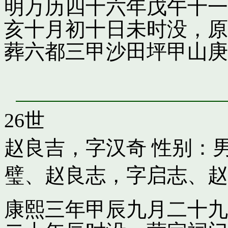
明万历四十六年戊午十一
亥十月初十日未时没，原
葬六都三甲沙田坪甲山庚
26世
赵良吉，字汉奇
性别：男
璧
、
赵良志，字启志
、
赵
康熙三年甲辰九月二十九