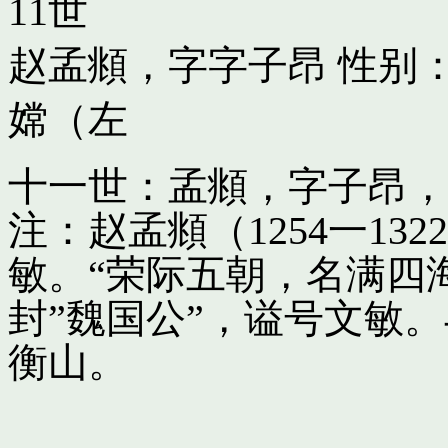
11世
赵孟頫，字字子昂
性别：
嫦（左
十一世：孟頫，字子昂，
注：赵孟頫（1254一13
敏。“荣际五朝，名满四
封”魏国公”，谥号文敏
衡山。