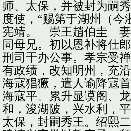
师、太保，并被封为嗣秀
度使，“赐第于湖州（今
宪靖。 崇王趙伯圭 妻
同母兄。初以恩补将仕郎
刑司干办公事。孝宗受禅
有政绩，改知明州，充沿
海寇猖獗，遣人谕降寇首
海寇平。累升显谟阁、龙
和，浚湖陂，兴水利，平
太保，封嗣秀王。绍熙二