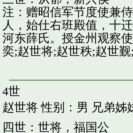
注：赠昭信军节度使兼侍
人，始仕右班殿值，十迁
河东薛氏。授金州观察使
奕;赵世将;赵世秩;赵世觐;
4世
赵世将
性别：男 兄弟姊
四世：世将，福国公