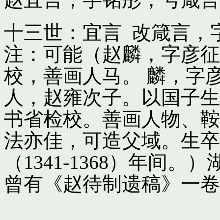
十三世：宜言 改箴言，
注：可能（赵麟，字彦征
校，善画人马。 麟，字
人，赵雍次子。以国子生
书省检校。善画人物、鞍
法亦佳，可造父域。生卒
（1341-1368）年间
曾有《赵待制遗稿》一卷