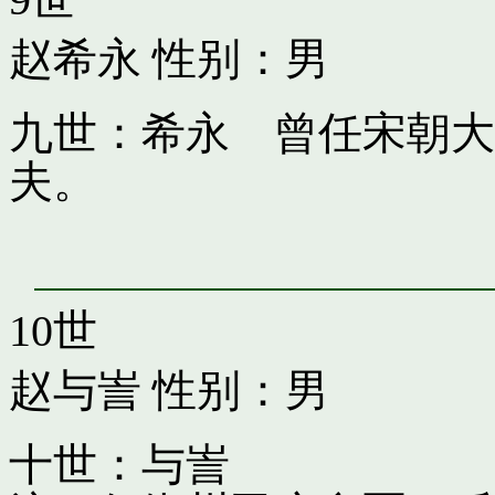
赵希永
性别：男
九世：希永 曾任宋朝大
夫。
10世
赵与訔
性别：男
十世：与訔