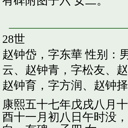
有碑附图子六 女二。
28世
赵钟岱，字东華
性别：男
云
、
赵钟青，字松友
、
赵
赵钟育，字方润
、
赵钟择
康熙五十七年戊戌八月十
酉十一月初八日午时没，