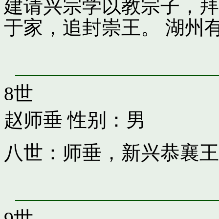
建请兴宗学以教宗子，拜
于家，追封崇王。 湖州
8世
赵师垂
性别：男
八世：师垂，新兴恭襄王
9世