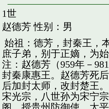
1世
赵德芳
性别：男
始祖：德芳，封秦王，
庶子弟，别于正嫡，为始
注：赵德芳（959年－9
封秦康惠王。赵德芳死后
后加封太师，改封楚王。
宋光宗，八世孙为宋宁宗
阁，授贵州防御使。太平