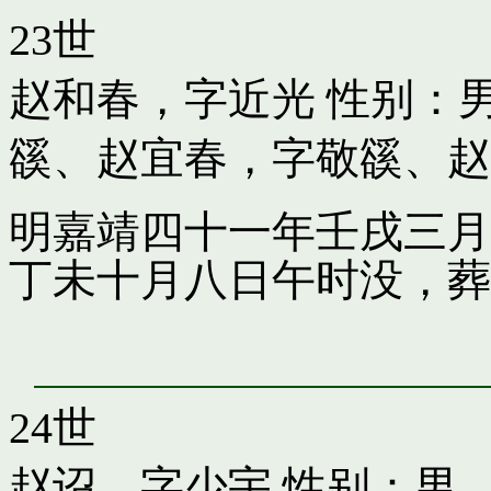
23世
赵和春，字近光
性别：男
豀
、
赵宜春，字敬豀
、
赵
明嘉靖四十一年壬戌三月
丁未十月八日午时没，葬
24世
赵诏，字少宇
性别：男