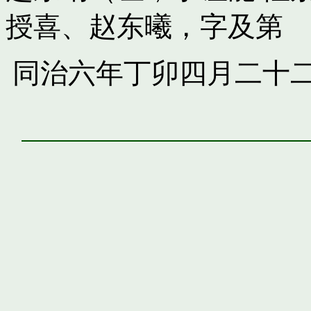
授喜
、
赵东曦，字及第
同治六年丁卯四月二十