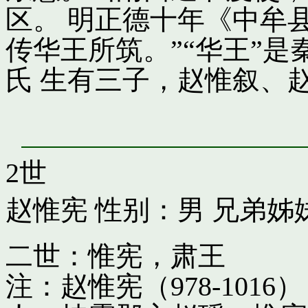
区。 明正德十年《中牟
传华王所筑。”“华王”
氏 生有三子，赵惟叙、
2世
赵惟宪
性别：男 兄弟姊
二世：惟宪，肃王
注：赵惟宪（978-10