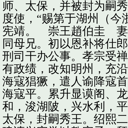
师、太保，并被封为嗣秀
度使，“赐第于湖州（今
宪靖。 崇王趙伯圭 妻
同母兄。初以恩补将仕郎
刑司干办公事。孝宗受禅
有政绩，改知明州，充沿
海寇猖獗，遣人谕降寇首
海寇平。累升显谟阁、龙
和，浚湖陂，兴水利，平
太保，封嗣秀王。绍熙二