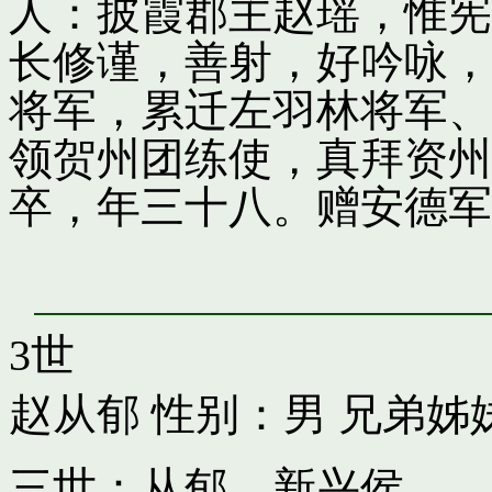
人：披霞郡主赵瑶，惟宪
长修谨，善射，好吟咏，
将军，累迁左羽林将军、
领贺州团练使，真拜资州
卒，年三十八。赠安德军
3世
赵从郁
性别：男 兄弟姊
三世：从郁，新兴侯