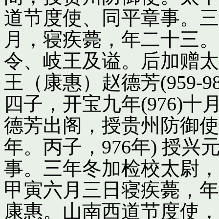
道节度使、同平章事。三
月，寝疾薨，年二十三。
令、岐王及谥。后加赠太
王（康惠）赵德芳(959-
四子，开宝九年(976)
德芳出阁，授贵州防御使
年。丙子，976年) 授
事。三年冬加检校太尉，
甲寅六月三日寝疾薨，年
康惠。山南西道节度使，