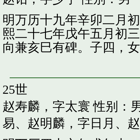
明万历十九年辛卯二月初
熙二十七年戊午五月初三
向兼亥巳有碑。子四，女
25世
赵寿麟，字太寰
性别：男
易
、
赵明麟，字日月
、
赵