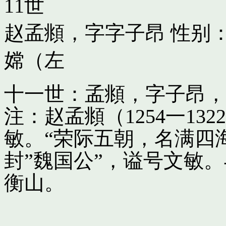
11世
赵孟頫，字字子昂
性别：
嫦（左
十一世：孟頫，字子昂，
注：赵孟頫（1254一13
敏。“荣际五朝，名满四
封”魏国公”，谥号文敏
衡山。