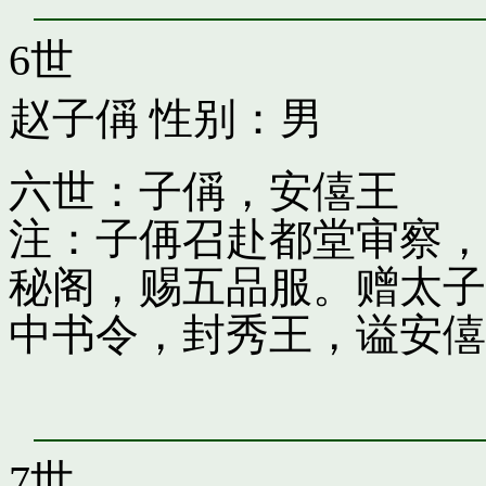
6世
赵子偁
性别：男
六世：子偁，安僖王
注：子侢召赴都堂审察，
秘阁，赐五品服。赠太子
中书令，封秀王，谥安僖
7世