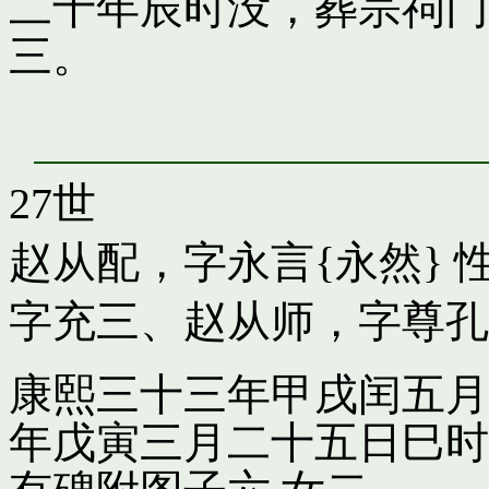
二十年辰时没，葬宗祠门
三。
27世
赵从配，字永言{永然}
性
字充三
、
赵从师，字尊孔
康熙三十三年甲戌闰五月
年戊寅三月二十五日巳时