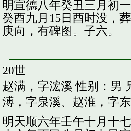
明宣德八年癸丑三月初一
癸酉九月15日酉时没，
庚向，有碑图。子六。
20世
赵满，字浤溪
性别：男 
溥，字泉溪
、
赵淮，字东
明天顺六年壬午十月十七