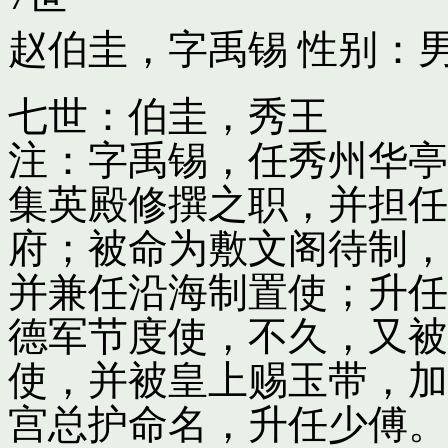
赵伯圭，字禹锡
性别：男
七世：伯圭，秀王
注：字禹锡，任秀州华亭
集英殿修撰之职，并担任
府；被命为敷文阁待制，
并兼任沿海制置使；升任
德军节度使，不久，又被
使，并被皇上赐玉带，加
宫总护命名，升任少傅。