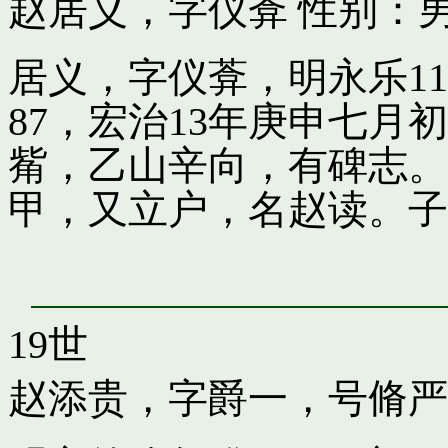
赵居义，字仪葊
性别：男
居义，字仪葊，明永乐1
87，宏治13年庚申七
觜，乙山辛向，有碑志。
甲，又立户，名赵读。子
19世
赵添贵，字爵一，号脩严