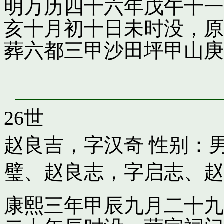
明万历四十六年戊午十一
亥十月初十日未时没，原
葬六都三甲沙田坪甲山庚
26世
赵良吉，字汉奇
性别：男
璧
、
赵良志，字启志
、
赵
康熙三年甲辰九月二十九