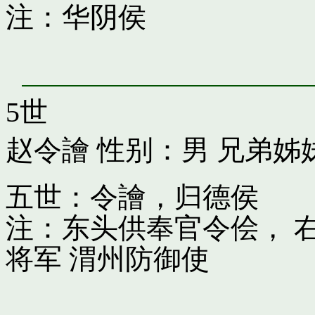
注：华阴侯
5世
赵令譮
性别：男 兄弟姊
五世：令譮，归德侯
注：东头供奉官令侩， 
将军 渭州防御使