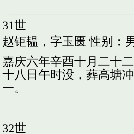
31世
赵钜韫，字玉匮
性别：男
嘉庆六年辛酉十月二十二
十八日午时没，葬高塘冲
一。
32世