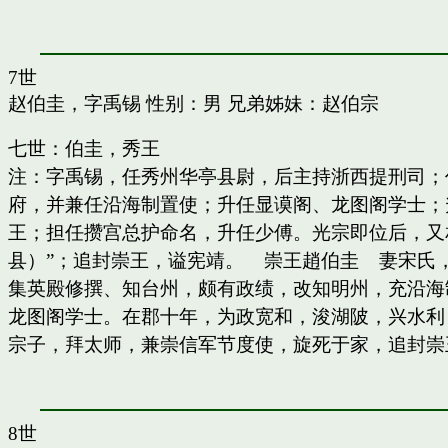
7世
赵伯圭，字禹锡
性别：男 兄弟姊妹：
赵伯宗
七世：伯圭，秀王
注：字禹锡，任秀州华亭县尉，后主持浙西提刑司；
府，并兼任沿海制置使；升任显谟阁、龙图阁学士；
王；担任攒宫总护命名，升任少傅。光宗即位后，又
县）”；追封崇王，谥宪靖。 崇王趙伯圭 妻宋氏
集英殿修撰、知台州，颇有政绩，改知明州，充沿海
龙图阁学士。在郡十年，为政宽和，浚湖陂，兴水利
宗子，拜太师，兼崇信军节度使，旋死于家，追封崇
8世