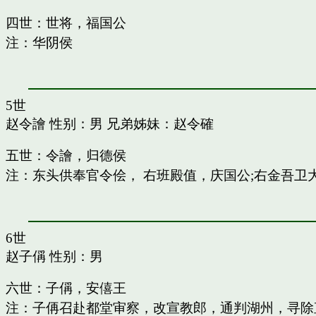
四世：世将，福国公
注：华阴侯
5世
赵令譮
性别：男 兄弟姊妹：
赵令確
五世：令譮，归德侯
注：东头供奉官令侩， 右班殿值，庆国公;右金吾卫
6世
赵子偁
性别：男
六世：子偁，安僖王
注：子侢召赴都堂审察，改宣教郎，通判湖州，寻除