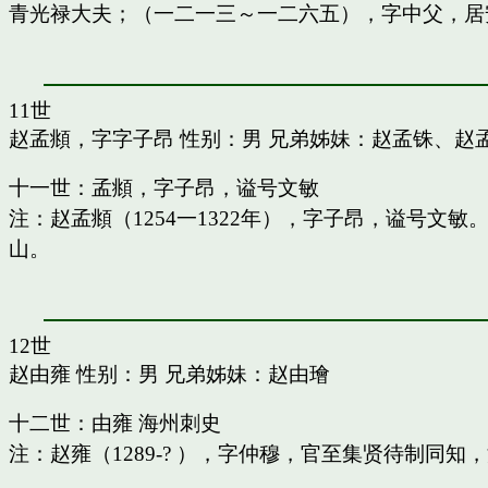
青光禄大夫；（一二一三～一二六五），字中父，居
11世
赵孟頫，字字子昂
性别：男 兄弟姊妹：
赵孟铢
、
赵
十一世：孟頫，字子昂，谥号文敏
注：赵孟頫（1254一1322年），字子昂，谥号文
山。
12世
赵由雍
性别：男 兄弟姊妹：
赵由璯
十二世：由雍 海州刺史
注：赵雍（1289-? ），字仲穆，官至集贤待制同