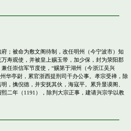
知府；被命为敷文阁待制，改任明州（今宁波市）知
充万寿观使，并被皇上赐玉带，加少保，封为荥阳郡
兼任崇信军节度使，“赐第于湖州（今浙江吴兴
秀州华亭尉，累官浙西提刑司干办公事。孝宗受禅，除
葛明，擒倪德，并安抚其伙，海寇平。累升显谟阁、
二年（1191），除判大宗正事，建请兴宗学以教