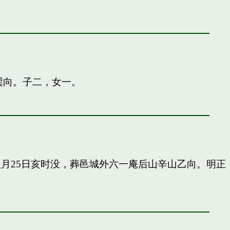
巽向。子二，女一。
申八月25日亥时没，葬邑城外六一庵后山辛山乙向。明正