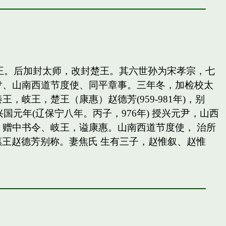
岐王。后加封太师，改封楚王。其六世孙为宋孝宗，七
尹、山南西道节度使、同平章事。三年冬，加检校太
王，楚王（康惠）赵德芳(959-981年)，别
国元年(辽保宁八年。丙子，976年) 授兴元尹，山西
赠中书令、岐王，谥康惠。山南西道节度使， 治所
惠王赵德芳别称。妻焦氏 生有三子，赵惟叙、赵惟