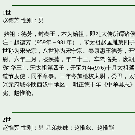
1世
赵德芳
性别：男
始祖：德芳，封秦王，本为始祖，即礼大传所谓诸
注：赵德芳（959年－981年），宋太祖赵匡胤第
世孙为宋光宗，八世孙为宋宁宗。秦康惠王德芳，开
尉。六年三月，寝疾薨，年二十三。车驾临哭，废朝五
称“华王”，宋太祖第四子，开宝九年(976)十月太
道节度使，同平章事。三年冬加检校太尉，癸丑，太
兴元府城今陕西汉中地区。 明正德十年《中牟县志》
宪、赵惟能。
2世
赵惟宪
性别：男 兄弟姊妹：
赵惟叙
、
赵惟能