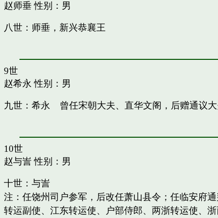
赵师垂
性别：男
八世：师垂，新兴恭襄王
9世
赵希永
性别：男
九世：希永 曾任宋朝大夫、直华文阁，后赠通议大
10世
赵与訔
性别：男
十世：与訔
注：任饶州司户参军，后改任萧山县令；任临安府通
转运副使、江东转运使、户部侍郎、两浙转运使、浙