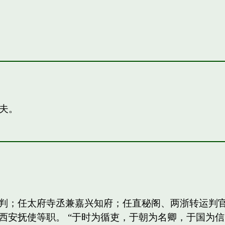
夫。
判；任太府寺丞兼嘉兴知府；任直秘阁、两浙转运判
西安抚使等职。 “于时为循吏，于朝为名卿，于国为信