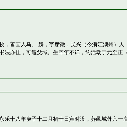
校，善画人马。 麟，字彦徵，吴兴（今浙江湖州）人
法亦佳，可造父域。生卒年不详，约活动于元至正（13
永乐十八年庚子十二月初十日寅时没，葬邑城外六一