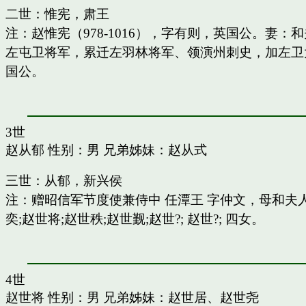
二世：惟宪，肃王
注：赵惟宪（978-1016），字有则，英国公。
左屯卫将军，累迁左羽林将军、领演州刺史，加左卫
国公。
3世
赵从郁
性别：男 兄弟姊妹：
赵从式
三世：从郁，新兴侯
注：赠昭信军节度使兼侍中 任潭王 字仲文，母和
奕;赵世将;赵世秩;赵世觐;赵世?; 赵世?; 四女。
4世
赵世将
性别：男 兄弟姊妹：
赵世居
、
赵世尧