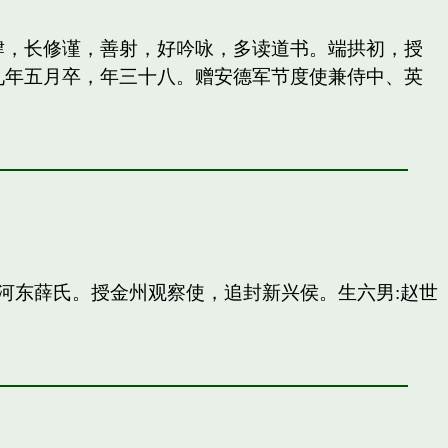
纵肆，长修谨，善射，好吟咏，多读道书。端拱初，授
九年五月卒，年三十八。赠安德军节度使兼侍中、英
河东薛氏。授金州观察使，追封新兴侯。生六男:赵世