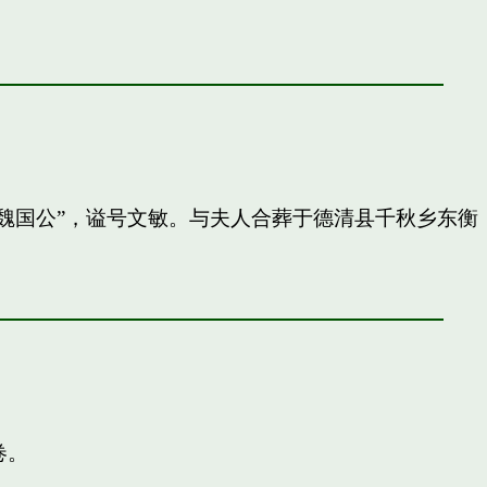
封”魏国公”，谥号文敏。与夫人合葬于德清县千秋乡东衡
卷。