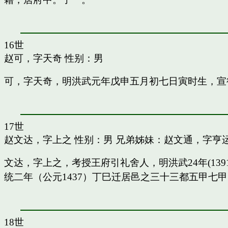
16世
赵可，字天奇
性别：男
可，字天奇，明洪武元年戊申五月初七日寅时生，宣
17世
赵文达，字上之
性别：男 兄弟姊妹：
赵文通，字亨
文达，字上之，考授王府引礼舍人，明洪武24年(13
统二年（公元1437）丁巳迁居邑之三十三都五甲七
18世