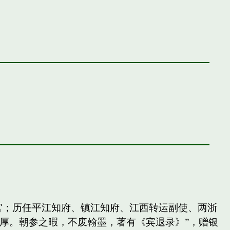
官；历任平江知府、镇江知府、江西转运副使、两浙
厚。朝参之暇，不废翰墨，著有《宾退录》”，赠银