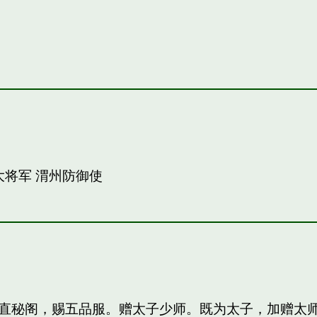
大将军 渭州防御使
直秘阁，赐五品服。赠太子少师。既为太子，加赠太