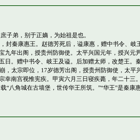
侯庶子弟，别于正嫡，为始祖是也。
四子，封秦康惠王。赵德芳死后，谥康惠，赠中书令、
宝九年出阁，授贵州防御使。太平兴国元年，授兴元
日。赠中书令、岐王及谥。后加赠太师，改楚王。秦王，岐
祖驾崩，太宗即位，17岁德芳出阁，授贵州防御使，太平兴
宗幸南宫视惟宪疾。甲寅六月三日寝疾薨，年二十三。
载“八角城在古墙堡，世传华王所筑。”“华王”是秦康