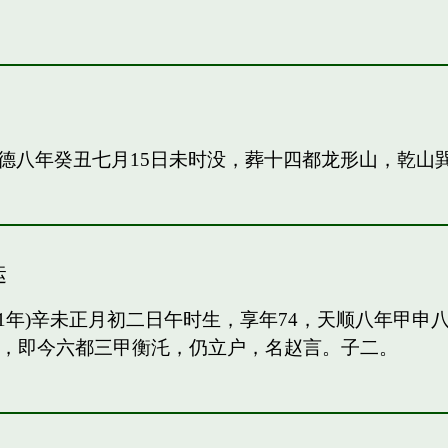
德八年癸丑七月15日未时没，葬十四都龙形山，乾山
运
91年)辛未正月初二日午时生，享年74，天顺八年甲
甲，即今六都三甲衡汑，仍立户，名赵言。子二。