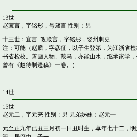
13世
赵宜言，字铭彤，号箴言
性别：男
十三世：宜言 改箴言，字铭彤，饶州刺史
注：可能（赵麟，字彦征，以子生登第，为江浙省检
书省检校。善画人物、鞍马，亦能山水，继承家学，书
曾有《赵待制遗稿》一卷。）
14世
15世
赵元二，字元亮
性别：男 兄弟姊妹：
赵元一
元至正九年已丑三月初一日丑时生，享年七十二，明
籍，居府中。子一。