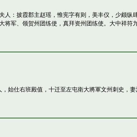
妻：和夫人：披霞郡主赵瑶，惟宪字有则，美丰仪，少颇
大将军、领贺州团练使，真拜资州团练使。大中祥符
夫人，始仕右班殿值，十迁至左屯衛大將軍文州刺史，妻