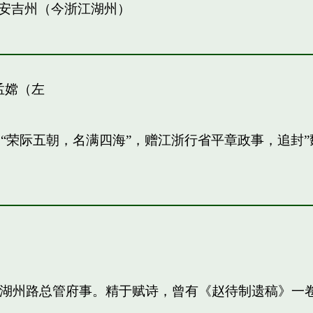
安吉州（今浙江湖州）
孟嫦（左
敏。“荣际五朝，名满四海”，赠江浙行省平章政事，追
知，湖州路总管府事。精于赋诗，曾有《赵待制遗稿》一