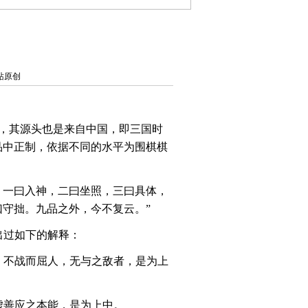
|本站原创
，其源头也是来自中国，即三国时
品中正制，依据不同的水平为围棋棋
：一曰入神，二曰坐照，三曰具体，
守拙。九品之外，今不复云。”
出过如下的解释：
，不战而屈人，无与之敌者，是为上
虚善应之本能，是为上中。