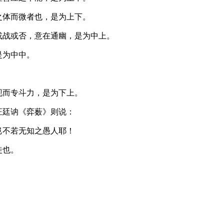
之体而微者也，是为上下。
或战或否，意在通幽，是为中上。
是为中中。
。
现而专斗力，是为下上。
汪廷讷《弈薮》则说：
岂不若无知之愚人耶！
徒也。