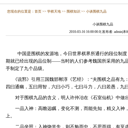
您现在的位置是：
首页
>>
学棋天地
>>
围棋知识
>>
小谈围棋九品
小谈围棋九品
2010-03-16 16:00:00.0| 发布者: admin
中国是围棋的发源地，今日世界棋界所通行的段位制度
期就已经出现的品位制——当时的人们参考魏国所采用的九
手制定了九个品级。
《说郛》引用三国魏邯郸淳《艺经》：“夫围棋之品有九
四曰通幽，五曰用智，六曰小巧，七曰斗力，八曰若愚，九曰
对于围棋九品的含义，明人许仲冶在《石室仙机》中做
一品入神：高瞻远瞩，变化不测，而能先知，精义入神
上。
二品坐照：入神饶半先，则不勉而中，不思而得，有至