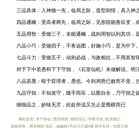
三品具体：入神饶一先，临局之际，造型则悟，具入神
四品通幽：受高者两先，临局之际，见形阻能善应变，
五品用智：受饶三子，未能通幽，战则用智以到其功，
六品小巧：受饶四子，不务远图，好施小巧，是为中下
七品斗力：受饶五子，动则必战，与敌相抗，不用其智
对于下中若愚和下下守拙，《石室仙机》未做解说。明
八品若愚：暗于弈理者，愚也。今则局势已败而不觉，
九品守拙：不知攻守，随手而应，以图自全，乃守拙之
细细品之，妙味无尽，此处所说又岂止是围棋而已
网站首页
|
关于协会
|
西安棋院
|
棋院论坛
|
学棋天地
|
联系我们
版权所有：西安棋院 地址：融鑫路3号自力大厦6楼 技术支持：
恒星天泰