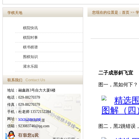
您现在的位置是：
首页
>>
学棋天地
棋院快讯
棋院时事
棋书棋谱
围棋知识
灌水乐园
二子成形斜飞宜
联系我们
Contact Us
图一，黑如何下？
地址：融鑫路3号自力大厦6楼
电话：029-88270379
传真：029-88270379
手机：杜老师 13572152284
网址：
www.xawq.net
图二，黑2跳错误
信箱：923083746@qq.com