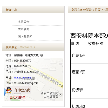
您现在的位置是：
首页
>>
新闻中心
本站公告
省内新闻
西安棋院本部9
国内外新闻
班
级
收费标准
联系我们
Contact Us
地址：融鑫路3号自力大厦6楼
启蒙1班
电话：029-88270379
传真：029-88270379
启蒙2班
手机：杜老师 13572152284
网址：
www.xawq.net
信箱：923083746@qq.com
初级班1
初级班2