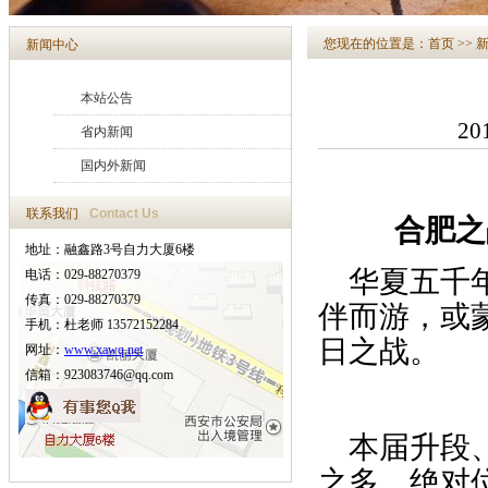
您现在的位置是：
首页
>>
新闻中心
本站公告
20
省内新闻
国内外新闻
联系我们
Contact Us
合肥之战
地址：融鑫路3号自力大厦6楼
华夏五千
电话：029-88270379
传真：029-88270379
伴而游，或
手机：杜老师 13572152284
日之战。
网址：
www.xawq.net
信箱：923083746@qq.com
本届升段
之多，绝对