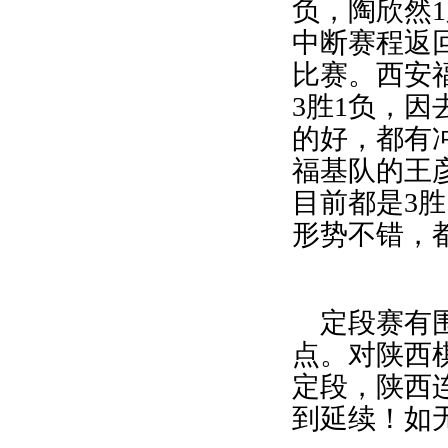
负，陶欣然
1
中断赛程返
比赛。西安
3
胜
1
负，因
的好，都有
福基队的王
目前都是
3
胜
形势不错，
定段赛有
点。对陕西
定段，陕西
到延续！如