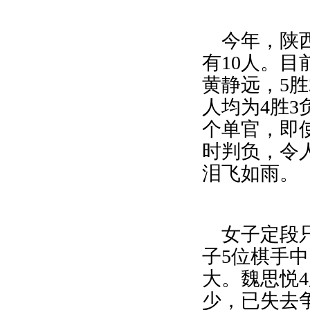
今年，陕
有
10
人。目
黄静远，
5
胜
人均为
4
胜
3
个单官，即
时判负，令
泪飞如雨。
女子定段
子
5
位棋手中
大。魏思悦
4
少，已失去