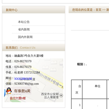
您现在的位置是：
首页
>>
新闻中心
本站公告
省内新闻
国内外新闻
联系我们
Contact Us
地址：融鑫路3号自力大厦6楼
电话：029-88270379
组别：.
传真：029-88270379
手机：杜老师 13572152284
网址：
www.xawq.net
信箱：923083746@qq.com
台
单位
次
1
.