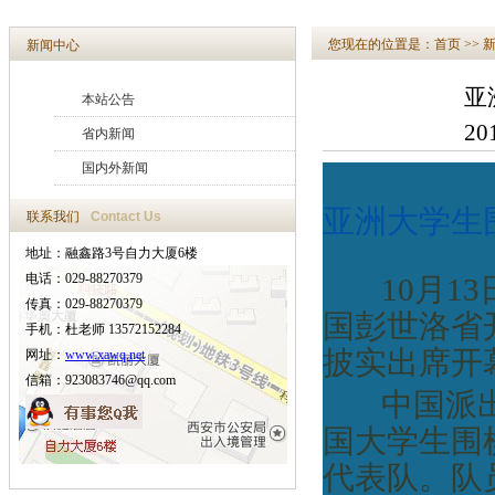
您现在的位置是：
首页
>>
新闻中心
亚
本站公告
20
省内新闻
国内外新闻
亚洲大学生
联系我们
Contact Us
地址：融鑫路3号自力大厦6楼
电话：029-88270379
10月
传真：029-88270379
国彭世洛省
手机：杜老师 13572152284
披实出席开
网址：
www.xawq.net
信箱：923083746@qq.com
中国派
国大学生围
代表队。队