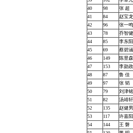
40
98
张 超
41
84
赵宝
42
96
张一
43
78
乔智
44
85
李东
45
69
蔡碧
46
149
陈昱
47
153
李勋
48
87
鲁 佳
49
97
张 韬
50
79
刘津
51
82
汤靖
52
135
赵健
53
117
许嘉
54
144
王 磐
55
120
董 明