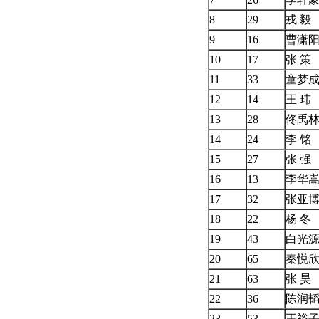
8
29
戎 毅
9
16
曹潇
10
17
张 策
11
33
童梦
12
14
王 玮
13
28
佟禹
14
24
李 铭
15
27
张 强
16
13
李华
17
32
张亚
18
22
杨 冬
19
43
白光
20
65
秦悦
21
63
张 昊
22
36
陈润
23
53
王裕