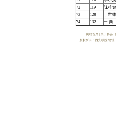
72
119
陈梓
73
129
丁世
74
132
王 爽
网站首页
|
关于协会
|
版权所有：西安棋院 地址