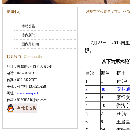
您现在的位置是：
首页
>>
新闻中心
本站公告
省内新闻
7月22日，2013
国内外新闻
段。
联系我们
Contact Us
以下为第六轮
地址：融鑫路3号自力大厦6楼
台次
编号
棋手
电话：029-88270379
传真：029-88270379
1
1
付 冲
手机：杜老师 13572152284
2
30
安冬
网址：
www.xawq.net
3
9
廖行
信箱：923083746@qq.com
4
10
娄洛
5
2
汪 涛
6
8
王晨
7
26
李轩