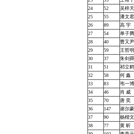
24
52
吴梓
25
55
潘文
26
89
高 宇
27
54
单子
28
40
曹又
29
59
王哲
30
37
朱剑
31
51
祁立
32
58
何 鑫
33
83
韦一
34
46
肖 威
35
70
唐 奕
36
147
谢尔
37
90
杨楷
38
77
黄 昕
39
102
李章