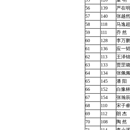
56
139
严在
57
140
张越
58
118
马逸
59
111
乔 然
60
128
李万
61
136
应一
62
113
王泽
63
133
贾罡
64
134
张佩
65
145
潘 阳
66
152
白豫
67
154
张瀚
68
110
宋子
69
112
朗 杰
70
108
陶 然
71
114
李小