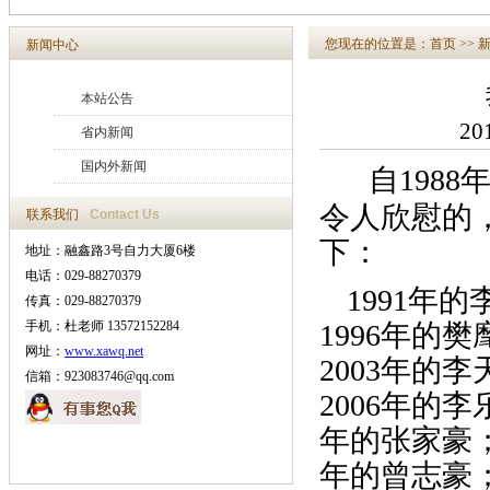
您现在的位置是：
首页
>>
新闻中心
本站公告
20
省内新闻
国内外新闻
自198
令人欣慰的
联系我们
Contact Us
下：
地址：融鑫路3号自力大厦6楼
电话：029-88270379
1991年
传真：029-88270379
手机：杜老师 13572152284
1996年的樊
网址：
www.xawq.net
2003年的李
信箱：923083746@qq.com
2006年的李
年的张家豪；
年的曾志豪；