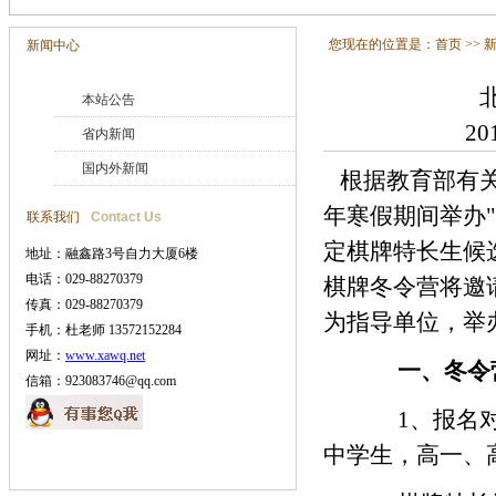
您现在的位置是：
首页
>>
新闻中心
本站公告
20
省内新闻
国内外新闻
根据教育部有关
年寒假期间举办
联系我们
Contact Us
定棋牌特长生候
地址：融鑫路3号自力大厦6楼
电话：029-88270379
棋牌冬令营将邀
传真：029-88270379
为指导单位，举
手机：杜老师 13572152284
网址：
www.xawq.net
一、冬令
信箱：923083746@qq.com
1、报名对
中学生，高一、