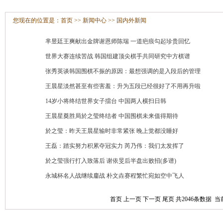
您现在的位置是：
首页
>>
新闻中心
>>
国内外新闻
芈昱廷王爽献出金牌谢恩师陈瑞 一道疤痕勾起珍贵回忆
世界大赛连续苦战 韩国组建顶尖棋手共同研究中方棋谱
张秀英谈韩国围棋不振的原因：最想强调的是入段后的管理
王晨星淡然甚至有些害羞：升为五段已经很好了不用再升啦
14岁小将终结世界女子擂台 中国两人横扫日韩
王晨星奠胜局於之莹终结者 中国围棋未来值得期待
於之莹：昨天王晨星输时非常紧张 晚上觉都没睡好
王磊：踏实努力积累夺冠实力 芮乃伟：我们太发挥了
於之莹强行打入致落后 谢依旻后半盘出败招(多谱)
永城杯名人战继续鏖战 朴文垚赛程繁忙宛如空中飞人
首页
上一页
下一页
尾页
共2046条数据 当前