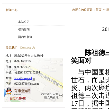
您现在的位置是：
首页
>>
新闻中心
本站公告
20
省内新闻
国内外新闻
联系我们
Contact Us
陈祖德三十
地址：融鑫路3号自力大厦6楼
笑面对
电话：029-88270379
传真：029-88270379
与中国围棋
手机：杜老师 13572152284
世石，而是
网址：
www.xawq.net
信箱：923083746@qq.com
炎、两次癌
祖德三次击
17日，据中