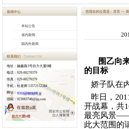
您现在的位置是：
首页
>>
新闻中心
本站公告
20
省内新闻
国内外新闻
联系我们
Contact Us
围乙向来都
地址：融鑫路3号自力大厦6楼
的目标
电话：029-88270379
传真：029-88270379
娇子队在
手机：杜老师 13572152284
网址：
www.xawq.net
昨日，20
信箱：923083746@qq.com
开战幕，共
最亮风景—
此大范围的