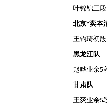
叶锦锦三段3
北京“奕本
王钧琦初段3
黑龙江队
赵晔业余5
甘肃队
王爽业余5