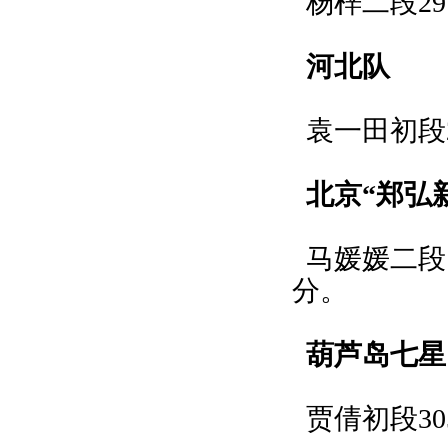
杨梓二段29
河北队
袁一田初段2
北京“郑弘
马媛媛二段（
分。
葫芦岛七星
贾倩初段30