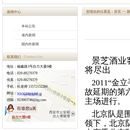
您现在的位置是：
首页
>>
新闻中心
本站公告
省内新闻
国内外新闻
联系我们
Contact Us
景芝酒业
地址：融鑫路3号自力大厦6楼
将尽出
电话：029-88270379
传真：029-88270379
2011“
手机：杜老师 13572152284
故延期的第
网址：
www.xawq.net
主场进行。
信箱：923083746@qq.com
北京队是
领下，北京